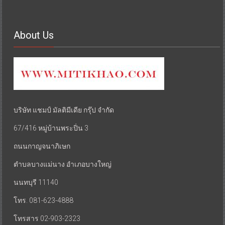
About Us
บริษัท แชมป์ มัลติมีเดีย กรุ๊ป จำกัด
67/416 หมู่บ้านพระปิ่น 3
ถนนกาญจนาภิเษก
ตำบลบางแม่นาง อำเภอบางใหญ่
นนทบุรี 11140
โทร. 081-623-4888
โทรสาร 02-903-2323