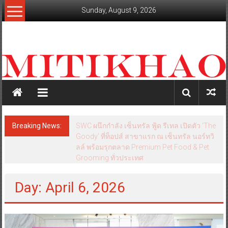
Skip
Sunday, August 9, 2026
to
content
mitikhao.com
สะท้อน
ลึก
ทุก
เหลี่ยม
มุม
เศรษฐกิจ-
Breaking News:
SWC ผนึกกำลัง เซ็นทรัล ฟู้ด รีเทล เปิดตัว ‘The
การเมือง-
Goody’ ที่ท็อปส์ สาขาแรก ณ เซ็นทรัล นอร์ทวิ
สังคม
ลล์ พร้อมรุกตลาด Premium Pet Food & Pet
Grooming ทั่วประเทศ
Day: April 6, 2026