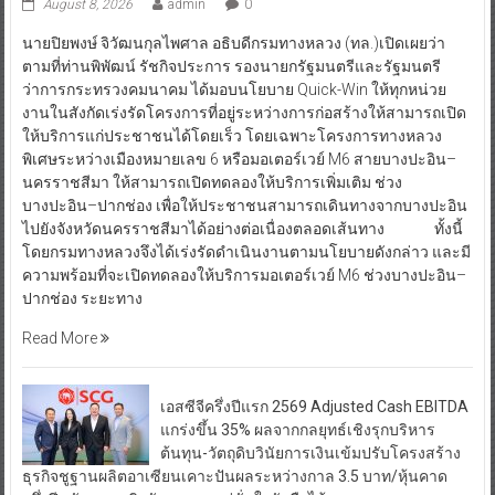
August 8, 2026
admin
0
นายปิยพงษ์ จิวัฒนกุลไพศาล อธิบดีกรมทางหลวง (ทล.)เปิดเผยว่า
ตามที่ท่านพิพัฒน์ รัชกิจประการ รองนายกรัฐมนตรีและรัฐมนตรี
ว่าการกระทรวงคมนาคม ได้มอบนโยบาย Quick-Win ให้ทุกหน่วย
งานในสังกัดเร่งรัดโครงการที่อยู่ระหว่างการก่อสร้างให้สามารถเปิด
ให้บริการแก่ประชาชนได้โดยเร็ว โดยเฉพาะโครงการทางหลวง
พิเศษระหว่างเมืองหมายเลข 6 หรือมอเตอร์เวย์ M6 สายบางปะอิน–
นครราชสีมา ให้สามารถเปิดทดลองให้บริการเพิ่มเติม ช่วง
บางปะอิน–ปากช่อง เพื่อให้ประชาชนสามารถเดินทางจากบางปะอิน
ไปยังจังหวัดนครราชสีมาได้อย่างต่อเนื่องตลอดเส้นทาง ทั้งนี้
โดยกรมทางหลวงจึงได้เร่งรัดดำเนินงานตามนโยบายดังกล่าว และมี
ความพร้อมที่จะเปิดทดลองให้บริการมอเตอร์เวย์ M6 ช่วงบางปะอิน–
ปากช่อง ระยะทาง
Read More
เอสซีจีครึ่งปีแรก 2569 Adjusted Cash EBITDA
แกร่งขึ้น 35% ผลจากกลยุทธ์เชิงรุกบริหาร
ต้นทุน-วัตถุดิบวินัยการเงินเข้มปรับโครงสร้าง
ธุรกิจชูฐานผลิตอาเซียนเคาะปันผลระหว่างกาล 3.5 บาท/หุ้นคาด