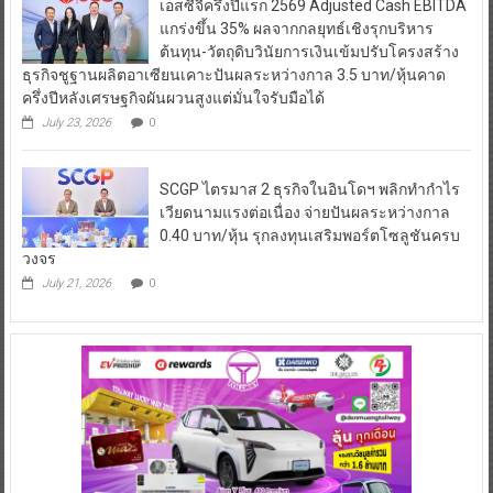
เอสซีจีครึ่งปีแรก 2569 Adjusted Cash EBITDA
แกร่งขึ้น 35% ผลจากกลยุทธ์เชิงรุกบริหาร
ต้นทุน-วัตถุดิบวินัยการเงินเข้มปรับโครงสร้าง
ธุรกิจชูฐานผลิตอาเซียนเคาะปันผลระหว่างกาล 3.5 บาท/หุ้นคาด
ครึ่งปีหลังเศรษฐกิจผันผวนสูงแต่มั่นใจรับมือได้
July 23, 2026
0
SCGP ไตรมาส 2 ธุรกิจในอินโดฯ พลิกทำกำไร
เวียดนามแรงต่อเนื่อง จ่ายปันผลระหว่างกาล
0.40 บาท/หุ้น รุกลงทุนเสริมพอร์ตโซลูชันครบ
วงจร
July 21, 2026
0