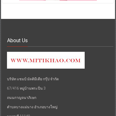
About Us
บริษัท แชมป์ มัลติมีเดีย กรุ๊ป จำกัด
67/416 หมู่บ้านพระปิ่น 3
ถนนกาญจนาภิเษก
ตำบลบางแม่นาง อำเภอบางใหญ่