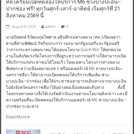
ทล.เตรียมเปิดทดลองให้บริการ M6 ช่วงบางปะอิน–
ปากช่อง ฟรี! ทุกวันศุกร์-เสาร์-อาทิตย์ เริ่มศุกร์ที่ 21
สิงหาคม 2569 นี้
August 8, 2026
admin
0
นายปิยพงษ์ จิวัฒนกุลไพศาล อธิบดีกรมทางหลวง (ทล.)เปิดเผยว่า
ตามที่ท่านพิพัฒน์ รัชกิจประการ รองนายกรัฐมนตรีและรัฐมนตรี
ว่าการกระทรวงคมนาคม ได้มอบนโยบาย Quick-Win ให้ทุกหน่วย
งานในสังกัดเร่งรัดโครงการที่อยู่ระหว่างการก่อสร้างให้สามารถเปิด
ให้บริการแก่ประชาชนได้โดยเร็ว โดยเฉพาะโครงการทางหลวง
พิเศษระหว่างเมืองหมายเลข 6 หรือมอเตอร์เวย์ M6 สายบางปะอิน–
นครราชสีมา ให้สามารถเปิดทดลองให้บริการเพิ่มเติม ช่วง
บางปะอิน–ปากช่อง เพื่อให้ประชาชนสามารถเดินทางจากบางปะอิน
ไปยังจังหวัดนครราชสีมาได้อย่างต่อเนื่องตลอดเส้นทาง ทั้งนี้
โดยกรมทางหลวงจึงได้เร่งรัดดำเนินงานตามนโยบายดังกล่าว และมี
ความพร้อมที่จะเปิดทดลองให้บริการมอเตอร์เวย์ M6 ช่วงบางปะอิน–
ปากช่อง ระยะทาง
Read More