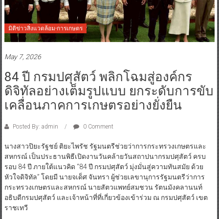
มิติข่าวสิ่งแวดล้อม-การเกษตร
May 7, 2026
84 ปี กรมปศุสัตว์ พลิกโฉมสู่องค์กร
ดิจิทัลอย่างเต็มรูปแบบ ยกระดับการขับ
เคลื่อนภาคการเกษตรอย่างยั่งยืน
Posted By: admin
0 Comment
นางสาวปิยะรัฐชย์ ติยะไพรัช รัฐมนตรีช่วยว่าการกระทรวงเกษตรและ
สหกรณ์ เป็นประธานพิธีเปิดงานวันคล้ายวันสถาปนากรมปศุสัตว์ ครบ
รอบ 84 ปี ภายใต้แนวคิด “84 ปี กรมปศุสัตว์ มุ่งมั่นสู่ความทันสมัย ด้วย
หัวใจดิจิทัล” โดยมี นายจเด็ศ จันทรา ผู้ช่วยเลขานุการรัฐมนตรีว่าการ
กระทรวงเกษตรและสหกรณ์ นายสัตวแพทย์สมชวน รัตนมังคลานนท์
อธิบดีกรมปศุสัตว์ และเจ้าหน้าที่ที่เกี่ยวข้องเข้าร่วม ณ กรมปศุสัตว์ เขต
ราชเทวี