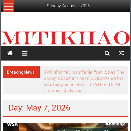
Skip
Sunday, August 9, 2026
to
content
mitikhao.com
สะท้อน
ลึก
ทุก
เหลี่ยม
มุม
เศรษฐกิจ-
Breaking News:
SWC ผนึกกำลัง เซ็นทรัล ฟู้ด รีเทล เปิดตัว ‘The
การเมือง-
Goody’ ที่ท็อปส์ สาขาแรก ณ เซ็นทรัล นอร์ทวิ
สังคม
ลล์ พร้อมรุกตลาด Premium Pet Food & Pet
Grooming ทั่วประเทศ
Day: May 7, 2026