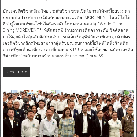
บัตรเครดิตวีซ่ากสิกรไทย ร่วมกับวีซ่า ชวนเปิดโอกาสให้ทุกมื้อธรรมดา
กลายเป็นประสบการณ์พิเศษ ต่อยอดแนวคิด “MOREMENT ไหน ก็ไปได้
อีก” สู่โมเมนต์ของไฟน์ไดนิ่งระดับโลก ผ่านแคมเปญ “World-Class
Dining MOREMENT*” ที่คัดสรร 8 ร้านอาหารติดดาวระดับเวิลด์คลาส
มาให้ลูกค้าได้ลุ้นสัมผัสประสบการณ์เอ็กซ์คลูซีฟกับคนพิเศษ ลูกค้าบัตร
เครดิตวีซ่ากสิกรไทยสามารถลุ้นรับประสบการณ์มื้อไฟน์ไดนิ่งร้านติด
ดาวฟรีทุกเดือน เพียงลงทะเบียนผ่าน K PLUS และใช้จ่ายผ่านบัตรเครดิต
วีซ่ากสิกรไทยในหมวดร้านอาหารทั่วประเทศ (1 พ.ค. 69
Read more