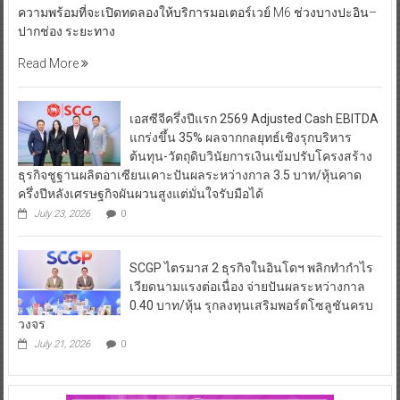
ความพร้อมที่จะเปิดทดลองให้บริการมอเตอร์เวย์ M6 ช่วงบางปะอิน–
ปากช่อง ระยะทาง
Read More
เอสซีจีครึ่งปีแรก 2569 Adjusted Cash EBITDA
แกร่งขึ้น 35% ผลจากกลยุทธ์เชิงรุกบริหาร
ต้นทุน-วัตถุดิบวินัยการเงินเข้มปรับโครงสร้าง
ธุรกิจชูฐานผลิตอาเซียนเคาะปันผลระหว่างกาล 3.5 บาท/หุ้นคาด
ครึ่งปีหลังเศรษฐกิจผันผวนสูงแต่มั่นใจรับมือได้
July 23, 2026
0
SCGP ไตรมาส 2 ธุรกิจในอินโดฯ พลิกทำกำไร
เวียดนามแรงต่อเนื่อง จ่ายปันผลระหว่างกาล
0.40 บาท/หุ้น รุกลงทุนเสริมพอร์ตโซลูชันครบ
วงจร
July 21, 2026
0