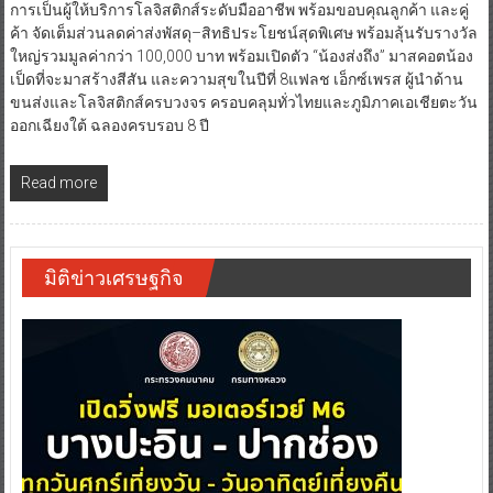
การเป็นผู้ให้บริการโลจิสติกส์ระดับมืออาชีพ พร้อมขอบคุณลูกค้า และคู่
ค้า จัดเต็มส่วนลดค่าส่งพัสดุ–สิทธิประโยชน์สุดพิเศษ พร้อมลุ้นรับรางวัล
ใหญ่รวมมูลค่ากว่า 100,000 บาท พร้อมเปิดตัว “น้องส่งถึง” มาสคอตน้อง
เป็ดที่จะมาสร้างสีสัน และความสุขในปีที่ 8แฟลช เอ็กซ์เพรส ผู้นำด้าน
ขนส่งและโลจิสติกส์ครบวงจร ครอบคลุมทั่วไทยและภูมิภาคเอเชียตะวัน
ออกเฉียงใต้ ฉลองครบรอบ 8 ปี
Read more
มิติข่าวเศรษฐกิจ