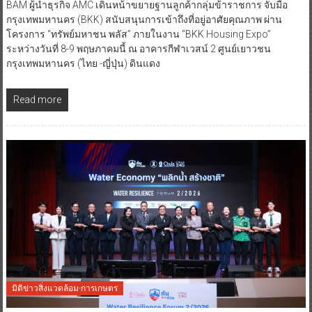
BAM ผู้นำธุรกิจ AMC เดินหน้าขยายฐานลูกค้ากลุ่มข้าราชการ จับมือ
กรุงเทพมหานคร (BKK) สนับสนุนการเข้าถึงที่อยู่อาศัยคุณภาพ ผ่าน
โครงการ “ทรัพย์มหาชน พลัส” ภายในงาน “BKK Housing Expo”
ระหว่างวันที่ 8-9 พฤษภาคมนี้ ณ อาคารกีฬาเวสน์ 2 ศูนย์เยาวชน
กรุงเทพมหานคร (ไทย -ญี่ปุ่น) ดินแดง
Read more
มิติข่าวสิ่งแวดล้อม-การเกษตร