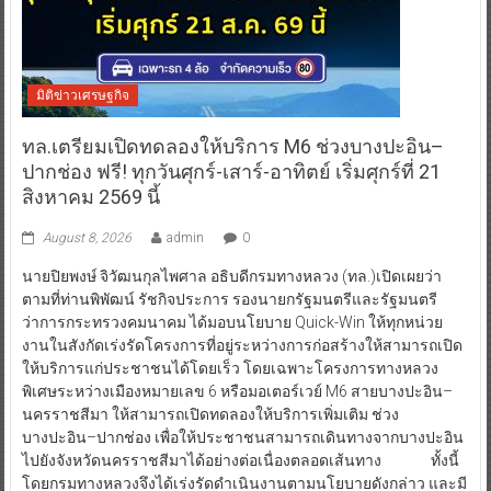
มิติข่าวเศรษฐกิจ
ทล.เตรียมเปิดทดลองให้บริการ M6 ช่วงบางปะอิน–
ปากช่อง ฟรี! ทุกวันศุกร์-เสาร์-อาทิตย์ เริ่มศุกร์ที่ 21
สิงหาคม 2569 นี้
August 8, 2026
admin
0
นายปิยพงษ์ จิวัฒนกุลไพศาล อธิบดีกรมทางหลวง (ทล.)เปิดเผยว่า
ตามที่ท่านพิพัฒน์ รัชกิจประการ รองนายกรัฐมนตรีและรัฐมนตรี
ว่าการกระทรวงคมนาคม ได้มอบนโยบาย Quick-Win ให้ทุกหน่วย
งานในสังกัดเร่งรัดโครงการที่อยู่ระหว่างการก่อสร้างให้สามารถเปิด
ให้บริการแก่ประชาชนได้โดยเร็ว โดยเฉพาะโครงการทางหลวง
พิเศษระหว่างเมืองหมายเลข 6 หรือมอเตอร์เวย์ M6 สายบางปะอิน–
นครราชสีมา ให้สามารถเปิดทดลองให้บริการเพิ่มเติม ช่วง
บางปะอิน–ปากช่อง เพื่อให้ประชาชนสามารถเดินทางจากบางปะอิน
ไปยังจังหวัดนครราชสีมาได้อย่างต่อเนื่องตลอดเส้นทาง ทั้งนี้
โดยกรมทางหลวงจึงได้เร่งรัดดำเนินงานตามนโยบายดังกล่าว และมี