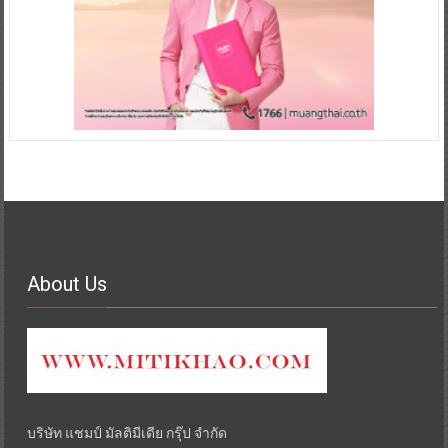
About Us
บริษัท แชมป์ มัลติมีเดีย กรุ๊ป จำกัด