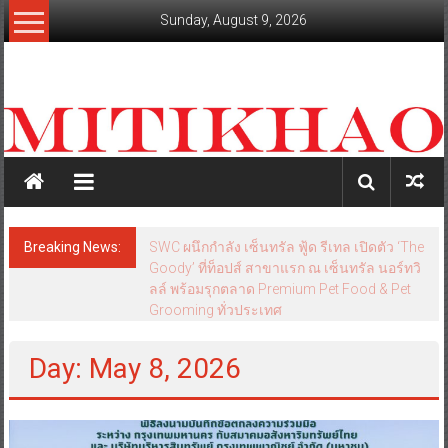
Skip
Sunday, August 9, 2026
to
content
mitikhao.com
สะท้อน
ลึก
ทุก
เหลี่ยม
มุม
เศรษฐกิจ-
Breaking News:
SWC ผนึกกำลัง เซ็นทรัล ฟู้ด รีเทล เปิดตัว ‘The
การเมือง-
Goody’ ที่ท็อปส์ สาขาแรก ณ เซ็นทรัล นอร์ทวิ
สังคม
ลล์ พร้อมรุกตลาด Premium Pet Food & Pet
Grooming ทั่วประเทศ
Day: May 8, 2026