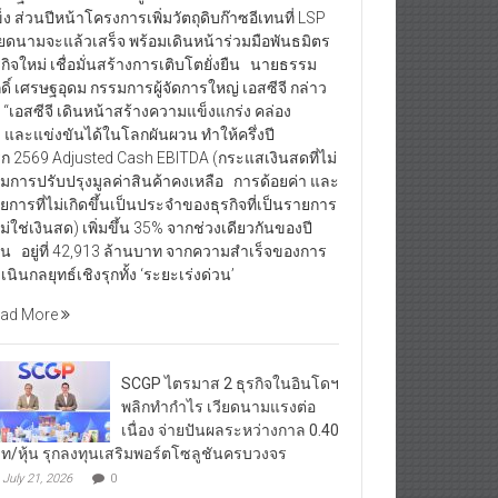
็ง ส่วนปีหน้าโครงการเพิ่มวัตถุดิบก๊าซอีเทนที่ LSP
ียดนามจะแล้วเสร็จ พร้อมเดินหน้าร่วมมือพันธมิตร
รกิจใหม่ เชื่อมั่นสร้างการเติบโตยั่งยืน นายธรรม
กดิ์ เศรษฐอุดม กรรมการผู้จัดการใหญ่ เอสซีจี กล่าว
า “เอสซีจี เดินหน้าสร้างความแข็งแกร่ง คล่อง
ว และแข่งขันได้ในโลกผันผวน ทำให้ครึ่งปี
ก 2569 Adjusted Cash EBITDA (กระแสเงินสดที่ไม่
มการปรับปรุงมูลค่าสินค้าคงเหลือ การด้อยค่า และ
ยการที่ไม่เกิดขึ้นเป็นประจำของธุรกิจที่เป็นรายการ
่ไม่ใช่เงินสด) เพิ่มขึ้น 35% จากช่วงเดียวกันของปี
อน อยู่ที่ 42,913 ล้านบาท จากความสำเร็จของการ
เนินกลยุทธ์เชิงรุกทั้ง ‘ระยะเร่งด่วน’
ad More
SCGP ไตรมาส 2 ธุรกิจในอินโดฯ
พลิกทำกำไร เวียดนามแรงต่อ
เนื่อง จ่ายปันผลระหว่างกาล 0.40
ท/หุ้น รุกลงทุนเสริมพอร์ตโซลูชันครบวงจร
July 21, 2026
0