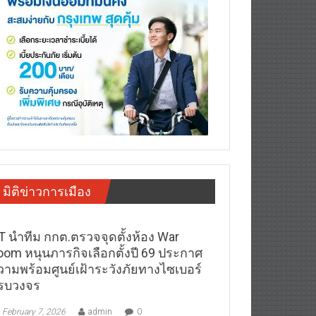
มิติข่าวการเมือง
T นำทีม กกต.ตรวจจุดตั้งห้อง War
oom หนุนภารกิจเลือกตั้งปี 69 ประกาศ
วามพร้อมศูนย์เฝ้าระวังภัยทางไซเบอร์
รบวงจร
February 7, 2026
admin
0