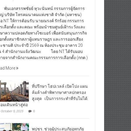
นเอกสรรพชัยย์ หุวะนันทน์ กรรมการผู้จัดการ
ญ่ บริษัท โทรคมนาคมแห่งชาติ จำกัด (มหาชน)
ือ NT ให้การต้อนรับ นายณรงค์ รักร้อย กรรมการ
รเลือกตั้ง และคณะ พร้อมนำชมศูนย์เฝ้าระวังและ
กษาความปลอดภัยทางไซเบอร์ เพื่อสนับสนุนภารกิจ
ือกตั้งสมาชิกสภาผู้แทนราษฎร และการออกเสียง
ะชามติ ประจำปี 2569 ณ ห้องประชุม อาคาร 20
้น 4 สำนักงานแจ้งวัฒนะ โดย NT ได้รับมอบ
ายจากสำนักงานคณะกรรมการการเลือกตั้ง (กกต.)
ad More
ที่ปรึกษา โฮปเวลล์ เปิดโปง แผน
ล้มล้างคำพิพากษาศาลปกครอง
สูงสุด เป็นการกระทำที่รับไม่ได้
้อมเดินหน้าสู่ต่อ
October 5, 2025
0
พปชร. ช่วยผู้ประสบภัยอุทกภัย