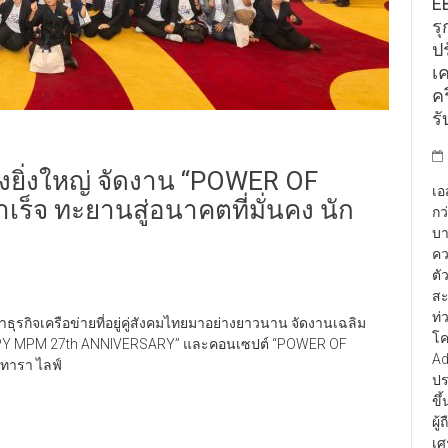
E
รุ
ป
เ
คร
รั
ยิ่งใหญ่ จัดงาน “POWER OF
เอ
จ ทะยานสู่อนาคตที่มั่นคง นัก
กว
บา
คว
ตั
สะ
ท่
้นำธุรกิจเครือข่ายที่อยู่คู่สังคมไทยมาอย่างยาวนาน จัดงานเฉลิม
โค
“HAPPY MPM 27th ANNIVERSARY” และคอนเซปต์ “POWER OF
Ad
นทารา ไลฟ์
ปร
ขึ
ผู
เศ