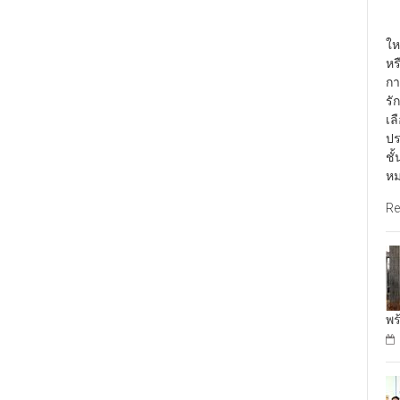
พั
ให
หร
กา
รั
เล
ปร
ชั
หม
Re
พร