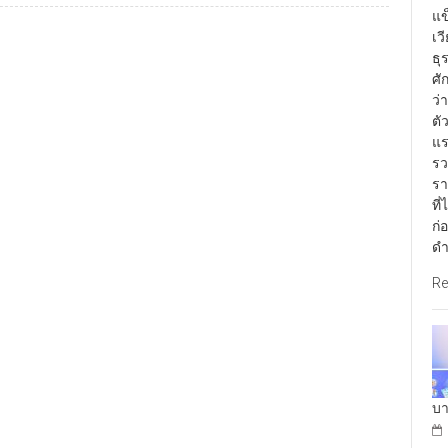
แข
เว
ธุ
ศั
ว่
ตั
แร
รว
รา
ที
ก่
ดำ
Re
บา