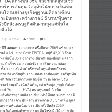
BITDA แกร่งขึ้น 35% ผลจากกลยุทธ์เชิง
กบริหารต้นทุน-วัตถุดิบวินัยการเงินเข้ม
รับโครงสร้างธุรกิจชูฐานผลิตอาเซียน
คาะปันผลระหว่างกาล 3.5 บาท/หุ้นคาด
ึ่งปีหลังเศรษฐกิจผันผวนสูงแต่มั่นใจ
บมือได้
July 23, 2026
admin
0
สซีจี เผยผลประกอบการครึ่งปีแรก 2569 แข็งแกร่ง
่าเดิม Adjusted Cash EBITDA อยู่ที่ 42,913 ล้าน
ท เพิ่มขึ้น 35% จากช่วงเดียวกันของปีก่อน ผลจาก
ามสำเร็จของกลยุทธ์เชิงรุก เสริมความคล่อง
ว ทั้ง ‘ระยะเร่งด่วน’ บริหารต้นทุนด้วยพลังงาน
อาด จัดหาวัตถุดิบจากแหล่งนอกช่องแคบฮอร์มุซทัน
วงที รักษาวินัยการเงินเข้มข้น ‘ระยะกลาง’ ปรับ
รงสร้างธุรกิจ เน้นสินค้ามูลค่าเพิ่มสูง (High Value-
ded Products: HVA) หนุนหุ่นยนต์-AI เพิ่ม
ะสิทธิภาพฐานผลิตอาเซียน ทำให้ผลประกอบการดี
้นทุกธุรกิจ เคาะปันผลระหว่างกาล 3.5 บาท/หุ้น ดูแล
้ถือทุกคนหุ้นต่อเนื่อง ประเมินครึ่งปีหลัง 2569
รษฐกิจโลกยังท้าทายสูง แต่มั่นใจรับมือได้อย่างเข้ม