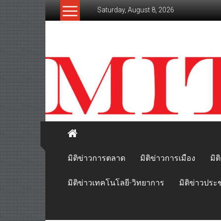
Skip
Saturday, August 8, 2026
to
content
mitikhao.com
สะท้อน
ลึก
ทุก
เหลี่ยม
มุม
เศรษฐกิจ-
การเมือง-
สังคม
มิติข่าวการตลาด
มิติข่าวการเมือง
มิต
มิติข่าวเทคโนโลยี-วิทยาการ
มิติข่าวประ