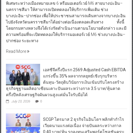
พิเศษระหว่างเมืองหมายเลข 6 หรือมอเตอร์เวย์ M6 สายบางปะอิน–
นครราชสีมา ให้สามารถเปิดทดลองให้บริการเพิ่มเติม ช่วง
บางปะอิน–ปากช่อง เพื่อให้ประชาชนสามารถเดินทางจากบางปะอิน
ไปยังจังหวัดนครราชสีมาได้อย่างต่อเนื่องตลอดเส้นทาง ทั้งนี้
โดยกรมทางหลวงจึงได้เร่งรัดดำเนินงานตามนโยบายดังกล่าว และมี
ความพร้อมที่จะเปิดทดลองให้บริการมอเตอร์เวย์ M6 ช่วงบางปะอิน–
ปากช่อง ระยะทาง
Read More
เอสซีจีครึ่งปีแรก 2569 Adjusted Cash EBITDA
แกร่งขึ้น 35% ผลจากกลยุทธ์เชิงรุกบริหาร
ต้นทุน-วัตถุดิบวินัยการเงินเข้มปรับโครงสร้าง
ธุรกิจชูฐานผลิตอาเซียนเคาะปันผลระหว่างกาล 3.5 บาท/หุ้นคาด
ครึ่งปีหลังเศรษฐกิจผันผวนสูงแต่มั่นใจรับมือได้
July 23, 2026
0
SCGP ไตรมาส 2 ธุรกิจในอินโดฯ พลิกทำกำไร
เวียดนามแรงต่อเนื่อง จ่ายปันผลระหว่างกาล
0.40 บาท/หุ้น รุกลงทุนเสริมพอร์ตโซลูชันครบ