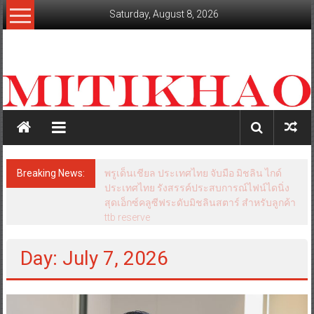
Skip
Saturday, August 8, 2026
to
content
mitikhao.com
สะท้อน
ลึก
ทุก
เหลี่ยม
มุม
เศรษฐกิจ-
Breaking News:
พรูเด็นเชียล ประเทศไทย จับมือ มิชลิน ไกด์
การเมือง-
ประเทศไทย รังสรรค์ประสบการณ์ไฟน์ไดนิ่ง
สังคม
สุดเอ็กซ์คลูซีฟระดับมิชลินสตาร์ สำหรับลูกค้า
ttb reserve
Day: July 7, 2026