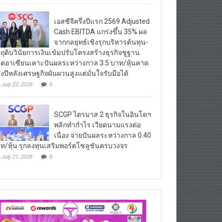
เอสซีจีครึ่งปีแรก 2569 Adjusted
Cash EBITDA แกร่งขึ้น 35% ผล
จากกลยุทธ์เชิงรุกบริหารต้นทุน-
ตถุดิบวินัยการเงินเข้มปรับโครงสร้างธุรกิจชูฐาน
ิตอาเซียนเคาะปันผลระหว่างกาล 3.5 บาท/หุ้นคาด
ึ่งปีหลังเศรษฐกิจผันผวนสูงแต่มั่นใจรับมือได้
July 23, 2026
0
SCGP ไตรมาส 2 ธุรกิจในอินโดฯ
พลิกทำกำไร เวียดนามแรงต่อ
เนื่อง จ่ายปันผลระหว่างกาล 0.40
ท/หุ้น รุกลงทุนเสริมพอร์ตโซลูชันครบวงจร
July 21, 2026
0