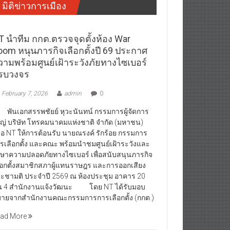
มิติข่าวการเมือง
T นำทีม กกต.ตรวจจุดตั้งห้อง War
oom หนุนภารกิจเลือกตั้งปี 69 ประกาศ
วามพร้อมศูนย์เฝ้าระวังภัยทางไซเบอร์
รบวงจร
February 7, 2026
admin
0
นเอกสรรพชัยย์ หุวะนันทน์ กรรมการผู้จัดการ
ญ่ บริษัท โทรคมนาคมแห่งชาติ จำกัด (มหาชน)
ือ NT ให้การต้อนรับ นายณรงค์ รักร้อย กรรมการ
รเลือกตั้ง และคณะ พร้อมนำชมศูนย์เฝ้าระวังและ
กษาความปลอดภัยทางไซเบอร์ เพื่อสนับสนุนภารกิจ
ือกตั้งสมาชิกสภาผู้แทนราษฎร และการออกเสียง
ะชามติ ประจำปี 2569 ณ ห้องประชุม อาคาร 20
้น 4 สำนักงานแจ้งวัฒนะ โดย NT ได้รับมอบ
ายจากสำนักงานคณะกรรมการการเลือกตั้ง (กกต.)
ad More