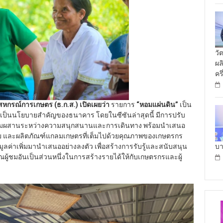
วั
ผล
คร
สหกรณ์การเกษตร (ธ.ก.ส.) เปิดเผยว่า
รายการ
“หอมแผ่นดิน”
เป็น
่งเป็นนโยบายสำคัญของธนาคาร โดยในซีซันล่าสุดนี้ มีการปรับ
ดยผสมผสานระหว่างความสนุกสนานและการเดินทาง พร้อมนำเสนอ
ศไทย และผลิตภัณฑ์แกลมเกษตรที่เต็มไปด้วยคุณภาพของเกษตรกร
บา
ูลค่าเพิ่มมานำเสนออย่างลงตัว เพื่อสร้างการรับรู้และสนับสนุน
ุณผู้ชมอันเป็นส่วนหนึ่งในการสร้างรายได้ให้กับเกษตรกรและผู้