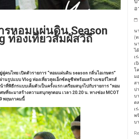
บา
อา
การหอมแผ่นดิน Season
นา
 ท่องเที่ยวสัมผัสวิถี
(ท
นา
ได
เร
เป
โค
ู่คู่คนไทย เปิดตัวรายการ “หอมแผ่นดิน
season
กลิ่นไอเกษตร”
มอ
จผ่านรูปแบบ
Vlog
ท่องเที่ยวสุดเอ็กซ์คลูซีฟพร้อมสร้างเซอร์ไพรส์
สา
น้าที่พิธีกรแบบเต็มตัวเป็นครั้งแรก เตรียมสนุกไปกับรายการ “หอม
ปา
พิเศษที่จะมาสร้างความสนุกทุกตอน เวลา 20.20 น. ทางช่อง
MCOT
บา
9 พฤษภาคมนี้
ตล
เร
พร
บา
Re