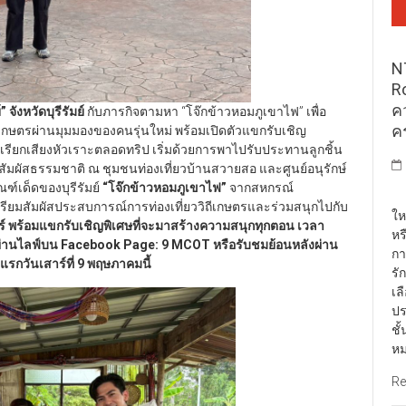
N
R
ค
์”
จังหวัดบุรีรัมย์
กับภารกิจตามหา “โจ๊กข้าวหอมภูเขาไฟ” เพื่อ
ค
ีเกษตรผ่านมุมมองของคนรุ่นใหม่ พร้อมเปิดตัวแขกรับเชิญ
เรียกเสียงหัวเราะตลอดทริป เริ่มด้วยการพาไปรับประทานลูกชิ้น
ละสัมผัสธรรมชาติ ณ ชุมชนท่องเที่ยวบ้านสวายสอ และศูนย์อนุรักษ์
ณฑ์เด็ดของบุรีรัมย์
“
โจ๊กข้าวหอมภูเขาไฟ
”
จากสหกรณ์
พั
ตรียมสัมผัสประสบการณ์การท่องเที่ยววิถีเกษตรและร่วมสนุกไปกับ
ให
าร์ พร้อมแขกรับเชิญพิเศษที่จะมาสร้างความสนุกทุกตอน เวลา
หร
่านไลฟ์บน
Facebook Page: 9 MCOT
หรือรับชมย้อนหลังผ่าน
กา
กวันเสาร์ที่
9
พฤษภาคมนี้
รั
เล
ปร
ชั
หม
Re