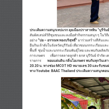
ประเดิมความสนุกเทปแรก ลุยเมืองปราสาทหิน “บุรีรัมย
สัมผัสเสน่ห์วิถีชุมชนและลงมือทำกิจกรรมสนุก ๆ ในวิถ
อย่าง
“ปอ – อรรณพ ทองบริสุทธิ์”
มาร่วมสร้างสีสันและ
ยืนกินเจ้าดังในจังหวัดบุรีรัมย์ เที่ยวชมนกกระเรียนแ
พื้นที่ ชุ่มน้ำและนกกระเรียนพันธุ์ไทย และพบกับผลิตภั
การเกษตร เพื่อการตลาดลูกค้า ธกส บุรีรัมย์ จำกัด เ
รายการ
หอมแผ่นดิน กลิ่นไอเกษตร พบกัน
ทุกวันเส
20.20
น. ทางช่อง
MCOT HD
หมายเลข
30
และรับชมผ
ทาง
Youtube: BAAC Thailand
ประเดิมความสนุกตอนแร