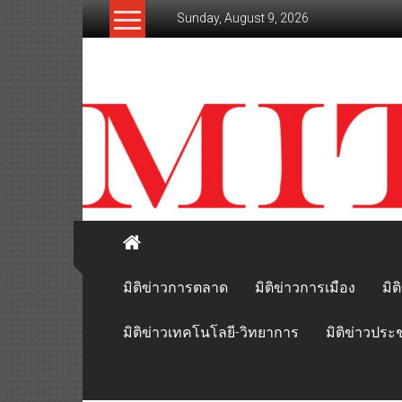
Skip
Sunday, August 9, 2026
to
content
mitikhao.com
สะท้อน
ลึก
ทุก
เหลี่ยม
มุม
เศรษฐกิจ-
การเมือง-
สังคม
มิติข่าวการตลาด
มิติข่าวการเมือง
มิต
มิติข่าวเทคโนโลยี-วิทยาการ
มิติข่าวประ