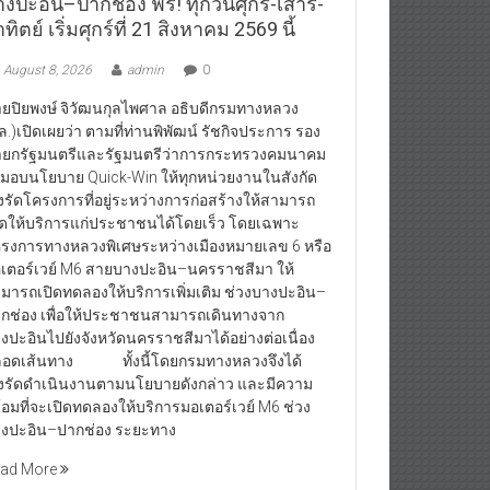
งปะอิน–ปากช่อง ฟรี! ทุกวันศุกร์-เสาร์-
ทิตย์ เริ่มศุกร์ที่ 21 สิงหาคม 2569 นี้
August 8, 2026
admin
0
ยปิยพงษ์ จิวัฒนกุลไพศาล อธิบดีกรมทางหลวง
ล.)เปิดเผยว่า ตามที่ท่านพิพัฒน์ รัชกิจประการ รอง
ยกรัฐมนตรีและรัฐมนตรีว่าการกระทรวงคมนาคม
้มอบนโยบาย Quick-Win ให้ทุกหน่วยงานในสังกัด
่งรัดโครงการที่อยู่ระหว่างการก่อสร้างให้สามารถ
ิดให้บริการแก่ประชาชนได้โดยเร็ว โดยเฉพาะ
รงการทางหลวงพิเศษระหว่างเมืองหมายเลข 6 หรือ
เตอร์เวย์ M6 สายบางปะอิน–นครราชสีมา ให้
มารถเปิดทดลองให้บริการเพิ่มเติม ช่วงบางปะอิน–
กช่อง เพื่อให้ประชาชนสามารถเดินทางจาก
งปะอินไปยังจังหวัดนครราชสีมาได้อย่างต่อเนื่อง
อดเส้นทาง ทั้งนี้โดยกรมทางหลวงจึงได้
่งรัดดำเนินงานตามนโยบายดังกล่าว และมีความ
้อมที่จะเปิดทดลองให้บริการมอเตอร์เวย์ M6 ช่วง
งปะอิน–ปากช่อง ระยะทาง
ad More