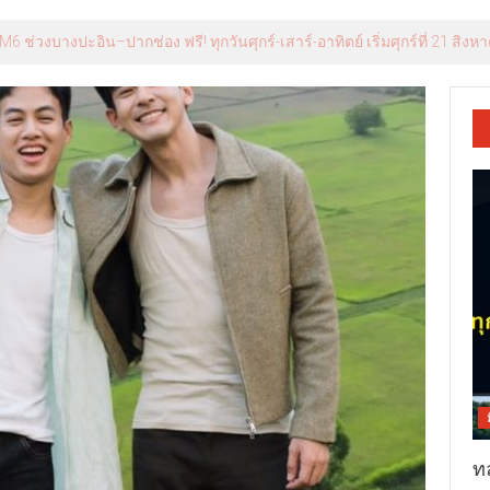
 ช่วงบางปะอิน–ปากช่อง ฟรี! ทุกวันศุกร์-เสาร์-อาทิตย์ เริ่มศุกร์ที่ 21 สิงหา
ท