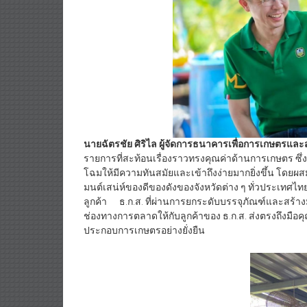
นายฉัตรชัย ศิริไล ผู้จัดการธนาคารเพื่อการเกษตรและ
รายการที่สะท้อนเรื่องราวทรงคุณค่าด้านการเกษตร ซึ
โฉมให้มีความทันสมัยและเข้าถึงง่ายมากยิ่งขึ้น โ
มนต์เสน่ห์ของดีของดังของจังหวัดต่าง ๆ ทั่วประเท
ลูกค้า ธ.ก.ส. ที่ผ่านการยกระดับบรรจุภัณฑ์และสร้างม
ช่องทางการตลาดให้กับลูกค้าของ ธ.ก.ส. ส่งตรงถึงมือค
ประกอบการเกษตรอย่างยั่งยืน