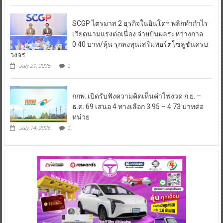
SCGP ไตรมาส 2 ธุรกิจในอินโดฯ พลิกทำกำไร
เวียดนามแรงต่อเนื่อง จ่ายปันผลระหว่างกาล
0.40 บาท/หุ้น รุกลงทุนเสริมพอร์ตโซลูชันครบ
วงจร
July 21, 2026
0
กกพ. เปิดรับฟังความคิดเห็นค่าไฟงวด ก.ย. –
ธ.ค. 69 เสนอ 4 ทางเลือก 3.95 – 4.73 บาทต่อ
หน่วย
July 14, 2026
0