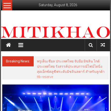
Skip
Saturday, August 8, 2026
to
content
mitikhao.com
สะท้อน
ลึก
ทุก
เหลี่ยม
มุม
เศรษฐกิจ-
Breaking News:
พรูเด็นเชียล ประเทศไทย จับมือ มิชลิน ไกด์
การเมือง-
ประเทศไทย รังสรรค์ประสบการณ์ไฟน์ไดนิ่ง
สังคม
สุดเอ็กซ์คลูซีฟระดับมิชลินสตาร์ สำหรับลูกค้า
ttb reserve