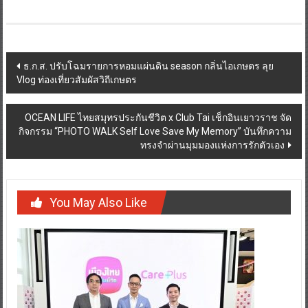
Post
ธ.ก.ส. ปรับโฉมรายการหอมแผ่นดิน season กลิ่นไอเกษตร ลุย
Vlog ท่องเที่ยวสัมผัสวิถีเกษตร
navigation
OCEAN LIFE ไทยสมุทรประกันชีวิต x Club Tai เช็กอินเยาวราช จัด
กิจกรรม “PHOTO WALK Self Love Save My Memory” บันทึกความ
ทรงจำผ่านมุมมองแห่งการรักตัวเอง
You May Also Like