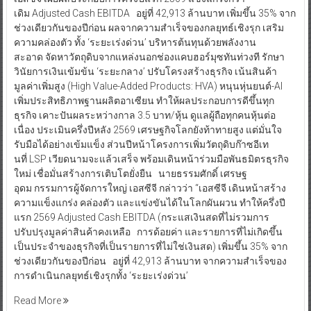
เดิม Adjusted Cash EBITDA อยู่ที่ 42,913 ล้านบาท เพิ่มขึ้น 35% จาก
ช่วงเดียวกันของปีก่อน ผลจากความสำเร็จของกลยุทธ์เชิงรุก เสริม
ความคล่องตัว ทั้ง ‘ระยะเร่งด่วน’ บริหารต้นทุนด้วยพลังงาน
สะอาด จัดหาวัตถุดิบจากแหล่งนอกช่องแคบฮอร์มุซทันท่วงที รักษา
วินัยการเงินเข้มข้น ‘ระยะกลาง’ ปรับโครงสร้างธุรกิจ เน้นสินค้า
มูลค่าเพิ่มสูง (High Value-Added Products: HVA) หนุนหุ่นยนต์-AI
เพิ่มประสิทธิภาพฐานผลิตอาเซียน ทำให้ผลประกอบการดีขึ้นทุก
ธุรกิจ เคาะปันผลระหว่างกาล 3.5 บาท/หุ้น ดูแลผู้ถือทุกคนหุ้นต่อ
เนื่อง ประเมินครึ่งปีหลัง 2569 เศรษฐกิจโลกยังท้าทายสูง แต่มั่นใจ
รับมือได้อย่างเข้มแข็ง ส่วนปีหน้าโครงการเพิ่มวัตถุดิบก๊าซอีเท
นที่ LSP เวียดนามจะแล้วเสร็จ พร้อมเดินหน้าร่วมมือพันธมิตรธุรกิจ
ใหม่ เชื่อมั่นสร้างการเติบโตยั่งยืน นายธรรมศักดิ์ เศรษฐ
อุดม กรรมการผู้จัดการใหญ่ เอสซีจี กล่าวว่า “เอสซีจี เดินหน้าสร้าง
ความแข็งแกร่ง คล่องตัว และแข่งขันได้ในโลกผันผวน ทำให้ครึ่งปี
แรก 2569 Adjusted Cash EBITDA (กระแสเงินสดที่ไม่รวมการ
ปรับปรุงมูลค่าสินค้าคงเหลือ การด้อยค่า และรายการที่ไม่เกิดขึ้น
เป็นประจำของธุรกิจที่เป็นรายการที่ไม่ใช่เงินสด) เพิ่มขึ้น 35% จาก
ช่วงเดียวกันของปีก่อน อยู่ที่ 42,913 ล้านบาท จากความสำเร็จของ
การดำเนินกลยุทธ์เชิงรุกทั้ง ‘ระยะเร่งด่วน’
Read More