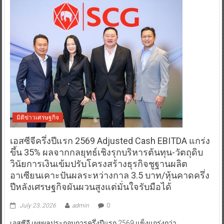
มิติข่าวเศรษฐกิจ
เอสซีจีครึ่งปีแรก 2569 Adjusted Cash EBITDA แกร่ง
ขึ้น 35% ผลจากกลยุทธ์เชิงรุกบริหารต้นทุน-วัตถุดิบ
วินัยการเงินเข้มปรับโครงสร้างธุรกิจชูฐานผลิต
อาเซียนเคาะปันผลระหว่างกาล 3.5 บาท/หุ้นคาดครึ่ง
ปีหลังเศรษฐกิจผันผวนสูงแต่มั่นใจรับมือได้
July 23, 2026
admin
0
เอสซีจี เผยผลประกอบการครึ่งปีแรก 2569 แข็งแกร่งกว่า