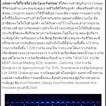
แห่งความใส่ใจ หรือ
Life Care Partner
ที่ให้ความสำคัญกับการวางแผน
ชีวิตรอบด้าน และส่งมอบคุณภาพชีวิตที่ดีให้กับลูกค้า เพื่อเตรียมตัวเข้าสู่
สังคม Longevity ของการใช้ชีวิตยืนยาวและมีความสุข การมอบรางวัล
ครั้งนี้จึงเป็นการสร้างกำลังใจสำหรับนักขายทุกท่านที่มีความเป็น มือ
อาชีพและใส่ใจในตัวลูกค้า จนได้รับความไว้วางใจและสามารถบรรลุ
เป้าหมายด้วยรางวัลแห่งความสำเร็จ สร้างแรงบันดาลใจให้กับตัวแทน
ประกันชีวิตและที่ปรึกษาทางการเงินทุกคน โดยในงาน คณะผู้บริหาร
ระดับสูงได้ร่วมกันมอบรางวัลเชิดชูเกียรติแก่ตัวแทนประกันชีวิตและที่
ปรึกษาทางการเงินที่ประสบความสำเร็จในปีนี้จำนวนทั้งสิ้น 676 ท่าน
รวมรางวัลทั้งสิ้น 1,028 รางวัล แบ่งเป็น 9 ประเภท ได้แก่ รางวัลถ้วย
เกียรติยศท่านประธานกรรมการ รางวัลถ้วยเกียรติยศ เพชรน้ำเอก รางวัล
คุณวุฒิไตรมาส รางวัลเกียรติชนเรือนล้าน รางวัล TNQA/IQA, รางวัล
MDRT Annual Meeting 2026, Anaheim, California, USA รางวัล
Bangkok Life Agency Annual Trip 2025, Scandinavia รางวัล Bangkok
Life GAMA Challenge และ รางวัลคุณวุฒิ สโมสรผู้นำ นอกจากนี้ ขอร่วม
แสดงความยินดีกับการแต่งตั้งและเลื่อนตำแหน่งของผู้บริหารฝ่ายขาย
ระดับสูง คือ Vice President, Deputy Vice President, Assistant Vice
President ประจำปี 2569