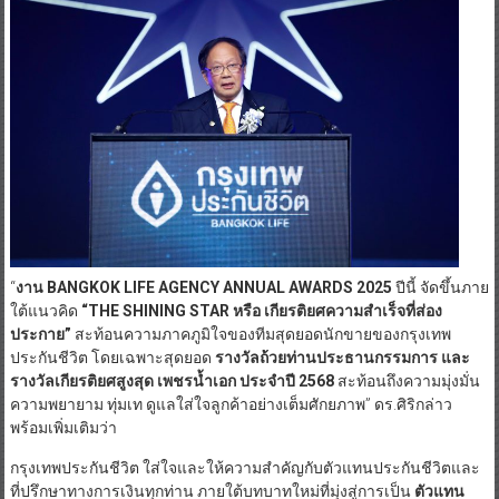
“
งาน
BANGKOK LIFE AGENCY ANNUAL AWARDS
2025
ปีนี้ จัดขึ้นภาย
ใต้แนวคิด
“THE SHINING STAR
หรือ เกียรติยศความสำเร็จที่ส่อง
ประกาย
”
สะท้อนความภาคภูมิใจของทีมสุดยอดนักขายของกรุงเทพ
ประกันชีวิต โดยเฉพาะสุดยอด
รางวัลถ้วยท่านประธานกรรมการ และ
รางวัลเกียรติยศสูงสุด เพชรน้ำเอก ประจำปี 2568
สะท้อนถึงความมุ่งมั่น
ความพยายาม ทุ่มเท ดูแลใส่ใจลูกค้าอย่างเต็มศักยภาพ” ดร.ศิริกล่าว
พร้อมเพิ่มเติมว่า
กรุงเทพประกันชีวิต ใส่ใจและให้ความสำคัญกับตัวแทนประกันชีวิตและ
ที่ปรึกษาทางการเงินทุกท่าน ภายใต้บทบาทใหม่ที่มุ่งสู่การเป็น
ตัวแทน