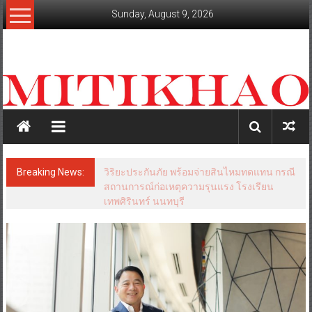
Skip
Sunday, August 9, 2026
to
content
mitikhao.com
สะท้อน
ลึก
ทุก
เหลี่ยม
มุม
เศรษฐกิจ-
Breaking News:
วิริยะประกันภัย พร้อมจ่ายสินไหมทดแทน กรณี
การเมือง-
สถานการณ์ก่อเหตุความรุนแรง โรงเรียน
สังคม
เทพศิรินทร์ นนทบุรี