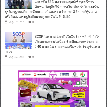
แกร่งขึ้น 35% ผลจากกลยุทธ์เชิงรุกบริหาร
ต้นทุน-วัตถุดิบวินัยการเงินเข้มปรับโครงสร้าง
ธุรกิจชูฐานผลิตอาเซียนเคาะปันผลระหว่างกาล 3.5 บาท/หุ้นคาด
ครึ่งปีหลังเศรษฐกิจผันผวนสูงแต่มั่นใจรับมือได้
July 23, 2026
0
SCGP ไตรมาส 2 ธุรกิจในอินโดฯ พลิกทำกำไร
เวียดนามแรงต่อเนื่อง จ่ายปันผลระหว่างกาล
0.40 บาท/หุ้น รุกลงทุนเสริมพอร์ตโซลูชันครบ
วงจร
July 21, 2026
0