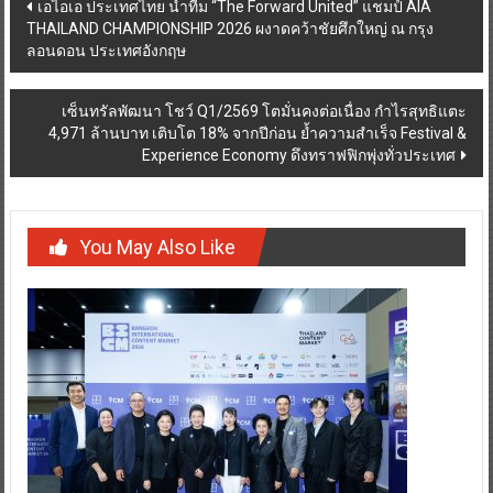
Post
เอไอเอ ประเทศไทย นำทีม “The Forward United” แชมป์ AIA
THAILAND CHAMPIONSHIP 2026 ผงาดคว้าชัยศึกใหญ่ ณ กรุง
navigation
ลอนดอน ประเทศอังกฤษ
เซ็นทรัลพัฒนา โชว์ Q1/2569 โตมั่นคงต่อเนื่อง กำไรสุทธิแตะ
4,971 ล้านบาท เติบโต 18% จากปีก่อน ย้ำความสำเร็จ Festival &
Experience Economy ดึงทราฟฟิกพุ่งทั่วประเทศ
You May Also Like