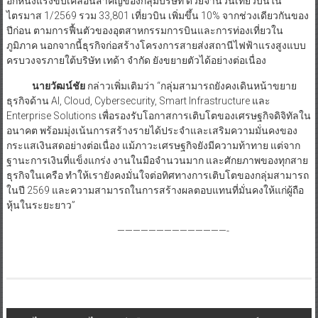
อีกหนึ่งแรงขับเคลื่อนสำคัญของกลุ่มบริษัท ด้วยจำนวนเที่ยวบินใน
ไตรมาส 1/2569 รวม 33,801 เที่ยวบิน เพิ่มขึ้น 10% จากช่วงเดียวกันของ
ปีก่อน ตามการฟื้นตัวของอุตสาหกรรมการบินและการท่องเที่ยวใน
ภูมิภาค นอกจากนี้ธุรกิจก่อสร้างโครงการสายส่งสถานีไฟฟ้าแรงสูงแบบ
ครบวงจรภายใต้บริษัท เทด้า จำกัด ยังขยายตัวได้อย่างต่อเนื่อง
นายวัฒน์ชัย
กล่าวเพิ่มเติมว่า “กลุ่มสามารถยังคงเดินหน้าขยาย
ธุรกิจด้าน AI, Cloud, Cybersecurity, Smart Infrastructure และ
Enterprise Solutions เพื่อรองรับโอกาสการเติบโตของเศรษฐกิจดิจิทัลใน
อนาคต พร้อมมุ่งเน้นการสร้างรายได้ประจำและเสริมความมั่นคงของ
กระแสเงินสดอย่างต่อเนื่อง แม้ภาวะเศรษฐกิจยังมีความท้าทาย แต่จาก
ฐานะการเงินที่แข็งแกร่ง งานในมือจำนวนมาก และศักยภาพของทุกสาย
ธุรกิจในเครือ ทำให้เรายังคงมั่นใจต่อทิศทางการเติบโตของกลุ่มสามารถ
ในปี 2569 และความสามารถในการสร้างผลตอบแทนที่มั่นคงให้แก่ผู้ถือ
หุ้นในระยะยาว”
——————————————-