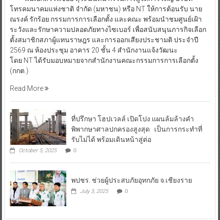
โทรคมนาคมแห่งชาติ จำกัด (มหาชน) หรือ NT ให้การต้อนรับ นาย
ณรงค์ รักร้อย กรรมการการเลือกตั้ง และคณะ พร้อมนำชมศูนย์เฝ้า
ระวังและรักษาความปลอดภัยทางไซเบอร์ เพื่อสนับสนุนภารกิจเลือก
ตั้งสมาชิกสภาผู้แทนราษฎร และการออกเสียงประชามติ ประจำปี
2569 ณ ห้องประชุม อาคาร 20 ชั้น 4 สำนักงานแจ้งวัฒนะ
โดย NT ได้รับมอบหมายจากสำนักงานคณะกรรมการการเลือกตั้ง
(กกต.)
Read More
ที่ปรึกษา โฮปเวลล์ เปิดโปง แผนล้มล้างคำ
พิพากษาศาลปกครองสูงสุด เป็นการกระทำที่
รับไม่ได้ พร้อมเดินหน้าสู่ต่อ
October 5, 2025
0
พปชร. ช่วยผู้ประสบภัยอุทกภัย จ.เชียงราย
July 3, 2025
0