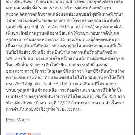
ช่วงเดียวกันของปีก่อน ผลจากความสำเร็จของกลยุทธ์เชิงรุก เสริม
ความคล่องตัว ทั้ง ‘ระยะเร่งด่วน’ บริหารต้นทุนด้วยพลังงาน
สะอาด จัดหาวัตถุดิบจากแหล่งนอกช่องแคบฮอร์มุซทันท่วงที รักษา
วินัยการเงินเข้มข้น ‘ระยะกลาง’ ปรับโครงสร้างธุรกิจ เน้นสินค้า
มูลค่าเพิ่มสูง (High Value-Added Products: HVA) หนุนหุ่นยนต์-AI
เพิ่มประสิทธิภาพฐานผลิตอาเซียน ทำให้ผลประกอบการดีขึ้นทุก
ธุรกิจ เคาะปันผลระหว่างกาล 3.5 บาท/หุ้น ดูแลผู้ถือทุกคนหุ้นต่อ
เนื่อง ประเมินครึ่งปีหลัง 2569 เศรษฐกิจโลกยังท้าทายสูง แต่มั่นใจ
รับมือได้อย่างเข้มแข็ง ส่วนปีหน้าโครงการเพิ่มวัตถุดิบก๊าซอีเท
นที่ LSP เวียดนามจะแล้วเสร็จ พร้อมเดินหน้าร่วมมือพันธมิตรธุรกิจ
ใหม่ เชื่อมั่นสร้างการเติบโตยั่งยืน นายธรรมศักดิ์ เศรษฐ
อุดม กรรมการผู้จัดการใหญ่ เอสซีจี กล่าวว่า “เอสซีจี เดินหน้าสร้าง
ความแข็งแกร่ง คล่องตัว และแข่งขันได้ในโลกผันผวน ทำให้ครึ่งปี
แรก 2569 Adjusted Cash EBITDA (กระแสเงินสดที่ไม่รวมการ
ปรับปรุงมูลค่าสินค้าคงเหลือ การด้อยค่า และรายการที่ไม่เกิดขึ้น
เป็นประจำของธุรกิจที่เป็นรายการที่ไม่ใช่เงินสด) เพิ่มขึ้น 35% จาก
ช่วงเดียวกันของปีก่อน อยู่ที่ 42,913 ล้านบาท จากความสำเร็จของ
การดำเนินกลยุทธ์เชิงรุกทั้ง ‘ระยะเร่งด่วน’
Read More