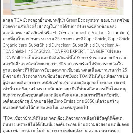
ล่าสุด TOA ยังคงตอกย้ำบทบาทผู้นำ Green Ecosystem ของประเทศไทย
ด้วยความสำเร็จครั้งสำคัญในการได้รับการรับรองฉลากข้อมูลสิ่ง
แวดล้อมของผลิตภัณฑ์ หรือ EPD (Environmental Product Declaration)
มากที่สุดในอุตสาหกรรม รวม 33 รายการ อาทิ SuperShield, SuperShield
Organic care, SuperShield Duraclean, SuperShield Duraclean A+,
TOA Shield-1, 4SEASONS, TOA PRO EXPERT, TOA GLIPTON และ
TOA WallTex เป็นต้น และมีผลิตภัณฑ์ที่ได้รับการรับรองฉลากเขียวจาก
สถาบันสิ่งแวดล้อมไทยมากกว่า 80 รายการ พร้อมได้รับการยกย่องใน
ฐานะองค์กรที่ได้รับการรับรองฉลากเขียวอย่างต่อเนื่องยาวนานกว่า 25
ปี ความสำเร็จดังกล่าวสะท้อนวิสัยทัศน์ของ TOA ที่ไม่ได้มุ่งเพียงการเป็น
ผู้นำตลาดสีทาอาคาร เคมีภัณฑ์ก่อสร้าง และวัสดุก่อสร้างของประเทศ
เท่านั้น แต่ยังมุ่งสร้างระบบนิเวศทางธุรกิจที่ขับเคลื่อนการเติบโตควบคู่
กับความรับผิดชอบต่อสิ่งแวดล้อม สังคม และคุณภาพชีวิต พร้อมขับ
เคลื่อนองค์กรสู่เป้าหมาย Net Zero Emissions 2050 เพื่อร่วมสร้าง
อนาคตที่ยั่งยืนให้กับประเทศไทยและคนรุ่นต่อไป
“TOA เชื่อว่าบ้านที่ดีในอนาคต ต้องเกิดจากการเลือกใช้วัสดุที่ดีตั้งแต่
ต้นทาง เพราะสีไม่ได้เป็นเพียงองค์ประกอบด้านความสวยงาม แต่มีผลต่อ
คุณภาพอากาศภายในบ้าน การประหยัดพลังงาน ความทนทานของ