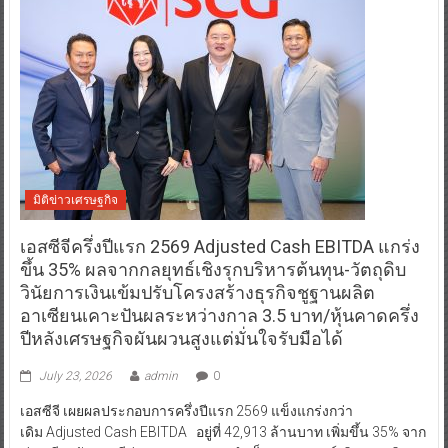
มิติข่าวเศรษฐกิจ
เอสซีจีครึ่งปีแรก 2569 Adjusted Cash EBITDA แกร่ง
ขึ้น 35% ผลจากกลยุทธ์เชิงรุกบริหารต้นทุน-วัตถุดิบ
วินัยการเงินเข้มปรับโครงสร้างธุรกิจชูฐานผลิต
อาเซียนเคาะปันผลระหว่างกาล 3.5 บาท/หุ้นคาดครึ่ง
ปีหลังเศรษฐกิจผันผวนสูงแต่มั่นใจรับมือได้
July 23, 2026
admin
0
เอสซีจี เผยผลประกอบการครึ่งปีแรก 2569 แข็งแกร่งกว่า
เดิม Adjusted Cash EBITDA อยู่ที่ 42,913 ล้านบาท เพิ่มขึ้น 35% จาก