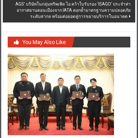
AGS’ บริษัทในกลุ่มทริพเพิล ไอ คว้าใบรับรอง ‘ISAGO’ ประจำท่า
อากาศยานดอนเมืองจาก IATA ตอกย้ำมาตรฐานความปลอดภัย
ระดับสากล พร้อมต่อยอดสู่การขยายบริการในอนาคต
You May Also Like