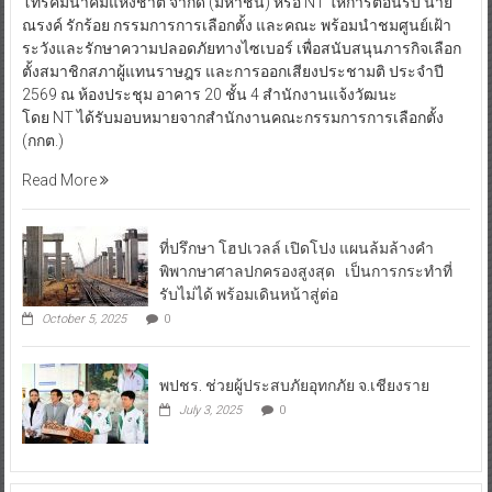
โทรคมนาคมแห่งชาติ จำกัด (มหาชน) หรือ NT ให้การต้อนรับ นาย
ณรงค์ รักร้อย กรรมการการเลือกตั้ง และคณะ พร้อมนำชมศูนย์เฝ้า
ระวังและรักษาความปลอดภัยทางไซเบอร์ เพื่อสนับสนุนภารกิจเลือก
ตั้งสมาชิกสภาผู้แทนราษฎร และการออกเสียงประชามติ ประจำปี
2569 ณ ห้องประชุม อาคาร 20 ชั้น 4 สำนักงานแจ้งวัฒนะ
โดย NT ได้รับมอบหมายจากสำนักงานคณะกรรมการการเลือกตั้ง
(กกต.)
Read More
ที่ปรึกษา โฮปเวลล์ เปิดโปง แผนล้มล้างคำ
พิพากษาศาลปกครองสูงสุด เป็นการกระทำที่
รับไม่ได้ พร้อมเดินหน้าสู่ต่อ
October 5, 2025
0
พปชร. ช่วยผู้ประสบภัยอุทกภัย จ.เชียงราย
July 3, 2025
0