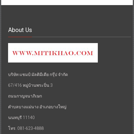
About Us
บริษัท แชมป์ มัลติมีเดีย กรุ๊ป จำกัด
67/416 หมู่บ้านพระปิ่น 3
ถนนกาญจนาภิเษก
ตำบลบางแม่นาง อำเภอบางใหญ่
นนทบุรี 11140
โทร. 081-623-4888