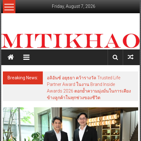
Skip
Friday, August 7, 2026
to
content
mitikhao.com
สะท้อน
ลึก
ทุก
เหลี่ยม
มุม
เศรษฐกิจ-
Breaking News:
อลิอันซ์ อยุธยา คว้ารางวัล Trusted Life
การเมือง-
Partner Award ในงาน Brand Inside
สังคม
Awards 2026 ตอกย้ำความมุ่งมั่นในการเคียง
ข้างลูกค้าในทุกช่วงของชีวิต