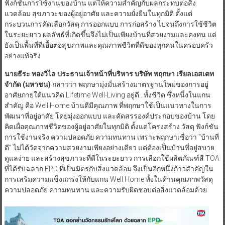
ฟังก์ชันการใช้งานของบ้าน แต่ให้ความสำคัญกับผลกระทบต่อสิ่ง
แวดล้อม สุขภาวะของผู้อยู่อาศัย และความยั่งยืนในทุกมิติ ตั้งแต่
กระบวนการคัดเลือกวัสดุ การออกแบบ การก่อสร้าง ไปจนถึงการใช้ชีวิต
ในระยะยาว ผลลัพธ์ที่เกิดขึ้นจึงไม่เป็นเพียงบ้านที่สวยงามและคงทน แต่
ยังเป็นพื้นที่ที่เอื้อต่อสุขภาพและคุณภาพชีวิตที่ดีของทุกคนในครอบครัว
อย่างแท้จริง
นายธีระ ทองวิไล ประธานเจ้าหน้าที่บริหาร
บริษัท พฤกษา เรียลเอสเตท
จำกัด (มหาชน)
กล่าวว่า พฤกษามุ่งมั่นสร้างมาตรฐานใหม่ของการอยู่
อาศัยภายใต้แนวคิด Lifetime Well-Living อยู่ดี…ทั้งชีวิต ซึ่งหนึ่งในแกน
สำคัญ คือ Well Home บ้านดีมีคุณภาพ ที่พฤกษาใช้เป็นแนวทางในการ
พัฒนาที่อยู่อาศัย โดยมุ่งออกแบบ และคัดสรรองค์ประกอบของบ้าน โดย
คิดเผื่อคุณภาพชีวิตของผู้อยู่อาศัยในทุกมิติ ตั้งแต่โครงสร้าง วัสดุ ฟังก์ชัน
การใช้งานจริง ความปลอดภัย ความทนทาน เพราะพฤกษาเชื่อว่า “บ้านที่
ดี” ไม่ได้วัดจากความสวยงามเพียงอย่างเดียว แต่ต้องเป็นบ้านที่อยู่สบาย
ดูแลง่าย และสร้างสุขภาวะที่ดีในระยะยาว การเลือกใช้ผลิตภัณฑ์สี TOA
ที่ได้รับฉลาก EPD ที่เป็นมิตรกับสิ่งแวดล้อม จึงเป็นอีกหนึ่งก้าวสำคัญใน
การเสริมความแข็งแกร่งให้กับแกน Well Home ทั้งในด้านคุณภาพวัสดุ
ความปลอดภัย ความทนทาน และความรับผิดชอบต่อสิ่งแวดล้อมด้วย