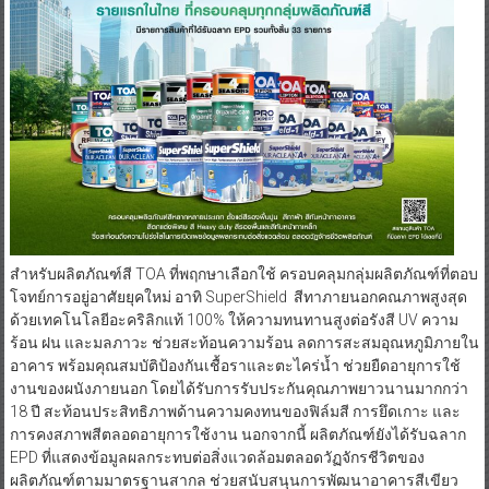
สำหรับผลิตภัณฑ์สี TOA ที่พฤกษาเลือกใช้ ครอบคลุมกลุ่มผลิตภัณฑ์ที่ตอบ
โจทย์การอยู่อาศัยยุคใหม่ อาทิ SuperShield สีทาภายนอกคณภาพสูงสุด
ด้วยเทคโนโลยีอะคริลิกแท้ 100% ให้ความทนทานสูงต่อรังสี UV ความ
ร้อน ฝน และมลภาวะ ช่วยสะท้อนความร้อน ลดการสะสมอุณหภูมิภายใน
อาคาร พร้อมคุณสมบัติป้องกันเชื้อราและตะไคร่น้ำ ช่วยยืดอายุการใช้
งานของผนังภายนอก โดยได้รับการรับประกันคุณภาพยาวนานมากกว่า
18 ปี สะท้อนประสิทธิภาพด้านความคงทนของฟิล์มสี การยึดเกาะ และ
การคงสภาพสีตลอดอายุการใช้งาน นอกจากนี้ ผลิตภัณฑ์ยังได้รับฉลาก
EPD ที่แสดงข้อมูลผลกระทบต่อสิ่งแวดล้อมตลอดวัฏจักรชีวิตของ
ผลิตภัณฑ์ตามมาตรฐานสากล ช่วยสนับสนุนการพัฒนาอาคารสีเขียว