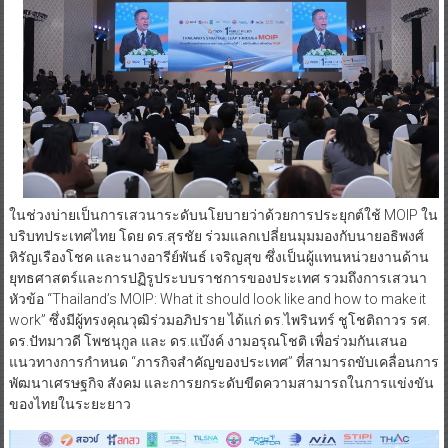
ในช่วงบ่ายเป็นการเสวนาระดับนโยบายว่าด้วยการประยุกต์ใช้ MOIP ใน
บริบทประเทศไทย โดย ดร.สุรชัย ร่วมแลกเปลี่ยนมุมมองกับนายอธิพงศ์
หิรัญเรืองโชค และนางอารีย์พันธ์ เจริญสุข ซึ่งเป็นผู้แทนหน่วยงานด้าน
ยุทธศาสตร์และการปฏิรูประบบราชการของประเทศ รวมถึงการเสวนา
หัวข้อ “Thailand’s MOIP: What it should look like and how to make it
work” ซึ่งมีผู้ทรงคุณวุฒิร่วมอภิปราย ได้แก่ ดร.ไพรินทร์ ชูโชติถาวร รศ.
ดร.ปัทมาวดี โพชนุกูล และ ดร.แบ๊งค์ งามอรุณโชติ เพื่อร่วมกันเสนอ
แนวทางการกำหนด “ภารกิจสำคัญของประเทศ” ที่สามารถขับเคลื่อนการ
พัฒนาเศรษฐกิจ สังคม และการยกระดับขีดความสามารถในการแข่งขัน
ของไทยในระยะยาว