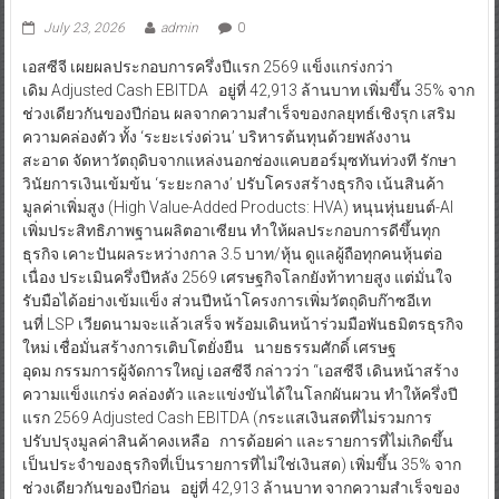
July 23, 2026
admin
0
เอสซีจี เผยผลประกอบการครึ่งปีแรก 2569 แข็งแกร่งกว่า
เดิม Adjusted Cash EBITDA อยู่ที่ 42,913 ล้านบาท เพิ่มขึ้น 35% จาก
ช่วงเดียวกันของปีก่อน ผลจากความสำเร็จของกลยุทธ์เชิงรุก เสริม
ความคล่องตัว ทั้ง ‘ระยะเร่งด่วน’ บริหารต้นทุนด้วยพลังงาน
สะอาด จัดหาวัตถุดิบจากแหล่งนอกช่องแคบฮอร์มุซทันท่วงที รักษา
วินัยการเงินเข้มข้น ‘ระยะกลาง’ ปรับโครงสร้างธุรกิจ เน้นสินค้า
มูลค่าเพิ่มสูง (High Value-Added Products: HVA) หนุนหุ่นยนต์-AI
เพิ่มประสิทธิภาพฐานผลิตอาเซียน ทำให้ผลประกอบการดีขึ้นทุก
ธุรกิจ เคาะปันผลระหว่างกาล 3.5 บาท/หุ้น ดูแลผู้ถือทุกคนหุ้นต่อ
เนื่อง ประเมินครึ่งปีหลัง 2569 เศรษฐกิจโลกยังท้าทายสูง แต่มั่นใจ
รับมือได้อย่างเข้มแข็ง ส่วนปีหน้าโครงการเพิ่มวัตถุดิบก๊าซอีเท
นที่ LSP เวียดนามจะแล้วเสร็จ พร้อมเดินหน้าร่วมมือพันธมิตรธุรกิจ
ใหม่ เชื่อมั่นสร้างการเติบโตยั่งยืน นายธรรมศักดิ์ เศรษฐ
อุดม กรรมการผู้จัดการใหญ่ เอสซีจี กล่าวว่า “เอสซีจี เดินหน้าสร้าง
ความแข็งแกร่ง คล่องตัว และแข่งขันได้ในโลกผันผวน ทำให้ครึ่งปี
แรก 2569 Adjusted Cash EBITDA (กระแสเงินสดที่ไม่รวมการ
ปรับปรุงมูลค่าสินค้าคงเหลือ การด้อยค่า และรายการที่ไม่เกิดขึ้น
เป็นประจำของธุรกิจที่เป็นรายการที่ไม่ใช่เงินสด) เพิ่มขึ้น 35% จาก
ช่วงเดียวกันของปีก่อน อยู่ที่ 42,913 ล้านบาท จากความสำเร็จของ