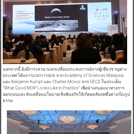
นอกจากนี้ ยังมีการเสวนาแลกเปลี่ยนประสบการณ์จากผู้เชี่ยวชาญต่าง
ประเทศ ได้แก่ Hazami Habib จาก Academy of Sciences Malaysia
และ Benjamin Kumpf และ Charles McIvor จาก OECD ในประเด็น
“What Good MOIP Looks Like in Practice” เพื่อนำเสนอแนวทางการ
ออกแบบและขับเคลื่อนนโยบายเชิงพันธกิจให้เกิดผลสัมฤทธิ์อย่างเป็นรูป
ธรรม