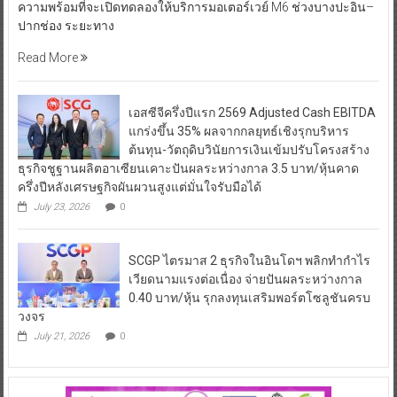
ความพร้อมที่จะเปิดทดลองให้บริการมอเตอร์เวย์ M6 ช่วงบางปะอิน–
ปากช่อง ระยะทาง
Read More
เอสซีจีครึ่งปีแรก 2569 Adjusted Cash EBITDA
แกร่งขึ้น 35% ผลจากกลยุทธ์เชิงรุกบริหาร
ต้นทุน-วัตถุดิบวินัยการเงินเข้มปรับโครงสร้าง
ธุรกิจชูฐานผลิตอาเซียนเคาะปันผลระหว่างกาล 3.5 บาท/หุ้นคาด
ครึ่งปีหลังเศรษฐกิจผันผวนสูงแต่มั่นใจรับมือได้
July 23, 2026
0
SCGP ไตรมาส 2 ธุรกิจในอินโดฯ พลิกทำกำไร
เวียดนามแรงต่อเนื่อง จ่ายปันผลระหว่างกาล
0.40 บาท/หุ้น รุกลงทุนเสริมพอร์ตโซลูชันครบ
วงจร
July 21, 2026
0