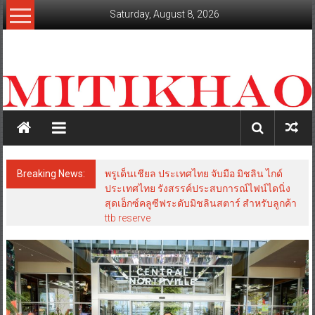
Skip
Saturday, August 8, 2026
to
content
mitikhao.com
สะท้อน
ลึก
ทุก
เหลี่ยม
มุม
เศรษฐกิจ-
Breaking News:
พรูเด็นเชียล ประเทศไทย จับมือ มิชลิน ไกด์
การเมือง-
ประเทศไทย รังสรรค์ประสบการณ์ไฟน์ไดนิ่ง
สังคม
สุดเอ็กซ์คลูซีฟระดับมิชลินสตาร์ สำหรับลูกค้า
ttb reserve