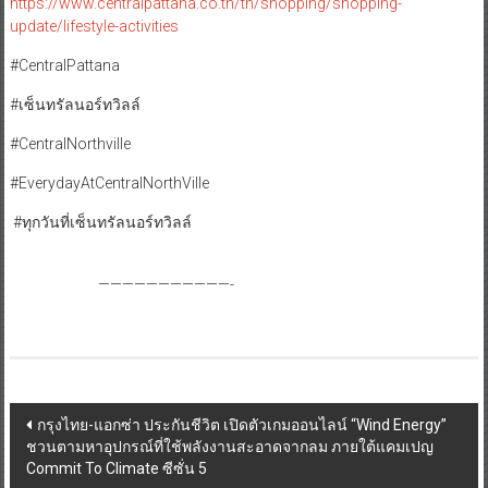
https://www.centralpattana.co.th/th/shopping/shopping-
update/lifestyle-activities
#CentralPattana
#เซ็นทรัลนอร์ทวิลล์
#CentralNorthville
#EverydayAtCentralNorthVille
#ทุกวันที่เซ็นทรัลนอร์ทวิลล์
———————————-
Post
กรุงไทย-แอกซ่า ประกันชีวิต เปิดตัวเกมออนไลน์ “Wind Energy”
ชวนตามหาอุปกรณ์ที่ใช้พลังงานสะอาดจากลม ภายใต้แคมเปญ
navigation
Commit To Climate ซีซั่น 5