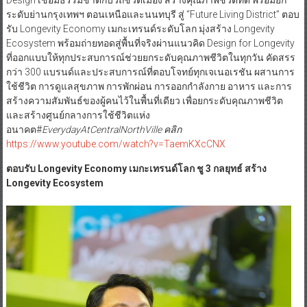
ระดับย่านกรุงเทพฯ ตอนเหนือและนนทบุรี สู่ “Future Living District” ตอบ
รับ Longevity Economy เมกะเทรนด์ระดับโลก มุ่งสร้าง Longevity
Ecosystem พร้อมถ่ายทอดสู่พื้นที่จริงผ่านแนวคิด Design for Longevity
ที่ออกแบบให้ทุกประสบการณ์ช่วยยกระดับคุณภาพชีวิตในทุกวัน คัดสรร
กว่า 300 แบรนด์และประสบการณ์ที่ตอบโจทย์ทุกเจเนอเรชัน ผสานการ
ใช้ชีวิต การดูแลสุขภาพ การพักผ่อน การออกกำลังกาย อาหาร และการ
สร้างความสัมพันธ์ของผู้คนไว้ในพื้นที่เดียว เพื่อยกระดับคุณภาพชีวิต
และสร้างศูนย์กลางการใช้ชีวิตแห่ง
อนาคต#
EverydayAtCentralNorthVille คลิก
https://www.youtube.com/watch?v=TaemKXcCNX
ตอบรับ
Longevity Economy เมกะเทรนด์โลก ชู 3 กลยุทธ์ สร้าง
Longevity Ecosystem