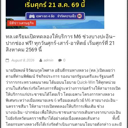
มิติข่าวเศรษฐกิจ
ทล.เตรียมเปิดทดลองให้บริการ M6 ช่วงบางปะอิน–
ปากช่อง ฟรี! ทุกวันศุกร์-เสาร์-อาทิตย์ เริ่มศุกร์ที่ 21
สิงหาคม 2569 นี้
August 8, 2026
admin
0
นายปิยพงษ์ จิวัฒนกุลไพศาล อธิบดีกรมทางหลวง (ทล.)เปิดเผยว่า
ตามที่ท่านพิพัฒน์ รัชกิจประการ รองนายกรัฐมนตรีและรัฐมนตรี
ว่าการกระทรวงคมนาคม ได้มอบนโยบาย Quick-Win ให้ทุกหน่วย
งานในสังกัดเร่งรัดโครงการที่อยู่ระหว่างการก่อสร้างให้สามารถเปิด
ให้บริการแก่ประชาชนได้โดยเร็ว โดยเฉพาะโครงการทางหลวง
พิเศษระหว่างเมืองหมายเลข 6 หรือมอเตอร์เวย์ M6 สายบางปะอิน–
นครราชสีมา ให้สามารถเปิดทดลองให้บริการเพิ่มเติม ช่วง
บางปะอิน–ปากช่อง เพื่อให้ประชาชนสามารถเดินทางจากบางปะอิน
ไปยังจังหวัดนครราชสีมาได้อย่างต่อเนื่องตลอดเส้นทาง ทั้งนี้
โดยกรมทางหลวงจึงได้เร่งรัดดำเนินงานตามนโยบายดังกล่าว และมี