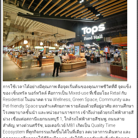
การใช้เวลาได้อย่างมีคุณภาพ คือจุดเริ่มต้นของคุณภาพชีวิตที่ดี จุดแข็ง
ของ เซ็นทรัล นอร์ทวิลล์ คือการเป็น Mixed-use ที่เชื่อมโยง Retail กับ
Residential ในอนาคต รวม Wellness, Green Space, Community และ
Pet-friendly Space บนทำเลศักยภาพ รายล้อมด้วยที่อยู่อาศัย สถานศึกษา
โรงพยาบาลชั้นนำ และหน่วยงานราชการ เข้าถึงง่ายด้วยรถไฟฟ้าสายสี
ม่วง เชื่อมต่อสถานีแยกนนทบุรี 1, ใกล้รถไฟฟ้าสายสีชมพู, ถนนสาย
สำคัญ, ทางด่วนศรีรัช, มอเตอร์เวย์ M81 เกิดเป็น Quality Time
Ecosystem ที่ทุกกิจกรรมเกิดขึ้นได้ในที่เดียว ลดเวลาการเดินทาง และ