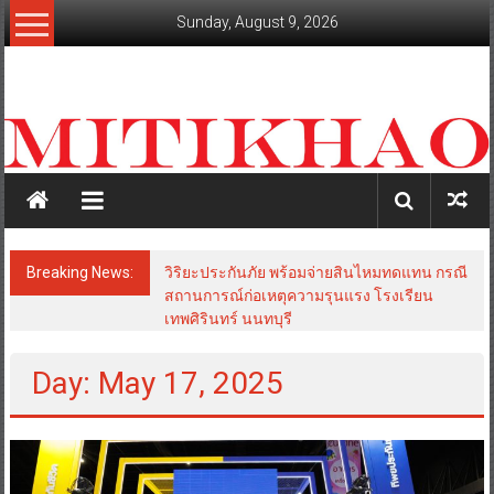
Skip
Sunday, August 9, 2026
to
content
mitikhao.com
สะท้อน
ลึก
ทุก
เหลี่ยม
มุม
เศรษฐกิจ-
Breaking News:
วิริยะประกันภัย พร้อมจ่ายสินไหมทดแทน กรณี
การเมือง-
สถานการณ์ก่อเหตุความรุนแรง โรงเรียน
สังคม
เทพศิรินทร์ นนทบุรี
Day: May 17, 2025