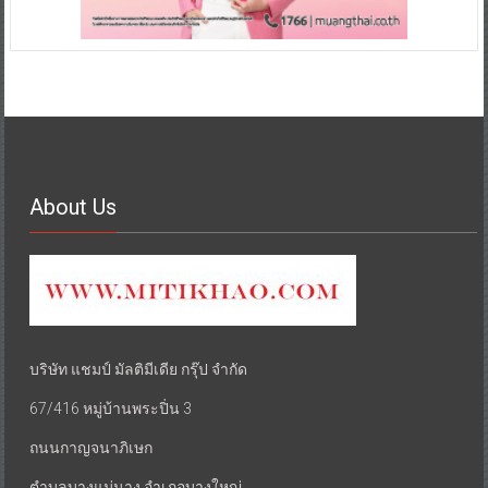
About Us
บริษัท แชมป์ มัลติมีเดีย กรุ๊ป จำกัด
67/416 หมู่บ้านพระปิ่น 3
ถนนกาญจนาภิเษก
ตำบลบางแม่นาง อำเภอบางใหญ่