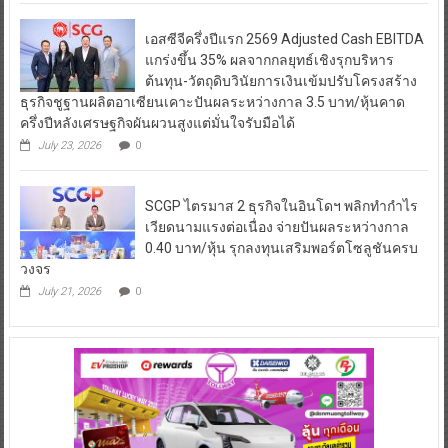
เอสซีจีครึ่งปีแรก 2569 Adjusted Cash EBITDA
แกร่งขึ้น 35% ผลจากกลยุทธ์เชิงรุกบริหาร
ต้นทุน-วัตถุดิบวินัยการเงินเข้มปรับโครงสร้าง
ธุรกิจชูฐานผลิตอาเซียนเคาะปันผลระหว่างกาล 3.5 บาท/หุ้นคาด
ครึ่งปีหลังเศรษฐกิจผันผวนสูงแต่มั่นใจรับมือได้
July 23, 2026
0
SCGP ไตรมาส 2 ธุรกิจในอินโดฯ พลิกทำกำไร
เวียดนามแรงต่อเนื่อง จ่ายปันผลระหว่างกาล
0.40 บาท/หุ้น รุกลงทุนเสริมพอร์ตโซลูชันครบ
วงจร
July 21, 2026
0