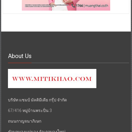
About Us
บริษัท แชมป์ มัลติมีเดีย กรุ๊ป จำกัด
67/416 หมู่บ้านพระปิ่น 3
ถนนกาญจนาภิเษก