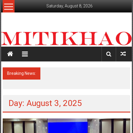
Skip
Saturday, August 8, 2026
to
content
mitikhao.com
สะท้อน
ลึก
ทุก
เหลี่ยม
มุม
เศรษฐกิจ-
Breaking News:
พรูเด็นเชียล ประเทศไทย จับมือ มิชลิน ไกด์
การเมือง-
ประเทศไทย รังสรรค์ประสบการณ์ไฟน์ไดนิ่ง
สังคม
สุดเอ็กซ์คลูซีฟระดับมิชลินสตาร์ สำหรับลูกค้า
ttb reserve
Day: August 3, 2025