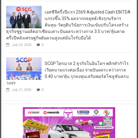
เอสซีจีครึ่งปีแรก 2569 Adjusted Cash EBITDA
แกร่งขึ้น 35% ผลจากกลยุทธ์เชิงรุกบริหาร
ต้นทุน-วัตถุดิบวินัยการเงินเข้มปรับโครงสร้าง
ธุรกิจชูฐานผลิตอาเซียนเคาะปันผลระหว่างกาล 3.5 บาท/หุ้นคาด
ครึ่งปีหลังเศรษฐกิจผันผวนสูงแต่มั่นใจรับมือได้
July 23, 2026
0
SCGP ไตรมาส 2 ธุรกิจในอินโดฯ พลิกทำกำไร
เวียดนามแรงต่อเนื่อง จ่ายปันผลระหว่างกาล
0.40 บาท/หุ้น รุกลงทุนเสริมพอร์ตโซลูชันครบ
วงจร
July 21, 2026
0