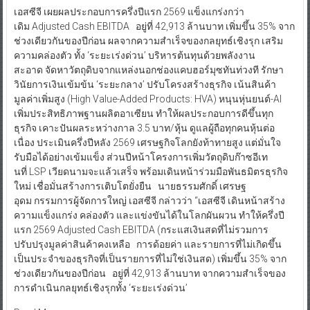
เอสซีจี เผยผลประกอบการครึ่งปีแรก 2569 แข็งแกร่งกว่า
เดิม Adjusted Cash EBITDA อยู่ที่ 42,913 ล้านบาท เพิ่มขึ้น 35% จาก
ช่วงเดียวกันของปีก่อน ผลจากความสำเร็จของกลยุทธ์เชิงรุก เสริม
ความคล่องตัว ทั้ง ‘ระยะเร่งด่วน’ บริหารต้นทุนด้วยพลังงาน
สะอาด จัดหาวัตถุดิบจากแหล่งนอกช่องแคบฮอร์มุซทันท่วงที รักษา
วินัยการเงินเข้มข้น ‘ระยะกลาง’ ปรับโครงสร้างธุรกิจ เน้นสินค้า
มูลค่าเพิ่มสูง (High Value-Added Products: HVA) หนุนหุ่นยนต์-AI
เพิ่มประสิทธิภาพฐานผลิตอาเซียน ทำให้ผลประกอบการดีขึ้นทุก
ธุรกิจ เคาะปันผลระหว่างกาล 3.5 บาท/หุ้น ดูแลผู้ถือทุกคนหุ้นต่อ
เนื่อง ประเมินครึ่งปีหลัง 2569 เศรษฐกิจโลกยังท้าทายสูง แต่มั่นใจ
รับมือได้อย่างเข้มแข็ง ส่วนปีหน้าโครงการเพิ่มวัตถุดิบก๊าซอีเท
นที่ LSP เวียดนามจะแล้วเสร็จ พร้อมเดินหน้าร่วมมือพันธมิตรธุรกิจ
ใหม่ เชื่อมั่นสร้างการเติบโตยั่งยืน นายธรรมศักดิ์ เศรษฐ
อุดม กรรมการผู้จัดการใหญ่ เอสซีจี กล่าวว่า “เอสซีจี เดินหน้าสร้าง
ความแข็งแกร่ง คล่องตัว และแข่งขันได้ในโลกผันผวน ทำให้ครึ่งปี
แรก 2569 Adjusted Cash EBITDA (กระแสเงินสดที่ไม่รวมการ
ปรับปรุงมูลค่าสินค้าคงเหลือ การด้อยค่า และรายการที่ไม่เกิดขึ้น
เป็นประจำของธุรกิจที่เป็นรายการที่ไม่ใช่เงินสด) เพิ่มขึ้น 35% จาก
ช่วงเดียวกันของปีก่อน อยู่ที่ 42,913 ล้านบาท จากความสำเร็จของ
การดำเนินกลยุทธ์เชิงรุกทั้ง ‘ระยะเร่งด่วน’