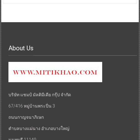
About Us
บริษัท แชมป์ มัลติมีเดีย กรุ๊ป จำกัด
67/416 หมู่บ้านพระปิ่น 3
ถนนกาญจนาภิเษก
ตำบลบางแม่นาง อำเภอบางใหญ่
นนทบุรี 11140