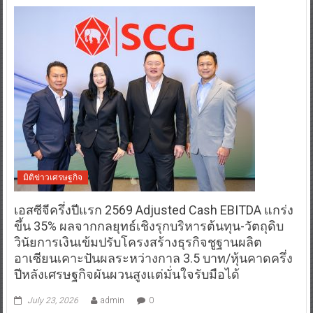
มิติข่าวเศรษฐกิจ
เอสซีจีครึ่งปีแรก 2569 Adjusted Cash EBITDA แกร่ง
ขึ้น 35% ผลจากกลยุทธ์เชิงรุกบริหารต้นทุน-วัตถุดิบ
วินัยการเงินเข้มปรับโครงสร้างธุรกิจชูฐานผลิต
อาเซียนเคาะปันผลระหว่างกาล 3.5 บาท/หุ้นคาดครึ่ง
ปีหลังเศรษฐกิจผันผวนสูงแต่มั่นใจรับมือได้
July 23, 2026
admin
0