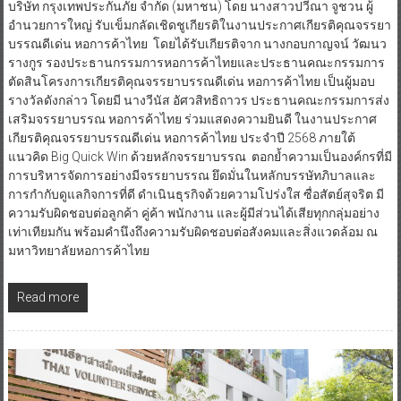
บริษัท กรุงเทพประกันภัย จำกัด (มหาชน) โดย นางสาวปวีณา จูชวน ผู้
อำนวยการใหญ่ รับเข็มกลัดเชิดชูเกียรติในงานประกาศเกียรติคุณจรรยา
บรรณดีเด่น หอการค้าไทย โดยได้รับเกียรติจาก นางกอบกาญจน์ วัฒนว
รางกูร รองประธานกรรมการหอการค้าไทยและประธานคณะกรรมการ
ตัดสินโครงการเกียรติคุณจรรยาบรรณดีเด่น หอการค้าไทย เป็นผู้มอบ
รางวัลดังกล่าว โดยมี นางวีนัส อัศวสิทธิถาวร ประธานคณะกรรมการส่ง
เสริมจรรยาบรรณ หอการค้าไทย ร่วมแสดงความยินดี ในงานประกาศ
เกียรติคุณจรรยาบรรณดีเด่น หอการค้าไทย ประจำปี 2568 ภายใต้
แนวคิด Big Quick Win ด้วยหลักจรรยาบรรณ ตอกย้ำความเป็นองค์กรที่มี
การบริหารจัดการอย่างมีจรรยาบรรณ ยึดมั่นในหลักบรรษัทภิบาลและ
การกำกับดูแลกิจการที่ดี ดำเนินธุรกิจด้วยความโปร่งใส ซื่อสัตย์สุจริต มี
ความรับผิดชอบต่อลูกค้า คู่ค้า พนักงาน และผู้มีส่วนได้เสียทุกกลุ่มอย่าง
เท่าเทียมกัน พร้อมคำนึงถึงความรับผิดชอบต่อสังคมและสิ่งแวดล้อม ณ
มหาวิทยาลัยหอการค้าไทย
Read more