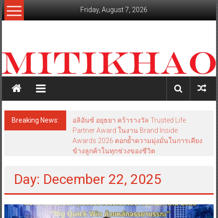
Skip
Friday, August 7, 2026
to
content
mitikhao.com
สะท้อน
ลึก
ทุก
เหลี่ยม
มุม
เศรษฐกิจ-
Breaking News:
อลิอันซ์ อยุธยา คว้ารางวัล Trusted Life
การเมือง-
Partner Award ในงาน Brand Inside
สังคม
Awards 2026 ตอกย้ำความมุ่งมั่นในการเคียง
ข้างลูกค้าในทุกช่วงของชีวิต
Day: December 22, 2025