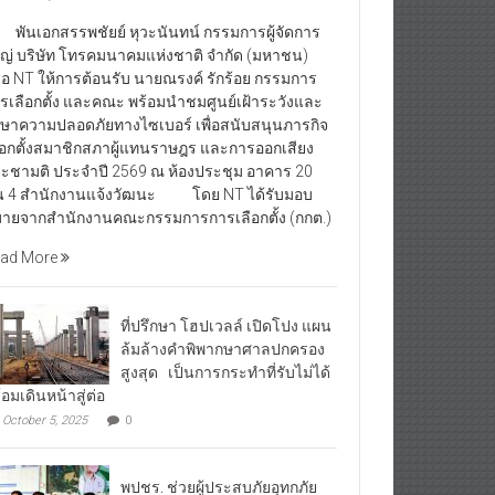
นเอกสรรพชัยย์ หุวะนันทน์ กรรมการผู้จัดการ
ญ่ บริษัท โทรคมนาคมแห่งชาติ จำกัด (มหาชน)
ือ NT ให้การต้อนรับ นายณรงค์ รักร้อย กรรมการ
รเลือกตั้ง และคณะ พร้อมนำชมศูนย์เฝ้าระวังและ
กษาความปลอดภัยทางไซเบอร์ เพื่อสนับสนุนภารกิจ
ือกตั้งสมาชิกสภาผู้แทนราษฎร และการออกเสียง
ะชามติ ประจำปี 2569 ณ ห้องประชุม อาคาร 20
้น 4 สำนักงานแจ้งวัฒนะ โดย NT ได้รับมอบ
ายจากสำนักงานคณะกรรมการการเลือกตั้ง (กกต.)
ad More
ที่ปรึกษา โฮปเวลล์ เปิดโปง แผน
ล้มล้างคำพิพากษาศาลปกครอง
สูงสุด เป็นการกระทำที่รับไม่ได้
้อมเดินหน้าสู่ต่อ
October 5, 2025
0
พปชร. ช่วยผู้ประสบภัยอุทกภัย