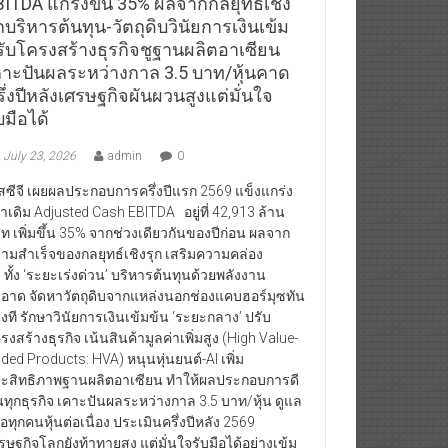
BITDA แกร่งขึ้น 35% ผลจากกลยุทธ์เชิง
กบริหารต้นทุน-วัตถุดิบวินัยการเงินเข้ม
รับโครงสร้างธุรกิจชูฐานผลิตอาเซียน
คาะปันผลระหว่างกาล 3.5 บาท/หุ้นคาด
ึ่งปีหลังเศรษฐกิจผันผวนสูงแต่มั่นใจ
บมือได้
July 23, 2026
admin
0
สซีจี เผยผลประกอบการครึ่งปีแรก 2569 แข็งแกร่ง
่าเดิม Adjusted Cash EBITDA อยู่ที่ 42,913 ล้าน
ท เพิ่มขึ้น 35% จากช่วงเดียวกันของปีก่อน ผลจาก
ามสำเร็จของกลยุทธ์เชิงรุก เสริมความคล่อง
ว ทั้ง ‘ระยะเร่งด่วน’ บริหารต้นทุนด้วยพลังงาน
อาด จัดหาวัตถุดิบจากแหล่งนอกช่องแคบฮอร์มุซทัน
วงที รักษาวินัยการเงินเข้มข้น ‘ระยะกลาง’ ปรับ
รงสร้างธุรกิจ เน้นสินค้ามูลค่าเพิ่มสูง (High Value-
ded Products: HVA) หนุนหุ่นยนต์-AI เพิ่ม
ะสิทธิภาพฐานผลิตอาเซียน ทำให้ผลประกอบการดี
้นทุกธุรกิจ เคาะปันผลระหว่างกาล 3.5 บาท/หุ้น ดูแล
้ถือทุกคนหุ้นต่อเนื่อง ประเมินครึ่งปีหลัง 2569
รษฐกิจโลกยังท้าทายสูง แต่มั่นใจรับมือได้อย่างเข้ม