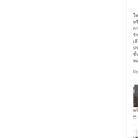
พั
ให
หร
กา
รั
เล
ปร
ชั
หม
Re
พร