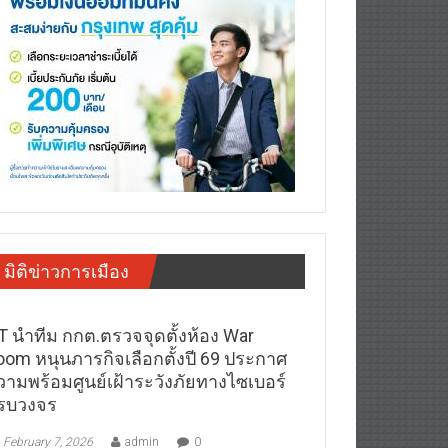
มิติข่าวการเมือง
T นำทีม กกต.ตรวจจุดตั้งห้อง War
oom หนุนภารกิจเลือกตั้งปี 69 ประกาศ
วามพร้อมศูนย์เฝ้าระวังภัยทางไซเบอร์
รบวงจร
February 7, 2026
admin
0