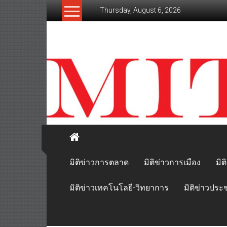
Skip
Thursday, August 6, 2026
to
content
mitikhao.com
สะท้อน
ลึก
ทุก
เหลี่ยม
มุม
เศรษฐกิจ-
การเมือง-
สังคม
มิติข่าวการตลาด
มิติข่าวการเมือง
มิต
มิติข่าวเทคโนโลยี-วิทยาการ
มิติข่าวประ