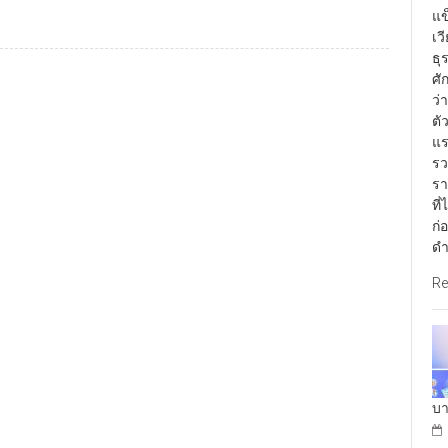
แข
เว
ธุ
ศั
ว่
ตั
แร
รว
รา
ที
ก่
ดำ
Re
บา