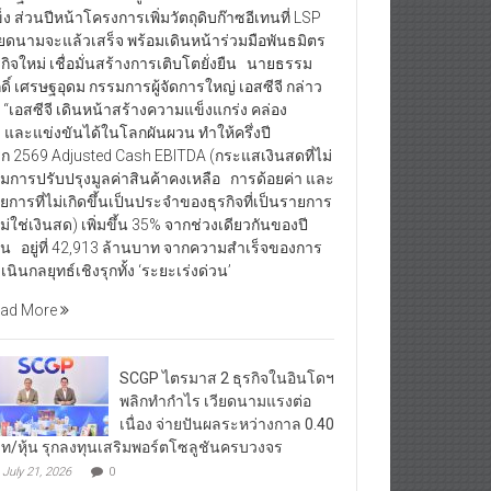
็ง ส่วนปีหน้าโครงการเพิ่มวัตถุดิบก๊าซอีเทนที่ LSP
ียดนามจะแล้วเสร็จ พร้อมเดินหน้าร่วมมือพันธมิตร
รกิจใหม่ เชื่อมั่นสร้างการเติบโตยั่งยืน นายธรรม
กดิ์ เศรษฐอุดม กรรมการผู้จัดการใหญ่ เอสซีจี กล่าว
า “เอสซีจี เดินหน้าสร้างความแข็งแกร่ง คล่อง
ว และแข่งขันได้ในโลกผันผวน ทำให้ครึ่งปี
ก 2569 Adjusted Cash EBITDA (กระแสเงินสดที่ไม่
มการปรับปรุงมูลค่าสินค้าคงเหลือ การด้อยค่า และ
ยการที่ไม่เกิดขึ้นเป็นประจำของธุรกิจที่เป็นรายการ
่ไม่ใช่เงินสด) เพิ่มขึ้น 35% จากช่วงเดียวกันของปี
อน อยู่ที่ 42,913 ล้านบาท จากความสำเร็จของการ
เนินกลยุทธ์เชิงรุกทั้ง ‘ระยะเร่งด่วน’
ad More
SCGP ไตรมาส 2 ธุรกิจในอินโดฯ
พลิกทำกำไร เวียดนามแรงต่อ
เนื่อง จ่ายปันผลระหว่างกาล 0.40
ท/หุ้น รุกลงทุนเสริมพอร์ตโซลูชันครบวงจร
July 21, 2026
0