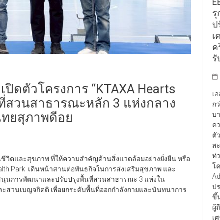
E
รุ
ป
เ
คร
รั
 เปิดตัวโครงการ “KTAXA Hearts
เอ
นที่สวนสาธารณะหลัก 3 แห่งกลาง
กว
ไทยสุภาพดีอย
บา
คว
ตั
สะ
ท่
ีวิตและสุขภาพ ที่ให้ความสำคัญด้านสิ่งแวดล้อมอย่างยั่งยืน หรือ
โค
alth Park เดินหน้าสานต่อพันธกิจในการส่งเสริมสุขภาพ และ
Ad
ับสนุนการพัฒนาและปรับปรุงพื้นที่สวนสาธารณะ 3 แห่งใน
ปร
ละสวนเบญจกิตติ เพื่อยกระดับพื้นที่ออกกำลังกายและนันทนาการ
ขึ
ผู
เศ