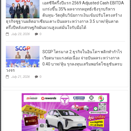
เอสซีจีครึ่งปีแรก 2569 Adjusted Cash EBITDA
แกร่งขึ้น 35% ผลจากกลยุทธ์เชิงรุกบริหาร
ต้นทุน-วัตถุดิบวินัยการเงินเข้มปรับโครงสร้าง
ธุรกิจชูฐานผลิตอาเซียนเคาะปันผลระหว่างกาล 3.5 บาท/หุ้นคาด
ครึ่งปีหลังเศรษฐกิจผันผวนสูงแต่มั่นใจรับมือได้
July 23, 2026
0
SCGP ไตรมาส 2 ธุรกิจในอินโดฯ พลิกทำกำไร
เวียดนามแรงต่อเนื่อง จ่ายปันผลระหว่างกาล
0.40 บาท/หุ้น รุกลงทุนเสริมพอร์ตโซลูชันครบ
วงจร
July 21, 2026
0