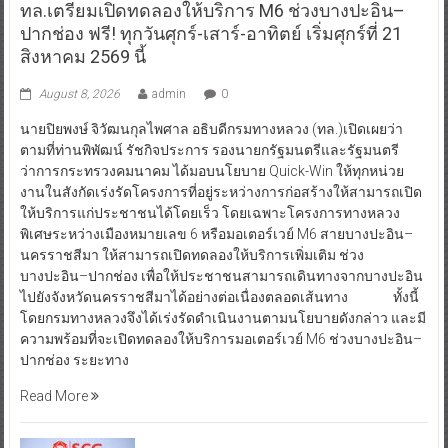
ทล.เตรียมเปิดทดลองให้บริการ M6 ช่วงบางปะอิน–
ปากช่อง ฟรี! ทุกวันศุกร์-เสาร์-อาทิตย์ เริ่มศุกร์ที่ 21
สิงหาคม 2569 นี้
August 8, 2026
admin
0
นายปิยพงษ์ จิวัฒนกุลไพศาล อธิบดีกรมทางหลวง (ทล.)เปิดเผยว่า
ตามที่ท่านพิพัฒน์ รัชกิจประการ รองนายกรัฐมนตรีและรัฐมนตรี
ว่าการกระทรวงคมนาคม ได้มอบนโยบาย Quick-Win ให้ทุกหน่วย
งานในสังกัดเร่งรัดโครงการที่อยู่ระหว่างการก่อสร้างให้สามารถเปิด
ให้บริการแก่ประชาชนได้โดยเร็ว โดยเฉพาะโครงการทางหลวง
พิเศษระหว่างเมืองหมายเลข 6 หรือมอเตอร์เวย์ M6 สายบางปะอิน–
นครราชสีมา ให้สามารถเปิดทดลองให้บริการเพิ่มเติม ช่วง
บางปะอิน–ปากช่อง เพื่อให้ประชาชนสามารถเดินทางจากบางปะอิน
ไปยังจังหวัดนครราชสีมาได้อย่างต่อเนื่องตลอดเส้นทาง ทั้งนี้
โดยกรมทางหลวงจึงได้เร่งรัดดำเนินงานตามนโยบายดังกล่าว และมี
ความพร้อมที่จะเปิดทดลองให้บริการมอเตอร์เวย์ M6 ช่วงบางปะอิน–
ปากช่อง ระยะทาง
Read More