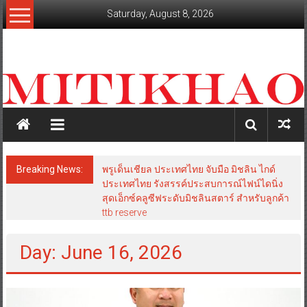
Skip
Saturday, August 8, 2026
to
content
mitikhao.com
สะท้อน
ลึก
ทุก
เหลี่ยม
มุม
เศรษฐกิจ-
Breaking News:
พรูเด็นเชียล ประเทศไทย จับมือ มิชลิน ไกด์
การเมือง-
ประเทศไทย รังสรรค์ประสบการณ์ไฟน์ไดนิ่ง
สังคม
สุดเอ็กซ์คลูซีฟระดับมิชลินสตาร์ สำหรับลูกค้า
ttb reserve
Day: June 16, 2026