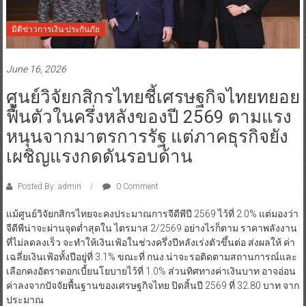
มิติข่าวการเงิน-ประกันภัย
June 16, 2026
ศูนย์วิจัยกสิกรไทยชี้เศรษฐกิจไทยทยอย
ฟื้นตัวในครึ่งหลังของปี 2569 ตามแรง
หนุนจากมาตรการรัฐ แต่ภาคธุรกิจยัง
เผชิญแรงกดดันรอบด้าน
Posted By: admin
0 Comment
แม้ศูนย์วิจัยกสิกรไทยจะคงประมาณการจีดีพีปี 2569 ไว้ที่ 2.0% แต่มองว่า
จีดีพีน่าจะผ่านจุดต่ำสุดใน ไตรมาส 2/2569 อย่างไรก็ตาม ราคาพลังงาน
ที่ไม่ลดลงเร็ว จะทำให้เงินเฟ้อในช่วงครึ่งปีหลังเร่งตัวขึ้นต่อ ส่งผลให้ ค่า
เฉลี่ยเงินเฟ้อทั้งปีอยู่ที่ 3.1% ขณะที่ กนง.น่าจะรอติดตามสถานการณ์และ
เลือกคงอัตราดอกเบี้ยนโยบายไว้ที่ 1.0% ส่วนทิศทางค่าเงินบาท อาจอ่อน
ค่าลงจากปัจจัยพื้นฐานของเศรษฐกิจไทย ปิดสิ้นปี 2569 ที่ 32.80 บาท จาก
ประมาณ