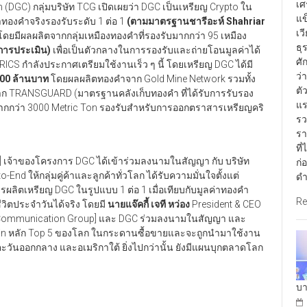
เศ
n (DGC) กลุ่มบริษัท TCG เปิดเผยว่า DGC เป็นเหรียญ Crypto ใน
แข
าทองคำจริงรองรับระดับ 1 ต่อ 1
(ตามมาตรฐานชารีอะห์ Shahriar
เว
ดยมีผลผลิตจากกลุ่มเหมืองทองคำที่รองรับมากกว่า 95 เหมือง
ธุ
การประเมิน)
เพื่อเป็นตัวกลางในการรองรับและถ่ายโอนมูลค่าได้
ศั
 BRICS กำลังประกาศเตรียมใช้งานเร็ว ๆ นี้ โดยเหรียญ DGC ได้มี
ว่
000 ล้านบาท
โดยผลผลิตทองคำจาก Gold Mine Network รวมทั้ง
ตั
จาก TRANSGUARD (มาตรฐานคลังเก็บทองคำ ที่ได้รับการรับรอง
แร
ากกว่า 3000 Metric Ton รองรับสำหรับการออกตราสารเหรียญคริ
รว
รา
ที
] เจ้าของโครงการ DGC ได้เข้าร่วมลงนามในสัญญา กับ บริษัท
ก่
nd ให้กลุ่มคู่ค้าและลูกค้าทั่วโลก ได้รับความมั่นใจตั้งแต่
ดำ
ิตเหรียญ DGC ในรูปแบบ 1 ต่อ 1 เมื่อเทียบกับมูลค่าทองคำ
Re
ีวิตประจำวันได้จริง โดยมี
นายแจ๊คกี้ เจที หว่อง
President & CEO
al Communication Group] และ DGC ร่วมลงนามในสัญญา และ
Coin หลัก Top 5 ของโลก ในกระดานซื้อขายและจะถูกนำมาใช้งาน
ะวันออกกลาง และอเมริกาใต้ ยิ่งไปกว่านั้น ยังมีแผนบุกตลาดโลก
บา