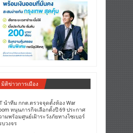
มิติข่าวการเมือง
T นำทีม กกต.ตรวจจุดตั้งห้อง War
oom หนุนภารกิจเลือกตั้งปี 69 ประกาศ
วามพร้อมศูนย์เฝ้าระวังภัยทางไซเบอร์
รบวงจร