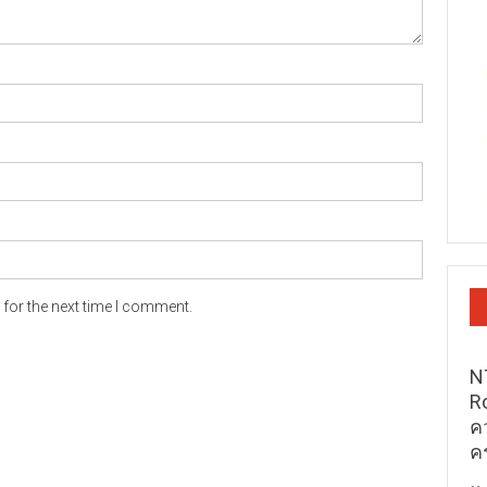
for the next time I comment.
N
R
ค
ค