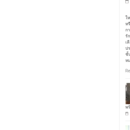
พั
ให
หร
กา
รั
เล
ปร
ชั
หม
Re
พร