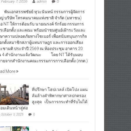
February 7, 2026
admin
0
นเอกสรรพชัยย์ หุวะนันทน์ กรรมการผู้จัดการ
ญ่ บริษัท โทรคมนาคมแห่งชาติ จำกัด (มหาชน)
ือ NT ให้การต้อนรับ นายณรงค์ รักร้อย กรรมการ
รเลือกตั้ง และคณะ พร้อมนำชมศูนย์เฝ้าระวังและ
กษาความปลอดภัยทางไซเบอร์ เพื่อสนับสนุนภารกิจ
ือกตั้งสมาชิกสภาผู้แทนราษฎร และการออกเสียง
ะชามติ ประจำปี 2569 ณ ห้องประชุม อาคาร 20
้น 4 สำนักงานแจ้งวัฒนะ โดย NT ได้รับมอบ
ายจากสำนักงานคณะกรรมการการเลือกตั้ง (กกต.)
ad More
ที่ปรึกษา โฮปเวลล์ เปิดโปง แผน
ล้มล้างคำพิพากษาศาลปกครอง
สูงสุด เป็นการกระทำที่รับไม่ได้
้อมเดินหน้าสู่ต่อ
October 5, 2025
0