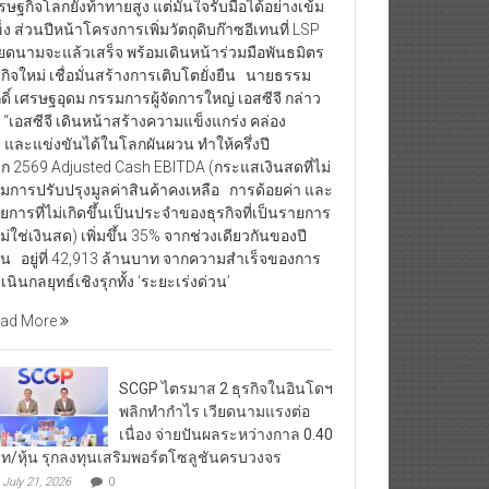
รษฐกิจโลกยังท้าทายสูง แต่มั่นใจรับมือได้อย่างเข้ม
็ง ส่วนปีหน้าโครงการเพิ่มวัตถุดิบก๊าซอีเทนที่ LSP
ียดนามจะแล้วเสร็จ พร้อมเดินหน้าร่วมมือพันธมิตร
รกิจใหม่ เชื่อมั่นสร้างการเติบโตยั่งยืน นายธรรม
กดิ์ เศรษฐอุดม กรรมการผู้จัดการใหญ่ เอสซีจี กล่าว
า “เอสซีจี เดินหน้าสร้างความแข็งแกร่ง คล่อง
ว และแข่งขันได้ในโลกผันผวน ทำให้ครึ่งปี
ก 2569 Adjusted Cash EBITDA (กระแสเงินสดที่ไม่
มการปรับปรุงมูลค่าสินค้าคงเหลือ การด้อยค่า และ
ยการที่ไม่เกิดขึ้นเป็นประจำของธุรกิจที่เป็นรายการ
่ไม่ใช่เงินสด) เพิ่มขึ้น 35% จากช่วงเดียวกันของปี
อน อยู่ที่ 42,913 ล้านบาท จากความสำเร็จของการ
เนินกลยุทธ์เชิงรุกทั้ง ‘ระยะเร่งด่วน’
ad More
SCGP ไตรมาส 2 ธุรกิจในอินโดฯ
พลิกทำกำไร เวียดนามแรงต่อ
เนื่อง จ่ายปันผลระหว่างกาล 0.40
ท/หุ้น รุกลงทุนเสริมพอร์ตโซลูชันครบวงจร
July 21, 2026
0