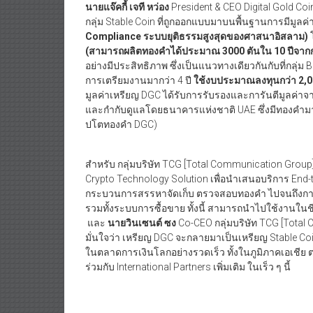
นายแจ๊คกี้ เจที หว่อง
President & CEO Digital Gold Coi
กลุ่ม Stable Coin ที่ถูกออกแบบมาบนพื้นฐานการมีมูลค่
Compliance ระบบยุติธรรมสูงสุดของศาสนาอิสลาม)
โ
(สามารถผลิตทองคำได้ประมาณ
3000 ตันใน 10 ปีจาก
อย่างมีประสิทธิภาพ ซึ่งเป็นแนวทางเดียวกันกับที่กลุ่ม
การเตรียมงานมากว่า 4 ปี
ใช้งบประมาณลงทุนกว่า
2,
มูลค่าเหรียญ DGC ได้รับการรับรองและการันตีมูลค่า
และกำกับดูแลโดยธนาคารแห่งชาติ UAE ซึ่งมีทองคำม
ปโตทองคำ DGC)
สำหรับ กลุ่มบริษัท TCG [Total Communication Group
Crypto Technology Solution เพื่อนำเสนอบริการ End-to-E
กระบวนการสรรหาจัดเก็บ ตรวจสอบทองคำ ไปจนถึงการผล
รวมทั้งระบบการซื้อขาย ทั้งนี้ สามารถนำไปใช้งานในช
และ
นายวินเซนต์
ซง
Co-CEO กลุ่มบริษัท TCG [Tot
มั่นใจว่า เหรียญ DGC จะกลายมาเป็นเหรียญ Stable 
ในตลาดการเงินโลกอย่างรวดเร็ว ทั้งในภูมิภาคเอเชีย ต
ร่วมกับ International Partners เพิ่มเติม ในเร็ว ๆ นี้