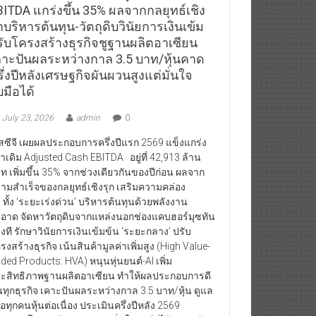
BITDA แกร่งขึ้น 35% ผลจากกลยุทธ์เชิง
กบริหารต้นทุน-วัตถุดิบวินัยการเงินเข้ม
รับโครงสร้างธุรกิจชูฐานผลิตอาเซียน
คาะปันผลระหว่างกาล 3.5 บาท/หุ้นคาด
ึ่งปีหลังเศรษฐกิจผันผวนสูงแต่มั่นใจ
บมือได้
July 23, 2026
admin
0
สซีจี เผยผลประกอบการครึ่งปีแรก 2569 แข็งแกร่ง
่าเดิม Adjusted Cash EBITDA อยู่ที่ 42,913 ล้าน
ท เพิ่มขึ้น 35% จากช่วงเดียวกันของปีก่อน ผลจาก
ามสำเร็จของกลยุทธ์เชิงรุก เสริมความคล่อง
ว ทั้ง ‘ระยะเร่งด่วน’ บริหารต้นทุนด้วยพลังงาน
อาด จัดหาวัตถุดิบจากแหล่งนอกช่องแคบฮอร์มุซทัน
วงที รักษาวินัยการเงินเข้มข้น ‘ระยะกลาง’ ปรับ
รงสร้างธุรกิจ เน้นสินค้ามูลค่าเพิ่มสูง (High Value-
ded Products: HVA) หนุนหุ่นยนต์-AI เพิ่ม
ะสิทธิภาพฐานผลิตอาเซียน ทำให้ผลประกอบการดี
้นทุกธุรกิจ เคาะปันผลระหว่างกาล 3.5 บาท/หุ้น ดูแล
้ถือทุกคนหุ้นต่อเนื่อง ประเมินครึ่งปีหลัง 2569