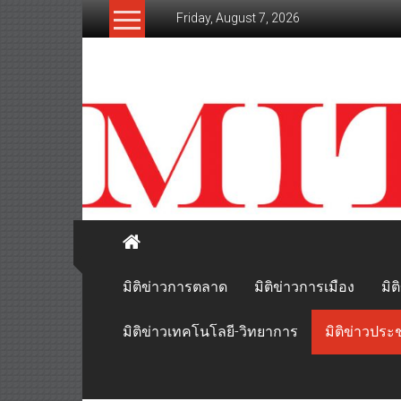
Skip
Friday, August 7, 2026
to
content
mitikhao.com
สะท้อน
ลึก
ทุก
เหลี่ยม
มุม
เศรษฐกิจ-
การเมือง-
สังคม
มิติข่าวการตลาด
มิติข่าวการเมือง
มิต
มิติข่าวเทคโนโลยี-วิทยาการ
มิติข่าวประ