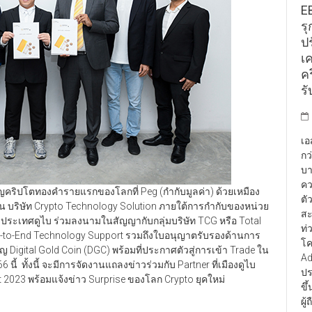
E
รุ
ป
เ
คร
รั
เอ
กว
บา
คว
ียญคริปโตทองคำรายแรกของโลกที่ Peg (กำกับมูลค่า) ด้วยเหมือง
ตั
ทน บริษัท Crypto Technology Solution ภายใต้การกำกับของหน่วย
สะ
ประเทศดูไบ ร่วมลงนามในสัญญากับกลุ่มบริษัท TCG หรือ Total
ท่
to-End Technology Support รวมถึงใบอนุญาตรับรองด้านการ
โค
ยญ Digital Gold Coin (DGC) พร้อมที่ประกาศตัวสู่การเข้า Trade ใน
Ad
นี้ ทั้งนี้ จะมีการจัดงานแถลงข่าวร่วมกับ Partner ที่เมืองดูไบ
ปร
 2023 พร้อมแจ้งข่าว Surprise ของโลก Crypto ยุคใหม่
ขึ
ผู