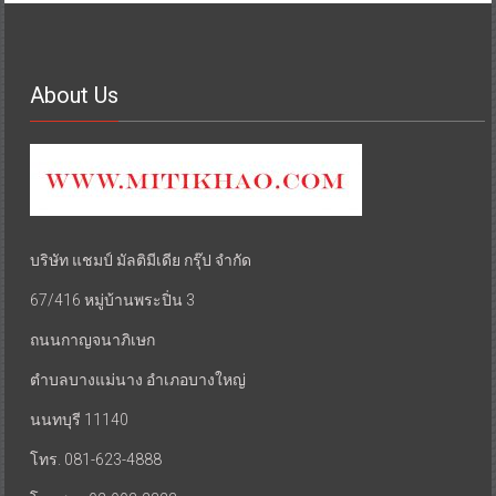
About Us
บริษัท แชมป์ มัลติมีเดีย กรุ๊ป จำกัด
67/416 หมู่บ้านพระปิ่น 3
ถนนกาญจนาภิเษก
ตำบลบางแม่นาง อำเภอบางใหญ่
นนทบุรี 11140
โทร. 081-623-4888