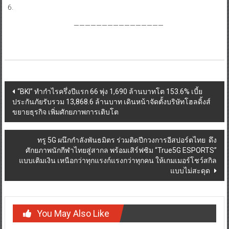
————————————————
Post
“BKI” ทำกำไรครึ่งปีแรก 66 พุ่ง 1,690 ล้านบาทโต 153.6% เบี้ย
ประกันภัยรับรวม 13,868.6 ล้านบาท เดินหน้าจัดตั้งบริษัทโฮลดิ้งส์
navigation
ขยายธุรกิจ เพิ่มศักยภาพการเติบโต
ทรู 5G ผนึกกำลังพันธมิตร ร่วมติดปีกวงการอีสปอร์ตไทย ดึง
ศักยภาพนักกีฬาไทยสู่สากล พร้อมเสิร์ฟซิม “True5G ESPORTS”
แบบเติมเงิน เหนือกว่าทุกแรงก์แรงกว่าทุกคน ให้เกมเมอร์โชว์สกิล
แบบไม่สะดุด
You May Also Like