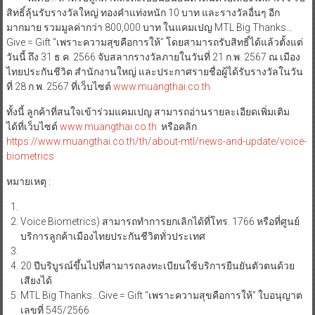
สิทธิ์ลุ้นรับรางวัลใหญ่ ทองคำแท่งหนัก 10 บาท และรางวัลอื่นๆ อีก
มากมาย รวมมูลค่ากว่า 800,000 บาท ในแคมเปญ MTL Big Thanks…
Give = Gift “เพราะความสุขคือการให้” โดยสามารถรับสิทธิ์ได้แล้วตั้งแต่
วันนี้ ถึง 31 ธ.ค. 2566 จับสลากรางวัลภายในวันที่ 21 ก.พ. 2567 ณ เมือง
ไทยประกันชีวิต สำนักงานใหญ่ และประกาศรายชื่อผู้ได้รับรางวัลในวัน
ที่ 28 ก.พ. 2567 ที่เว็บไซต์
www.muangthai.co.th
ทั้งนี้ ลูกค้าที่สนใจเข้าร่วมแคมเปญ สามารถอ่านรายละเอียดเพิ่มเติม
ได้ที่เว็บไซต์
www.muangthai.co.th
หรือคลิก
https://www.muangthai.co.th/th/about-mtl/news-and-update/voice-
biometrics
หมายเหตุ :
Voice Biometrics) สามารถทำการยกเลิกได้ที่โทร. 1766 หรือที่ศูนย์
บริการลูกค้าเมืองไทยประกันชีวิตทั่วประเทศ
20 ปีบริบูรณ์ขึ้นไปที่สามารถลงทะเบียนใช้บริการยืนยันตัวตนด้วย
เสียงได้
MTL Big Thanks…Give = Gift “เพราะความสุขคือการให้” ใบอนุญาต
เลขที่ 545/2566