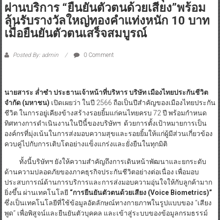
ผ่านบริการ “ยืนยันตัวตนด้วยเสียง”พร้อม
ลุ้นรับรางวัลใหญ่ทองคำแท่งหนัก 10 บาท
เมื่อยืนยันตัวตนเสร็จสมบูรณ์
Posted By: admin
0 Comment
นายสาระ ล่ำซำ ประธานเจ้าหน้าที่บริหาร บริษัท เมืองไทยประกันชีวิต
จำกัด
(มหาชน)
เปิดเผยว่า ในปี 2566 ถือเป็นปีสำคัญของเมืองไทยประกัน
ชีวิต ในการอยู่เคียงข้างสร้างรอยยิ้มแก่คนไทยครบ 72 ปี พร้อมกำหนด
ทิศทางการดำเนินงานในปีนี้ของบริษัทฯ ด้วยการตั้งเป้าหมายการเป็น
องค์กรที่มุ่งเน้นในการส่งมอบความสุขและรอยยิ้มให้แก่ผู้มีส่วนเกี่ยวข้อง
ควบคู่ไปกับการเติบโตอย่างแข็งแกร่งและยั่งยืนในทุกมิติ
ทั้งนี้บริษัทฯ ยังให้ความสำคัญถึงการเดินหน้าพัฒนาและยกระดับ
ด้านความปลอดภัยของภาคธุรกิจประกันชีวิตอย่างต่อเนื่อง เพื่อมอบ
ประสบการณ์ด้านการบริการและการส่งมอบความอุ่นใจให้กับลูกค้ามาก
ยิ่งขึ้น ผ่านเทคโนโลยี
“การยืนยันตัวตนด้วยเสียง (
Voice Biometrics)”
ซึ่งเป็นเทคโนโลยีที่ใช้ข้อมูลอัตลักษณ์ทางกายภาพในรูปแบบของ “เสียง
พูด” เพื่อพิสูจน์และยืนยันตัวบุคคล และเข้าสู่ระบบของข้อมูลกรมธรรม์