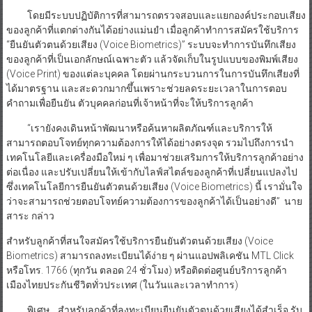
โดยมีระบบปฏิบัติการที่สามารถตรวจสอบและแยกองค์ประกอบเสียง
ของลูกค้าที่แตกต่างกันได้อย่างแม่นยำ เมื่อลูกค้าทำการสมัครใช้บริการ
“ยืนยันตัวตนด้วยเสียง (Voice Biometrics)” ระบบจะทำการบันทึกเสียง
ของลูกค้าที่เป็นเอกลักษณ์เฉพาะตัว แล้วจัดเก็บในรูปแบบของพิมพ์เสียง
(Voice Print) ของแต่ละบุคคล โดยผ่านกระบวนการในการบันทึกเสียงที่
ได้มาตรฐาน และสะดวกมากขึ้นเพราะช่วยลดระยะเวลาในการตอบ
คำถามเพื่อยืนยัน ตัวบุคคลก่อนที่เจ้าหน้าที่จะให้บริการลูกค้า
“เรายังคงเดินหน้าพัฒนาหรือค้นหาผลิตภัณฑ์และบริการให้
สามารถตอบโจทย์ทุกความต้องการให้ได้อย่างตรงจุด รวมไปถึงการนำ
เทคโนโลยีและเครื่องมือใหม่ ๆ เพื่อมาช่วยเสริมการให้บริการลูกค้าอย่าง
ต่อเนื่อง และปรับเปลี่ยนให้เข้ากับไลฟ์สไตล์ของลูกค้าที่เปลี่ยนแปลงไป
ซึ่งเทคโนโลยีการยืนยันตัวตนด้วยเสียง (Voice Biometrics) นี้ เรามั่นใจ
ว่าจะสามารถช่วยตอบโจทย์ความต้องการของลูกค้าได้เป็นอย่างดี” นาย
สาระ กล่าว
สำหรับลูกค้าที่สนใจสมัครใช้บริการยืนยันตัวตนด้วยเสียง (Voice
Biometrics) สามารถลงทะเบียนได้ง่าย ๆ ผ่านแอปพลิเคชัน MTL Click
หรือโทร. 1766 (ทุกวัน ตลอด 24 ชั่วโมง) หรือติดต่อศูนย์บริการลูกค้า
เมืองไทยประกันชีวิตทั่วประเทศ (ในวันและเวลาทำการ)
พิเศษ… สำหรับลูกค้าที่ลงทะเบียนยืนยันตัวตนด้วยเสียงได้สำเร็จ รับ