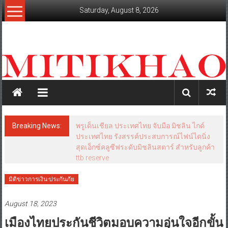
Skip
Saturday, August 8, 2026
to
content
mitikhao.com
สะท้อน
ลึก
ทุก
เหลี่ยม
มุม
เศรษฐกิจ-
Breaking News:
พรูเด็นเชียล ประเทศไทย จับมือ มิชลิน ไกด์
การเมือง-
ประเทศไทย รังสรรค์ประสบการณ์ไฟน์ไดนิ่ง
สังคม
สุดเอ็กซ์คลูซีฟระดับมิชลินสตาร์ สำหรับลูกค้า
ttb reserve
มิติข่าวการเงิน-ประกันภัย
August 18, 2023
เมืองไทยประกันชีวิตมอบความอุ่นใจอีกขั้น