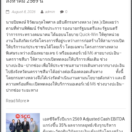
สิงหาคม 2569 นี้
August 8, 2026
admin
0
นายปิยพงษ์ จิวัฒนกุลไพศาล อธิบดีกรมทางหลวง (ทล.)เปิดเผยว่า
ตามที่ท่านพิพัฒน์ รัชกิจประการ รองนายกรัฐมนตรีและรัฐมนตรี
ว่าการกระทรวงคมนาคม ได้มอบนโยบาย Quick-Win ให้ทุกหน่วย
งานในสังกัดเร่งรัดโครงการที่อยู่ระหว่างการก่อสร้างให้สามารถเปิด
ให้บริการแก่ประชาชนได้โดยเร็ว โดยเฉพาะโครงการทางหลวง
พิเศษระหว่างเมืองหมายเลข 6 หรือมอเตอร์เวย์ M6 สายบางปะอิน–
นครราชสีมา ให้สามารถเปิดทดลองให้บริการเพิ่มเติม ช่วง
บางปะอิน–ปากช่อง เพื่อให้ประชาชนสามารถเดินทางจากบางปะอิน
ไปยังจังหวัดนครราชสีมาได้อย่างต่อเนื่องตลอดเส้นทาง ทั้งนี้
โดยกรมทางหลวงจึงได้เร่งรัดดำเนินงานตามนโยบายดังกล่าว และมี
ความพร้อมที่จะเปิดทดลองให้บริการมอเตอร์เวย์ M6 ช่วงบางปะอิน–
ปากช่อง ระยะทาง
Read More
เอสซีจีครึ่งปีแรก 2569 Adjusted Cash EBITDA
แกร่งขึ้น 35% ผลจากกลยุทธ์เชิงรุกบริหาร
ต้นทุน-วัตถุดิบวินัยการเงินเข้มปรับโครงสร้าง