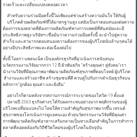
รวดเร็วและเปลี่ยนแปลงตลอดเวลา
สำหรับความร่วมมือครั้งนี้ไม่เพียงแต่ช่วนสร้างความมั่นใจ ให้กับผู้
บริโภคด้วยผลิตภัณฑ์ที่ได้มาตรฐานสูง แต่ยังเป็นกาตอบสนองต่อความ
ต้องการของตลาดที่ต้องการผลิตภัณฑ์ทางการแพทย์ที่ทันสมัยและมี
ประสิทธิภาพสูง บริษัทฯ เชื่อมั่นว่าความร่วมมือครั้งนี้ จะนำไปสู่ความ
สำเร็จ และสามารถตอบสนองความต้องการของผู้บริโภคนับล้านๆคนได้
อย่างมีประสิทธิภาพและต่อเนื่องต่อไป
ทั้งนี้ ไอยรา แพลนเน็ต เป็นองค์กรธุรกิจที่มุ่วเน้นการสนับสนุน
นวัตกรรมงานวิจัยมากกว่า 12 ปี ด้วพันธกิจ “สร้างคุณค่า สู่สังคม”เรา
นำงานวิจัยที่มีคุณภาพมาพัฒนาผลิตภัณฑ์สุขภาพที่ตอบโจทย์ ผู้บริโภค
ส้างานและสร้างอาชีพ สร้างชุมชนที่ดี ควบคู่ไปกับการดำเนิยธุรกิจบน
หลักการ”ถูกต้อง คุณค่า และยั่งยืน”
อย่างไรก็ตามหลังจากสถานการณ์การระบาดของโควิด-19 ตั้งแต่
ปลายปี 2563 ธุรกิจต่างๆ ได้รับผลกระทบอย่างมาก พฤติกรรมของผู้
บริโภคเปลี่ยนแปลงไป โดยให้ความสำคัญกับสุขภาพมากขึ้น เทรนด์
สุขภาพของโลกเน้นการดูแลตนเอง ด้วยนวัตกรรมงานวิจัยที่มีคุณค่า
การพัฒนาผลิตภัณฑ์อาหารเสริมกลายเป็นทางเลือกสำคัญในการทำการ
ตลาดที่ลอดคล้องกับวิถีชีวิตใหม่ของผู้บริโภคในปัจจุบัน