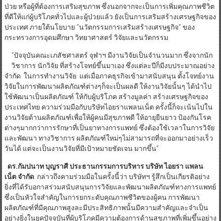
ป่วย หรือผู้ที่ต้องการเสริมสุขภาพ ซึ่งนอกจากจะเป็นการเพิ่มคุณภาพชีวิต
ที่ดีให้แก่ผู้บริโภคทั่วไปและผู้ป่วยแล้ว ยังเป็นการเสริมสร้างเศรษฐกิจของ
ประเทศ ภายใต้นโยบาย “นวัตกรรมการเสริมสร้างเศรษฐกิจ” ของ
กระทรวงการอุดมศึกษา วิทยาศาสตร์ วิจัยและนวัตกรรม
“ปัจจุบันคณะเภสัชศาสตร์ จุฬาฯ มีงานวิจัยเป็นจำนวนมาก ซึ่งจากนัก
วิชาการ นักวิจัย ที่สร้างโจทย์ขึ้นมาเอง ซึ่งแต่ละปีก็มีงบประมาณอย่าง
จำกัด ในการทำงานวิจัย แต่เมื่อภาคธุรกิจเข้ามาสนับสนุน ตั้งโจทย์งาน
วิจัยในการพัฒนาผลิตภัณฑ์ต่างๆก็จะเป็นผลดี ให้งานวิจัยนั้นๆ ได้นำไป
ใช้พัฒนาเป็นผลิตภัณฑ์ ให้กับผู้บริโภค สร้างมูลค่า สร้างเศรษฐกิจของ
ประเทศไทย ความร่วมมือกับบริษัทไอยราแพลนเน็ต ครั้งนี้ก็จะเน้นไปใน
งานวิจัยด้านผลิตภัณฑ์เพื่อให้ผู้คนมีสุขภาพดี ให้อายุยืนยาว ป้องกันโรค
ต่างๆมากกว่าการรักษาที่เป็นยาทางการแพทย์ ซึ่งต้องใช้เวลาในการวิจัย
และพัฒนา ทางวิชาการ ผลิตภัณฑ์ใหม่ๆไม่สามารถที่จะออกมาอย่างเร็ว
วันได้ แต่จะเป็นงานวิจัยที่มีเป้าหมายชัดเจน มากขึ้น”
ดร.กัมปนาท บุญราศี ประธานกรรมการบริหาร บริษัท ไอยรา แพลน
เน็ต จำกัด
กล่าวถึงคามร่วมมือในครั้งนี้ว่า บริษัทฯ รู้สึกเป็นเกียรติอย่าง
ยิ่งที่ได้รับอกาสร่วมสนับสนุนการวิจัยและพัฒนาผลิตภัณฑ์ทางการแพทย์
ซึ่งเป็นหัวใจสำคัญในการยกระดับคุณภาพชีวิตของผู้คน การพัฒนา
ผลิตภัณฑ์ที่มีคุณภาพสูงละมีประสิทธิภาพนั้นมีความสำคัญและจำเป็น
อย่างยิ่งในยุคปัจจุบันที่ผู้บริโภคมีความต้องการด้านสุขภาพที่เพิ่มขึ้นอย่าง