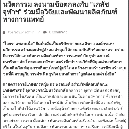
นวัตกรรม ลงนามข้อตกลงกับ “เภสัช
จุฬาฯ” ร่วมมือวิจัยและพัฒนาผลิตภัณฑ์
ทางการแพทย์
Posted By: admin
0 Comment
“
ไอยราแพลนเน็ต
”
ยึดมั่นมั่นเป็น
บริษัท ขายตรง
สีขาว องค์กร
แห่ง
นวัตกรรม สร้างคุณค่าสู่สังคม
ล่าสุด ได้ลงนามบันทึกข้อตกลงความร่วม
มือการวิจัยและพัฒนา ผลิตภัณฑ์ทางการแพทย์ กับ จุฬาลงกรณ์
มหาวิทยาลัย โดยคณะเภสัชศาสตร์ เพื่อนำงานวิจัยที่มีคุณค่ามาพัฒนา
เป็นผลิตภัณฑ์สุขภาพที่ตอบโจทย์ผู้บริโภค สร้างงานสร้างอาชีพ สร้างขุม
ชนที่ดี ควบคู่กับการดำเนินธุรกิจ บนหลักการ
”
ถูกต้อง คุณค่า ยั่งยืน
”
ศาสตราจารย์เภสัชกรหญิง ดร
.
พรอนงค์ อร่ามวิทย์คณบดีคณะ
เภสัชศาสตร์ จุฬาลงกรณ์มหาวิทยาลัย
กล่าวว่า จุฬาฯ มีพันธกิจสำคัญ
ในการรับใช้สังคม เป็นเสาหลักของแผ่นดิน ในด้านวิชาการ ซึ่งการนำ
ผลงานวิจัยมาก่อให้เกิดประโยชน์จัดเป็นอีกภารกิจหนึ่งที่มีความสำคัญ
เป็นกลไกที่ทำให้งานวิจัย “จากหิ้งสู่ห้าง” อย่างแท้จริง คณะเภสัชศาสตร์
จุฬาลงกรร์มหาวิทยาลัย มีความร่วมมือกับบริษัท ไอยรา แพลนเน็ต จำกัด
มาอย่างยาวนาน ตั้งแต่การพัฒนาผลิตภัณฑ์เครื่องสำอางเพื่อตอบโจทย์ผู้
บริโภคในปัจจุบัน รวมถึงการพัฒนาทดสอบอาหารเสริมทางคลินิกเพื่อผู้