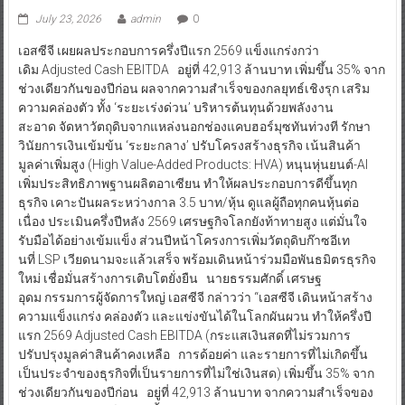
July 23, 2026
admin
0
เอสซีจี เผยผลประกอบการครึ่งปีแรก 2569 แข็งแกร่งกว่า
เดิม Adjusted Cash EBITDA อยู่ที่ 42,913 ล้านบาท เพิ่มขึ้น 35% จาก
ช่วงเดียวกันของปีก่อน ผลจากความสำเร็จของกลยุทธ์เชิงรุก เสริม
ความคล่องตัว ทั้ง ‘ระยะเร่งด่วน’ บริหารต้นทุนด้วยพลังงาน
สะอาด จัดหาวัตถุดิบจากแหล่งนอกช่องแคบฮอร์มุซทันท่วงที รักษา
วินัยการเงินเข้มข้น ‘ระยะกลาง’ ปรับโครงสร้างธุรกิจ เน้นสินค้า
มูลค่าเพิ่มสูง (High Value-Added Products: HVA) หนุนหุ่นยนต์-AI
เพิ่มประสิทธิภาพฐานผลิตอาเซียน ทำให้ผลประกอบการดีขึ้นทุก
ธุรกิจ เคาะปันผลระหว่างกาล 3.5 บาท/หุ้น ดูแลผู้ถือทุกคนหุ้นต่อ
เนื่อง ประเมินครึ่งปีหลัง 2569 เศรษฐกิจโลกยังท้าทายสูง แต่มั่นใจ
รับมือได้อย่างเข้มแข็ง ส่วนปีหน้าโครงการเพิ่มวัตถุดิบก๊าซอีเท
นที่ LSP เวียดนามจะแล้วเสร็จ พร้อมเดินหน้าร่วมมือพันธมิตรธุรกิจ
ใหม่ เชื่อมั่นสร้างการเติบโตยั่งยืน นายธรรมศักดิ์ เศรษฐ
อุดม กรรมการผู้จัดการใหญ่ เอสซีจี กล่าวว่า “เอสซีจี เดินหน้าสร้าง
ความแข็งแกร่ง คล่องตัว และแข่งขันได้ในโลกผันผวน ทำให้ครึ่งปี
แรก 2569 Adjusted Cash EBITDA (กระแสเงินสดที่ไม่รวมการ
ปรับปรุงมูลค่าสินค้าคงเหลือ การด้อยค่า และรายการที่ไม่เกิดขึ้น
เป็นประจำของธุรกิจที่เป็นรายการที่ไม่ใช่เงินสด) เพิ่มขึ้น 35% จาก
ช่วงเดียวกันของปีก่อน อยู่ที่ 42,913 ล้านบาท จากความสำเร็จของ