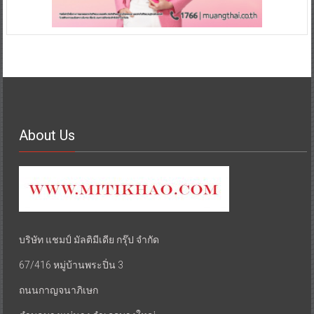
About Us
บริษัท แชมป์ มัลติมีเดีย กรุ๊ป จำกัด
67/416 หมู่บ้านพระปิ่น 3
ถนนกาญจนาภิเษก