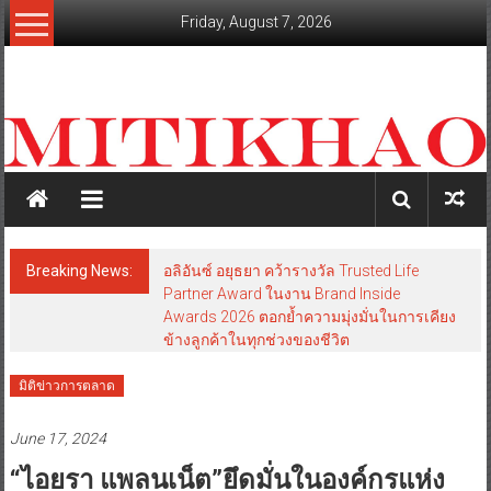
Skip
Friday, August 7, 2026
to
content
mitikhao.com
สะท้อน
ลึก
ทุก
เหลี่ยม
มุม
เศรษฐกิจ-
Breaking News:
อลิอันซ์ อยุธยา คว้ารางวัล Trusted Life
การเมือง-
Partner Award ในงาน Brand Inside
สังคม
Awards 2026 ตอกย้ำความมุ่งมั่นในการเคียง
ข้างลูกค้าในทุกช่วงของชีวิต
มิติข่าวการตลาด
June 17, 2024
“ไอยรา แพลนเน็ต”ยึดมั่นในองค์กรแห่ง