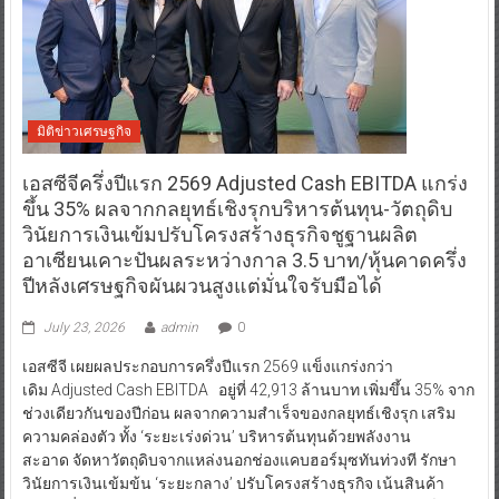
มิติข่าวเศรษฐกิจ
เอสซีจีครึ่งปีแรก 2569 Adjusted Cash EBITDA แกร่ง
ขึ้น 35% ผลจากกลยุทธ์เชิงรุกบริหารต้นทุน-วัตถุดิบ
วินัยการเงินเข้มปรับโครงสร้างธุรกิจชูฐานผลิต
อาเซียนเคาะปันผลระหว่างกาล 3.5 บาท/หุ้นคาดครึ่ง
ปีหลังเศรษฐกิจผันผวนสูงแต่มั่นใจรับมือได้
July 23, 2026
admin
0
เอสซีจี เผยผลประกอบการครึ่งปีแรก 2569 แข็งแกร่งกว่า
เดิม Adjusted Cash EBITDA อยู่ที่ 42,913 ล้านบาท เพิ่มขึ้น 35% จาก
ช่วงเดียวกันของปีก่อน ผลจากความสำเร็จของกลยุทธ์เชิงรุก เสริม
ความคล่องตัว ทั้ง ‘ระยะเร่งด่วน’ บริหารต้นทุนด้วยพลังงาน
สะอาด จัดหาวัตถุดิบจากแหล่งนอกช่องแคบฮอร์มุซทันท่วงที รักษา
วินัยการเงินเข้มข้น ‘ระยะกลาง’ ปรับโครงสร้างธุรกิจ เน้นสินค้า