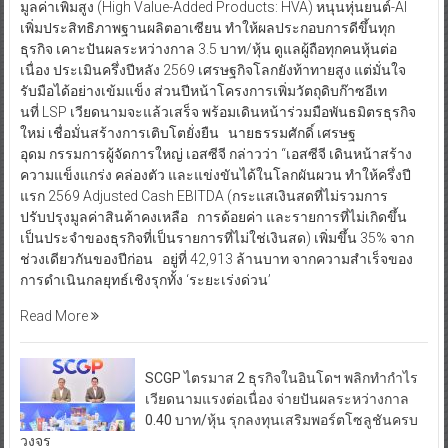
มูลค่าเพิ่มสูง (High Value-Added Products: HVA) หนุนหุ่นยนต์-AI
เพิ่มประสิทธิภาพฐานผลิตอาเซียน ทำให้ผลประกอบการดีขึ้นทุก
ธุรกิจ เคาะปันผลระหว่างกาล 3.5 บาท/หุ้น ดูแลผู้ถือทุกคนหุ้นต่อ
เนื่อง ประเมินครึ่งปีหลัง 2569 เศรษฐกิจโลกยังท้าทายสูง แต่มั่นใจ
รับมือได้อย่างเข้มแข็ง ส่วนปีหน้าโครงการเพิ่มวัตถุดิบก๊าซอีเท
นที่ LSP เวียดนามจะแล้วเสร็จ พร้อมเดินหน้าร่วมมือพันธมิตรธุรกิจ
ใหม่ เชื่อมั่นสร้างการเติบโตยั่งยืน นายธรรมศักดิ์ เศรษฐ
อุดม กรรมการผู้จัดการใหญ่ เอสซีจี กล่าวว่า “เอสซีจี เดินหน้าสร้าง
ความแข็งแกร่ง คล่องตัว และแข่งขันได้ในโลกผันผวน ทำให้ครึ่งปี
แรก 2569 Adjusted Cash EBITDA (กระแสเงินสดที่ไม่รวมการ
ปรับปรุงมูลค่าสินค้าคงเหลือ การด้อยค่า และรายการที่ไม่เกิดขึ้น
เป็นประจำของธุรกิจที่เป็นรายการที่ไม่ใช่เงินสด) เพิ่มขึ้น 35% จาก
ช่วงเดียวกันของปีก่อน อยู่ที่ 42,913 ล้านบาท จากความสำเร็จของ
การดำเนินกลยุทธ์เชิงรุกทั้ง ‘ระยะเร่งด่วน’
Read More
SCGP ไตรมาส 2 ธุรกิจในอินโดฯ พลิกทำกำไร
เวียดนามแรงต่อเนื่อง จ่ายปันผลระหว่างกาล
0.40 บาท/หุ้น รุกลงทุนเสริมพอร์ตโซลูชันครบ
วงจร