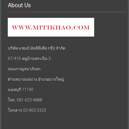
About Us
บริษัท แชมป์ มัลติมีเดีย กรุ๊ป จำกัด
67/416 หมู่บ้านพระปิ่น 3
ถนนกาญจนาภิเษก
ตำบลบางแม่นาง อำเภอบางใหญ่
นนทบุรี 11140
โทร. 081-623-4888
โทรสาร 02-903-2323