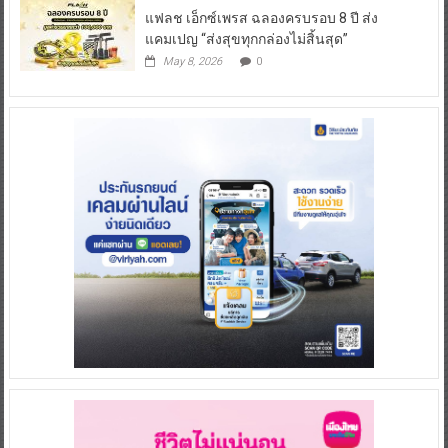
แฟลช เอ็กซ์เพรส ฉลองครบรอบ 8 ปี ส่ง
แคมเปญ “ส่งสุขทุกกล่องไม่สิ้นสุด”
May 8, 2026
0