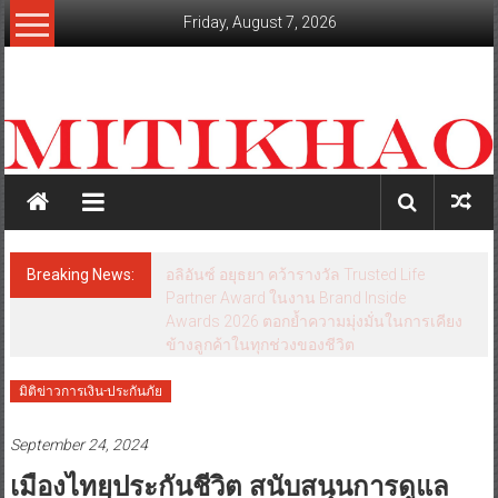
Skip
Friday, August 7, 2026
to
content
mitikhao.com
สะท้อน
ลึก
ทุก
เหลี่ยม
มุม
เศรษฐกิจ-
Breaking News:
อลิอันซ์ อยุธยา คว้ารางวัล Trusted Life
การเมือง-
Partner Award ในงาน Brand Inside
สังคม
Awards 2026 ตอกย้ำความมุ่งมั่นในการเคียง
ข้างลูกค้าในทุกช่วงของชีวิต
มิติข่าวการเงิน-ประกันภัย
September 24, 2024
เมืองไทยประกันชีวิต สนับสนุนการดูแล