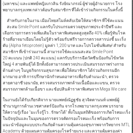
(มหาชน) และแพทย์หญิงเกวลิน รังษิณาภรณ์ ผู้ช่วยผู้อำนวยการ โรง
พยาบาลกรุงเทพ กล่าวต้อนรับสมาชิกฯ ที่ได้เข้าร่วมกิจกรรมในครั้งนี้
สำหรับภายในงาน เมืองไทยสไมล์คลับเปิดให้สมาชิกฯ ที่ใช้คะแนน
สะสม Smile Point แลกรับโปรแกรมตรวจสุขภาพประจำปีฟรี และ
เลือกรายการตรวจเพิ่มเติมในราคาพิเศษลดสูงสุดถึง 40% เพื่อรู้ทันโรค
ร้ายที่อาจมาเยือนโดยไม่รู้ตัว พร้อมรับฟรีรายการตรวจสารบ่งชี้ มะเร็ง
ตับ (Alpha fetoprotein) มูลค่า 1,200 บาท และโปรโมชั่นพิเศษ! สำหรับ
สมาชิกฯ ที่เข้าร่วมงานนี้ สามารถใช้คะแนนสะสม Smile Point
20 คะแนน (ปกติ 240 คะแนน) แลกรับบริการฉีดวัคซีนป้องกันไข้หวัด
ใหญ่ 4 สายพันธุ์ได้ อีกทั้งยังสามารถตรวจประเมินสมรรถภาพร่างกาย
ด้านต่างๆ ในบูธกิจกรรมสุขภาพ เพื่อให้สมาชิกฯ ได้ร่วมกิจกรรมอีก
มากมาย อาทิ การปรึกษานักกำหนดอาหารเพื่อรับคำแนะนำ, ตรวจ
สายตาอาชีวอนามัย, ตรวจสมรรถภาพกล้ามเนื้อมือและแขน, ตรวจ
สมรรถภาพกล้ามเนื้อขา และช้อปสินค้าราคาพิเศษจาก Mega We care
ในงานยังได้รับเกียรติจาก นายแพทย์ณัฏฐชัย สุวจิตตานนท์ แพทย์ผู้
ชำนาญการด้านเวชศาสตร์ป้องกัน จากโรงพยาบาลกรุงเทพ บรรยาย
ให้ความรู้เรื่อง “มะเร็งรู้ไว…รักษาได้” ทั้งในมุมสถิติของการเกิดโรคมะเร็ง
ในปัจจุบันและในมุมของการตรวจคัดกรองโรคมะเร็ง พร้อมกับการ
แนะนำข้อมูลแบบประกันภัยด้านความคุ้มครองสุขภาพจากวิทยากร MTL
Academy ด้วยแผนความคุ้มครองโรคร้ายแรง และความคุ้มครองค่า