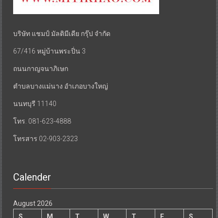
บริษัท แชมป์ มัลติมีเดีย กรุ๊ป จำกัด
67/416 หมู่บ้านพระปิ่น 3
ถนนกาญจนาภิเษก
ตำบลบางแม่นาง อำเภอบางใหญ่
นนทบุรี 11140
โทร. 081-623-4888
โทรสาร 02-903-2323
Calender
August 2026
S
M
T
W
T
F
S