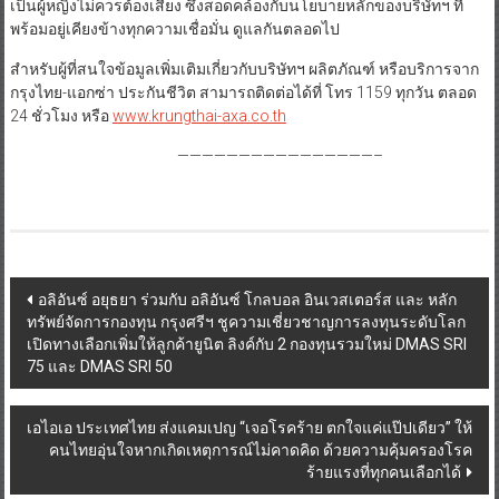
เป็นผู้หญิงไม่ควรต้องเสี่ยง ซึ่งสอดคล้องกับนโยบายหลักของบริษัทฯ ที่
พร้อมอยู่เคียงข้างทุกความเชื่อมั่น ดูแลกันตลอดไป
สำหรับผู้ที่สนใจข้อมูลเพิ่มเติมเกี่ยวกับบริษัทฯ ผลิตภัณฑ์ หรือบริการจาก
กรุงไทย-แอกซ่า ประกันชีวิต สามารถติดต่อได้ที่ โทร 1159 ทุกวัน ตลอด
24 ชั่วโมง หรือ
www.krungthai-axa.co.th
————————————————–
Post
อลิอันซ์ อยุธยา ร่วมกับ อลิอันซ์ โกลบอล อินเวสเตอร์ส และ หลัก
ทรัพย์จัดการกองทุน กรุงศรีฯ ชูความเชี่ยวชาญการลงทุนระดับโลก
navigation
เปิดทางเลือกเพิ่มให้ลูกค้ายูนิต ลิงค์กับ 2 กองทุนรวมใหม่ DMAS SRI
75 และ DMAS SRI 50
เอไอเอ ประเทศไทย ส่งแคมเปญ “เจอโรคร้าย ตกใจแค่แป๊ปเดียว” ให้
คนไทยอุ่นใจหากเกิดเหตุการณ์ไม่คาดคิด ด้วยความคุ้มครองโรค
ร้ายแรงที่ทุกคนเลือกได้