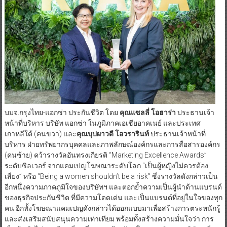
บมจ.กรุงไทย-แอกซ่า ประกันชีวิต โดย
คุณแซลลี่ โอฮาร่า
ประธานเจ้า
หน้าที่บริหาร บริษัท แอกซ่า ในภูมิภาคเอเชียอาคเนย์ และประเทศ
เกาหลีใต้ (คนขวา) และ
คุณบุปผาวดี โอวรารินท์
ประธานเจ้าหน้าที่
บริหาร ฝ่ายทรัพยากรบุคคลและภาพลักษณ์องค์กรและการสื่อสารองค์กร
(คนซ้าย) คว้ารางวัลอันทรงเกียรติ “Marketing Excellence Awards”
ระดับซิลเวอร์ จากแคมเปญโฆษณาระดับโลก “เป็นผู้หญิงไม่ควรต้อง
เสี่ยง” หรือ “Being a women shouldn’t be a risk” ซึ่งรางวัลดังกล่าวเป็น
อีกหนึ่งความภาคภูมิใจของบริษัทฯ และตอกย้ำความเป็นผู้นำด้านแบรนด์
ของธุรกิจประกันชีวิต ที่มีความโดดเด่น และเป็นแบรนด์ที่อยู่ในใจของทุก
คน อีกทั้งโฆษณาแคมเปญดังกล่าวได้ออกแบบมาเพื่อสร้างการตระหนักรู้
และส่งเสริมสนับสนุนความเท่าเทียม พร้อมทั้งสร้างความมั่นใจว่า การ