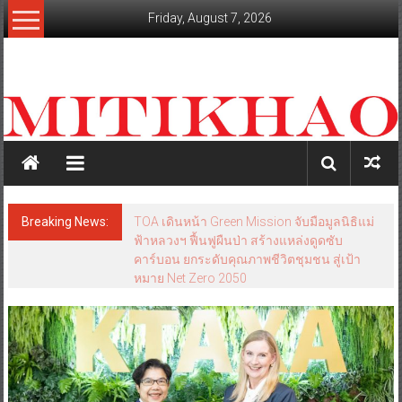
Skip
Friday, August 7, 2026
to
content
mitikhao.com
สะท้อน
ลึก
ทุก
เหลี่ยม
มุม
เศรษฐกิจ-
Breaking News:
TOA เดินหน้า Green Mission จับมือมูลนิธิแม่
การเมือง-
ฟ้าหลวงฯ ฟื้นฟูผืนป่า สร้างแหล่งดูดซับ
สังคม
คาร์บอน ยกระดับคุณภาพชีวิตชุมชน สู่เป้า
หมาย Net Zero 2050