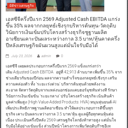
มิติข่าวเศรษฐกิจ
เอสซีจีครึ่งปีแรก 2569 Adjusted Cash EBITDA แกร่ง
ขึ้น 35% ผลจากกลยุทธ์เชิงรุกบริหารต้นทุน-วัตถุดิบ
วินัยการเงินเข้มปรับโครงสร้างธุรกิจชูฐานผลิต
อาเซียนเคาะปันผลระหว่างกาล 3.5 บาท/หุ้นคาดครึ่ง
ปีหลังเศรษฐกิจผันผวนสูงแต่มั่นใจรับมือได้
July 23, 2026
admin
0
เอสซีจี เผยผลประกอบการครึ่งปีแรก 2569 แข็งแกร่งกว่า
เดิม Adjusted Cash EBITDA อยู่ที่ 42,913 ล้านบาท เพิ่มขึ้น 35% จาก
ช่วงเดียวกันของปีก่อน ผลจากความสำเร็จของกลยุทธ์เชิงรุก เสริม
ความคล่องตัว ทั้ง ‘ระยะเร่งด่วน’ บริหารต้นทุนด้วยพลังงาน
สะอาด จัดหาวัตถุดิบจากแหล่งนอกช่องแคบฮอร์มุซทันท่วงที รักษา
วินัยการเงินเข้มข้น ‘ระยะกลาง’ ปรับโครงสร้างธุรกิจ เน้นสินค้า
มูลค่าเพิ่มสูง (High Value-Added Products: HVA) หนุนหุ่นยนต์-AI
เพิ่มประสิทธิภาพฐานผลิตอาเซียน ทำให้ผลประกอบการดีขึ้นทุก
ธุรกิจ เคาะปันผลระหว่างกาล 3.5 บาท/หุ้น ดูแลผู้ถือทุกคนหุ้นต่อ
เนื่อง ประเมินครึ่งปีหลัง 2569 เศรษฐกิจโลกยังท้าทายสูง แต่มั่นใจ
รับมือได้อย่างเข้มแข็ง ส่วนปีหน้าโครงการเพิ่มวัตถุดิบก๊าซอีเท