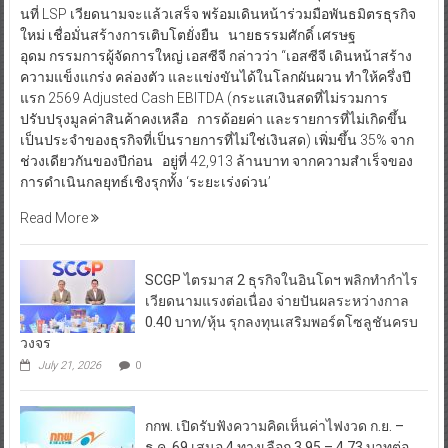
นที่ LSP เวียดนามจะแล้วเสร็จ พร้อมเดินหน้าร่วมมือพันธมิตรธุรกิจ
ใหม่ เชื่อมั่นสร้างการเติบโตยั่งยืน นายธรรมศักดิ์ เศรษฐ
อุดม กรรมการผู้จัดการใหญ่ เอสซีจี กล่าวว่า “เอสซีจี เดินหน้าสร้าง
ความแข็งแกร่ง คล่องตัว และแข่งขันได้ในโลกผันผวน ทำให้ครึ่งปี
แรก 2569 Adjusted Cash EBITDA (กระแสเงินสดที่ไม่รวมการ
ปรับปรุงมูลค่าสินค้าคงเหลือ การด้อยค่า และรายการที่ไม่เกิดขึ้น
เป็นประจำของธุรกิจที่เป็นรายการที่ไม่ใช่เงินสด) เพิ่มขึ้น 35% จาก
ช่วงเดียวกันของปีก่อน อยู่ที่ 42,913 ล้านบาท จากความสำเร็จของ
การดำเนินกลยุทธ์เชิงรุกทั้ง ‘ระยะเร่งด่วน’
Read More
SCGP ไตรมาส 2 ธุรกิจในอินโดฯ พลิกทำกำไร
เวียดนามแรงต่อเนื่อง จ่ายปันผลระหว่างกาล
0.40 บาท/หุ้น รุกลงทุนเสริมพอร์ตโซลูชันครบ
วงจร
July 21, 2026
0
กกพ. เปิดรับฟังความคิดเห็นค่าไฟงวด ก.ย. –
ธ.ค. 69 เสนอ 4 ทางเลือก 3.95 – 4.73 บาทต่อ