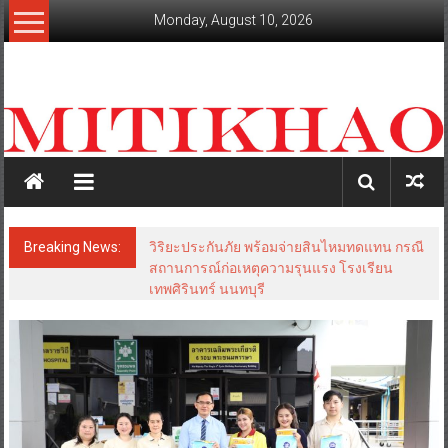
Skip
Monday, August 10, 2026
to
content
mitikhao.com
สะท้อน
ลึก
ทุก
เหลี่ยม
มุม
เศรษฐกิจ-
Breaking News:
วิริยะประกันภัย พร้อมจ่ายสินไหมทดแทน กรณี
การเมือง-
สถานการณ์ก่อเหตุความรุนแรง โรงเรียน
สังคม
เทพศิรินทร์ นนทบุรี