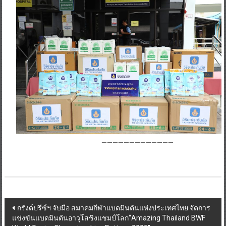
—————————————
Post
กรังด์ปรีซ์ฯ จับมือ สมาคมกีฬาแบดมินตันแห่งประเทศไทย จัดการ
แข่งขันแบดมินตันอาวุโสชิงแชมป์โลก“Amazing Thailand BWF
navigation