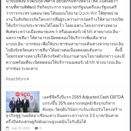
นายปิยพงษ์ จิวัฒนกุลไพศาล อธิบดีกรมทางหลวง (ทล.)เปิดเผยว่า
ตามที่ท่านพิพัฒน์ รัชกิจประการ รองนายกรัฐมนตรีและรัฐมนตรี
ว่าการกระทรวงคมนาคม ได้มอบนโยบาย Quick-Win ให้ทุกหน่วย
งานในสังกัดเร่งรัดโครงการที่อยู่ระหว่างการก่อสร้างให้สามารถเปิด
ให้บริการแก่ประชาชนได้โดยเร็ว โดยเฉพาะโครงการทางหลวง
พิเศษระหว่างเมืองหมายเลข 6 หรือมอเตอร์เวย์ M6 สายบางปะอิน–
นครราชสีมา ให้สามารถเปิดทดลองให้บริการเพิ่มเติม ช่วง
บางปะอิน–ปากช่อง เพื่อให้ประชาชนสามารถเดินทางจากบางปะอิน
ไปยังจังหวัดนครราชสีมาได้อย่างต่อเนื่องตลอดเส้นทาง ทั้งนี้
โดยกรมทางหลวงจึงได้เร่งรัดดำเนินงานตามนโยบายดังกล่าว และมี
ความพร้อมที่จะเปิดทดลองให้บริการมอเตอร์เวย์ M6 ช่วงบางปะอิน–
ปากช่อง ระยะทาง
Read More
เอสซีจีครึ่งปีแรก 2569 Adjusted Cash EBITDA
แกร่งขึ้น 35% ผลจากกลยุทธ์เชิงรุกบริหาร
ต้นทุน-วัตถุดิบวินัยการเงินเข้มปรับโครงสร้าง
ธุรกิจชูฐานผลิตอาเซียนเคาะปันผลระหว่างกาล 3.5 บาท/หุ้นคาด
ครึ่งปีหลังเศรษฐกิจผันผวนสูงแต่มั่นใจรับมือได้
July 23, 2026
0