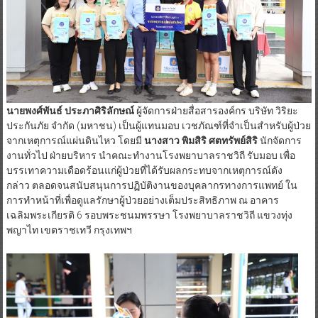
นายพงศ์พันธ์ ประภาศิริลักษณ์
ผู้จัดการฝ่ายสื่อสารองค์กร บริษัท วิริยะ
ประกันภัย จำกัด (มหาชน) เป็นผู้แทนมอบ เวชภัณฑ์ที่จำเป็นสำหรับผู้ป่วย
จากเหตุการณ์แผ่นดินไหว โดยมี
นางสาว
พิมสิริ
ศตทรัพย์สิริ
นักจัดการ
งานทั่วไป ฝ่ายบริหาร นำคณะทำงานโรงพยาบาลราชวิถี รับมอบ เพื่อ
บรรเทาความเดือดร้อนแก่ผู้ป่วยที่ได้รับผลกระทบจากเหตุการณ์ดัง
กล่าว ตลอดจนสนับสนุนการปฏิบัติงานของบุคลากรทางการแพทย์ ใน
การทำหน้าที่เพื่อดูแลรักษาผู้ป่วยอย่างเต็มประสิทธิภาพ ณ อาคาร
เฉลิมพระเกียรติ 6 รอบพระชนมพรรษา โรงพยาบาลราชวิถี แขวงทุ่ง
พญาไท เขตราชเทวี กรุงเทพฯ