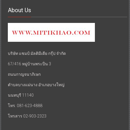
About Us
บริษัท แชมป์ มัลติมีเดีย กรุ๊ป จำกัด
67/416 หมู่บ้านพระปิ่น 3
ถนนกาญจนาภิเษก
ตำบลบางแม่นาง อำเภอบางใหญ่
นนทบุรี 11140
โทร. 081-623-4888
โทรสาร 02-903-2323