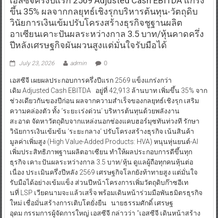
เอสซีจีครึ่งปีแรก 2569 Adjusted Cash EBITDA แกร่ง
ขึ้น 35% ผลจากกลยุทธ์เชิงรุกบริหารต้นทุน-วัตถุดิบ
วินัยการเงินเข้มปรับโครงสร้างธุรกิจชูฐานผลิต
อาเซียนเคาะปันผลระหว่างกาล 3.5 บาท/หุ้นคาดครึ่ง
ปีหลังเศรษฐกิจผันผวนสูงแต่มั่นใจรับมือได้
July 23, 2026
admin
0
เอสซีจี เผยผลประกอบการครึ่งปีแรก 2569 แข็งแกร่งกว่า
เดิม Adjusted Cash EBITDA อยู่ที่ 42,913 ล้านบาท เพิ่มขึ้น 35% จาก
ช่วงเดียวกันของปีก่อน ผลจากความสำเร็จของกลยุทธ์เชิงรุก เสริม
ความคล่องตัว ทั้ง ‘ระยะเร่งด่วน’ บริหารต้นทุนด้วยพลังงาน
สะอาด จัดหาวัตถุดิบจากแหล่งนอกช่องแคบฮอร์มุซทันท่วงที รักษา
วินัยการเงินเข้มข้น ‘ระยะกลาง’ ปรับโครงสร้างธุรกิจ เน้นสินค้า
มูลค่าเพิ่มสูง (High Value-Added Products: HVA) หนุนหุ่นยนต์-AI
เพิ่มประสิทธิภาพฐานผลิตอาเซียน ทำให้ผลประกอบการดีขึ้นทุก
ธุรกิจ เคาะปันผลระหว่างกาล 3.5 บาท/หุ้น ดูแลผู้ถือทุกคนหุ้นต่อ
เนื่อง ประเมินครึ่งปีหลัง 2569 เศรษฐกิจโลกยังท้าทายสูง แต่มั่นใจ
รับมือได้อย่างเข้มแข็ง ส่วนปีหน้าโครงการเพิ่มวัตถุดิบก๊าซอีเท
นที่ LSP เวียดนามจะแล้วเสร็จ พร้อมเดินหน้าร่วมมือพันธมิตรธุรกิจ
ใหม่ เชื่อมั่นสร้างการเติบโตยั่งยืน นายธรรมศักดิ์ เศรษฐ
อุดม กรรมการผู้จัดการใหญ่ เอสซีจี กล่าวว่า “เอสซีจี เดินหน้าสร้าง