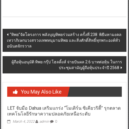
Post
“ทิพย”จัดโครงการ พลังบุญทิพยร่วมสร้าง ครั้งที่ 238 พิธีมหามงคล
เทวาภิเษกบวงสรวงเทพหนุมานทิพย และสิ่งศักดิ์สิทธิ์ทุกพระองค์ทั่ว
navigation
อนันตจักรวาล
ผู้ถือหุ้นอนุมัติ ทิพย กรุ๊ป โฮลดิ้งส์ จ่ายปันผล 2.6 บาทต่อหุ้น ในการ
ประชุมสามัญผู้ถือหุ้นประจำปี 2568
You May Also Like
LET จับมือ Dahua เสริมแกร่ง “โมเดิร์น ซิเคียวริตี้” รุกตลาด
เทคโนโลยีรักษาความปลอดภัยเหนือระดับ
March 4, 2022
admin
0