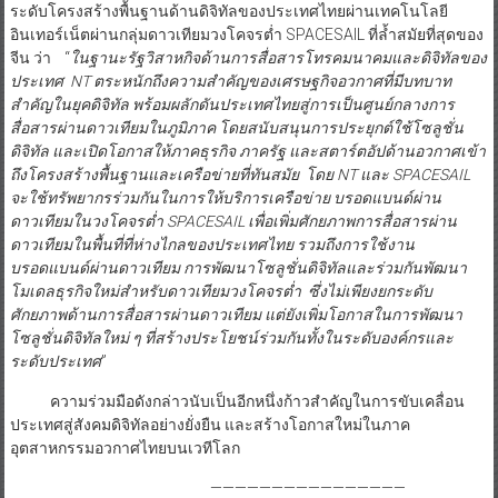
ระดับโครงสร้างพื้นฐานด้านดิจิทัลของประเทศไทยผ่านเทคโนโลยี
อินเทอร์เน็ตผ่านกลุ่มดาวเทียมวงโคจรต่ำ SPACESAIL ที่ล้ำสมัยที่สุดของ
จีน ว่า “
ในฐานะรัฐวิสาหกิจด้านการสื่อสารโทรคมนาคมและดิจิทัลของ
ประเทศ NT ตระหนักถึงความสำคัญของเศรษฐกิจอวกาศที่มีบทบาท
สำคัญในยุคดิจิทัล พร้อมผลักดันประเทศไทยสู่การเป็นศูนย์กลางการ
สื่อสารผ่านดาวเทียมในภูมิภาค โดยสนับสนุนการประยุกต์ใช้โซลูชั่น
ดิจิทัล และเปิดโอกาสให้ภาคธุรกิจ ภาครัฐ และสตาร์ตอัปด้านอวกาศเข้า
ถึงโครงสร้างพื้นฐานและเครือข่ายที่ทันสมัย โดย NT และ SPACESAIL
จะใช้ทรัพยากรร่วมกันในการให้บริการเครือข่าย บรอดแบนด์ผ่าน
ดาวเทียมในวงโคจรต่ำ SPACESAIL เพื่อเพิ่มศักยภาพการสื่อสารผ่าน
ดาวเทียมในพื้นที่ที่ห่างไกลของประเทศไทย รวมถึงการใช้งาน
บรอดแบนด์ผ่านดาวเทียม การพัฒนาโซลูชั่นดิจิทัลและร่วมกันพัฒนา
โมเดลธุรกิจใหม่สำหรับดาวเทียมวงโคจรต่ำ ซึ่งไม่เพียงยกระดับ
ศักยภาพด้านการสื่อสารผ่านดาวเทียม แต่ยังเพิ่มโอกาสในการพัฒนา
โซลูชั่นดิจิทัลใหม่ ๆ ที่สร้างประโยชน์ร่วมกันทั้งในระดับองค์กรและ
ระดับประเทศ
”
ความร่วมมือดังกล่าวนับเป็นอีกหนึ่งก้าวสำคัญในการขับเคลื่อน
ประเทศสู่สังคมดิจิทัลอย่างยั่งยืน และสร้างโอกาสใหม่ในภาค
อุตสาหกรรมอวกาศไทยบนเวทีโลก
————————————————