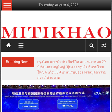
Skip
Thursday, August 6, 2026
to
content
mitikhao.com
สะท้อน
ลึก
ทุก
เหลี่ยม
มุม
เศรษฐกิจ-
Breaking News:
กรุงไทย-แอกซ่า ประกันชีวิต ฉลองครบรอบ 29
การเมือง-
ปี จัดแคมเปญใหญ่ “คุ้มครองอุ่นใจ ลุ้นรับโชค
สังคม
ใหญ่ 6 เดือน 6 คัน” ลุ้นรับของรางวัลมูลค่ารวม
กว่า 7 ล้านบาท