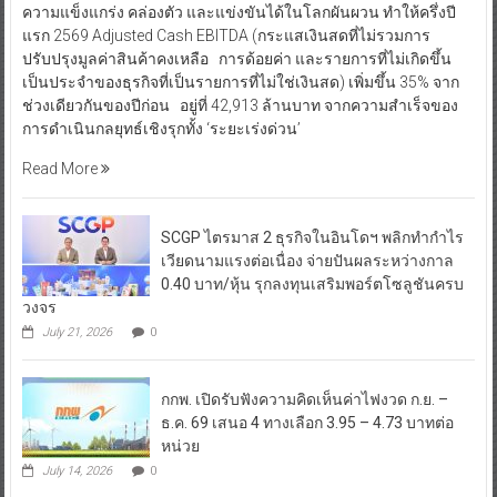
ความแข็งแกร่ง คล่องตัว และแข่งขันได้ในโลกผันผวน ทำให้ครึ่งปี
แรก 2569 Adjusted Cash EBITDA (กระแสเงินสดที่ไม่รวมการ
ปรับปรุงมูลค่าสินค้าคงเหลือ การด้อยค่า และรายการที่ไม่เกิดขึ้น
เป็นประจำของธุรกิจที่เป็นรายการที่ไม่ใช่เงินสด) เพิ่มขึ้น 35% จาก
ช่วงเดียวกันของปีก่อน อยู่ที่ 42,913 ล้านบาท จากความสำเร็จของ
การดำเนินกลยุทธ์เชิงรุกทั้ง ‘ระยะเร่งด่วน’
Read More
SCGP ไตรมาส 2 ธุรกิจในอินโดฯ พลิกทำกำไร
เวียดนามแรงต่อเนื่อง จ่ายปันผลระหว่างกาล
0.40 บาท/หุ้น รุกลงทุนเสริมพอร์ตโซลูชันครบ
วงจร
July 21, 2026
0
กกพ. เปิดรับฟังความคิดเห็นค่าไฟงวด ก.ย. –
ธ.ค. 69 เสนอ 4 ทางเลือก 3.95 – 4.73 บาทต่อ
หน่วย
July 14, 2026
0