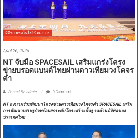
มิติข่าวเทคโนโลยี-วิทยาการ
April 26, 2025
NT จับมือ SPACESAIL เสริมแกร่งโครง
ข่ายบรอดแบนด์ไทยผ่านดาวเทียมวงโคจร
ต่ำ
Posted By: admin
0 Comment
NT
ลงนามร่วมพัฒนาโครงข่ายดาวเทียมวงโคจรต่ำ
SPACESAIL
เสริม
การพัฒนาเศรษฐกิจ
พร้อม
ยกระดับโครงสร้างพื้นฐานด้านดิจิทัลของ
ประเทศไทย