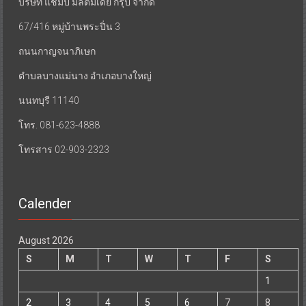
บริษัท แชมป์ มัลติมีเดีย กรุ๊ป จำกัด
67/416 หมู่บ้านพระปิ่น 3
ถนนกาญจนาภิเษก
ตำบลบางแม่นาง อำเภอบางใหญ่
นนทบุรี 11140
โทร. 081-623-4888
โทรสาร 02-903-2323
Calender
August 2026
S
M
T
W
T
F
S
1
2
3
4
5
6
7
8