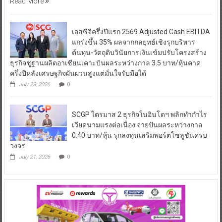
Read More
เอสซีจีครึ่งปีแรก 2569 Adjusted Cash EBITDA
แกร่งขึ้น 35% ผลจากกลยุทธ์เชิงรุกบริหาร
ต้นทุน-วัตถุดิบวินัยการเงินเข้มปรับโครงสร้าง
ธุรกิจชูฐานผลิตอาเซียนเคาะปันผลระหว่างกาล 3.5 บาท/หุ้นคาด
ครึ่งปีหลังเศรษฐกิจผันผวนสูงแต่มั่นใจรับมือได้
July 23, 2026
0
SCGP ไตรมาส 2 ธุรกิจในอินโดฯ พลิกทำกำไร
เวียดนามแรงต่อเนื่อง จ่ายปันผลระหว่างกาล
0.40 บาท/หุ้น รุกลงทุนเสริมพอร์ตโซลูชันครบ
วงจร
July 21, 2026
0