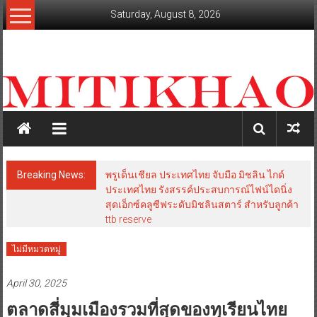
Skip
Saturday, August 8, 2026
to
content
mitikhao.com
สะท้อน
ลึก
ทุก
เหลี่ยม
มุม
เศรษฐกิจ-
Breaking News:
พรูเด็นเชียล ประเทศไทย จับมือ มิชลิน ไกด์
การเมือง-
ประเทศไทย รังสรรค์ประสบการณ์ไฟน์ไดนิ่ง
สังคม
สุดเอ็กซ์คลูซีฟระดับมิชลินสตาร์ สำหรับลูกค้า
ttb reserve
ไม่มีหมวดหมู่
April 30, 2025
ตลาดสี่มุมเมืองรวมที่สุดของทุเรียนไทย