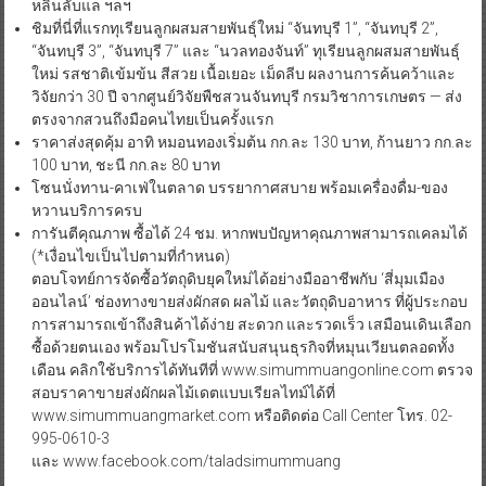
หลินลับแล ฯลฯ
ชิมที่นี่ที่แรกทุเรียนลูกผสมสายพันธุ์ใหม่ “จันทบุรี 1”, “จันทบุรี 2”,
“จันทบุรี 3”, “จันทบุรี 7” และ “นวลทองจันท์” ทุเรียนลูกผสมสายพันธุ์
ใหม่ รสชาติเข้มข้น สีสวย เนื้อเยอะ เม็ดลีบ ผลงานการค้นคว้าและ
วิจัยกว่า 30 ปี จากศูนย์วิจัยพืชสวนจันทบุรี กรมวิชาการเกษตร — ส่ง
ตรงจากสวนถึงมือคนไทยเป็นครั้งแรก
ราคาส่งสุดคุ้ม อาทิ หมอนทองเริ่มต้น กก.ละ 130 บาท, ก้านยาว กก.ละ
100 บาท, ชะนี กก.ละ 80 บาท
โซนนั่งทาน-คาเฟ่ในตลาด บรรยากาศสบาย พร้อมเครื่องดื่ม-ของ
หวานบริการครบ
การันตีคุณภาพ ซื้อได้ 24 ชม. หากพบปัญหาคุณภาพสามารถเคลมได้
(*เงื่อนไขเป็นไปตามที่กำหนด)
ตอบโจทย์การจัดซื้อวัตถุดิบยุคใหม่ได้อย่างมืออาชีพกับ ‘สี่มุมเมือง
ออนไลน์’ ช่องทางขายส่งผักสด ผลไม้ และวัตถุดิบอาหาร ที่ผู้ประกอบ
การสามารถเข้าถึงสินค้าได้ง่าย สะดวก และรวดเร็ว เสมือนเดินเลือก
ซื้อด้วยตนเอง พร้อมโปรโมชันสนับสนุนธุรกิจที่หมุนเวียนตลอดทั้ง
เดือน คลิกใช้บริการได้ทันทีที่ www.simummuangonline.com ตรวจ
สอบราคาขายส่งผักผลไม้เดตแบบเรียลไทม์ได้ที่
www.simummuangmarket.com หรือติดต่อ Call Center โทร. 02-
995-0610-3
และ www.facebook.com/taladsimummuang