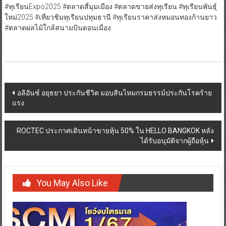
#ทุเรียนExpo2025 #ตลาดสี่มุมเมือง #ตลาดขายส่งทุเรียน #ทุเรียนพันธุ์
ใหม่2025 #เที่ยวชิมทุเรียนปทุมธานี #ทุเรียนราคาส่งหมอนทองก้านยาว
#ตลาดผลไม้ใกล้สนามบินดอนเมือง
Post
อลิอันซ์ อยุธยา ประกันชีวิต มอบสินไหมกรมธรรม์ประกันโรคร้าย
แรง
navigation
ROCTEC ประกาศเดินหน้าขายหุ้น 50% ใน HELLO BANGKOK หลัง
ได้รับอนุมัติจากผู้ถือหุ้น
You May Also Like