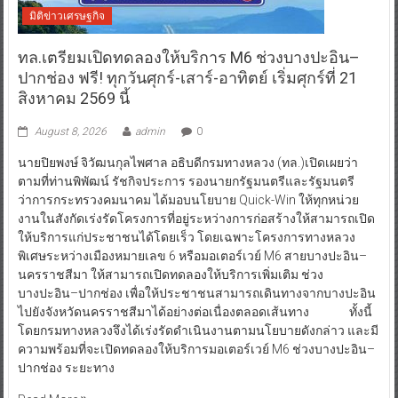
มิติข่าวเศรษฐกิจ
ทล.เตรียมเปิดทดลองให้บริการ M6 ช่วงบางปะอิน–
ปากช่อง ฟรี! ทุกวันศุกร์-เสาร์-อาทิตย์ เริ่มศุกร์ที่ 21
สิงหาคม 2569 นี้
August 8, 2026
admin
0
นายปิยพงษ์ จิวัฒนกุลไพศาล อธิบดีกรมทางหลวง (ทล.)เปิดเผยว่า
ตามที่ท่านพิพัฒน์ รัชกิจประการ รองนายกรัฐมนตรีและรัฐมนตรี
ว่าการกระทรวงคมนาคม ได้มอบนโยบาย Quick-Win ให้ทุกหน่วย
งานในสังกัดเร่งรัดโครงการที่อยู่ระหว่างการก่อสร้างให้สามารถเปิด
ให้บริการแก่ประชาชนได้โดยเร็ว โดยเฉพาะโครงการทางหลวง
พิเศษระหว่างเมืองหมายเลข 6 หรือมอเตอร์เวย์ M6 สายบางปะอิน–
นครราชสีมา ให้สามารถเปิดทดลองให้บริการเพิ่มเติม ช่วง
บางปะอิน–ปากช่อง เพื่อให้ประชาชนสามารถเดินทางจากบางปะอิน
ไปยังจังหวัดนครราชสีมาได้อย่างต่อเนื่องตลอดเส้นทาง ทั้งนี้
โดยกรมทางหลวงจึงได้เร่งรัดดำเนินงานตามนโยบายดังกล่าว และมี
ความพร้อมที่จะเปิดทดลองให้บริการมอเตอร์เวย์ M6 ช่วงบางปะอิน–
ปากช่อง ระยะทาง