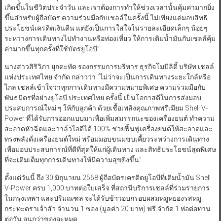
เกิดขึ้นในชีวิตประจำวัน และเราต้องการทำให้ช่วงเวลานั้นคุ้มค่ามากยิ่ง
ขึ้นสำหรับผู้ถือบัตร ความร่วมมือกับเชลล์ในครั้งนี้ ไม่เพียงแค่มอบสิทธิ
ประโยชน์เครดิตเงินคืน แต่ยังเป็นการใส่ใจในรายละเอียดเล็กๆ น้อยๆ
ระหว่างการเดินทางไปทำงานหรือท่องเที่ยว ให้การเติมน้ำมันกับเชลล์คุ้ม
ค่ามากขึ้นทุกครั้งที่ใช้บัตรยูโอบี”
นางสาวสิริวิภา ยุกตะทัต รองกรรมการบริหาร ธุรกิจโมบิลิตี้ บริษัท เชลล์
แห่งประเทศไทย จำกัด กล่าวว่า “ไม่ว่าจะเป็นการเดินทางระยะใกล้หรือ
ไกล เชลล์เข้าใจว่าทุกการเดินทางมีความหมายพิเศษ ความร่วมมือกับ
พันธมิตรที่อย่างยูโอบี ประเทศไทย ครั้งนี้ เป็นโอกาสดีในการส่งมอบ
ประสบการณ์ใหม่ ๆ ให้กับลูกค้า ด้วยเชื้อเพลิงคุณภาพพรีเมียม Shell V-
Power ที่ได้รับการออกแบบมาเพื่อเพิ่มสมรรถนะของเครื่องยนต์ ทำความ
สะอาดหัวฉีดและวาล์วไอดีได้ 100% ช่วยฟื้นฟูเครื่องยนต์ให้สะอาดและ
ทรงพลังดั่งเครื่องยนต์ใหม่ พร้อมมอบขนมขบเคี้ยวระหว่างการเดินทาง
เพื่อมอบประสบการณ์ที่ดีที่สุดให้แก่ผู้เดินทาง และสิทธิประโยชน์สุดพิเศษ
ที่จะเติมเต็มทุกการเดินทางให้มีความสุขยิ่งขึ้น”
ตั้งแต่วันนี้ ถึง 30 มิถุนายน 2568 ผู้ถือบัตรเครดิตยูโอบีที่เติมน้ำมัน Shell
V-Power ครบ 1,000 บาทต่อใบเสร็จ ที่สถานีบริการเชลล์ที่ร่วมรายการ
ในกรุงเทพฯ และปริมณฑล จะได้รับข้าวอบกรอบผสมหมูหยองรสหมู
กระทะตราเจ้าสัว จำนวน 1 ซอง (มูลค่า 20 บาท) ฟรี จำกัด 1 ห่อต่อท่าน
ต่อวัน จนกว่าของจะหมด