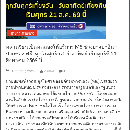
มิติข่าวเศรษฐกิจ
ทล.เตรียมเปิดทดลองให้บริการ M6 ช่วงบางปะอิน–
ปากช่อง ฟรี! ทุกวันศุกร์-เสาร์-อาทิตย์ เริ่มศุกร์ที่ 21
สิงหาคม 2569 นี้
August 8, 2026
admin
0
นายปิยพงษ์ จิวัฒนกุลไพศาล อธิบดีกรมทางหลวง (ทล.)เปิดเผยว่า
ตามที่ท่านพิพัฒน์ รัชกิจประการ รองนายกรัฐมนตรีและรัฐมนตรี
ว่าการกระทรวงคมนาคม ได้มอบนโยบาย Quick-Win ให้ทุกหน่วย
งานในสังกัดเร่งรัดโครงการที่อยู่ระหว่างการก่อสร้างให้สามารถเปิด
ให้บริการแก่ประชาชนได้โดยเร็ว โดยเฉพาะโครงการทางหลวง
พิเศษระหว่างเมืองหมายเลข 6 หรือมอเตอร์เวย์ M6 สายบางปะอิน–
นครราชสีมา ให้สามารถเปิดทดลองให้บริการเพิ่มเติม ช่วง
บางปะอิน–ปากช่อง เพื่อให้ประชาชนสามารถเดินทางจากบางปะอิน
ไปยังจังหวัดนครราชสีมาได้อย่างต่อเนื่องตลอดเส้นทาง ทั้งนี้