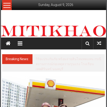
Skip
Sunday, August 9, 2026
to
content
mitikhao.com
สะท้อน
ลึก
ทุก
เหลี่ยม
มุม
เศรษฐกิจ-
Breaking News:
วิริยะประกันภัย พร้อมจ่ายสินไหมทดแทน กรณี
การเมือง-
สถานการณ์ก่อเหตุความรุนแรง โรงเรียน
สังคม
เทพศิรินทร์ นนทบุรี