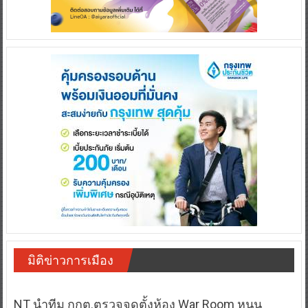
มิติข่าวการเมือง
NT นำทีม กกต.ตรวจจุดตั้งห้อง War Room หนุน