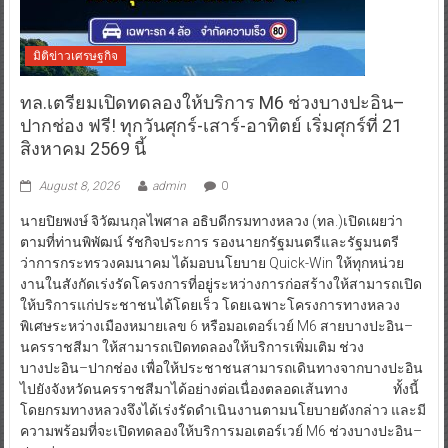
มิติข่าวเศรษฐกิจ
ทล.เตรียมเปิดทดลองให้บริการ M6 ช่วงบางปะอิน–
ปากช่อง ฟรี! ทุกวันศุกร์-เสาร์-อาทิตย์ เริ่มศุกร์ที่ 21
สิงหาคม 2569 นี้
August 8, 2026
admin
0
นายปิยพงษ์ จิวัฒนกุลไพศาล อธิบดีกรมทางหลวง (ทล.)เปิดเผยว่า
ตามที่ท่านพิพัฒน์ รัชกิจประการ รองนายกรัฐมนตรีและรัฐมนตรี
ว่าการกระทรวงคมนาคม ได้มอบนโยบาย Quick-Win ให้ทุกหน่วย
งานในสังกัดเร่งรัดโครงการที่อยู่ระหว่างการก่อสร้างให้สามารถเปิด
ให้บริการแก่ประชาชนได้โดยเร็ว โดยเฉพาะโครงการทางหลวง
พิเศษระหว่างเมืองหมายเลข 6 หรือมอเตอร์เวย์ M6 สายบางปะอิน–
นครราชสีมา ให้สามารถเปิดทดลองให้บริการเพิ่มเติม ช่วง
บางปะอิน–ปากช่อง เพื่อให้ประชาชนสามารถเดินทางจากบางปะอิน
ไปยังจังหวัดนครราชสีมาได้อย่างต่อเนื่องตลอดเส้นทาง ทั้งนี้
โดยกรมทางหลวงจึงได้เร่งรัดดำเนินงานตามนโยบายดังกล่าว และมี
ความพร้อมที่จะเปิดทดลองให้บริการมอเตอร์เวย์ M6 ช่วงบางปะอิน–