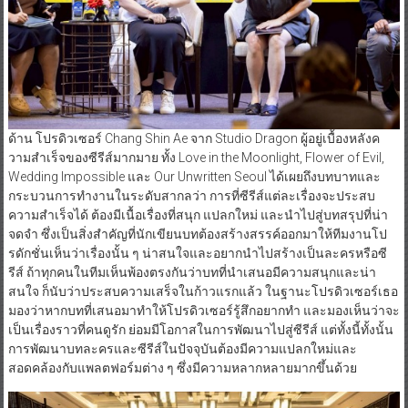
ด้าน โปรดิวเซอร์ Chang Shin Ae จาก Studio Dragon ผู้อยู่เบื้องหลังค
วามสำเร็จของซีรีส์มากมาย ทั้ง Love in the Moonlight, Flower of Evil,
Wedding Impossible และ Our Unwritten Seoul ได้เผยถึงบทบาทและ
กระบวนการทำงานในระดับสากลว่า การที่ซีรีส์แต่ละเรื่องจะประสบ
ความสำเร็จได้ ต้องมีเนื้อเรื่องที่สนุก แปลกใหม่ และนำไปสู่บทสรุปที่น่า
จดจำ ซึ่งเป็นสิ่งสำคัญที่นักเขียนบทต้องสร้างสรรค์ออกมาให้ทีมงานโป
รดักชั่นเห็นว่าเรื่องนั้น ๆ น่าสนใจและอยากนำไปสร้างเป็นละครหรือซี
รีส์ ถ้าทุกคนในทีมเห็นพ้องตรงกันว่าบทที่นำเสนอมีความสนุกและน่า
สนใจ ก็นับว่าประสบความเสร็จในก้าวแรกแล้ว ในฐานะโปรดิวเซอร์เธอ
มองว่าหากบทที่เสนอมาทำให้โปรดิวเซอร์รู้สึกอยากทำ และมองเห็นว่าจะ
เป็นเรื่องราวที่คนดูรัก ย่อมมีโอกาสในการพัฒนาไปสู่ซีรีส์ แต่ทั้งนี้ทั้งนั้น
การพัฒนาบทละครและซีรีส์ในปัจจุบันต้องมีความแปลกใหม่และ
สอดคล้องกับแพลตฟอร์มต่าง ๆ ซึ่งมีความหลากหลายมากขึ้นด้วย