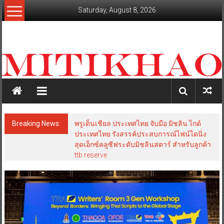
Skip
Saturday, August 8, 2026
to
content
mitikhao.com
สะท้อน
ลึก
ทุก
เหลี่ยม
มุม
เศรษฐกิจ-
Breaking News:
พรูเด็นเชียล ประเทศไทย จับมือ มิชลิน ไกด์
การเมือง-
ประเทศไทย รังสรรค์ประสบการณ์ไฟน์ไดนิ่ง
สังคม
สุดเอ็กซ์คลูซีฟระดับมิชลินสตาร์ สำหรับลูกค้า
ttb reserve