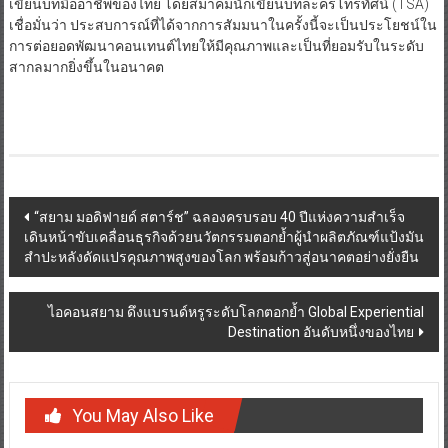
เขียนบทมืออาชีพของไทย โดยสมาคมนักเขียนบทละครโทรทัศน์ (TSA)
เชื่อมั่นว่า ประสบการณ์ที่ได้จากการสัมมนาในครั้งนี้จะเป็นประโยชน์ใน
การต่อยอดพัฒนาคอนเทนต์ไทยให้มีคุณภาพและเป็นที่ยอมรับในระดับ
สากลมากยิ่งขึ้นในอนาคต
Post
“สยาม มอดิฟายด์ สตาร์ช” ฉลองครบรอบ 40 ปีแห่งความสำเร็จ
เดินหน้าขับเคลื่อนธุรกิจด้วยนวัตกรรมตอกย้ำผู้นำผลิตภัณฑ์แป้งมัน
navigation
สำปะหลังดัดแปรคุณภาพสูงของโลก พร้อมก้าวสู่อนาคตอย่างยั่งยืน
ไอคอนสยาม ดึงแบรนด์หรูระดับโลกตอกย้ำ Global Experiential
Destination อันดับหนึ่งของไทย
You May Also Like