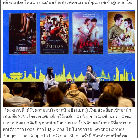
พล็อตแปลกใหม่ มาร่วมกันสร้างสรรค์คอนเทนต์คุณภาพเข้าสู่ตลาดโลก
“โครงการนี้ได้รับความสนใจจากนักเขียนบทรุ่นใหม่ส่งพล็อตเข้ามานำ
เสนอถึง 279 เรื่อง ก่อนคัดเลือกให้เหลือ 30 เรื่อง จากนักเขียนบท 30 คน
มาร่วมฟังแนวคิดดี ๆ จากนักเขียนบทและโปรดิวเซอร์เกาหลีที่สามารถ
พาเรื่องราว Local ก้าวไปสู่ Global ได้ ในกิจกรรม Beyond Borders:
Bringing Thai Scripts to the Global Stage ครั้งนี้ ซึ่งหลังจากนี้พล็อต