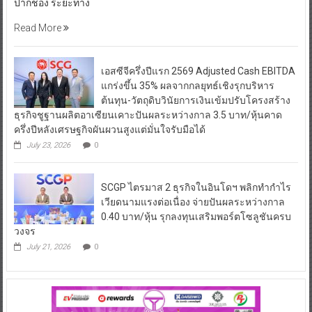
ปากช่อง ระยะทาง
Read More
เอสซีจีครึ่งปีแรก 2569 Adjusted Cash EBITDA
แกร่งขึ้น 35% ผลจากกลยุทธ์เชิงรุกบริหาร
ต้นทุน-วัตถุดิบวินัยการเงินเข้มปรับโครงสร้าง
ธุรกิจชูฐานผลิตอาเซียนเคาะปันผลระหว่างกาล 3.5 บาท/หุ้นคาด
ครึ่งปีหลังเศรษฐกิจผันผวนสูงแต่มั่นใจรับมือได้
July 23, 2026
0
SCGP ไตรมาส 2 ธุรกิจในอินโดฯ พลิกทำกำไร
เวียดนามแรงต่อเนื่อง จ่ายปันผลระหว่างกาล
0.40 บาท/หุ้น รุกลงทุนเสริมพอร์ตโซลูชันครบ
วงจร
July 21, 2026
0