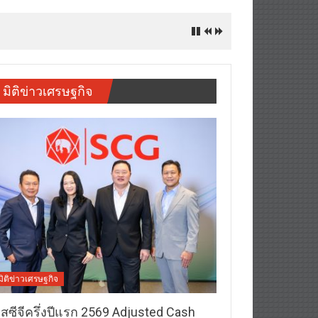
ัน” ลุ้นรับของรางวัลมูลค่ารวมกว่า 7
มิติข่าวเศรษฐกิจ
มิติข่าวเศรษฐกิจ
อสซีจีครึ่งปีแรก 2569 Adjusted Cash