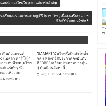
ัวแคมปัสแห่งใหม่ในจุดแลนด์มาร์กสำคัญ
รงเรียนสอนคนตาบอด มกุฏคีรีวัน เขาใหญ่ เพื่อส่งเสริมคุณภาพ
ชีวิตที่ดีขึ้นอย่างยั่งยืน
หน
 เปิดตัวแบรนด์
“SAMART”มั่นใจครึ่งปีหลังโตทั้ง
no (เบลล่า คาริโน่)”
กลุ่ม หลังทริสประกาศคงอันดับ
ยยกระดับพืชสมุนไพร
ที่ “BBB” เตรียมประกาศขายหุ้น
ผลิตภัณฑ์บำรุงผิว
กู้ ต้นเดือนสิงหานี้
รอยเหี่ยวย่น
July 11, 2024
admin
0
23
admin
0