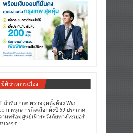
มิติข่าวการเมือง
T นำทีม กกต.ตรวจจุดตั้งห้อง War
oom หนุนภารกิจเลือกตั้งปี 69 ประกาศ
วามพร้อมศูนย์เฝ้าระวังภัยทางไซเบอร์
รบวงจร