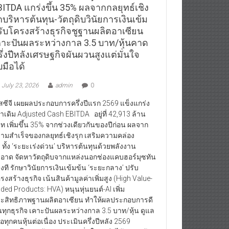
BITDA แกร่งขึ้น 35% ผลจากกลยุทธ์เชิง
กบริหารต้นทุน-วัตถุดิบวินัยการเงินเข้ม
รับโครงสร้างธุรกิจชูฐานผลิตอาเซียน
คาะปันผลระหว่างกาล 3.5 บาท/หุ้นคาด
ึ่งปีหลังเศรษฐกิจผันผวนสูงแต่มั่นใจ
บมือได้
July 23, 2026
admin
0
สซีจี เผยผลประกอบการครึ่งปีแรก 2569 แข็งแกร่ง
่าเดิม Adjusted Cash EBITDA อยู่ที่ 42,913 ล้าน
ท เพิ่มขึ้น 35% จากช่วงเดียวกันของปีก่อน ผลจาก
ามสำเร็จของกลยุทธ์เชิงรุก เสริมความคล่อง
ว ทั้ง ‘ระยะเร่งด่วน’ บริหารต้นทุนด้วยพลังงาน
อาด จัดหาวัตถุดิบจากแหล่งนอกช่องแคบฮอร์มุซทัน
วงที รักษาวินัยการเงินเข้มข้น ‘ระยะกลาง’ ปรับ
รงสร้างธุรกิจ เน้นสินค้ามูลค่าเพิ่มสูง (High Value-
ded Products: HVA) หนุนหุ่นยนต์-AI เพิ่ม
ะสิทธิภาพฐานผลิตอาเซียน ทำให้ผลประกอบการดี
้นทุกธุรกิจ เคาะปันผลระหว่างกาล 3.5 บาท/หุ้น ดูแล
้ถือทุกคนหุ้นต่อเนื่อง ประเมินครึ่งปีหลัง 2569