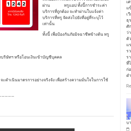
เศ
ผ่าน ทรูแอป ทั้งนี้การชำระค่า
แข
บริการที่ถูกต้อง จะทำผ่านใบแจ้งค่า
เว
บริการที่ทรู จัดส่งไปยังที่อยู่ที่ระบุไว้
ธุ
เท่านั้น
ศั
ว่
ทั้งนี้ เพื่อป้องกันภัยมิจฉาชีพข้างต้น ทรู
ตั
แร
รว
รา
งบริษัทฯ หรือโอนเงินเข้าบัญชีบุคคล
ที
ก่
ดำ
จะดำเนินมาตรการอย่างจริงจัง เพื่อสร้างความมั่นใจในการใช้
Re
———
บา