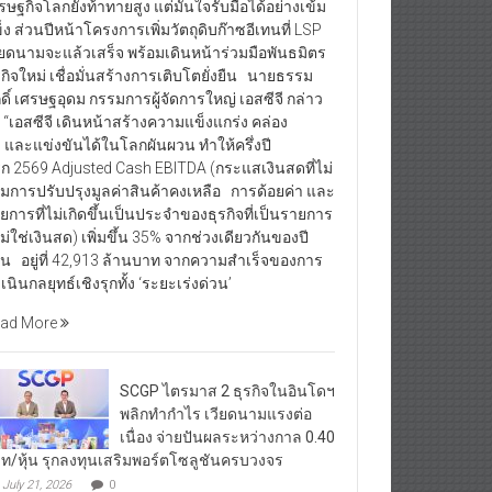
รษฐกิจโลกยังท้าทายสูง แต่มั่นใจรับมือได้อย่างเข้ม
็ง ส่วนปีหน้าโครงการเพิ่มวัตถุดิบก๊าซอีเทนที่ LSP
ียดนามจะแล้วเสร็จ พร้อมเดินหน้าร่วมมือพันธมิตร
รกิจใหม่ เชื่อมั่นสร้างการเติบโตยั่งยืน นายธรรม
กดิ์ เศรษฐอุดม กรรมการผู้จัดการใหญ่ เอสซีจี กล่าว
า “เอสซีจี เดินหน้าสร้างความแข็งแกร่ง คล่อง
ว และแข่งขันได้ในโลกผันผวน ทำให้ครึ่งปี
ก 2569 Adjusted Cash EBITDA (กระแสเงินสดที่ไม่
มการปรับปรุงมูลค่าสินค้าคงเหลือ การด้อยค่า และ
ยการที่ไม่เกิดขึ้นเป็นประจำของธุรกิจที่เป็นรายการ
่ไม่ใช่เงินสด) เพิ่มขึ้น 35% จากช่วงเดียวกันของปี
อน อยู่ที่ 42,913 ล้านบาท จากความสำเร็จของการ
เนินกลยุทธ์เชิงรุกทั้ง ‘ระยะเร่งด่วน’
ad More
SCGP ไตรมาส 2 ธุรกิจในอินโดฯ
พลิกทำกำไร เวียดนามแรงต่อ
เนื่อง จ่ายปันผลระหว่างกาล 0.40
ท/หุ้น รุกลงทุนเสริมพอร์ตโซลูชันครบวงจร
July 21, 2026
0