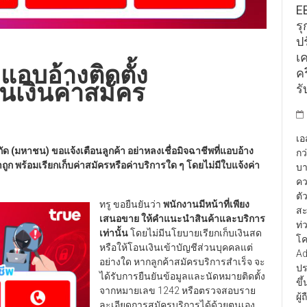
E
รุ
ป
เ
แอบอ้างติดตั้ง
คร
นเงินค่าสมัคร
รั
เอ
กัด (มหาชน) ขอแจ้งเตือนลูกค้า อย่าหลงเชื่อมิจฉาชีพที่แอบอ้าง
กว
ถูก พร้อมเรียกเก็บค่าสมัครหรือค่าบริการใด ๆ โดยไม่มีใบแจ้งค่า
บา
คว
ตั
ทรู ขอยืนยันว่า
พนักงานมีหน้าที่เพียง
สะ
เสนอขาย ให้คำแนะนำสินค้าและบริการ
ท่
เท่านั้น
โดยไม่มีนโยบายเรียกเก็บเงินสด
โค
หรือให้โอนเงินเข้าบัญชีส่วนบุคคลแต่
Ad
อย่างใด หากลูกค้าสมัครบริการสำเร็จ จะ
ปร
ได้รับการยืนยันข้อมูลและนัดหมายติดตั้ง
ขึ
จากหมายเลข 1242 หรือตรวจสอบราย
ผู
ละเอียดการสมัครบริการได้ด้วยตนเอง