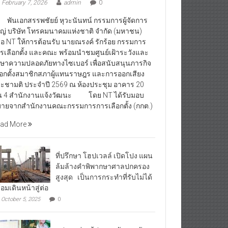
February 7, 2026
admin
0
นเอกสรรพชัยย์ หุวะนันทน์ กรรมการผู้จัดการ
ญ่ บริษัท โทรคมนาคมแห่งชาติ จำกัด (มหาชน)
ือ NT ให้การต้อนรับ นายณรงค์ รักร้อย กรรมการ
รเลือกตั้ง และคณะ พร้อมนำชมศูนย์เฝ้าระวังและ
กษาความปลอดภัยทางไซเบอร์ เพื่อสนับสนุนภารกิจ
ือกตั้งสมาชิกสภาผู้แทนราษฎร และการออกเสียง
ะชามติ ประจำปี 2569 ณ ห้องประชุม อาคาร 20
้น 4 สำนักงานแจ้งวัฒนะ โดย NT ได้รับมอบ
ายจากสำนักงานคณะกรรมการการเลือกตั้ง (กกต.)
ad More
ที่ปรึกษา โฮปเวลล์ เปิดโปง แผน
ล้มล้างคำพิพากษาศาลปกครอง
สูงสุด เป็นการกระทำที่รับไม่ได้
้อมเดินหน้าสู่ต่อ
October 5, 2025
0