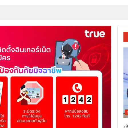
องครบรอบ 29 ปี จัดแคมเปญใหญ่ “คุ้มครองอุ่นใจ ลุ้นรับโชคใหญ่ 6 เดือน 6 ค
เ