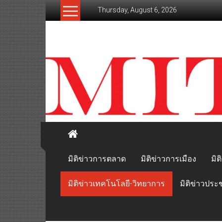
Skip
Thursday, August 6, 2026
to
content
mitikhao.com
สะท้อน
ลึก
ทุก
เหลี่ยม
มุม
เศรษฐกิจ-
การเมือง-
สังคม
มิติข่าวการตลาด
มิติข่าวการเมือง
มิต
มิติข่าวเทคโนโลยี-วิทยาการ
มิติข่าวประ