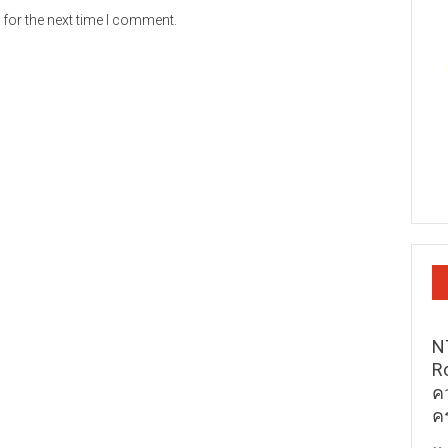
for the next time I comment.
N
R
ค
ค