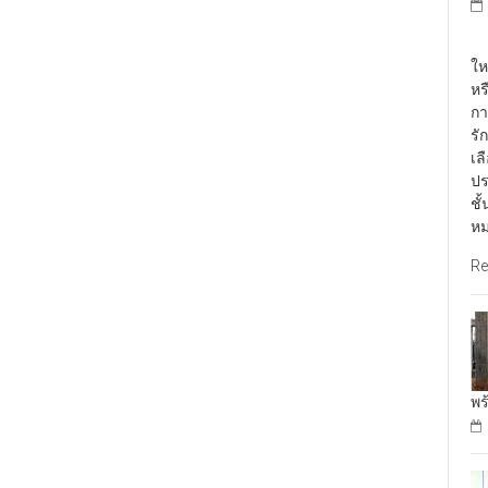
พั
ให
หร
กา
รั
เล
ปร
ชั
หม
Re
พร