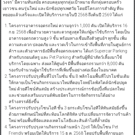
วงจร” มีความทันสมัย ครอบคลุมทุกกลุ่มเป้าหมาย ทั้งกลุ่มครอบครัว
เยาวชน คนรุ่นใหม่ และนักช้อปทุกเพศวัย โดยมีโครงการสำคัญ ที่จะ
ทยอยแล้วเสร็จและเปิดให้บริการภายในปี 2568 ถึงต้นปี 2569 ได้แก่
โครงการอาคารจอดรถใหม่ ความจุกว่า 1,000 คัน เปิดให้บริการ 16
ก.ย. 2568 เพื่ออำนวยความสะดวกสูงสุดให้แก่ผู้มาใช้บริการ โดยเป็น
อาคารจอดรถความสูง 9 ชั้น พร้อมทางเชื่อมถึงตัวศูนย์ฯ ทุกชั้น เพิ่ม
ความสะดวก ปลอดภัย และรวดเร็วในการเข้าถึงพื้นที่ภายในศูนย์การ
ค้าฯ และตัวอาคารยังมีพื้นที่จอดรถเฉพาะ ได้แก่ Supercar Parking
สำหรับรถยนต์หรู และ Pet Parking สำหรับผู้ที่นำสัตว์เลี้ยงมาใช้
บริการโดยเฉพาะ ส่งผลให้ศูนย์ฯ มีพื้นที่จอดรถรวมกว่า 8,000 คัน
รองรับจำนวนผู้มาใช้บริการที่เพิ่มขึ้นอย่างต่อเนื่องในอนาคต
โครงการปรับปรุงพื้นที่โปรโมชั่น ชั้น B พลิกโฉมพื้นที่โปรโมชั่นเดิม
ให้กลายเป็นโซนกิจกรรมแนวใหม่ที่ตอบโจทย์ไลฟ์สไตล์นักช้อปยุค
ใหม่ ด้วยดีไซน์ทันสมัย สร้างประสบการณ์การช้อปปิ้งที่แปลกใหม่
และช่วยส่งเสริมแบรนด์พันธมิตรในการจัดกิจกรรมได้อย่าง
สร้างสรรค์ยิ่งขึ้น
โครงการปรับปรุงโซนไอที ชั้น 3 ยกระดับโซนไอทีให้ทันสมัยยิ่งขึ้น
ด้วยภาพลักษณ์ใหม่ที่สะท้อนโลกดิจิทัล ปรับเปลี่ยนการจัดวางร้านค้า
ใหม่ พร้อมพื้นที่จัดแสดงเทคโนโลยีและสินค้าไอที่ล้ำสมัย
โครงการปรับปรุงลานกิจกรรมด้านหน้า Zpell ให้เป็นโซน Pet
Friendly พร้อมเปิดให้บริการ 15 ธ.ค. 2568 โดยปรับพื้นที่ภายนอก