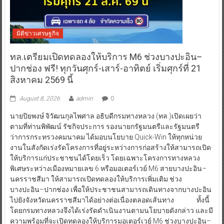
มิติข่าวเศรษฐกิจ
ทล.เตรียมเปิดทดลองให้บริการ M6 ช่วงบางปะอิน–
ปากช่อง ฟรี! ทุกวันศุกร์-เสาร์-อาทิตย์ เริ่มศุกร์ที่ 21
สิงหาคม 2569 นี้
August 8, 2026
admin
0
นายปิยพงษ์ จิวัฒนกุลไพศาล อธิบดีกรมทางหลวง (ทล.)เปิดเผยว่า
ตามที่ท่านพิพัฒน์ รัชกิจประการ รองนายกรัฐมนตรีและรัฐมนตรี
ว่าการกระทรวงคมนาคม ได้มอบนโยบาย Quick-Win ให้ทุกหน่วย
งานในสังกัดเร่งรัดโครงการที่อยู่ระหว่างการก่อสร้างให้สามารถเปิด
ให้บริการแก่ประชาชนได้โดยเร็ว โดยเฉพาะโครงการทางหลวง
พิเศษระหว่างเมืองหมายเลข 6 หรือมอเตอร์เวย์ M6 สายบางปะอิน–
นครราชสีมา ให้สามารถเปิดทดลองให้บริการเพิ่มเติม ช่วง
บางปะอิน–ปากช่อง เพื่อให้ประชาชนสามารถเดินทางจากบางปะอิน
ไปยังจังหวัดนครราชสีมาได้อย่างต่อเนื่องตลอดเส้นทาง ทั้งนี้
โดยกรมทางหลวงจึงได้เร่งรัดดำเนินงานตามนโยบายดังกล่าว และมี
ความพร้อมที่จะเปิดทดลองให้บริการมอเตอร์เวย์ M6 ช่วงบางปะอิน–