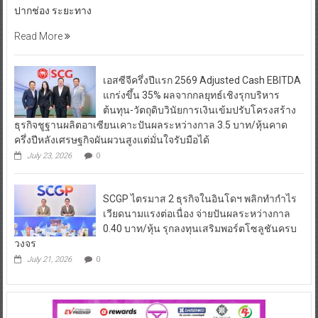
ปากช่อง ระยะทาง
Read More
เอสซีจีครึ่งปีแรก 2569 Adjusted Cash EBITDA
แกร่งขึ้น 35% ผลจากกลยุทธ์เชิงรุกบริหาร
ต้นทุน-วัตถุดิบวินัยการเงินเข้มปรับโครงสร้าง
ธุรกิจชูฐานผลิตอาเซียนเคาะปันผลระหว่างกาล 3.5 บาท/หุ้นคาด
ครึ่งปีหลังเศรษฐกิจผันผวนสูงแต่มั่นใจรับมือได้
July 23, 2026
0
SCGP ไตรมาส 2 ธุรกิจในอินโดฯ พลิกทำกำไร
เวียดนามแรงต่อเนื่อง จ่ายปันผลระหว่างกาล
0.40 บาท/หุ้น รุกลงทุนเสริมพอร์ตโซลูชันครบ
วงจร
July 21, 2026
0