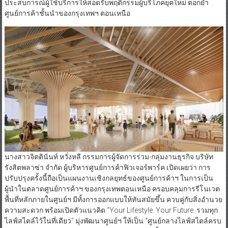
ประสบการณ์ผู้ใช้บริการให้สอดรับพฤติกรรมผู้บริโภคยุคใหม่ ตอกย้ำ
ศูนย์การค้าชั้นนำของกรุงเทพฯ ตอนเหนือ
นางสาวจิตตินันท์ หวั่งหลี กรรมการผู้จัดการร่วม-กลุ่มงานธุรกิจ บริษัท
รังสิตพลาซ่า จำกัด ผู้บริหารศูนย์การค้าฟิวเจอร์พาร์ค เปิดเผยว่า การ
ปรับปรุงครั้งนี้ถือเป็นแผนงานเชิงกลยุทธ์ของศูนย์การค้าฯ ในการเป็น
ผู้นำในตลาดศูนย์การค้าฯ ของกรุงเทพตอนเหนือ ครอบคลุมการรีโนเวต
พื้นที่หลักภายในศูนย์ฯ มีทั้งการออกแบบให้ทันสมัยขึ้น ควบคู่กับสิ่งอำนวย
ความสะดวก พร้อมเปิดตัวแนวคิด “Your Lifestyle. Your Future. รวมทุก
ไลฟ์สไตล์ไว้ในที่เดียว” มุ่งพัฒนาศูนย์ฯ ให้เป็น “ศูนย์กลางไลฟ์สไตล์ครบ