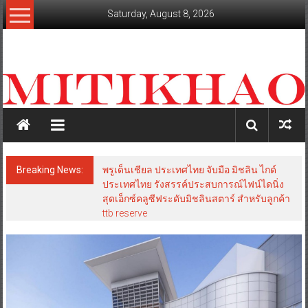
Skip
Saturday, August 8, 2026
to
content
mitikhao.com
สะท้อน
ลึก
ทุก
เหลี่ยม
มุม
เศรษฐกิจ-
Breaking News:
พรูเด็นเชียล ประเทศไทย จับมือ มิชลิน ไกด์
การเมือง-
ประเทศไทย รังสรรค์ประสบการณ์ไฟน์ไดนิ่ง
สังคม
สุดเอ็กซ์คลูซีฟระดับมิชลินสตาร์ สำหรับลูกค้า
ttb reserve