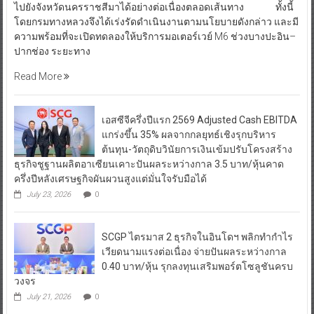
ไปยังจังหวัดนครราชสีมาได้อย่างต่อเนื่องตลอดเส้นทาง ทั้งนี้
โดยกรมทางหลวงจึงได้เร่งรัดดำเนินงานตามนโยบายดังกล่าว และมี
ความพร้อมที่จะเปิดทดลองให้บริการมอเตอร์เวย์ M6 ช่วงบางปะอิน–
ปากช่อง ระยะทาง
Read More
เอสซีจีครึ่งปีแรก 2569 Adjusted Cash EBITDA
แกร่งขึ้น 35% ผลจากกลยุทธ์เชิงรุกบริหาร
ต้นทุน-วัตถุดิบวินัยการเงินเข้มปรับโครงสร้าง
ธุรกิจชูฐานผลิตอาเซียนเคาะปันผลระหว่างกาล 3.5 บาท/หุ้นคาด
ครึ่งปีหลังเศรษฐกิจผันผวนสูงแต่มั่นใจรับมือได้
July 23, 2026
0
SCGP ไตรมาส 2 ธุรกิจในอินโดฯ พลิกทำกำไร
เวียดนามแรงต่อเนื่อง จ่ายปันผลระหว่างกาล
0.40 บาท/หุ้น รุกลงทุนเสริมพอร์ตโซลูชันครบ
วงจร
July 21, 2026
0