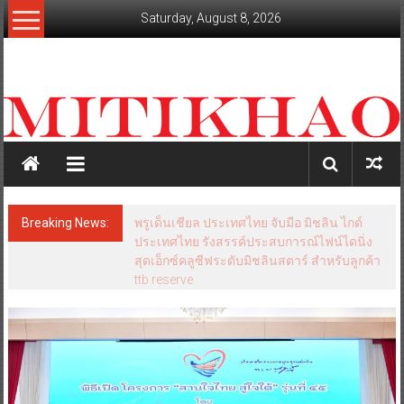
Skip
Saturday, August 8, 2026
to
content
mitikhao.com
สะท้อน
ลึก
ทุก
เหลี่ยม
มุม
เศรษฐกิจ-
Breaking News:
พรูเด็นเชียล ประเทศไทย จับมือ มิชลิน ไกด์
การเมือง-
ประเทศไทย รังสรรค์ประสบการณ์ไฟน์ไดนิ่ง
สังคม
สุดเอ็กซ์คลูซีฟระดับมิชลินสตาร์ สำหรับลูกค้า
ttb reserve