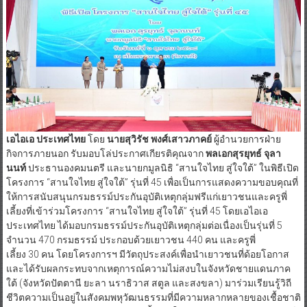
เอไอเอ ประเทศไทย
โดย
นายสุวิรัช พงศ์เสาวภาคย์
ผู้อำนวยการฝ่าย
กิจการภายนอก รับมอบโล่ประกาศเกียรติคุณจาก
พลเอกสุรยุทธ์ จุลา
นนท์
ประธานองคมนตรี และนายกมูลนิธิ “สานใจไทย สู่ใจใต้” ในพิธีเปิด
โครงการ “สานใจไทย สู่ใจใต้” รุ่นที่ 45 เพื่อเป็นการแสดงความขอบคุณที่
ให้การสนับสนุนกรมธรรม์ประกันอุบัติเหตุกลุ่มฟรีแก่เยาวชนและครูพี่
เลี้ยงที่เข้าร่วมโครงการ “สานใจไทย สู่ใจใต้” รุ่นที่ 45 โดยเอไอเอ
ประเทศไทย ได้มอบกรมธรรม์ประกันอุบัติเหตุกลุ่มต่อเนื่องเป็นรุ่นที่ 5
จำนวน 470 กรมธรรม์ ประกอบด้วยเยาวชน 440 คน และครูพี่
เลี้ยง 30 คน โดยโครงการฯ มีวัตถุประสงค์เพื่อนำเยาวชนที่ด้อยโอกาส
และได้รับผลกระทบจากเหตุการณ์ความไม่สงบในจังหวัดชายแดนภาค
ใต้ (จังหวัดปัตตานี ยะลา นราธิวาส สตูล และสงขลา) มาร่วมเรียนรู้วิถี
ชีวิตความเป็นอยู่ในสังคมพหุวัฒนธรรมที่มีความหลากหลายของเชื้อชาติ