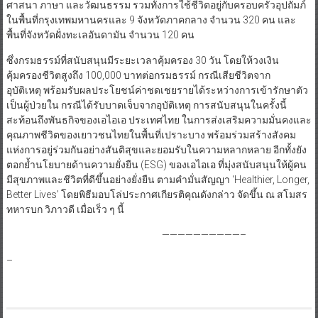
ศาสนา ภาษา และวัฒนธรรม รวมทั้งการใช้ชีวิตอยู่กับครอบครัวอุปถัมภ์
ในพื้นที่กรุงเทพมหานครและ 9 จังหวัดภาคกลาง จำนวน 320 คน และ
พื้นที่จังหวัดฝั่งทะเลอันดามัน จำนวน 120 คน
ซึ่งกรมธรรม์ที่สนับสนุนมีระยะเวลาคุ้มครอง 30 วัน โดยให้วงเงิน
คุ้มครองชีวิตสูงถึง 100,000 บาทต่อกรมธรรม์ กรณีเสียชีวิตจาก
อุบัติเหตุ พร้อมรับผลประโยชน์ค่าชดเชยรายได้ระหว่างการเข้ารักษาตัว
เป็นผู้ป่วยใน กรณีได้รับบาดเจ็บจากอุบัติเหตุ การสนับสนุนในครั้งนี้
สะท้อนถึงพันธกิจของเอไอเอ ประเทศไทย ในการส่งเสริมความมั่นคงและ
คุณภาพชีวิตของเยาวชนไทยในพื้นที่เปราะบาง พร้อมร่วมสร้างสังคม
แห่งการอยู่ร่วมกันอย่างสันติสุขและยอมรับในความหลากหลาย อีกทั้งยัง
ตอกย้ำนโยบายด้านความยั่งยืน (ESG) ของเอไอเอ ที่มุ่งสนับสนุนให้ผู้คน
มีสุขภาพและชีวิตที่ดีขึ้นอย่างยั่งยืน ตามคำมั่นสัญญา ‘Healthier, Longer,
Better Lives’ โดยพิธีมอบโล่ประกาศเกียรติคุณดังกล่าว จัดขึ้น ณ สโมสร
ทหารบก วิภาวดี เมื่อเร็ว ๆ นี้
——————————–
–