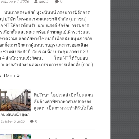
February 7, 2026
admin
0
นเอกสรรพชัยย์ หุวะนันทน์ กรรมการผู้จัดการ
ญ่ บริษัท โทรคมนาคมแห่งชาติ จำกัด (มหาชน)
ือ NT ให้การต้อนรับ นายณรงค์ รักร้อย กรรมการ
รเลือกตั้ง และคณะ พร้อมนำชมศูนย์เฝ้าระวังและ
กษาความปลอดภัยทางไซเบอร์ เพื่อสนับสนุนภารกิจ
ือกตั้งสมาชิกสภาผู้แทนราษฎร และการออกเสียง
ะชามติ ประจำปี 2569 ณ ห้องประชุม อาคาร 20
้น 4 สำนักงานแจ้งวัฒนะ โดย NT ได้รับมอบ
ายจากสำนักงานคณะกรรมการการเลือกตั้ง (กกต.)
ad More
ที่ปรึกษา โฮปเวลล์ เปิดโปง แผน
ล้มล้างคำพิพากษาศาลปกครอง
สูงสุด เป็นการกระทำที่รับไม่ได้
้อมเดินหน้าสู่ต่อ
October 5, 2025
0