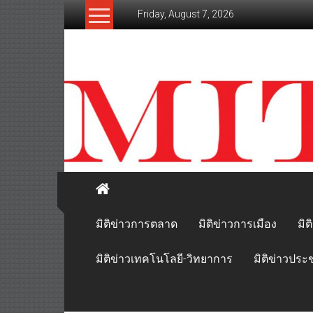
Skip
Friday, August 7, 2026
to
content
mitikhao.com
สะท้อน
ลึก
ทุก
เหลี่ยม
มุม
เศรษฐกิจ-
การเมือง-
สังคม
มิติข่าวการตลาด
มิติข่าวการเมือง
มิต
มิติข่าวเทคโนโลยี-วิทยาการ
มิติข่าวประ