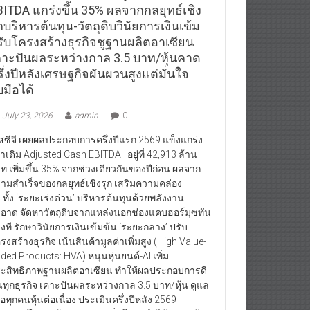
BITDA แกร่งขึ้น 35% ผลจากกลยุทธ์เชิง
กบริหารต้นทุน-วัตถุดิบวินัยการเงินเข้ม
รับโครงสร้างธุรกิจชูฐานผลิตอาเซียน
คาะปันผลระหว่างกาล 3.5 บาท/หุ้นคาด
ึ่งปีหลังเศรษฐกิจผันผวนสูงแต่มั่นใจ
บมือได้
July 23, 2026
admin
0
สซีจี เผยผลประกอบการครึ่งปีแรก 2569 แข็งแกร่ง
่าเดิม Adjusted Cash EBITDA อยู่ที่ 42,913 ล้าน
ท เพิ่มขึ้น 35% จากช่วงเดียวกันของปีก่อน ผลจาก
ามสำเร็จของกลยุทธ์เชิงรุก เสริมความคล่อง
ว ทั้ง ‘ระยะเร่งด่วน’ บริหารต้นทุนด้วยพลังงาน
อาด จัดหาวัตถุดิบจากแหล่งนอกช่องแคบฮอร์มุซทัน
วงที รักษาวินัยการเงินเข้มข้น ‘ระยะกลาง’ ปรับ
รงสร้างธุรกิจ เน้นสินค้ามูลค่าเพิ่มสูง (High Value-
ded Products: HVA) หนุนหุ่นยนต์-AI เพิ่ม
ะสิทธิภาพฐานผลิตอาเซียน ทำให้ผลประกอบการดี
้นทุกธุรกิจ เคาะปันผลระหว่างกาล 3.5 บาท/หุ้น ดูแล
้ถือทุกคนหุ้นต่อเนื่อง ประเมินครึ่งปีหลัง 2569