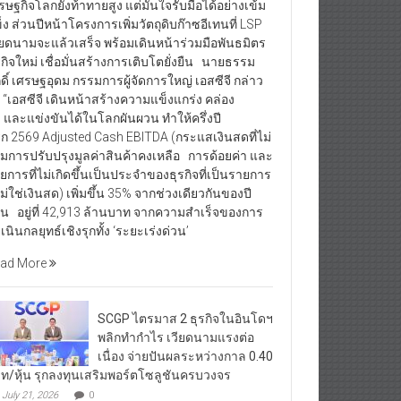
รษฐกิจโลกยังท้าทายสูง แต่มั่นใจรับมือได้อย่างเข้ม
็ง ส่วนปีหน้าโครงการเพิ่มวัตถุดิบก๊าซอีเทนที่ LSP
ียดนามจะแล้วเสร็จ พร้อมเดินหน้าร่วมมือพันธมิตร
รกิจใหม่ เชื่อมั่นสร้างการเติบโตยั่งยืน นายธรรม
กดิ์ เศรษฐอุดม กรรมการผู้จัดการใหญ่ เอสซีจี กล่าว
า “เอสซีจี เดินหน้าสร้างความแข็งแกร่ง คล่อง
ว และแข่งขันได้ในโลกผันผวน ทำให้ครึ่งปี
ก 2569 Adjusted Cash EBITDA (กระแสเงินสดที่ไม่
มการปรับปรุงมูลค่าสินค้าคงเหลือ การด้อยค่า และ
ยการที่ไม่เกิดขึ้นเป็นประจำของธุรกิจที่เป็นรายการ
่ไม่ใช่เงินสด) เพิ่มขึ้น 35% จากช่วงเดียวกันของปี
อน อยู่ที่ 42,913 ล้านบาท จากความสำเร็จของการ
เนินกลยุทธ์เชิงรุกทั้ง ‘ระยะเร่งด่วน’
ad More
SCGP ไตรมาส 2 ธุรกิจในอินโดฯ
พลิกทำกำไร เวียดนามแรงต่อ
เนื่อง จ่ายปันผลระหว่างกาล 0.40
ท/หุ้น รุกลงทุนเสริมพอร์ตโซลูชันครบวงจร
July 21, 2026
0