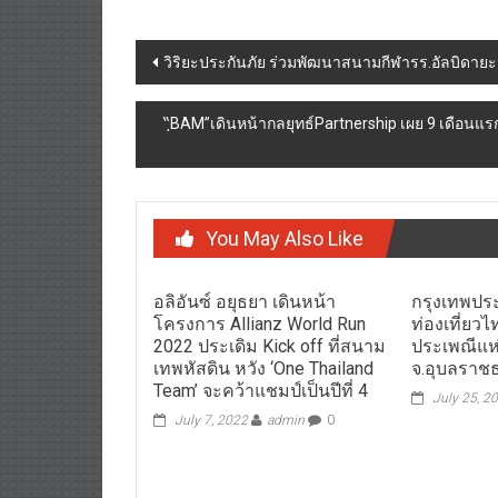
Post
วิริยะประกันภัย ร่วมพัฒนาสนามกีฬารร.อัลบิดายะห์
navigation
“ฺBAM”เดินหน้ากลยุทธ์Partnership เผย 9 เดือนแร
You May Also Like
อลิอันซ์ อยุธยา เดินหน้า
กรุงเทพประ
โครงการ Allianz World Run
ท่องเที่ยว
2022 ประเดิม Kick off ที่สนาม
ประเพณีแห
เทพหัสดิน หวัง ‘One Thailand
จ.อุบลราชธ
Team’ จะคว้าแชมป์เป็นปีที่ 4
July 25, 2
July 7, 2022
admin
0