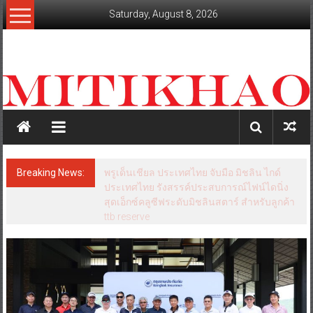
Skip
Saturday, August 8, 2026
to
content
mitikhao.com
สะท้อน
ลึก
ทุก
เหลี่ยม
มุม
เศรษฐกิจ-
Breaking News:
พรูเด็นเชียล ประเทศไทย จับมือ มิชลิน ไกด์
การเมือง-
ประเทศไทย รังสรรค์ประสบการณ์ไฟน์ไดนิ่ง
สังคม
สุดเอ็กซ์คลูซีฟระดับมิชลินสตาร์ สำหรับลูกค้า
ttb reserve