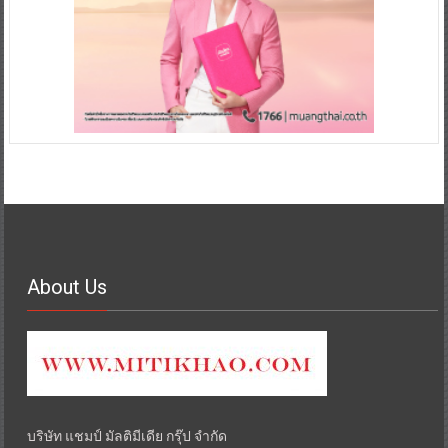
About Us
บริษัท แชมป์ มัลติมีเดีย กรุ๊ป จำกัด