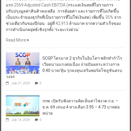
แรก 2569 Adjusted Cash EBITDA (กระแสเงินสดที่ไม่รวมการ
ปรับปรุงมูลค่าสินค้าคงเหลือ การด้อยค่า และรายการที่ไม่เกิดขึ้น
เป็นประจำของธุรกิจที่เป็นรายการที่ไม่ใช่เงินสด) เพิ่มขึ้น 35% จาก
ช่วงเดียวกันของปีก่อน อยู่ที่ 42,913 ล้านบาท จากความสำเร็จของ
การดำเนินกลยุทธ์เชิงรุกทั้ง ‘ระยะเร่งด่วน’
Read More
SCGP ไตรมาส 2 ธุรกิจในอินโดฯ พลิกทำกำไร
เวียดนามแรงต่อเนื่อง จ่ายปันผลระหว่างกาล
0.40 บาท/หุ้น รุกลงทุนเสริมพอร์ตโซลูชันครบ
วงจร
July 21, 2026
0
กกพ. เปิดรับฟังความคิดเห็นค่าไฟงวด ก.ย. –
ธ.ค. 69 เสนอ 4 ทางเลือก 3.95 – 4.73 บาทต่อ
หน่วย
July 14, 2026
0