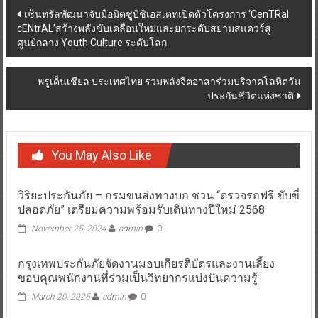
Post
เซ็นทรัลพัฒนาจับมือมิตซูบิชิเอสเตทเปิดตัวโครงการ ‘CenTRal
cENtrAL’สร้างพลังขับเคลื่อนใหม่และยกระดับสยามสแควร์สู่
navigation
ศูนย์กลาง Youth Culture ระดับโลก
พรูเด็นเชียล ประเทศไทย รวมพลังจิตอาสาร่วมบริจาคโลหิตวัน
ประกันชีวิตแห่งชาติ
You May Also Like
วิริยะประกันภัย – กรมขนส่งทางบก ชวน “ตรวจรถฟรี ขับขี่
ปลอดภัย” เตรียมความพร้อมรับเดินทางปีใหม่ 2568
November 25, 2024
admin
0
กรุงเทพประกันภัยจัดงานมอบเกียรติบัตรและงานเลี้ยง
ขอบคุณพนักงานที่ร่วมเป็นวิทยากรแบ่งปันความรู้
March 20, 2025
admin
0