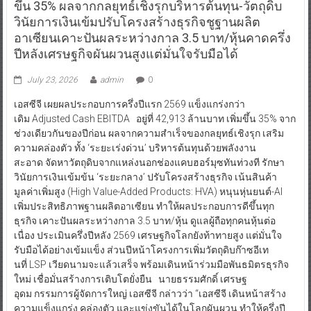
ขึ้น 35% ผลจากกลยุทธ์เชิงรุกบริหารต้นทุน-วัตถุดิบ
วินัยการเงินเข้มปรับโครงสร้างธุรกิจชูฐานผลิต
อาเซียนเคาะปันผลระหว่างกาล 3.5 บาท/หุ้นคาดครึ่ง
ปีหลังเศรษฐกิจผันผวนสูงแต่มั่นใจรับมือได้
July 23, 2026
admin
0
เอสซีจี เผยผลประกอบการครึ่งปีแรก 2569 แข็งแกร่งกว่า
เดิม Adjusted Cash EBITDA อยู่ที่ 42,913 ล้านบาท เพิ่มขึ้น 35% จาก
ช่วงเดียวกันของปีก่อน ผลจากความสำเร็จของกลยุทธ์เชิงรุก เสริม
ความคล่องตัว ทั้ง ‘ระยะเร่งด่วน’ บริหารต้นทุนด้วยพลังงาน
สะอาด จัดหาวัตถุดิบจากแหล่งนอกช่องแคบฮอร์มุซทันท่วงที รักษา
วินัยการเงินเข้มข้น ‘ระยะกลาง’ ปรับโครงสร้างธุรกิจ เน้นสินค้า
มูลค่าเพิ่มสูง (High Value-Added Products: HVA) หนุนหุ่นยนต์-AI
เพิ่มประสิทธิภาพฐานผลิตอาเซียน ทำให้ผลประกอบการดีขึ้นทุก
ธุรกิจ เคาะปันผลระหว่างกาล 3.5 บาท/หุ้น ดูแลผู้ถือทุกคนหุ้นต่อ
เนื่อง ประเมินครึ่งปีหลัง 2569 เศรษฐกิจโลกยังท้าทายสูง แต่มั่นใจ
รับมือได้อย่างเข้มแข็ง ส่วนปีหน้าโครงการเพิ่มวัตถุดิบก๊าซอีเท
นที่ LSP เวียดนามจะแล้วเสร็จ พร้อมเดินหน้าร่วมมือพันธมิตรธุรกิจ
ใหม่ เชื่อมั่นสร้างการเติบโตยั่งยืน นายธรรมศักดิ์ เศรษฐ
อุดม กรรมการผู้จัดการใหญ่ เอสซีจี กล่าวว่า “เอสซีจี เดินหน้าสร้าง
ความแข็งแกร่ง คล่องตัว และแข่งขันได้ในโลกผันผวน ทำให้ครึ่งปี