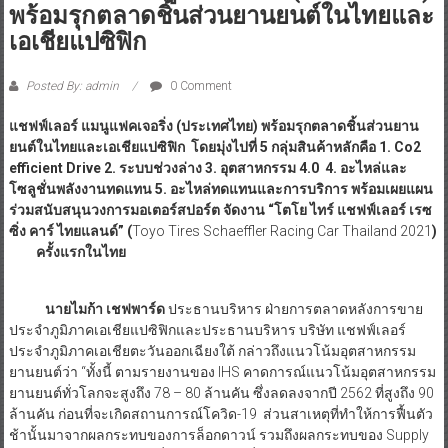
พร้อมรุกตลาดชิ้นส่วนยานยนต์ในไทยและ
เอเชียแปซิฟิก
Posted By: admin
0 Comment
แชฟฟ์เลอร์ แมนูแฟคเจอริ่ง (ประเทศไทย) พร้อมรุกตลาดชิ้นส่วนยาน
ยนต์ในไทยและเอเชียแปซิฟิก โดยมุ่งไปที่
5 กลุ่มสินค้าหลักคือ 1. Co2
efficient Drive 2. ระบบช่วงล่าง 3. อุตสาหกรรม 4.0 4. อะไหล่และ
โซลูชั่นพลังงานทดแทน 5. อะไหล่ทดแทนและการบริการ พร้อมเผยแผน
ร่วมสนับสนุนวงการมอเตอร์สปอร์ต จัดงาน “โตโย ไทร์ แชฟฟ์เลอร์ เรซ
ซิ่ง คาร์ ไทยแลนด์” (
Toyo Tires Schaeffler Racing Car Thailand 2021
)
ครั้งแรกในไทย
นายไมก้า เชฟพาร์ด
ประธานบริหาร ฝ่ายการตลาดหลังการขาย
ประจำภูมิภาคเอเชียแปซิฟิกและประธานบริหาร บริษัท แชฟฟ์เลอร์
ประจำภูมิภาคเอเชียตะวันออกเฉียงใต้ กล่าวถึงแนวโน้มอุตสาหกรรม
ยานยนต์ว่า “ทั้งนี้ ตามรายงานของ IHS คาดการณ์แนวโน้มอุตสาหกรรม
ยานยนต์ทั่วโลกจะสูงถึง 78 – 80 ล้านคัน ซึ่งลดลงจากปี 2562 ที่สูงถึง 90
ล้านคัน ก่อนที่จะเกิดสถานการณ์โควิด-19 ส่วนสาเหตุที่ทำให้การฟื้นตัว
ช้านั้นมาจากผลกระทบของการล็อกดาวน์ รวมถึงผลกระทบของ Supply