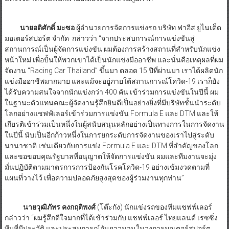
นายอดิศักดิ์ มะซอ
ผู้อำนวยการจัดการแข่งรถ บริษัท ฟาอีส ยูไนเต็ด
มอเตอร์สปอร์ต จำกัด กล่าวว่า “จากประสบการณ์การแข่งขันสู่
สถานการณ์เป็นผู้จัดการแข่งขัน ผมต้องการสร้างสถานที่สำหรับนักแข่ง
หน้าใหม่ เพื่อปั้นให้พวกเขาได้เป็นนักแข่งมืออาชีพ และนั่นคือเหตุผลที่ผม
จัดงาน “Racing Car Thailand” ขึ้นมา ตลอด 15 ปีที่ผ่านมา เราได้ผลิตนัก
แข่งมืออาชีพมากมาย และแม้จะอยู่ภายใต้สถานการณ์โควิด-19 เราก็ยัง
ได้รับความสนใจจากนักแข่งกว่า 400 คัน เข้าร่วมการแข่งขันในปีนี้ ผม
ในฐานะตัวแทนคณะผู้จัดงานรู้สึกยินดีเป็นอย่างยิ่งที่มีบริษัทชั้นนำระดับ
โลกอย่างแชฟฟ์เลอร์เข้าร่วมการแข่งขัน Formula E และ DTM และให้
เกียรติเข้าร่วมเป็นหนึ่งในผู้สนับสนุนหลักอย่างเป็นทางการในการจัดงาน
ในปีนี้ นับเป็นอีกก้าวหนึ่งในการยกระดับการจัดงานของเราไปสู่ระดับ
นานาชาติ เช่นเดียวกับการแข่ง Formula E และ DTM ที่สำคัญของโลก
และขอขอบคุณรัฐบาลที่อนุญาตให้จัดการแข่งขัน ผมและทีมงานจะมุ่ง
มั่นปฏิบัติตามมาตรการการป้องกันโรคโควิด-19 อย่างเข้มงวดตามที่
แผนที่วางไว้ เพื่อความปลอดภัยสูงสุดของผู้ร่วมงานทุกท่าน”
นายวุฒิภัทร คงกฤติพงศ์
(โต๊ะกัง) นักแข่งรถของทีมแชฟฟ์เลอร์
กล่าวว่า “ผมรู้สึกดีใจมากที่ได้เข้าร่วมกับ แชฟฟ์เลอร์ ไทยแลนด์ เรซซิ่ง
ทีมที่มีประวัติ และประสบการณ์อันยาวนานในวงการมอเตอร์สปอร์ต