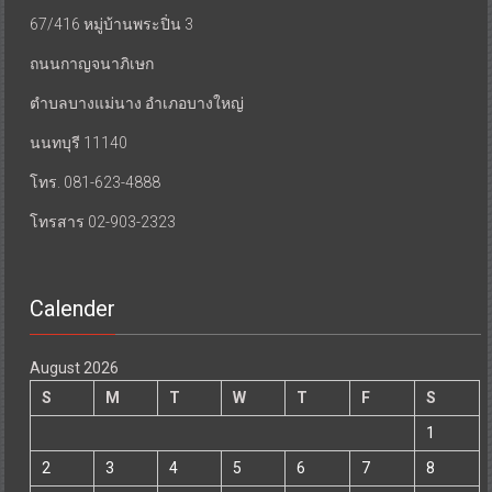
67/416 หมู่บ้านพระปิ่น 3
ถนนกาญจนาภิเษก
ตำบลบางแม่นาง อำเภอบางใหญ่
นนทบุรี 11140
โทร. 081-623-4888
โทรสาร 02-903-2323
Calender
August 2026
S
M
T
W
T
F
S
1
2
3
4
5
6
7
8