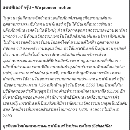
แชฟฟ์เลอร์ กรุ๊ป –
We pioneer motion
ในฐานะผู้ผลิตและจัดจำหน่ายผลิตภัณฑ์ภาคธุรกิจยานยนต์และ
อุตสาหกรรมระดับโลก แชฟฟ์เลอร์ กรุ๊ป ได้ขับเคลื่อนการพัฒนา
ผลิตภัณฑ์และเทคโนโลยีใหม่ๆ สำหรับภาคอุตสาหกรรมและยานยนต์มา
มากกว่า
70 ปี ด้วยนวัตกรรม เทคโนโลยี ผลิตภัณฑ์และบริการที่ทันสมัย
ในด้านการลดก๊าซคาร์บอนไดออกไซด์ ยานยนต์ไฟฟ้า อุตสาหกรรม
ดิจิตอล 4.0 และพลังงานหมุนเวียน ทำให้แชฟฟ์เลอร์เป็นหุ้นส่วนธุรกิจที่
มีความน่าเชื่อถือในด้านการจัดหาผลิตภัณฑ์และบริการด้าน
อุตสาหกรรมและยานยนต์ที่มีประสิทธิภาพ ชาญฉลาด และยั่งยืน เรา
ผลิตชิ้นส่วนและระบบที่มีความแม่นยำสูงสำหรับระบบขับเคลื่อน (
drive
train)
และระบบช่วงล่าง (แชสซี) รวมถึง ตลับลูกปืนหลายชนิด เหมาะ
สำหรับการใช้งานในอุตสาหกรรมหลากหลายประเภท แชฟฟ์เลอร์ กรุ๊ป
มียอดขายประมาณ
1.26 หมื่นล้านยูโรในปี พ.ศ. 2563 โดยเป็นหนึ่งใน
บริษัทครอบครัวที่ใหญ่สุดในโลก ด้วยจำนวนพนักงานมากถึง 83,300 อีก
ทั้งจากข้อมูลของ
DPMA (
สำนักงานสิทธิบัตรและเครื่องหมายการค้า
เยอรมนี) แชฟฟ์เลอร์เป็นบริษัทที่มีการพัฒนานวัตกรรมมากสุดเป็นอันดับ
สอง โดยมีการยื่นขอจดสิทธิบัตรไปมากกว่า
1,900 รายการในปี พ.ศ.
2563
ธุรกิจอะไหล่ทดแทนของแชฟฟ์เลอร์ในประเทศไทย
(Schaeffler