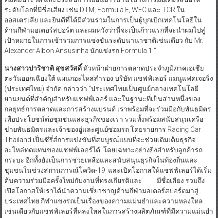
ระดับโลกที่มีชื่อเสียง เช่น DTM, Formula E, WEC และ TCR ใน
ออสเตรเลีย และยินดีที่ได้มีส่วนร่วมในการเป็นผู้บุกเบิกเทคโนโลยีใน
ด้านกีฬามอเตอร์สปอร์ต และผมหวังว่านี่จะเป็นก้าวแรกที่จะนำผมไปสู่
เป้าหมายในการเข้าร่วมการแข่งขันระดับนานาชาติเช่นเดียว กับ Mr.
Alexander Albon Ansusinha นักแข่งรถ Formula 1 ”
นางสาวปาริชาติ สุขสวัสดิ์
หัวหน้าฝ่ายการตลาดประจำภูมิภาคเอเชีย
ตะวันออกเฉียงใต้ แผนกอะไหล่สำรอง บริษัท แชฟฟ์เลอร์ แมนูแฟคเจอริ่ง
(ประเทศไทย) จำกัด กล่าวว่า “ประเทศไทยเป็นศูนย์กลางเทคโนโลยี
ยานยนต์ที่สำคัญสำหรับแชฟฟ์เลอร์ และในฐานะที่เป็นส่วนหนึ่งของ
กลยุทธ์การตลาดและการสร้างแบรนด์ เราพร้อมที่จะร่วมมือกับพันธมิตร
เพื่อประโยชน์ต่อชุมชนและธุรกิจของเรา รวมทั้งพร้อมสนับสนุนเครือ
ข่ายพันธมิตรและเจ้าของอู่และศูนย์ซ่อมรถ โดยรายการ Racing Car
Thailand เป็นซีรี่ส์การแข่งขันที่สมบูรณ์แบบที่จะช่วยเติมเต็มธุรกิจ
อะไหล่ทดแทนของแชฟฟ์เลอร์ได้ โดยเฉพาะอย่างยิ่งสำหรับลูกค้ารถ
กระบะ อีกทั้งยังเป็นการช่วยเหลือและสนับสนุนธุรกิจในท้องถิ่นและ
ชุมชนในช่วงสถานการณ์โควิด-19 และเปิดโอกาสให้แชฟฟ์เลอร์ได้เริ่ม
ต้นความร่วมมือครั้งใหม่กับงานที่ทรงเกียรติและ มีชื่อเสียง รวมถึง
เปิดโอกาสให้เราได้นำความเชี่ยวชาญด้านกีฬามอเตอร์สปอร์ตมาสู่
ประเทศไทย กีฬาแข่งรถเป็นเรื่องของความแม่นยำและความหลงใหล
เช่นเดียวกับแชฟฟ์เลอร์ที่หลงใหลในการสร้างผลิตภัณฑ์ที่มีความแม่นยำ