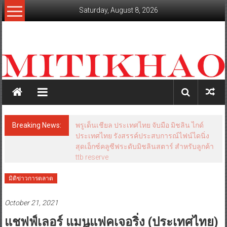
Skip
Saturday, August 8, 2026
to
content
mitikhao.com
สะท้อน
ลึก
ทุก
เหลี่ยม
มุม
เศรษฐกิจ-
Breaking News:
พรูเด็นเชียล ประเทศไทย จับมือ มิชลิน ไกด์
การเมือง-
ประเทศไทย รังสรรค์ประสบการณ์ไฟน์ไดนิ่ง
สังคม
สุดเอ็กซ์คลูซีฟระดับมิชลินสตาร์ สำหรับลูกค้า
ttb reserve
มิติข่าวการตลาด
October 21, 2021
แชฟฟ์เลอร์ แมนูแฟคเจอริ่ง (ประเทศไทย)