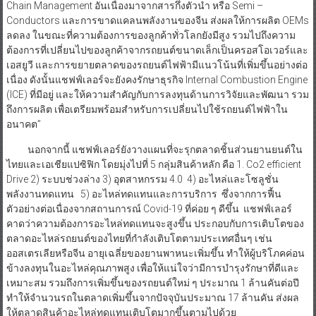
Chain Management อันเนื่องมาจากสารกึ่งตัวนำ หรือ Semi –
Conductors และการขาดแคลนพลังงานของจีน ส่งผลให้การผลิต OEMs
ลดลง ในขณะที่ความต้องการของลูกค้าทั่วโลกยังมีสูง รวมไปถึงความ
ต้องการที่เปลี่ยนไปของลูกค้าจากรถยนต์ขนาดเล็กเป็นครอสโอเวอร์และ
เอสยูวี และการขยายตลาดของรถยนต์ไฟฟ้ามีแนวโน้นที่เพิ่มขึ้นอย่างต่อ
เนื่อง ดังนั้นแชฟฟ์เลอร์จะยังคงรักษาธุรกิจ Internal Combustion Engine
(ICE) ที่มีอยู่ และให้ความสำคัญกับการลงทุนด้านการวิจัยและพัฒนา รวม
ถึงการผลิต เพื่อเตรียมพร้อมสำหรับการเปลี่ยนไปใช้รถยนต์ไฟฟ้าใน
อนาคต”
นอกจากนี้ แชฟฟ์เลอร์ยังวางแผนที่จะรุกตลาดชิ้นส่วนยานยนต์ใน
ไทยและเอเชียแปซิฟิก โดยมุ่งไปที่ 5 กลุ่มสินค้าหลัก คือ 1. Co2 efficient
Drive 2) ระบบช่วงล่าง 3) อุตสาหกรรม 4.0 4) อะไหล่และโซลูชั่น
พลังงานทดแทน 5) อะไหล่ทดแทนและการบริการ ซึ่งจากการฟื้น
ตัวอย่างต่อเนื่องจากสถานการณ์ Covid-19 ที่ค่อย ๆ ดีขึ้น แชฟฟ์เลอร์
คาดว่าความต้องการอะไหล่ทดแทนจะสูงขึ้น ประกอบกับการเติบโตของ
ตลาดอะไหล่รถยนต์ของไทยที่กำลังเติบโตตามประเทศอื่นๆ เช่น
ออสเตรเลียหรือจีน อายุเฉลี่ยของยานพาหนะเพิ่มขึ้น ทำให้ผู้บริโภคค่อน
ข้างลงทุนในอะไหล่คุณภาพสูง เพื่อให้แน่ใจว่ามีการบำรุงรักษาที่ดีและ
เหมาะสม รวมถึงการเพิ่มขึ้นของรถยนต์ใหม่ ๆ ประมาณ 1 ล้านคันต่อปี
ทำให้จำนวนรถในตลาดเพิ่มขึ้นจากปัจจุบันประมาณ 17 ล้านคัน ส่งผล
ให้ตลาดสินค้าอะไหล่ทดแทนเติบโตมากขึ้นตามไปด้วย