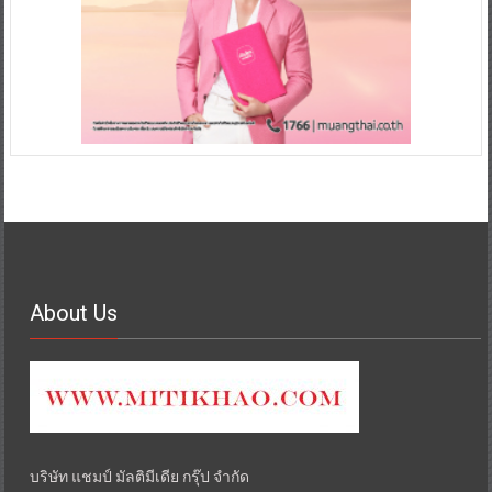
About Us
บริษัท แชมป์ มัลติมีเดีย กรุ๊ป จำกัด