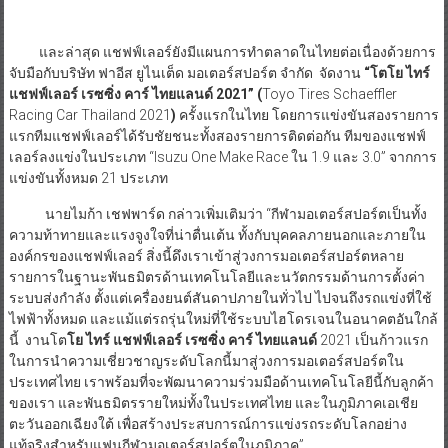
และล่าสุด แชฟฟ์เลอร์ยังมีแผนการทำตลาดในไทยต่อเนื่องด้วยการ
จับมือกับบริษัท ฟาอีส ยูไนเต็ด มอเตอร์สปอร์ต จำกัด จัดงาน
“โตโย ไทร์
แชฟฟ์เลอร์ เรซซิ่ง คาร์ ไทยแลนด์
2021” (
Toyo Tires Schaeffler
Racing Car Thailand 2021
)
ครั้งแรกในไทย โดยการแข่งขันสองรายการ
แรกทีมแชฟฟ์เลอร์ได้รับชัยชนะทั้งสองรายการติดต่อกัน ทีมของแชฟฟ์
เลอร์ลงแข่งในประเภท “Isuzu One Make Race ใน 1.9 และ 3.0” จากการ
แข่งขันทั้งหมด 21 ประเภท
นายไมก้า เชฟพาร์ด กล่าวเพิ่มเติมว่า “กีฬามอเตอร์สปอร์ตเป็นทั้ง
ความท้าทายและแรงจูงใจที่น่าตื่นเต้น ทั้งกับบุคคลภายนอกและภายใน
องค์กรของแชฟฟ์เลอร์ สิ่งนี้ดึงเราเข้าสู่วงการมอเตอร์สปอร์ตหลาย
รายการในฐานะพันธมิตรด้านเทคโนโลยีและนวัตกรรมด้านการตั้งค่า
ระบบส่งกำลัง ตั้งแต่เครื่องยนต์สันดาปภายในทั่วไป ไปจนถึงรถแข่งที่ใช้
ไฟฟ้าทั้งหมด และแม้แต่รถรุ่นใหม่ที่ใช้ระบบไฮโดรเจนในอนาคตอันใกล้
นี้ งานโต
โย ไทร์ แชฟฟ์เลอร์ เรซซิ่ง คาร์ ไทยแลนด์
2021 เป็นก้าวแรก
ในการนำความเชี่ยวชาญระดับโลกนี้มาสู่วงการมอเตอร์สปอร์ตใน
ประเทศไทย เราพร้อมที่จะพัฒนาความร่วมมือด้านเทคโนโลยีนี้กับลูกค้า
ของเรา และพันธมิตรรายใหม่ทั้งในประเทศไทย และในภูมิภาคเอเชีย
ตะวันออกเฉียงใต้ เพื่อสร้างประสบการณ์การแข่งรถระดับโลกอย่าง
แท้จริงสำหรับแฟนกีฬามอเตอร์สปอร์ตในภูมิภาค”