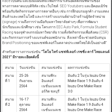
Race เป็นต้น และยังมีแผนที่จะเพิ่มการนำเสนอผลิตภัณฑ์ผ่านช่อง
ทางการตลาดแบบดิจิทัล เช่น เว็บไซต์ SEO Youtubers และอีคอมเมิร์ซ
พร้อมกับจัดกิจกรรมทางการตลาดอื่นๆ เช่น การฝึกอบรมลูกค้า งานแสดง
สินค้าและเทคโนโลยี และการสร้างแบรนด์ผ่านป้ายร้านผู้จัดจำหน่าย
(signage) รวมถึงการร่วมมือกับมหาวิทยาลัยต่างๆ เพื่อการพัฒนา
นักเรียนและนักศึกษา เช่น โครงการ EEC Auto Park, Formula Student
Racing ของจุฬาลงกรณ์มหาวิทยาลัย รวมทั้งจัดกิจกรรมเพื่อสังคม (CSR)
และกิจกรรมการสร้างแบรนด์ของพนักงาน สิ่งเหล่านี้จะช่วยสนับสนุน
Brand Positioning ของแชฟฟ์เลอร์ในตลาดประเทศไทยได้เป็นอย่างดี”
สำหรับตารางการแข่งขัน
“โตโย ไทร์ แชฟฟ์เลอร์ เรซซิ่ง คาร์ ไทยแลนด์
2021” มีรายละเอียดดังนี้
สนาม
วันแข่งขัน
สนามแข่งขัน
ผลการแข่งขัน
สนาม
25-26
สนามพีระ
อันดับ 2 ในรุ่น Isuzu One
ที่ 1
กันยายน
อินเตอร์
Make Race 1.9 อันดับ 4
2564
เนชั่นแนลเซ
Isuzu One Make Race
อร์กิต ชลบุรี
3.0
สนาม
16-17
สนามพีระ
อันดับ 1 ในรุ่น Isuzu One
ที่ 2
ตุลาคม
อินเตอร์
Make Race 1.9 อันดับ 4
2564
เนชั่นแนลเซ
Isuzu One Make Race