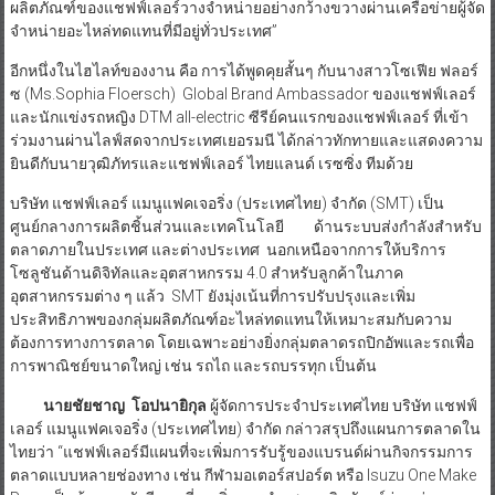
ผลิตภัณฑ์ของแชฟฟ์เลอร์วางจำหน่ายอย่างกว้างขวางผ่านเครือข่ายผู้จัด
จำหน่ายอะไหล่ทดแทนที่มีอยู่ทั่วประเทศ”
อีกหนึ่งในไฮไลท์ของงาน คือ การได้พูดคุยสั้นๆ กับนางสาวโซเฟีย ฟลอร์
ซ (Ms.Sophia Floersch) Global Brand Ambassador ของแชฟฟ์เลอร์
และนักแข่งรถหญิง DTM all-electric ซีรีย์คนแรกของแชฟฟ์เลอร์ ที่เข้า
ร่วมงานผ่านไลฟ์สดจากประเทศเยอรมนี ได้กล่าวทักทายและแสดงความ
ยินดีกับนายวุฒิภัทรและแชฟฟ์เลอร์ ไทยแลนด์ เรซซิ่ง ทีมด้วย
บริษัท แชฟฟ์เลอร์ แมนูแฟคเจอริ่ง (ประเทศไทย) จำกัด (SMT) เป็น
ศูนย์กลางการผลิตชิ้นส่วนและเทคโนโลยี ด้านระบบส่งกำลังสำหรับ
ตลาดภายในประเทศ และต่างประเทศ นอกเหนือจากการให้บริการ
โซลูชันด้านดิจิทัลและอุตสาหกรรม 4.0 สำหรับลูกค้าในภาค
อุตสาหกรรมต่าง ๆ แล้ว SMT ยังมุ่งเน้นที่การปรับปรุงและเพิ่ม
ประสิทธิภาพของกลุ่มผลิตภัณฑ์อะไหล่ทดแทนให้เหมาะสมกับความ
ต้องการทางการตลาด โดยเฉพาะอย่างยิ่งกลุ่มตลาดรถปิกอัพและรถเพื่อ
การพาณิชย์ขนาดใหญ่ เช่น รถไถ และรถบรรทุก เป็นต้น
นายชัยชาญ โอปนายิกุล
ผู้จัดการประจำประเทศไทย บริษัท แชฟฟ์
เลอร์ แมนูแฟคเจอริ่ง (ประเทศไทย) จำกัด กล่าวสรุปถึงแผนการตลาดใน
ไทยว่า “แชฟฟ์เลอร์มีแผนที่จะเพิ่มการรับรู้ของแบรนด์ผ่านกิจกรรมการ
ตลาดแบบหลายช่องทาง เช่น กีฬามอเตอร์สปอร์ต หรือ Isuzu One Make