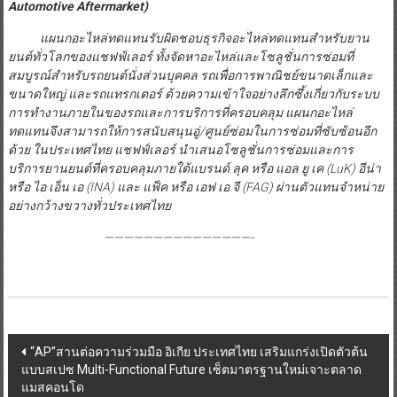
Automotive Aftermarket)
แผนกอะไหล่ทดแทนรับผิดชอบธุรกิจอะไหล่ทดแทนสำหรับยาน
ยนต์ทั่วโลกของแชฟฟ์เลอร์ ทั้งจัดหาอะไหล่และโซลูชั่นการซ่อมที่
สมบูรณ์สำหรับรถยนต์นั่งส่วนบุคคล รถเพื่อการพาณิชย์ขนาดเล็กและ
ขนาดใหญ่ และรถแทรกเตอร์ ด้วยความเข้าใจอย่างลึกซึ้งเกี่ยวกับระบบ
การทำงานภายในของรถและการบริการที่ครอบคลุม แผนกอะไหล่
ทดแทนจึงสามารถให้การสนับสนุนอู่
/ศูนย์ซ่อมในการซ่อมที่ซับซ้อนอีก
ด้วย ในประเทศไทย แชฟฟ์เลอร์ นำเสนอโซลูชั่นการซ่อมและการ
บริการยานยนต์ที่ครอบคลุมภายใต้แบรนด์ ลุค หรือ แอล ยู เค (LuK) อีน่า
หรือ ไอ เอ็น เอ (INA) และ แฟ็ค หรือ เอฟ เอ จี (FAG) ผ่านตัวแทนจำหน่าย
อย่างกว้างขวางทั่วประเทศไทย
———————————————-
Post
“AP”สานต่อความร่วมมือ อิเกีย ประเทศไทย เสริมแกร่งเปิดตัวต้น
แบบสเปซ Multi-Functional Future เซ็ตมาตรฐานใหม่เจาะตลาด
navigation
แมสคอนโด