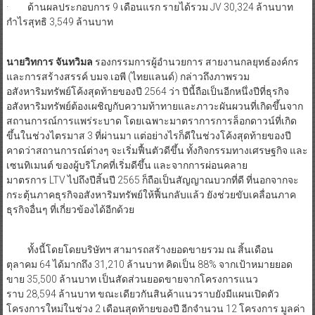
· ด้านผลประกอบการ 9 เดือนแรก รายได้รวม JV 30,324 ล้านบาท
กำไรสุทธิ 3,549 ล้านบาท
นายวิทการ จันทวิมล
รองกรรมการผู้อำนวยการ สายงานกลยุทธ์องค์กร
และการสร้างสรรค์ บมจ.เอพี (ไทยแลนด์) กล่าวถึงภาพรวม
อสังหาริมทรัพย์โค้งสุดท้ายของปี 2564 ว่า ปีนี้ถือเป็นอีกหนึ่งปีที่ธุรกิจ
อสังหาริมทรัพย์ต้องเผชิญกับความท้าทายและภาวะผันผวนที่เกิดขึ้นจาก
สถานการณ์การแพร่ระบาด โดยเฉพาะมาตราการการล็อกดาวน์ที่เกิด
ขึ้นในช่วงไตรมาส 3 ที่ผ่านมา แต่อย่างไรก็ดีในช่วงโค้งสุดท้ายของปี
คาดว่าสถานการณ์ต่างๆ จะเริ่มฟื้นตัวดีขึ้น ทั้งกิจกรรมทางเศรษฐกิจ และ
เซนทิเมนต์ ของผู้บริโภคที่เริ่มดีขึ้น และจากการผ่อนคลาย
มาตรการ LTV ไปถึงปีสิ้นปี 2565 ก็ถือเป็นสัญญาณบวกที่ดี ที่นอกจากจะ
กระตุ้นภาคธุรกิจอสังหาริมทรัพย์ให้ฟื้นกลับแล้ว ยังช่วยขับเคลื่อนภาค
ธุรกิจอื่นๆ ที่เกี่ยวข้องได้อีกด้วย
ทั้งนี้โดยโดยบริษัทฯ สามารถสร้างยอดขายรวม ณ สิ้นเดือน
ตุลาคม 64 ได้มากถึง 31,210 ล้านบาท คิดเป็น 88% จากเป้าหมายยอด
ขาย 35,500 ล้านบาท เป็นสัดส่วนยอดขายจากโครงการแนว
ราบ 28,594 ล้านบาท ขณะเดียวกันสินค้าแนวราบยังมีแผนเปิดตัว
โครงการใหม่ในช่วง 2 เดือนสุดท้ายของปี อีกจำนวน 12 โครงการ มูลค่า