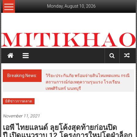
Skip
Monday, August 10, 2026
to
content
mitikhao.com
สะท้อน
ลึก
ทุก
เหลี่ยม
มุม
เศรษฐกิจ-
Breaking News:
วิริยะประกันภัย พร้อมจ่ายสินไหมทดแทน กรณี
การเมือง-
สถานการณ์ก่อเหตุความรุนแรง โรงเรียน
สังคม
เทพศิรินทร์ นนทบุรี
มิติข่าวการตลาด
November 11, 2021
เอพี ไทยแลนด์ ลุยโค้งสุดท้ายก่อนปิด
ปี เปิดแนวราบ 12 โครงการใหม่โตฝ่าล็อก