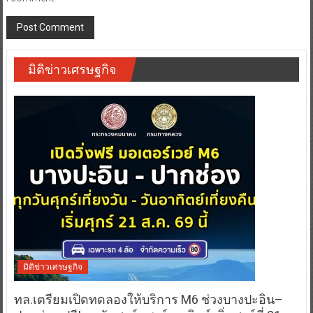
มิติข่าวเศรษฐกิจ
มิติข่าวเศรษฐกิจ
ทล.เตรียมเปิดทดลองให้บริการ M6 ช่วงบางปะอิน–