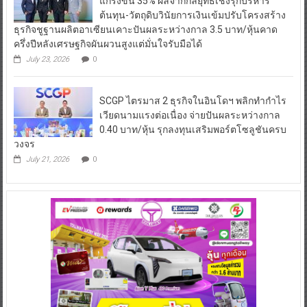
แกร่งขึ้น 35% ผลจากกลยุทธ์เชิงรุกบริหาร
ต้นทุน-วัตถุดิบวินัยการเงินเข้มปรับโครงสร้าง
ธุรกิจชูฐานผลิตอาเซียนเคาะปันผลระหว่างกาล 3.5 บาท/หุ้นคาด
ครึ่งปีหลังเศรษฐกิจผันผวนสูงแต่มั่นใจรับมือได้
July 23, 2026
0
SCGP ไตรมาส 2 ธุรกิจในอินโดฯ พลิกทำกำไร
เวียดนามแรงต่อเนื่อง จ่ายปันผลระหว่างกาล
0.40 บาท/หุ้น รุกลงทุนเสริมพอร์ตโซลูชันครบ
วงจร
July 21, 2026
0