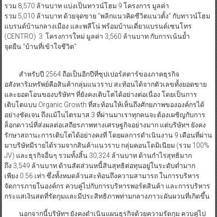
รวม 8,570 ล้านบาท แบ่งเป็นทาวน์โฮม 9 โครงการ มูลค่า
รวม 5,010 ล้านบาท ด้วยจุดขาย “พลิกแนวคิดชีวิตแนวตั้ง” กับทาวน์โฮม
แบรนด์บ้านกลางเมือง และพลีโน่ พร้อมบ้านเดี่ยวแบรนด์เซนโทร
(CENTRO) 3 โครงการใหม่ มูลค่า 3,560 ล้านบาท กับการเน้นย้ำ
จุดยืน “บ้านที่เข้าใจชีวิต”
สำหรับปี 2564 ถือเป็นอีกปีที่ซุปเปอร์สตาร์ของภาคธุรกิจ
อสังหาริมทรัพย์คือสินค้ากลุ่มแนวราบ สะท้อนได้จากตัวเลขทั้งยอดขาย
และยอดโอนของบริษัทฯ ที่ยังคงเติบโตได้อย่างต่อเนื่อง โดยเป็นการ
เติบโตแบบ Organic Growth ที่สะท้อนให้เห็นถึงศักยภาพขององค์กรได้
อย่างชัดเจน ถึงแม้ในไตรมาส 3 ที่ผ่านมาเราทุกคนจะต้องเผชิญกับการ
ล็อกดาวน์ที่ส่งผลต่อเสถียรภาพทางเศรษฐกิจอย่างมาก แต่บริษัทฯ ยังคง
รักษาสถานะการเติบโตได้อย่างคงที่ โดยผลการดำเนินงาน 9 เดือนที่ผ่าน
มาบริษัทมีรายได้รวมจากสินค้าแนวราบ กลุ่มคอนโดมิเนียม (รวม 100%
JV) และธุรกิจอื่นๆ รวมทั้งสิ้น 30,324 ล้านบาท ด้านกำไรสุทธิมาก
ถึง 3,549 ล้านบาท ด้านสัดส่วนหนี้สินสุทธิต่อทุนอยู่ในระดับต่ำมาก
เพียง 0.56 เท่า ซึ่งทั้งหมดล้วนสะท้อนถึงความสามารถ ในการบริหาร
จัดการภายในองค์กร ควบคู่ไปกับการบริหารพอร์ตสินค้า และการบริหาร
กระแสเงินสดที่รัดกุมและมีประสิทธิภาพท่ามกลางภาวะผันผวนที่เกิดขึ้น
นอกจากนี้บริษัทฯ ยังคงดำเนินแผนธุรกิจด้วยความรัดกุม ควบคู่ไป