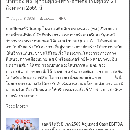
ปากช่อง ฟรี! ทุกวันศุกร์-เสาร์-อาทิตย์ เริ่มศุกร์ที่ 21
สิงหาคม 2569 นี้
August 8, 2026
admin
0
นายปิยพงษ์ จิวัฒนกุลไพศาล อธิบดีกรมทางหลวง (ทล.)เปิดเผยว่า
ตามที่ท่านพิพัฒน์ รัชกิจประการ รองนายกรัฐมนตรีและรัฐมนตรี
ว่าการกระทรวงคมนาคม ได้มอบนโยบาย Quick-Win ให้ทุกหน่วย
งานในสังกัดเร่งรัดโครงการที่อยู่ระหว่างการก่อสร้างให้สามารถเปิด
ให้บริการแก่ประชาชนได้โดยเร็ว โดยเฉพาะโครงการทางหลวง
พิเศษระหว่างเมืองหมายเลข 6 หรือมอเตอร์เวย์ M6 สายบางปะอิน–
นครราชสีมา ให้สามารถเปิดทดลองให้บริการเพิ่มเติม ช่วง
บางปะอิน–ปากช่อง เพื่อให้ประชาชนสามารถเดินทางจากบางปะอิน
ไปยังจังหวัดนครราชสีมาได้อย่างต่อเนื่องตลอดเส้นทาง ทั้งนี้
โดยกรมทางหลวงจึงได้เร่งรัดดำเนินงานตามนโยบายดังกล่าว และมี
ความพร้อมที่จะเปิดทดลองให้บริการมอเตอร์เวย์ M6 ช่วงบางปะอิน–
ปากช่อง ระยะทาง
Read More
เอสซีจีครึ่งปีแรก 2569 Adjusted Cash EBITDA