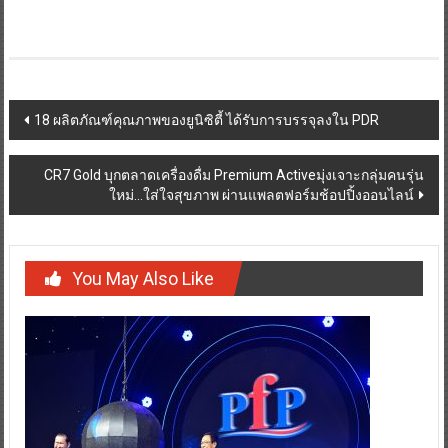
Post
18 ผลิตภัณฑ์คุณภาพของยูนิซิตี้ ได้รับการบรรจุลงใน PDR
navigation
CR7 Gold บุกตลาดเครื่องดื่ม Premium Activeมุ่งเจาะกลุ่มคนรุ่น
ใหม่…ใส่ใจสุขภาพ ผ่านแพลตฟอร์มช้อปปิ้งออนไลน์
You May Also Like