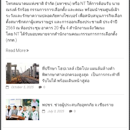
โทรคมนาคมแห่งชาติ จำกัด (มหาชน) หรือ NT ให้การต้อนรับ นาย
ณรงค์ รักร้อย กรรมการการเลือกตั้ง และคณะ พร้อมนำชมศูนย์เฝ้า
ระวังและรักษาความปลอดภัยทางไซเบอร์ เพื่อสนับสนุนภารกิจเลือก
ตั้งสมาชิกสภาผู้แทนราษฎร และการออกเสียงประชามติ ประจำปี
2569 ณ ห้องประชุม อาคาร 20 ชั้น 4 สำนักงานแจ้งวัฒนะ
โดย NT ได้รับมอบหมายจากสำนักงานคณะกรรมการการเลือกตั้ง
(กกต.)
Read More
ที่ปรึกษา โฮปเวลล์ เปิดโปง แผนล้มล้างคำ
พิพากษาศาลปกครองสูงสุด เป็นการกระทำที่
รับไม่ได้ พร้อมเดินหน้าสู่ต่อ
October 5, 2025
0
พปชร. ช่วยผู้ประสบภัยอุทกภัย จ.เชียงราย
July 3, 2025
0