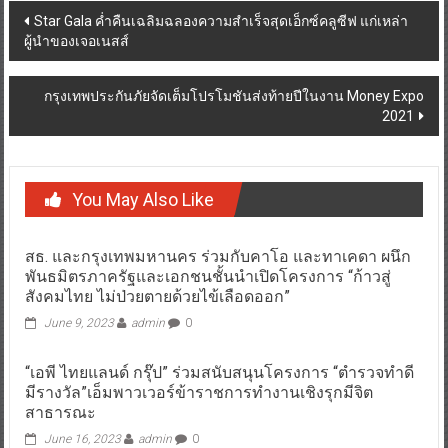
Post
Star Gala ค่ำคืนเฉลิมฉลองความสำเร็จสุดเอ็กซ์คลูซีฟ แก่เหล่า
ผู้นำของเจอเนสส์
navigation
กรุงเทพประกันภัยจัดเต็มโปรโมชันส่งท้ายปีในงาน Money Expo
2021
You May Also Like
สธ. และกรุงเทพมหานคร ร่วมกับคาโอ และทาเคดา ผนึก
พันธมิตรภาครัฐและเอกชนชั้นนำเปิดโครงการ “ก้าวสู่
สังคมไทย ไม่ป่วยตายด้วยไข้เลือดออก”
June 9, 2023
admin
0
“เอพี ไทยแลนด์ กรุ๊ป” ร่วมสนับสนุนโครงการ “ตำรวจทำดี
มีรางวัล”เอ็มพาวเวอร์ข้าราชการทำงานเชิงรุกมีจิต
สาธารณะ
June 16, 2023
admin
0