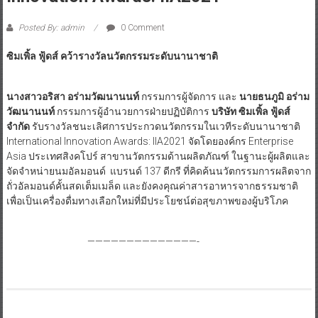
Posted By: admin
0 Comment
ซิมเพิ้ล ฟู้ดส์ คว้ารางวัลนวัตกรรมระดับนานาชาติ
นางสาวอริสา อร่ามวัฒนานนท์
กรรมการผู้จัดการ และ
นายธนภูมิ อร่าม
วัฒนานนท์
กรรมการผู้อำนวยการฝ่ายปฏิบัติการ
บริษัท ซิมเพิ้ล ฟู้ดส์
จำกัด
รับรางวัลชนะเลิศการประกวดนวัตกรรมในเวทีระดับนานาชาติ
International Innovation Awards: IIA2021 จัดโดยองค์กร Enterprise
Asia ประเทศสิงคโปร์ สาขานวัตกรรมด้านผลิตภัณฑ์ ในฐานะผู้ผลิตและ
จัดจำหน่ายนมอัลมอนด์ แบรนด์ 137 ดีกรี ที่คิดค้นนวัตกรรมการผลิตจาก
ถั่วอัลมอนด์คั้นสดเต็มเมล็ด และยังคงคุณค่าสารอาหารจากธรรมชาติ
เพื่อเป็นเครื่องดื่มทางเลือกใหม่ที่มีประโยชน์ต่อสุขภาพของผู้บริโภค
——————————————-