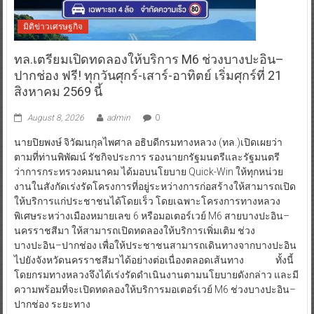
มิติข่าวเศรษฐกิจ
ทล.เตรียมเปิดทดลองให้บริการ M6 ช่วงบางปะอิน–
ปากช่อง ฟรี! ทุกวันศุกร์-เสาร์-อาทิตย์ เริ่มศุกร์ที่ 21
สิงหาคม 2569 นี้
August 8, 2026
admin
0
นายปิยพงษ์ จิวัฒนกุลไพศาล อธิบดีกรมทางหลวง (ทล.)เปิดเผยว่า
ตามที่ท่านพิพัฒน์ รัชกิจประการ รองนายกรัฐมนตรีและรัฐมนตรี
ว่าการกระทรวงคมนาคม ได้มอบนโยบาย Quick-Win ให้ทุกหน่วย
งานในสังกัดเร่งรัดโครงการที่อยู่ระหว่างการก่อสร้างให้สามารถเปิด
ให้บริการแก่ประชาชนได้โดยเร็ว โดยเฉพาะโครงการทางหลวง
พิเศษระหว่างเมืองหมายเลข 6 หรือมอเตอร์เวย์ M6 สายบางปะอิน–
นครราชสีมา ให้สามารถเปิดทดลองให้บริการเพิ่มเติม ช่วง
บางปะอิน–ปากช่อง เพื่อให้ประชาชนสามารถเดินทางจากบางปะอิน
ไปยังจังหวัดนครราชสีมาได้อย่างต่อเนื่องตลอดเส้นทาง ทั้งนี้
โดยกรมทางหลวงจึงได้เร่งรัดดำเนินงานตามนโยบายดังกล่าว และมี
ความพร้อมที่จะเปิดทดลองให้บริการมอเตอร์เวย์ M6 ช่วงบางปะอิน–
ปากช่อง ระยะทาง