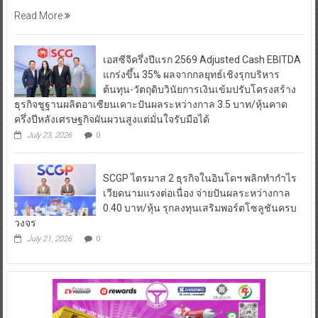
Read More
เอสซีจีครึ่งปีแรก 2569 Adjusted Cash EBITDA
แกร่งขึ้น 35% ผลจากกลยุทธ์เชิงรุกบริหาร
ต้นทุน-วัตถุดิบวินัยการเงินเข้มปรับโครงสร้าง
ธุรกิจชูฐานผลิตอาเซียนเคาะปันผลระหว่างกาล 3.5 บาท/หุ้นคาด
ครึ่งปีหลังเศรษฐกิจผันผวนสูงแต่มั่นใจรับมือได้
July 23, 2026
0
SCGP ไตรมาส 2 ธุรกิจในอินโดฯ พลิกทำกำไร
เวียดนามแรงต่อเนื่อง จ่ายปันผลระหว่างกาล
0.40 บาท/หุ้น รุกลงทุนเสริมพอร์ตโซลูชันครบ
วงจร
July 21, 2026
0