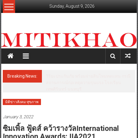
Skip
Sunday, August 9, 2026
to
content
mitikhao.com
สะท้อน
ลึก
ทุก
เหลี่ยม
มุม
เศรษฐกิจ-
Breaking News:
วิริยะประกันภัย พร้อมจ่ายสินไหมทดแทน กรณี
การเมือง-
สถานการณ์ก่อเหตุความรุนแรง โรงเรียน
สังคม
เทพศิรินทร์ นนทบุรี
มิติข่าวสังคม-สุขภาพ
January 3, 2022
ซิมเพิ้ล ฟู้ดส์ คว้ารางวัลInternational
Innovation Awards: IIA2021