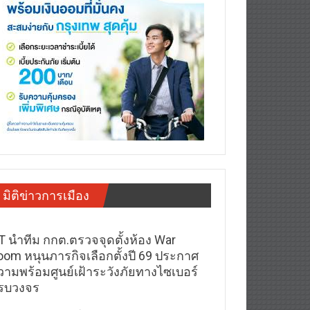
มิติข่าวการเมือง
T นำทีม กกต.ตรวจจุดตั้งห้อง War
oom หนุนภารกิจเลือกตั้งปี 69 ประกาศ
วามพร้อมศูนย์เฝ้าระวังภัยทางไซเบอร์
รบวงจร