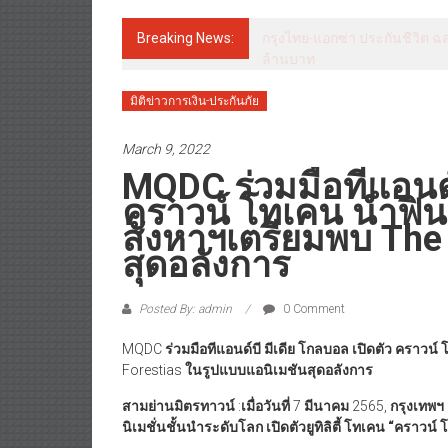
Breaking News:
กรุงไทย-แอกซ่า ประกันชีวิต ฉล
ล้านบาท
มิติข่าวการเงิน-ประกันภัย
March 9, 2022
MQDC ร่วมมือทีแอนด์บ
คราวน์ โทเคน นำฟิ
สังหาฯเตรียมพบ The
สุดอลังการ
Posted By: admin
0 Comment
MQDC
ร่วมมือทีแอนด์บี มีเดีย
โกลบอล เปิดตัว คราวน์
Forestias
ในรูปแบบแอนิเมชันสุดอลังการ
สามย่านมิตรทาวน์
:
เมื่อวันที่
7
มีนาคม
2565,
กรุงเทพฯ
นิเมชั่นชั้นนำระดับโลก เปิดตัวยูทิลิตี้ โทเคน “คราวน์