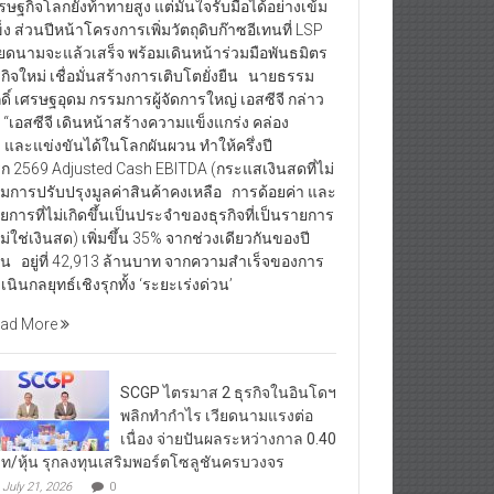
รษฐกิจโลกยังท้าทายสูง แต่มั่นใจรับมือได้อย่างเข้ม
็ง ส่วนปีหน้าโครงการเพิ่มวัตถุดิบก๊าซอีเทนที่ LSP
ียดนามจะแล้วเสร็จ พร้อมเดินหน้าร่วมมือพันธมิตร
รกิจใหม่ เชื่อมั่นสร้างการเติบโตยั่งยืน นายธรรม
กดิ์ เศรษฐอุดม กรรมการผู้จัดการใหญ่ เอสซีจี กล่าว
า “เอสซีจี เดินหน้าสร้างความแข็งแกร่ง คล่อง
ว และแข่งขันได้ในโลกผันผวน ทำให้ครึ่งปี
ก 2569 Adjusted Cash EBITDA (กระแสเงินสดที่ไม่
มการปรับปรุงมูลค่าสินค้าคงเหลือ การด้อยค่า และ
ยการที่ไม่เกิดขึ้นเป็นประจำของธุรกิจที่เป็นรายการ
่ไม่ใช่เงินสด) เพิ่มขึ้น 35% จากช่วงเดียวกันของปี
อน อยู่ที่ 42,913 ล้านบาท จากความสำเร็จของการ
เนินกลยุทธ์เชิงรุกทั้ง ‘ระยะเร่งด่วน’
ad More
SCGP ไตรมาส 2 ธุรกิจในอินโดฯ
พลิกทำกำไร เวียดนามแรงต่อ
เนื่อง จ่ายปันผลระหว่างกาล 0.40
ท/หุ้น รุกลงทุนเสริมพอร์ตโซลูชันครบวงจร
July 21, 2026
0