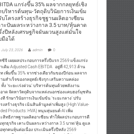
BITDA แกร่งขึ้น 35% ผลจากกลยุทธ์เชิง
กบริหารต้นทุน-วัตถุดิบวินัยการเงินเข้ม
รับโครงสร้างธุรกิจชูฐานผลิตอาเซียน
คาะปันผลระหว่างกาล 3.5 บาท/หุ้นคาด
ึ่งปีหลังเศรษฐกิจผันผวนสูงแต่มั่นใจ
บมือได้
July 23, 2026
admin
0
สซีจี เผยผลประกอบการครึ่งปีแรก 2569 แข็งแกร่ง
่าเดิม Adjusted Cash EBITDA อยู่ที่ 42,913 ล้าน
ท เพิ่มขึ้น 35% จากช่วงเดียวกันของปีก่อน ผลจาก
ามสำเร็จของกลยุทธ์เชิงรุก เสริมความคล่อง
ว ทั้ง ‘ระยะเร่งด่วน’ บริหารต้นทุนด้วยพลังงาน
อาด จัดหาวัตถุดิบจากแหล่งนอกช่องแคบฮอร์มุซทัน
วงที รักษาวินัยการเงินเข้มข้น ‘ระยะกลาง’ ปรับ
รงสร้างธุรกิจ เน้นสินค้ามูลค่าเพิ่มสูง (High Value-
ded Products: HVA) หนุนหุ่นยนต์-AI เพิ่ม
ะสิทธิภาพฐานผลิตอาเซียน ทำให้ผลประกอบการดี
้นทุกธุรกิจ เคาะปันผลระหว่างกาล 3.5 บาท/หุ้น ดูแล
้ถือทุกคนหุ้นต่อเนื่อง ประเมินครึ่งปีหลัง 2569