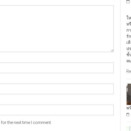
พั
ให
หร
กา
รั
เล
ปร
ชั
หม
Re
พร
for the next time I comment.