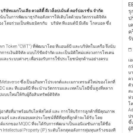
E
รุ
 บริษัทแมกโนเลีย ควอลิตี้ ดีเวล็อปเม้นต์ คอร์ปอเรชั่น จำกัด
เน้นในการพัฒนาธุรกิจอสังหาฯให้เติบโตด้วยนวัตกรรมดิจิทัล
ป
่อง โดยร่วมเป็นพันธมิตรกับ บริษัท ทีแอนด์บี มีเดีย โกลบอล ซึ่ง
เ
คร
รั
Token “CWT”) ที่พัฒนาโดย ทีแอนด์บี และบริษัทในเครือ จึงนับ
กการเงินดิจิทัล แบบไร้ขีดจำกัด และเป็นมิติใหม่แห่งวงการโทเคน
มและระบบต่างๆ เพื่อรองรับการใช้ประโยชน์ทุกด้านอย่างครบ
เอ
กว
บา
คว
etaverse ซึ่งเป็นอภิมหาโปรเจกต์และเมกาเทรนด์ใหม่ของโลกที่
ตั
MQDC และ ทีแอนด์บี ที่จะนำนวัตกรรมและเทคโนโลยีขั้นสูงที่หลาก
สะ
ใหม่ให้กับผู้ถือสินทรัพย์ดิจิทัล
ท่
โค
Ad
อาศัยที่มาพร้อมกับไลฟ์สไตล์ และ การให้บริการลูกค้าที่มีคุณภาพ
ปร
อร์ และส่งมอบผลประโยชน์ที่ดีที่สุดที่ลูกค้าจะได้รับ โดย
ขึ
นด์แรกของ MQDC ที่จะได้รับการพัฒนาเป็นแอนิเมชันภายใต้ชื่อ
ผู
 Intellectual Property (IP) ระดับโลกสุดอลังการทุ่มทุนสร้างของที