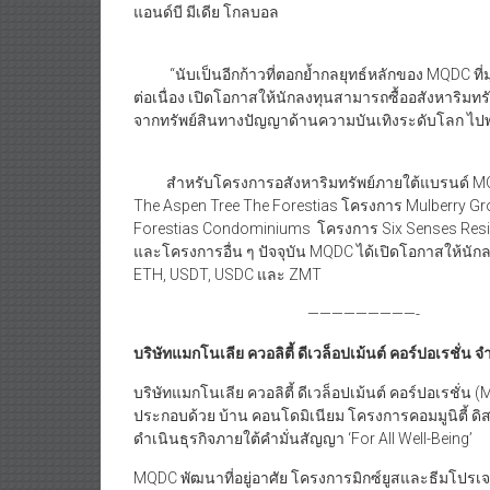
แอนด์บี มีเดีย โกลบอล
“นับเป็นอีกก้าวที่ตอกย้ำกลยุทธ์หลักของ MQDC ที่ม
ต่อเนื่อง เปิดโอกาสให้นักลงทุนสามารถซื้ออสังหาริมท
จากทรัพย์สินทางปัญญาด้านความบันเทิงระดับโลก ไปพ
สำหรับโครงการอสังหาริมทรัพย์ภายใต้แบรนด์ MQ
The Aspen Tree The Forestias โครงการ Mulberry Gro
Forestias Condominiums โครงการ Six Senses Resi
และโครงการอื่น ๆ ปัจจุบัน MQDC ได้เปิดโอกาสให้นักลง
ETH, USDT, USDC และ ZMT
—————————-
บริษัทแมกโนเลีย ควอลิตี้ ดีเวล็อปเม้นต์ คอร์ปอเรชั่น จำ
บริษัทแมกโนเลีย ควอลิตี้ ดีเวล็อปเม้นต์ คอร์ปอเรชั่
ประกอบด้วย บ้าน คอนโดมิเนียม โครงการคอมมูนิตี้ ดิ
ดำเนินธุรกิจภายใต้คำมั่นสัญญา ‘For All Well-Being’
MQDC พัฒนาที่อยู่อาศัย โครงการมิกซ์ยูสและธีมโปรเจ