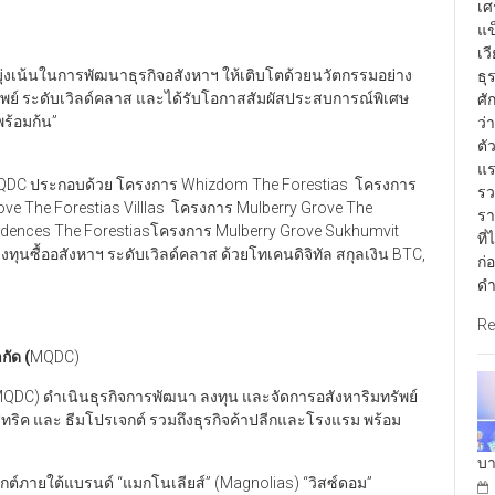
เศ
แข
เว
ุ่งเน้นในการพัฒนาธุรกิจอสังหาฯ ให้เติบโตด้วยนวัตกรรมอย่าง
ธุ
รัพย์ ระดับเวิลด์คลาส และได้รับโอกาสสัมผัสประสบการณ์พิเศษ
ศั
ร้อมก้น”
ว่
ตั
แร
DC ประกอบด้วย โครงการ Whizdom The Forestias โครงการ
รว
ve The Forestias Villlas โครงการ Mulberry Grove The
รา
dences The Forestiasโครงการ Mulberry Grove Sukhumvit
ที
ทุนซื้ออสังหาฯ ระดับเวิลด์คลาส ด้วยโทเคนดิจิทัล สกุลเงิน BTC,
ก่
ดำ
Re
กัด (
MQDC)
น (MQDC) ดำเนินธุรกิจการพัฒนา ลงทุน และจัดการอสังหาริมทรัพย์
สทริค และ ธีมโปรเจกต์ รวมถึงธุรกิจค้าปลีกและโรงแรม พร้อม
บา
กต์ภายใต้แบรนด์ “แมกโนเลียส์” (Magnolias) “วิสซ์ดอม”