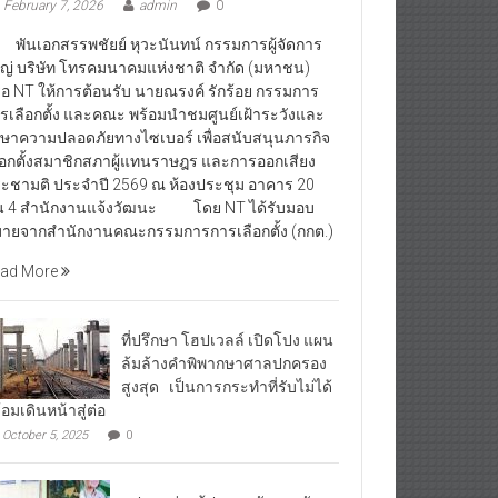
February 7, 2026
admin
0
นเอกสรรพชัยย์ หุวะนันทน์ กรรมการผู้จัดการ
ญ่ บริษัท โทรคมนาคมแห่งชาติ จำกัด (มหาชน)
ือ NT ให้การต้อนรับ นายณรงค์ รักร้อย กรรมการ
รเลือกตั้ง และคณะ พร้อมนำชมศูนย์เฝ้าระวังและ
กษาความปลอดภัยทางไซเบอร์ เพื่อสนับสนุนภารกิจ
ือกตั้งสมาชิกสภาผู้แทนราษฎร และการออกเสียง
ะชามติ ประจำปี 2569 ณ ห้องประชุม อาคาร 20
้น 4 สำนักงานแจ้งวัฒนะ โดย NT ได้รับมอบ
ายจากสำนักงานคณะกรรมการการเลือกตั้ง (กกต.)
ad More
ที่ปรึกษา โฮปเวลล์ เปิดโปง แผน
ล้มล้างคำพิพากษาศาลปกครอง
สูงสุด เป็นการกระทำที่รับไม่ได้
้อมเดินหน้าสู่ต่อ
October 5, 2025
0