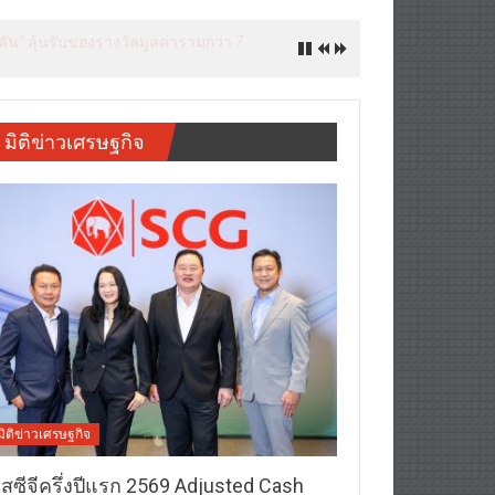
ัน” ลุ้นรับของรางวัลมูลค่ารวมกว่า 7
มิติข่าวเศรษฐกิจ
มิติข่าวเศรษฐกิจ
อสซีจีครึ่งปีแรก 2569 Adjusted Cash