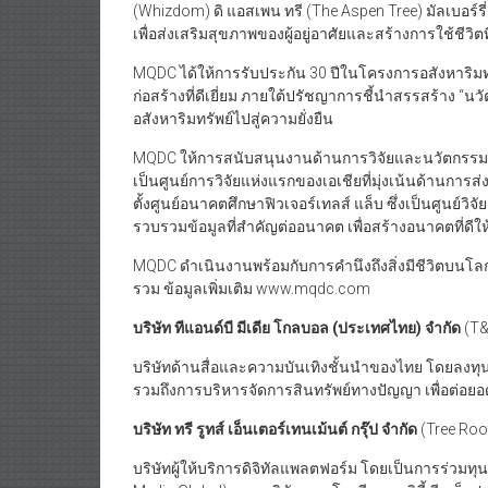
(Whizdom) ดิ แอสเพน ทรี (The Aspen Tree) มัลเบอร์ร
เพื่อส่งเสริมสุขภาพของผู้อยู่อาศัยและสร้างการใช้ชีวิตที่
MQDC ได้ให้การรับประกัน 30 ปีในโครงการอสังหาริมท
ก่อสร้างที่ดีเยี่ยม ภายใต้ปรัชญาการชี้นำสรรสร้าง “นวั
อสังหาริมทรัพย์ไปสู่ความยั่งยืน
MQDC ให้การสนับสนุนงานด้านการวิจัยและนวัตกรรม โดยไ
เป็นศูนย์การวิจัยแห่งแรกของเอเชียที่มุ่งเน้นด้านการส
ตั้งศูนย์อนาคตศึกษาฟิวเจอร์เทลส์ แล็บ ซึ่งเป็นศูนย์
รวบรวมข้อมูลที่สำคัญต่ออนาคต เพื่อสร้างอนาคตที่ดีให
MQDC ดำเนินงานพร้อมกับการคำนึงถึงสิ่งมีชีวิตบนโลก
รวม ข้อมูลเพิ่มเติม www.mqdc.com
บริษัท ทีแอนด์บี มีเดีย โกลบอล
(ประเทศไทย) จำกัด
(T&
บริษัทด้านสื่อและความบันเทิงชั้นนำของไทย โดยลงทุ
รวมถึงการบริหารจัดการสินทรัพย์ทางปัญญา เพื่อต่อยอดแล
บริษัท ทรี รูทส์ เอ็นเตอร์เทนเม้นต์ กรุ๊ป จำกัด
(Tree Roo
บริษัทผู้ให้บริการดิจิทัลแพลตฟอร์ม โดยเป็นการร่วมทุน