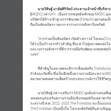
นายวิสิษฐ์ มาลัยศิริรัตน์ ประธานเจ้าหน้าที่บริหาร
(
MQDC) กล่าวว่า เนื่องจากกลยุทธ์หลักของ MQDC มุ่ง
บริษัทฯได้ก้าวเข้าสู่วงการฟินเทค (Fintech) อย่างต่อเนื
ถือเป็นพันธมิตรรายแรก จากวงการอสังหาริมทรัพย์
“การร่วมเป็นพันธมิตร เปิดตัว คราวน์ โทเคน(Crown 
ได้ว่าเป็นก้าวแรกก้าวสำคัญ ที่จะนำไปสู่อนาคตแห่งโล
และวงการอสังหาฯ ที่มีการร่วมมือกันพัฒนาแพลตฟอร์
วงจร”
ที่สำคัญในอนาคตจะมีการเชื่อมต่อกับ Translucia M
กำลังจะเกิดขึ้น ซึ่งเป็นอีกหนึ่งความร่วมมือระหว่าง 
หลายมาผสมผสานเพื่อสร้างประสบการณ์การใช้ชีวิตรูปแบบ
นายวิสิษฐ์ กล่าวเสริมว่า MQDC มุ่งมั่นนำเสนอที่อยู่
ตลอดจนส่งเสริมความร่วมมือเชิงกลยุทธ์กับเหล่าพาร์ทเน
ระหว่างปี ค.ศ. 2022 -2025 The Forestias จะเป็นแบร
The Forestias เป็นหนึ่งใน โปรเจกต์ทรัพย์สินทางปัญญา