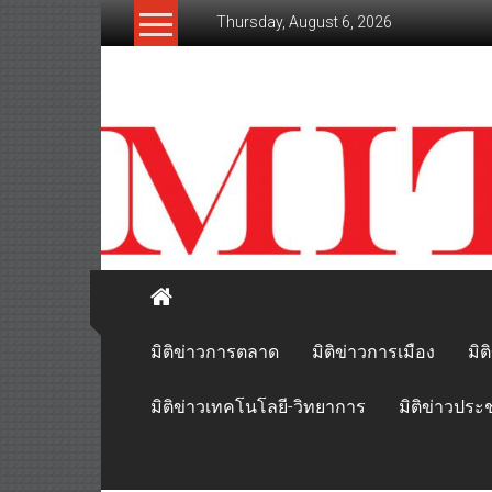
Skip
Thursday, August 6, 2026
to
content
mitikhao.com
สะท้อน
ลึก
ทุก
เหลี่ยม
มุม
เศรษฐกิจ-
การเมือง-
สังคม
มิติข่าวการตลาด
มิติข่าวการเมือง
มิต
มิติข่าวเทคโนโลยี-วิทยาการ
มิติข่าวประ