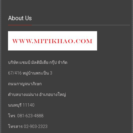
About Us
บริษัท แชมป์ มัลติมีเดีย กรุ๊ป จำกัด
67/416 หมู่บ้านพระปิ่น 3
ถนนกาญจนาภิเษก
ตำบลบางแม่นาง อำเภอบางใหญ่
นนทบุรี 11140
โทร. 081-623-4888
โทรสาร 02-903-2323