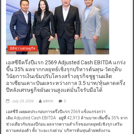
มิติข่าวเศรษฐกิจ
เอสซีจีครึ่งปีแรก 2569 Adjusted Cash EBITDA แกร่ง
ขึ้น 35% ผลจากกลยุทธ์เชิงรุกบริหารต้นทุน-วัตถุดิบ
วินัยการเงินเข้มปรับโครงสร้างธุรกิจชูฐานผลิต
อาเซียนเคาะปันผลระหว่างกาล 3.5 บาท/หุ้นคาดครึ่ง
ปีหลังเศรษฐกิจผันผวนสูงแต่มั่นใจรับมือได้
July 23, 2026
admin
0
เอสซีจี เผยผลประกอบการครึ่งปีแรก 2569 แข็งแกร่งกว่า
เดิม Adjusted Cash EBITDA อยู่ที่ 42,913 ล้านบาท เพิ่มขึ้น 35% จาก
ช่วงเดียวกันของปีก่อน ผลจากความสำเร็จของกลยุทธ์เชิงรุก เสริม
ความคล่องตัว ทั้ง ‘ระยะเร่งด่วน’ บริหารต้นทุนด้วยพลังงาน