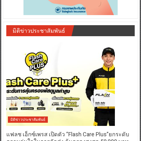
มิติข่าวประชาสัมพันธ์
มิติข่าวประชาสัมพันธ์
แฟลช เอ็กซ์เพรส เปิดตัว “Flash Care Plus”ยกระดับ