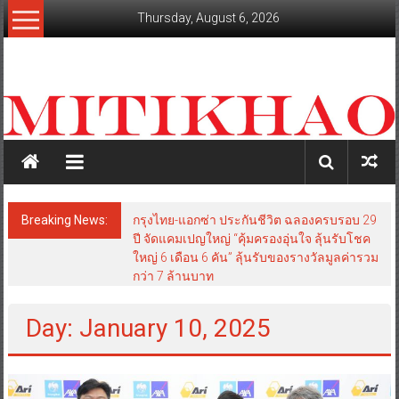
Skip
Thursday, August 6, 2026
to
content
mitikhao.com
สะท้อน
ลึก
ทุก
เหลี่ยม
มุม
เศรษฐกิจ-
Breaking News:
กรุงไทย-แอกซ่า ประกันชีวิต ฉลองครบรอบ 29
การเมือง-
ปี จัดแคมเปญใหญ่ “คุ้มครองอุ่นใจ ลุ้นรับโชค
สังคม
ใหญ่ 6 เดือน 6 คัน” ลุ้นรับของรางวัลมูลค่ารวม
กว่า 7 ล้านบาท
Day: January 10, 2025