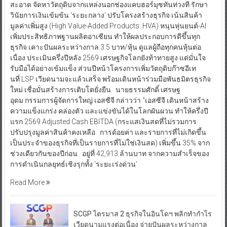
สะอาด จัดหาวัตถุดิบจากแหล่งนอกช่องแคบฮอร์มุซทันท่วงที รักษา
วินัยการเงินเข้มข้น ‘ระยะกลาง’ ปรับโครงสร้างธุรกิจ เน้นสินค้า
มูลค่าเพิ่มสูง (High Value-Added Products: HVA) หนุนหุ่นยนต์-AI
เพิ่มประสิทธิภาพฐานผลิตอาเซียน ทำให้ผลประกอบการดีขึ้นทุก
ธุรกิจ เคาะปันผลระหว่างกาล 3.5 บาท/หุ้น ดูแลผู้ถือทุกคนหุ้นต่อ
เนื่อง ประเมินครึ่งปีหลัง 2569 เศรษฐกิจโลกยังท้าทายสูง แต่มั่นใจ
รับมือได้อย่างเข้มแข็ง ส่วนปีหน้าโครงการเพิ่มวัตถุดิบก๊าซอีเท
นที่ LSP เวียดนามจะแล้วเสร็จ พร้อมเดินหน้าร่วมมือพันธมิตรธุรกิจ
ใหม่ เชื่อมั่นสร้างการเติบโตยั่งยืน นายธรรมศักดิ์ เศรษฐ
อุดม กรรมการผู้จัดการใหญ่ เอสซีจี กล่าวว่า “เอสซีจี เดินหน้าสร้าง
ความแข็งแกร่ง คล่องตัว และแข่งขันได้ในโลกผันผวน ทำให้ครึ่งปี
แรก 2569 Adjusted Cash EBITDA (กระแสเงินสดที่ไม่รวมการ
ปรับปรุงมูลค่าสินค้าคงเหลือ การด้อยค่า และรายการที่ไม่เกิดขึ้น
เป็นประจำของธุรกิจที่เป็นรายการที่ไม่ใช่เงินสด) เพิ่มขึ้น 35% จาก
ช่วงเดียวกันของปีก่อน อยู่ที่ 42,913 ล้านบาท จากความสำเร็จของ
การดำเนินกลยุทธ์เชิงรุกทั้ง ‘ระยะเร่งด่วน’
Read More
SCGP ไตรมาส 2 ธุรกิจในอินโดฯ พลิกทำกำไร
เวียดนามแรงต่อเนื่อง จ่ายปันผลระหว่างกาล