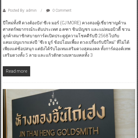
Posted By: admin
0 Comment
ปีใหม่ทั้งที ดวงต้องปัง! ซีเจ มอร์ (CJ MORE) ควงสองผู้เชี่ยวชาญด้าน
ศาสตร์พยากรณ์ระดับประเทศ อ.คฑา ชินบัญชร และแม่หมอบิวตี้ ชวน
ลูกค้าสมาชิกสบายการ์ดเปิดประตูสู่ความโชคดีรับปี 2568 ไปกับ
แคมเปญแรกแห่งปี “ซีเจ มูร์ ช้อปโอมเพี้ยง ดวงเปรี้ยงรับปีใหม่” ที่ไม่ได้
เพียงแค่ช้อปสนุก แต่ยังได้รับไอเทมเสริมดวงสุดมงคล ทั้งการ์ดองค์เทพ
เสริมดวงทั้ง 5 ลาย และแก้วตักตวงมหามงคลทั้ง 3
Read more