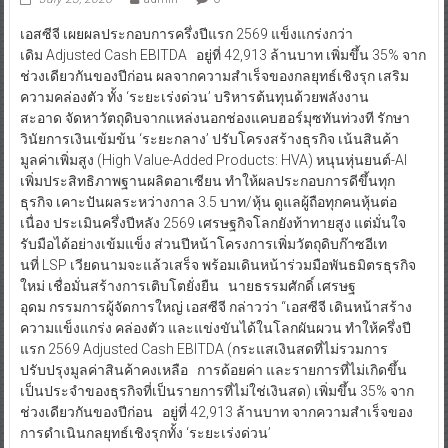
เอสซีจี เผยผลประกอบการครึ่งปีแรก 2569 แข็งแกร่งกว่า
เดิม Adjusted Cash EBITDA อยู่ที่ 42,913 ล้านบาท เพิ่มขึ้น 35% จาก
ช่วงเดียวกันของปีก่อน ผลจากความสำเร็จของกลยุทธ์เชิงรุก เสริม
ความคล่องตัว ทั้ง ‘ระยะเร่งด่วน’ บริหารต้นทุนด้วยพลังงาน
สะอาด จัดหาวัตถุดิบจากแหล่งนอกช่องแคบฮอร์มุซทันท่วงที รักษา
วินัยการเงินเข้มข้น ‘ระยะกลาง’ ปรับโครงสร้างธุรกิจ เน้นสินค้า
มูลค่าเพิ่มสูง (High Value-Added Products: HVA) หนุนหุ่นยนต์-AI
เพิ่มประสิทธิภาพฐานผลิตอาเซียน ทำให้ผลประกอบการดีขึ้นทุก
ธุรกิจ เคาะปันผลระหว่างกาล 3.5 บาท/หุ้น ดูแลผู้ถือทุกคนหุ้นต่อ
เนื่อง ประเมินครึ่งปีหลัง 2569 เศรษฐกิจโลกยังท้าทายสูง แต่มั่นใจ
รับมือได้อย่างเข้มแข็ง ส่วนปีหน้าโครงการเพิ่มวัตถุดิบก๊าซอีเท
นที่ LSP เวียดนามจะแล้วเสร็จ พร้อมเดินหน้าร่วมมือพันธมิตรธุรกิจ
ใหม่ เชื่อมั่นสร้างการเติบโตยั่งยืน นายธรรมศักดิ์ เศรษฐ
อุดม กรรมการผู้จัดการใหญ่ เอสซีจี กล่าวว่า “เอสซีจี เดินหน้าสร้าง
ความแข็งแกร่ง คล่องตัว และแข่งขันได้ในโลกผันผวน ทำให้ครึ่งปี
แรก 2569 Adjusted Cash EBITDA (กระแสเงินสดที่ไม่รวมการ
ปรับปรุงมูลค่าสินค้าคงเหลือ การด้อยค่า และรายการที่ไม่เกิดขึ้น
เป็นประจำของธุรกิจที่เป็นรายการที่ไม่ใช่เงินสด) เพิ่มขึ้น 35% จาก
ช่วงเดียวกันของปีก่อน อยู่ที่ 42,913 ล้านบาท จากความสำเร็จของ
การดำเนินกลยุทธ์เชิงรุกทั้ง ‘ระยะเร่งด่วน’