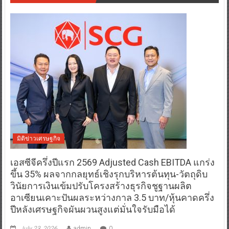
มิติข่าวเศรษฐกิจ
เอสซีจีครึ่งปีแรก 2569 Adjusted Cash EBITDA แกร่ง
ขึ้น 35% ผลจากกลยุทธ์เชิงรุกบริหารต้นทุน-วัตถุดิบ
วินัยการเงินเข้มปรับโครงสร้างธุรกิจชูฐานผลิต
อาเซียนเคาะปันผลระหว่างกาล 3.5 บาท/หุ้นคาดครึ่ง
ปีหลังเศรษฐกิจผันผวนสูงแต่มั่นใจรับมือได้
July 23, 2026
admin
0