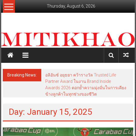
Skip
Thursday, August 6, 2026
to
content
mitikhao.com
สะท้อน
ลึก
ทุก
เหลี่ยม
มุม
เศรษฐกิจ-
Breaking News:
อลิอันซ์ อยุธยา คว้ารางวัล Trusted Life
การเมือง-
Partner Award ในงาน Brand Inside
สังคม
Awards 2026 ตอกย้ำความมุ่งมั่นในการเคียง
ข้างลูกค้าในทุกช่วงของชีวิต
Day: January 15, 2025