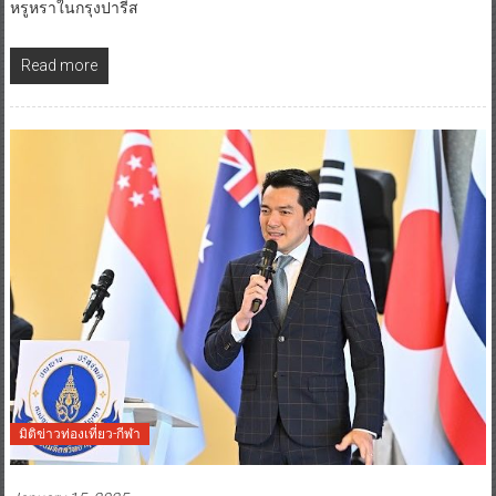
หรูหราในกรุงปารีส
Read more
มิติข่าวท่องเที่ยว-กีฬา