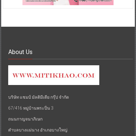
About Us
บริษัท แชมป์ มัลติมีเดีย กรุ๊ป จำกัด
67/416 หมู่บ้านพระปิ่น 3
ถนนกาญจนาภิเษก
ตำบลบางแม่นาง อำเภอบางใหญ่