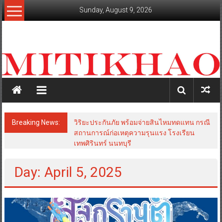
Skip
Sunday, August 9, 2026
to
content
mitikhao.com
สะท้อน
ลึก
ทุก
เหลี่ยม
มุม
เศรษฐกิจ-
Breaking News:
วิริยะประกันภัย พร้อมจ่ายสินไหมทดแทน กรณี
การเมือง-
สถานการณ์ก่อเหตุความรุนแรง โรงเรียน
สังคม
เทพศิรินทร์ นนทบุรี
Day: April 5, 2025