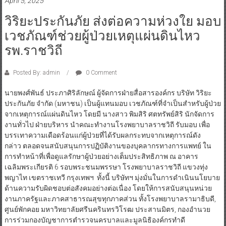
April 5, 2025
วิริยะประกันภัย ส่งต่อความห่วงใย มอบ
เวชภัณฑ์ช่วยผู้ป่วยเหตุแผ่นดินไหว
รพ.ราชวิถี
Posted By: admin
0 Comment
นายพงศ์พันธ์ ประภาศิริลักษณ์ ผู้จัดการฝ่ายสื่อสารองค์กร บริษัท วิริยะ
ประกันภัย จำกัด (มหาชน) เป็นผู้แทนมอบ เวชภัณฑ์ที่จำเป็นสำหรับผู้ป่วย
จากเหตุการณ์แผ่นดินไหว โดยมี นางสาว พิมสิริ ศตทรัพย์สิริ นักจัดการ
งานทั่วไป ฝ่ายบริหาร นำคณะทำงานโรงพยาบาลราชวิถี รับมอบ เพื่อ
บรรเทาความเดือดร้อนแก่ผู้ป่วยที่ได้รับผลกระทบจากเหตุการณ์ดัง
กล่าว ตลอดจนสนับสนุนการปฏิบัติงานของบุคลากรทางการแพทย์ ใน
การทำหน้าที่เพื่อดูแลรักษาผู้ป่วยอย่างเต็มประสิทธิภาพ ณ อาคาร
เฉลิมพระเกียรติ 6 รอบพระชนมพรรษา โรงพยาบาลราชวิถี แขวงทุ่ง
พญาไท เขตราชเทวี กรุงเทพฯ ทั้งนี้ บริษัทฯ มุ่งมั่นในการดำเนินนโยบาย
ด้านความรับผิดชอบต่อสังคมอย่างต่อเนื่อง โดยให้การสนับสนุนหน่วย
งานภาครัฐและภาคสาธารณสุขทุกภาคส่วน ทั้งโรงพยาบาลรามาธิบดี,
ศูนย์พักคอย มหาวิทยาลัยศรีนครินทรวิโรฒ ประสานมิตร, กองอำนวย
การร่วมกองบัญชาการตำรวจนครบาลและมูลนิธิองค์กรทำดี