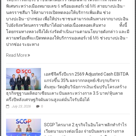
พิเศษระหว่างเมืองหมายเลข 6 หรือมอเตอร์เวย์ M6 สายบางปะอิน–
นครราชสีมา ให้สามารถเปิดทดลองให้บริการเพิ่มเติม ช่วง
บางปะอิน–ปากช่อง เพื่อให้ประชาชนสามารถเดินทางจากบางปะอิน
ไปยังจังหวัดนครราชสีมาได้อย่างต่อเนื่องตลอดเส้นทาง ทั้งนี้
โดยกรมทางหลวงจึงได้เร่งรัดดำเนินงานตามนโยบายดังกล่าว และมี
ความพร้อมที่จะเปิดทดลองให้บริการมอเตอร์เวย์ M6 ช่วงบางปะอิน–
ปากช่อง ระยะทาง
Read More
เอสซีจีครึ่งปีแรก 2569 Adjusted Cash EBITDA
แกร่งขึ้น 35% ผลจากกลยุทธ์เชิงรุกบริหาร
ต้นทุน-วัตถุดิบวินัยการเงินเข้มปรับโครงสร้าง
ธุรกิจชูฐานผลิตอาเซียนเคาะปันผลระหว่างกาล 3.5 บาท/หุ้นคาด
ครึ่งปีหลังเศรษฐกิจผันผวนสูงแต่มั่นใจรับมือได้
July 23, 2026
0
SCGP ไตรมาส 2 ธุรกิจในอินโดฯ พลิกทำกำไร
เวียดนามแรงต่อเนื่อง จ่ายปันผลระหว่างกาล