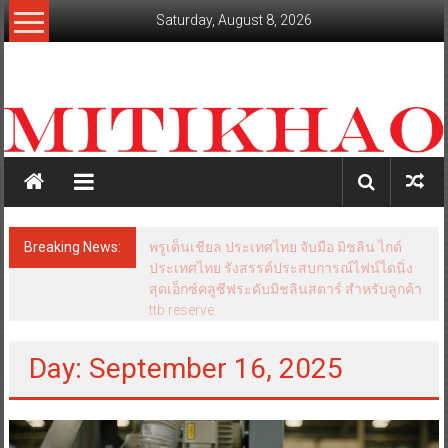
Skip
Saturday, August 8, 2026
to
content
mitikhao.com
สะท้อน
ลึก
ทุก
เหลี่ยม
มุม
เศรษฐกิจ-
Breaking News:
พรูเด็นเชียล ประเทศไทย จับมือ มิชลิน ไกด์
การเมือง-
ประเทศไทย รังสรรค์ประสบการณ์ไฟน์ไดนิ่ง
สังคม
สุดเอ็กซ์คลูซีฟระดับมิชลินสตาร์ สำหรับลูกค้า
ttb reserve
Day: September 16, 2025