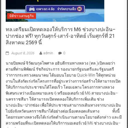
มิติข่าวเศรษฐกิจ
ทล.เตรียมเปิดทดลองให้บริการ M6 ช่วงบางปะอิน–
ปากช่อง ฟรี! ทุกวันศุกร์-เสาร์-อาทิตย์ เริ่มศุกร์ที่ 21
สิงหาคม 2569 นี้
August 8, 2026
admin
0
นายปิยพงษ์ จิวัฒนกุลไพศาล อธิบดีกรมทางหลวง (ทล.)เปิดเผยว่า
ตามที่ท่านพิพัฒน์ รัชกิจประการ รองนายกรัฐมนตรีและรัฐมนตรี
ว่าการกระทรวงคมนาคม ได้มอบนโยบาย Quick-Win ให้ทุกหน่วย
งานในสังกัดเร่งรัดโครงการที่อยู่ระหว่างการก่อสร้างให้สามารถเปิด
ให้บริการแก่ประชาชนได้โดยเร็ว โดยเฉพาะโครงการทางหลวง
พิเศษระหว่างเมืองหมายเลข 6 หรือมอเตอร์เวย์ M6 สายบางปะอิน–
นครราชสีมา ให้สามารถเปิดทดลองให้บริการเพิ่มเติม ช่วง
บางปะอิน–ปากช่อง เพื่อให้ประชาชนสามารถเดินทางจากบางปะอิน
ไปยังจังหวัดนครราชสีมาได้อย่างต่อเนื่องตลอดเส้นทาง ทั้งนี้
โดยกรมทางหลวงจึงได้เร่งรัดดำเนินงานตามนโยบายดังกล่าว และมี
ความพร้อมที่จะเปิดทดลองให้บริการมอเตอร์เวย์ M6 ช่วงบางปะอิน–