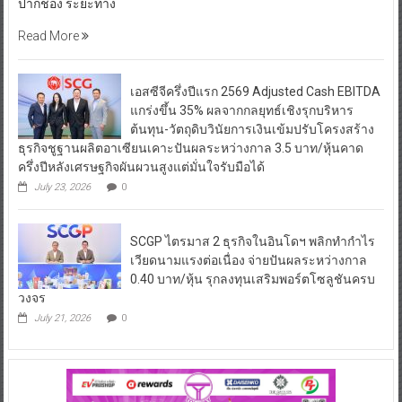
ปากช่อง ระยะทาง
Read More
เอสซีจีครึ่งปีแรก 2569 Adjusted Cash EBITDA
แกร่งขึ้น 35% ผลจากกลยุทธ์เชิงรุกบริหาร
ต้นทุน-วัตถุดิบวินัยการเงินเข้มปรับโครงสร้าง
ธุรกิจชูฐานผลิตอาเซียนเคาะปันผลระหว่างกาล 3.5 บาท/หุ้นคาด
ครึ่งปีหลังเศรษฐกิจผันผวนสูงแต่มั่นใจรับมือได้
July 23, 2026
0
SCGP ไตรมาส 2 ธุรกิจในอินโดฯ พลิกทำกำไร
เวียดนามแรงต่อเนื่อง จ่ายปันผลระหว่างกาล
0.40 บาท/หุ้น รุกลงทุนเสริมพอร์ตโซลูชันครบ
วงจร
July 21, 2026
0