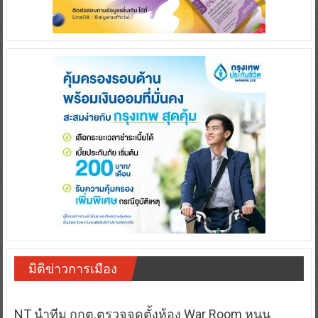
มิติข่าวการเมือง
NT นำทีม กกต.ตรวจจุดตั้งห้อง War Room หนุน