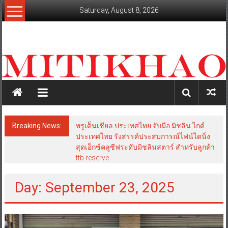
Skip
Saturday, August 8, 2026
to
content
mitikhao.com
สะท้อน
ลึก
ทุก
เหลี่ยม
มุม
เศรษฐกิจ-
Breaking News:
พรูเด็นเชียล ประเทศไทย จับมือ มิชลิน ไกด์
การเมือง-
ประเทศไทย รังสรรค์ประสบการณ์ไฟน์ไดนิ่ง
สังคม
สุดเอ็กซ์คลูซีฟระดับมิชลินสตาร์ สำหรับลูกค้า
ttb reserve
Day: September 23, 2025