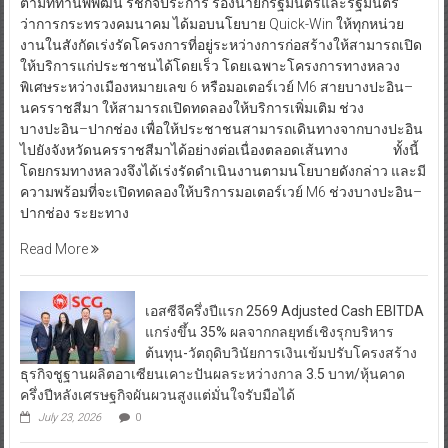
ตามที่ท่านพิพัฒน์ รัชกิจประการ รองนายกรัฐมนตรีและรัฐมนตรี
ว่าการกระทรวงคมนาคม ได้มอบนโยบาย Quick-Win ให้ทุกหน่วย
งานในสังกัดเร่งรัดโครงการที่อยู่ระหว่างการก่อสร้างให้สามารถเปิด
ให้บริการแก่ประชาชนได้โดยเร็ว โดยเฉพาะโครงการทางหลวง
พิเศษระหว่างเมืองหมายเลข 6 หรือมอเตอร์เวย์ M6 สายบางปะอิน–
นครราชสีมา ให้สามารถเปิดทดลองให้บริการเพิ่มเติม ช่วง
บางปะอิน–ปากช่อง เพื่อให้ประชาชนสามารถเดินทางจากบางปะอิน
ไปยังจังหวัดนครราชสีมาได้อย่างต่อเนื่องตลอดเส้นทาง ทั้งนี้
โดยกรมทางหลวงจึงได้เร่งรัดดำเนินงานตามนโยบายดังกล่าว และมี
ความพร้อมที่จะเปิดทดลองให้บริการมอเตอร์เวย์ M6 ช่วงบางปะอิน–
ปากช่อง ระยะทาง
Read More
เอสซีจีครึ่งปีแรก 2569 Adjusted Cash EBITDA
แกร่งขึ้น 35% ผลจากกลยุทธ์เชิงรุกบริหาร
ต้นทุน-วัตถุดิบวินัยการเงินเข้มปรับโครงสร้าง
ธุรกิจชูฐานผลิตอาเซียนเคาะปันผลระหว่างกาล 3.5 บาท/หุ้นคาด
ครึ่งปีหลังเศรษฐกิจผันผวนสูงแต่มั่นใจรับมือได้
July 23, 2026
0