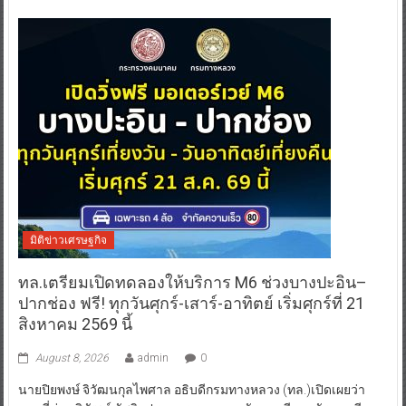
มิติข่าวเศรษฐกิจ
ทล.เตรียมเปิดทดลองให้บริการ M6 ช่วงบางปะอิน–
ปากช่อง ฟรี! ทุกวันศุกร์-เสาร์-อาทิตย์ เริ่มศุกร์ที่ 21
สิงหาคม 2569 นี้
August 8, 2026
admin
0
นายปิยพงษ์ จิวัฒนกุลไพศาล อธิบดีกรมทางหลวง (ทล.)เปิดเผยว่า