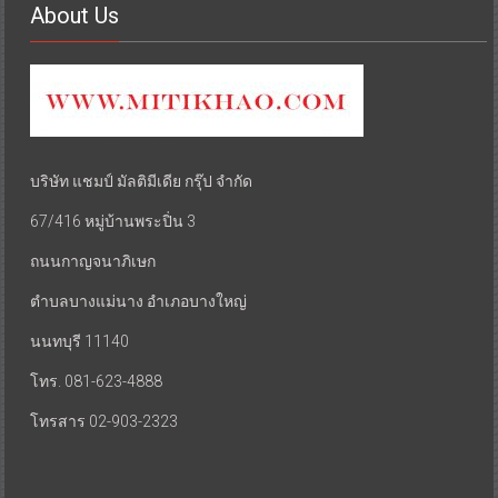
About Us
บริษัท แชมป์ มัลติมีเดีย กรุ๊ป จำกัด
67/416 หมู่บ้านพระปิ่น 3
ถนนกาญจนาภิเษก
ตำบลบางแม่นาง อำเภอบางใหญ่
นนทบุรี 11140
โทร. 081-623-4888
โทรสาร 02-903-2323