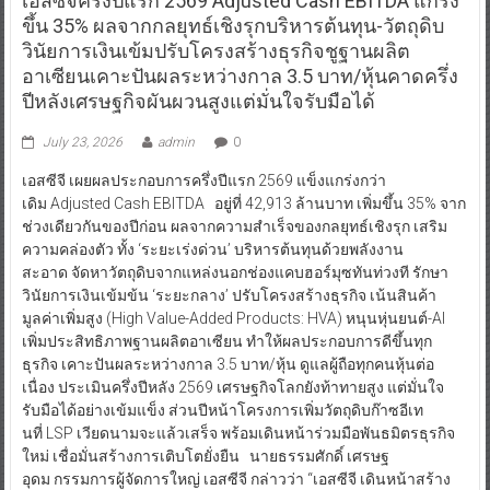
มิติข่าวเศรษฐกิจ
เอสซีจีครึ่งปีแรก 2569 Adjusted Cash EBITDA แกร่ง
ขึ้น 35% ผลจากกลยุทธ์เชิงรุกบริหารต้นทุน-วัตถุดิบ
วินัยการเงินเข้มปรับโครงสร้างธุรกิจชูฐานผลิต
อาเซียนเคาะปันผลระหว่างกาล 3.5 บาท/หุ้นคาดครึ่ง
ปีหลังเศรษฐกิจผันผวนสูงแต่มั่นใจรับมือได้
July 23, 2026
admin
0
เอสซีจี เผยผลประกอบการครึ่งปีแรก 2569 แข็งแกร่งกว่า
เดิม Adjusted Cash EBITDA อยู่ที่ 42,913 ล้านบาท เพิ่มขึ้น 35% จาก
ช่วงเดียวกันของปีก่อน ผลจากความสำเร็จของกลยุทธ์เชิงรุก เสริม
ความคล่องตัว ทั้ง ‘ระยะเร่งด่วน’ บริหารต้นทุนด้วยพลังงาน
สะอาด จัดหาวัตถุดิบจากแหล่งนอกช่องแคบฮอร์มุซทันท่วงที รักษา
วินัยการเงินเข้มข้น ‘ระยะกลาง’ ปรับโครงสร้างธุรกิจ เน้นสินค้า
มูลค่าเพิ่มสูง (High Value-Added Products: HVA) หนุนหุ่นยนต์-AI
เพิ่มประสิทธิภาพฐานผลิตอาเซียน ทำให้ผลประกอบการดีขึ้นทุก
ธุรกิจ เคาะปันผลระหว่างกาล 3.5 บาท/หุ้น ดูแลผู้ถือทุกคนหุ้นต่อ
เนื่อง ประเมินครึ่งปีหลัง 2569 เศรษฐกิจโลกยังท้าทายสูง แต่มั่นใจ
รับมือได้อย่างเข้มแข็ง ส่วนปีหน้าโครงการเพิ่มวัตถุดิบก๊าซอีเท