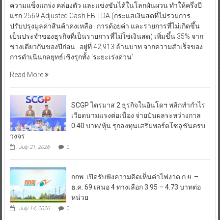
นที่ LSP เวียดนามจะแล้วเสร็จ พร้อมเดินหน้าร่วมมือพันธมิตรธุรกิจ
ใหม่ เชื่อมั่นสร้างการเติบโตยั่งยืน นายธรรมศักดิ์ เศรษฐ
อุดม กรรมการผู้จัดการใหญ่ เอสซีจี กล่าวว่า “เอสซีจี เดินหน้าสร้าง
ความแข็งแกร่ง คล่องตัว และแข่งขันได้ในโลกผันผวน ทำให้ครึ่งปี
แรก 2569 Adjusted Cash EBITDA (กระแสเงินสดที่ไม่รวมการ
ปรับปรุงมูลค่าสินค้าคงเหลือ การด้อยค่า และรายการที่ไม่เกิดขึ้น
เป็นประจำของธุรกิจที่เป็นรายการที่ไม่ใช่เงินสด) เพิ่มขึ้น 35% จาก
ช่วงเดียวกันของปีก่อน อยู่ที่ 42,913 ล้านบาท จากความสำเร็จของ
การดำเนินกลยุทธ์เชิงรุกทั้ง ‘ระยะเร่งด่วน’
Read More
SCGP ไตรมาส 2 ธุรกิจในอินโดฯ พลิกทำกำไร
เวียดนามแรงต่อเนื่อง จ่ายปันผลระหว่างกาล
0.40 บาท/หุ้น รุกลงทุนเสริมพอร์ตโซลูชันครบ
วงจร
July 21, 2026
0
กกพ. เปิดรับฟังความคิดเห็นค่าไฟงวด ก.ย. –
ธ.ค. 69 เสนอ 4 ทางเลือก 3.95 – 4.73 บาทต่อ