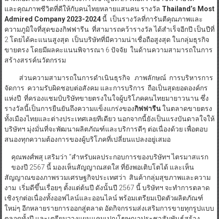
เพาเวอร์ กรุงเทพฯ
สำหรับ
กิฟฟารีน
เป็นบริษัทขายตรงสัญชาติไทย ที่มุ่งมั่นดำเนินธุรกิจ
มาตลอด 28 ปี และกำลังจะก้าวเข้าสู่ปีที่ 29 เพื่อสร้างอาชีพ รายได้
และคุณภาพชีวิตที่ดีให้กับคนไทยหลายแสนคน รางวัล
Thailand’s Most
Admired Company
2023-2024
นี้ เป็นรางวัลที่การันตีคุณภาพและ
ความภูมิใจที่สุดของกิฟฟารีน ที่สามารถคว้ารางวัล ได้สำเร็จอีกปี เป็นปีที่
2 โดยได้คะแนนสูงสุด เป็นบริษัทที่มีความน่าเชื่อถือสูงสุด ในกลุ่มธุรกิจ
ขายตรง โดยมีผลคะแนนพิจารณา 6 ปัจจัย ในด้านความสามารถในการ
สร้างสรรค์นวัตกรรม
ส่วนความสามารถในการดำเนินธุรกิจ ภาพลักษณ์ การบริหารการ
จัดการ ความรับผิดชอบต่อสังคม และการบริการ ถือเป็นสุดยอดองค์กร
แห่งปี ที่ครองแชมป์บริษัทขายตรงในใจผู้บริโภคคนไทยมายาวนาน ซึ่ง
รางวัลนี้เป็นการยืนยันถึงความแข็งแกร่งของ
กิฟฟารีน
ในตลาดขายตรง
ทั้งเมืองไทยและต่างประเทศเลยทีเดียว นอกจากนี้ยังเป็นแรงบันดาลใจให้
บริษัทฯ มุ่งมั่นที่จะพัฒนาผลิตภัณฑ์และบริการดีๆ ต่อเนื่องด้วย เพื่อตอบ
สนองทุกความต้องการของผู้บริโภคที่เปลี่ยนแปลงอยู่เสมอ
คุณพงศ์พสุ เสริมว่า “สำหรับผลประกอบการของบริษัทฯ ไตรมาสแรก
ของปี 2567 นี้ มองเห็นสัญญาณสดใส ที่ยังพอเติบโตได้ และเห็น
สัญญาณของภาพรวมเศรษฐกิจประเทศว่า สินค้ากลุ่มสุขภาพและความ
งาม เริ่มดีขึ้นเรื่อยๆ ตั้งแต่ต้นปี ดังนั้นปี 2567 นี้ บริษัทฯ จะทำการตลาด