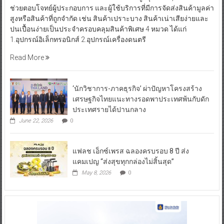
ประสบการณ์การจัดส่งพัสดุในทุกขั้นตอนสำหรับลูกค้าที่ต้องการ
ความมั่นใจมากยิ่งขึ้น โดยเพิ่มความคุ้มครองกรณีพัสดุสูญหายหรือ
เสียหายระหว่างการจัดส่งด้วยวงเงินชดเชยสูงสุดถึง 50,000 บาท
ช่วยตอบโจทย์ผู้ประกอบการ และผู้ใช้บริการที่มีการจัดส่งสินค้ามูลค่า
สูงหรือสินค้าที่ถูกจำกัด เช่น สินค้าเปราะบาง สินค้าเน่าเสียง่ายและ
ปนเปื้อนง่ายเป็นประจำครอบคลุมสินค้าพิเศษ 4 หมวด ได้แก่
1.อุปกรณ์อิเล็กทรอนิกส์ 2.อุปกรณ์เครื่องดนตรี
Read More
‘นักวิชาการ-ภาคธุรกิจ’ ผ่าปัญหาโครงสร้าง
เศรษฐกิจไทยแนะทางรอดพาประเทศพ้นกับดัก
ประเทศรายได้ปานกลาง
June 22, 2026
0
แฟลช เอ็กซ์เพรส ฉลองครบรอบ 8 ปี ส่ง
แคมเปญ “ส่งสุขทุกกล่องไม่สิ้นสุด”
May 8, 2026
0