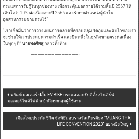
เชิงรุกต่อเนื่องทั้งออฟไลน์และออนไลน์ พร้อมเตรียมเปิดตัวผลิตภัณฑ์
ใหม่ๆ อีกหลายรายการออกสู่ตลาด อัดกิจกรรมส่งเสริมการขายทุกรูปแบบ
ตลอดทั้งปี และเตรียมวางแผนแคมเปญโฆษณาประชาสัมพันธ์สร้าง
กระแสการรับรู้ในทุกช่องทาง เพื่อกระตุ้นยอดรายได้รวมสิ้นปี 2567 ให้
เติบโต 5-10% ต่อเนื่องจากปี 2566 และรักษาตำแหน่งผู้นำใน
อุตสาหกรรมขายตรงไว้”
“เราเชื่อมั่นว่าการวางแผนการตลาดที่ครอบคลุม รัดกุมและฉับไวของเรา
จะช่วยให้เราประสบความสำเร็จ และยืนหนึ่งในธุรกิจขายตรงต่อเนื่อง
ในทุกๆ ปี”
นายพงศ์พสุ
กล่าวทิ้งท้าย
——————————————-
Post
พยัคฆ์ มอเตอร์ ปลื้ม EV BIKE กระแสตอบรับดีตั้งเป้าเสิร์ฟ
มอเตอร์ไซค์ไฟฟ้าเข้าถึงทุกกลุ่มผู้ใช้งาน
navigation
เมืองไทยประกันชีวิต จัดพิธีมอบรางวัลเกียรติยศ “MUANG THAI