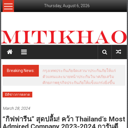
Skip
Thursday, August 6, 2026
to
content
mitikhao.com
สะท้อน
ลึก
ทุก
เหลี่ยม
มุม
เศรษฐกิจ-
Breaking News:
สมาคมประกันชีวิตไทย เผยผลสำรวจ “วัน
การเมือง-
ประกันชีวิตแห่งชาติ ครั้งที่ 25”ชี้คนไทยยังให้
สังคม
ความสำคัญกับการออมและการบริหารความ
เสี่ยง “ประกันออมทรัพย์ครองความนิยมขณะที่
ประกันสุขภาพยังเป็นทางเลือกสำคัญ สื่อดิจิทัล
ขึ้นแท่นช่องทางหลักเข้าถึงประชาชน”
มิติข่าวการตลาด
March 28, 2024