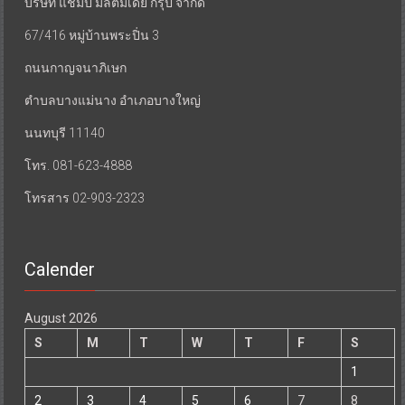
บริษัท แชมป์ มัลติมีเดีย กรุ๊ป จำกัด
67/416 หมู่บ้านพระปิ่น 3
ถนนกาญจนาภิเษก
ตำบลบางแม่นาง อำเภอบางใหญ่
นนทบุรี 11140
โทร. 081-623-4888
โทรสาร 02-903-2323
Calender
August 2026
S
M
T
W
T
F
S