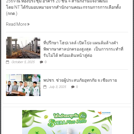
2569 ณ ห้องประชุม อาคาร 20 ชั้น 4 สำนักงานแจ้งวัฒนะ
โดย NT ได้รับมอบหมายจากสำนักงานคณะกรรมการการเลือกตั้ง
(กกต.)
Read More
ที่ปรึกษา โฮปเวลล์ เปิดโปง แผนล้มล้างคำ
พิพากษาศาลปกครองสูงสุด เป็นการกระทำที่
รับไม่ได้ พร้อมเดินหน้าสู่ต่อ
October 5, 2025
0
พปชร. ช่วยผู้ประสบภัยอุทกภัย จ.เชียงราย
July 3, 2025
0