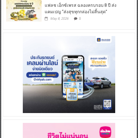
แฟลช เอ็กซ์เพรส ฉลองครบรอบ 8 ปี ส่ง
แคมเปญ “ส่งสุขทุกกล่องไม่สิ้นสุด”
May 8, 2026
0