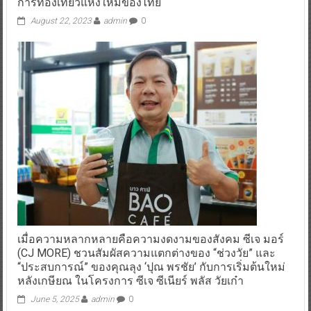
การท่องเที่ยวแห่งใหม่ของไทย
August 22, 2023
admin
0
เมื่อความหลากหลายคือความงดงามของสังคม ซีเจ มอร์
(CJ MORE) ชวนสัมผัสความแตกต่างของ “ช่วงวัย” และ
“ประสบการณ์” ของคุณลุง ‘ปุณ พรชัย’ กับการเริ่มต้นใหม่
หลังเกษียณ ในโครงการ ซีเจ ซีเนียร์ พลัส วัยเก๋า
June 5, 2025
admin
0