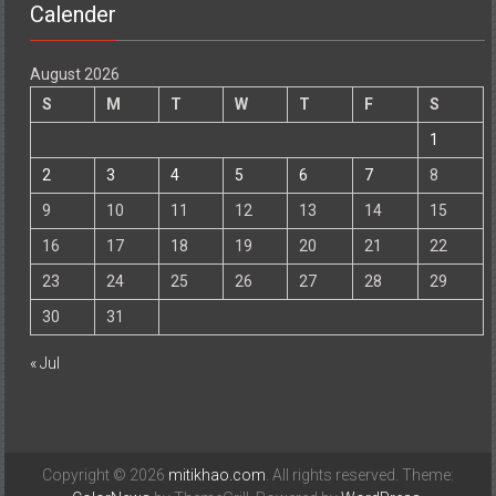
Calender
August 2026
S
M
T
W
T
F
S
1
2
3
4
5
6
7
8
9
10
11
12
13
14
15
16
17
18
19
20
21
22
23
24
25
26
27
28
29
30
31
« Jul
Copyright © 2026
mitikhao.com
. All rights reserved. Theme: