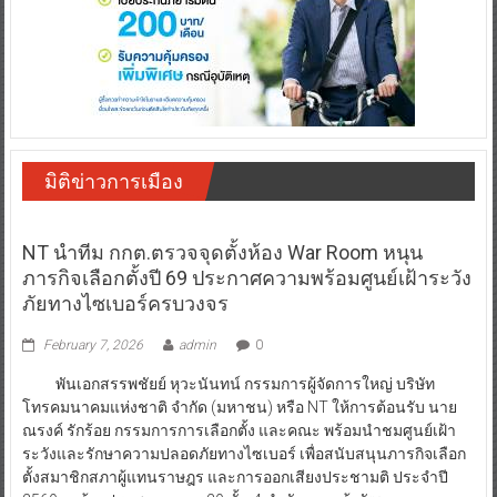
มิติข่าวการเมือง
NT นำทีม กกต.ตรวจจุดตั้งห้อง War Room หนุน
ภารกิจเลือกตั้งปี 69 ประกาศความพร้อมศูนย์เฝ้าระวัง
ภัยทางไซเบอร์ครบวงจร
February 7, 2026
admin
0
พันเอกสรรพชัยย์ หุวะนันทน์ กรรมการผู้จัดการใหญ่ บริษัท
โทรคมนาคมแห่งชาติ จำกัด (มหาชน) หรือ NT ให้การต้อนรับ นาย
ณรงค์ รักร้อย กรรมการการเลือกตั้ง และคณะ พร้อมนำชมศูนย์เฝ้า
ระวังและรักษาความปลอดภัยทางไซเบอร์ เพื่อสนับสนุนภารกิจเลือก
ตั้งสมาชิกสภาผู้แทนราษฎร และการออกเสียงประชามติ ประจำปี