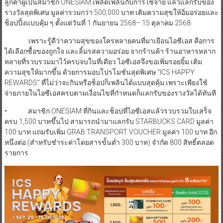
ลูกค้าผู้เป็นสมาชิก ONESIAM เพลิดเพลินกับการใช้จ่าย แล้วแลกรับของ
รางวัลสุดพิเศษ มูลค่ารวมกว่า 500,000 บาท เติมความสุขให้อิ่มอร่อยและ
ช็อปปิ้งแบบคุ้ม ๆ ตั้งแต่วันที่ 1 กันยายน 2568– 15 ตุลาคม 2568
เพราะรู้ดีว่าความสุขของใครหลายคนที่มาเยือนไอซีเอส คือการ
ได้เลือกซื้อของถูกใจ และลิ้มรสความอร่อย จากร้านค้า ร้านอาหารหลาก
หลายที่รวบรวมมาไว้ครบจบในที่เดียว ไอซีเอสจึงขอเพิ่มรอยยิ้ม เติม
ความสุขให้มากขึ้น ด้วยการมอบโปรโมชั่นสุดพิเศษ “ICS HAPPY
REWARDS” ที่ไม่ว่าจะกินหรือช็อปก็เพลินได้แบบสุดคุ้ม เพราะเพียงใช้
จ่ายภายในไอซีเอสครบตามเงื่อนไขที่กำหนดก็แลกรับของรางวัลได้ทันที
• สมาชิก ONESIAM ที่กินและช็อปที่ไอซีเอสแล้วรวบรวมใบเสร็จ
ครบ 1,500 บาทขึ้นไป สามารถนำมาแลกรับ STARBUCKS CARD มูลค่า
100 บาท แถมรับเพิ่ม GRAB TRANSPORT VOUCHER มูลค่า 100 บาท อีก
หนึ่งต่อ (สำหรับชำระค่าโดยสารขั้นต่ำ 300 บาท) จำกัด 800 สิทธิ์ตลอด
รายการ