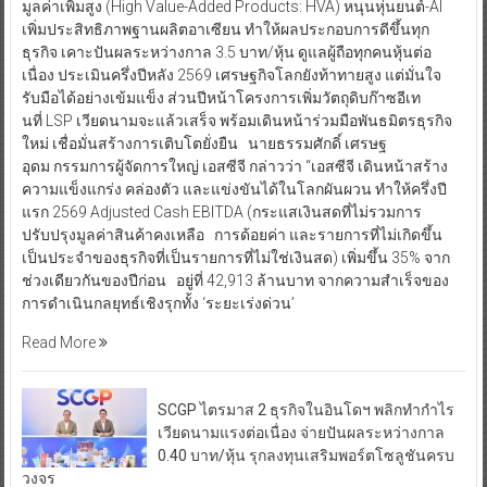
มูลค่าเพิ่มสูง (High Value-Added Products: HVA) หนุนหุ่นยนต์-AI
เพิ่มประสิทธิภาพฐานผลิตอาเซียน ทำให้ผลประกอบการดีขึ้นทุก
ธุรกิจ เคาะปันผลระหว่างกาล 3.5 บาท/หุ้น ดูแลผู้ถือทุกคนหุ้นต่อ
เนื่อง ประเมินครึ่งปีหลัง 2569 เศรษฐกิจโลกยังท้าทายสูง แต่มั่นใจ
รับมือได้อย่างเข้มแข็ง ส่วนปีหน้าโครงการเพิ่มวัตถุดิบก๊าซอีเท
นที่ LSP เวียดนามจะแล้วเสร็จ พร้อมเดินหน้าร่วมมือพันธมิตรธุรกิจ
ใหม่ เชื่อมั่นสร้างการเติบโตยั่งยืน นายธรรมศักดิ์ เศรษฐ
อุดม กรรมการผู้จัดการใหญ่ เอสซีจี กล่าวว่า “เอสซีจี เดินหน้าสร้าง
ความแข็งแกร่ง คล่องตัว และแข่งขันได้ในโลกผันผวน ทำให้ครึ่งปี
แรก 2569 Adjusted Cash EBITDA (กระแสเงินสดที่ไม่รวมการ
ปรับปรุงมูลค่าสินค้าคงเหลือ การด้อยค่า และรายการที่ไม่เกิดขึ้น
เป็นประจำของธุรกิจที่เป็นรายการที่ไม่ใช่เงินสด) เพิ่มขึ้น 35% จาก
ช่วงเดียวกันของปีก่อน อยู่ที่ 42,913 ล้านบาท จากความสำเร็จของ
การดำเนินกลยุทธ์เชิงรุกทั้ง ‘ระยะเร่งด่วน’
Read More
SCGP ไตรมาส 2 ธุรกิจในอินโดฯ พลิกทำกำไร
เวียดนามแรงต่อเนื่อง จ่ายปันผลระหว่างกาล
0.40 บาท/หุ้น รุกลงทุนเสริมพอร์ตโซลูชันครบ
วงจร