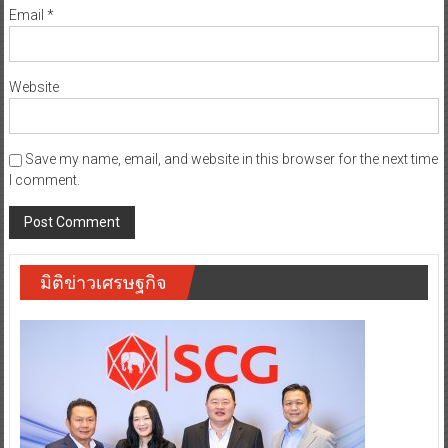
Email
*
Website
Save my name, email, and website in this browser for the next time
I comment.
มิติข่าวเศรษฐกิจ