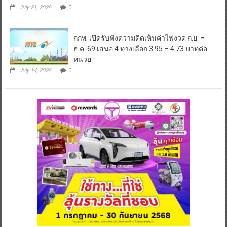
July 21, 2026
0
กกพ. เปิดรับฟังความคิดเห็นค่าไฟงวด ก.ย. –
ธ.ค. 69 เสนอ 4 ทางเลือก 3.95 – 4.73 บาทต่อ
หน่วย
July 14, 2026
0