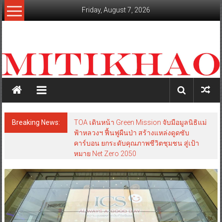
Skip
Friday, August 7, 2026
to
content
mitikhao.com
สะท้อน
ลึก
ทุก
เหลี่ยม
มุม
เศรษฐกิจ-
Breaking News:
TOA เดินหน้า Green Mission จับมือมูลนิธิแม่
การเมือง-
ฟ้าหลวงฯ ฟื้นฟูผืนป่า สร้างแหล่งดูดซับ
สังคม
คาร์บอน ยกระดับคุณภาพชีวิตชุมชน สู่เป้า
หมาย Net Zero 2050