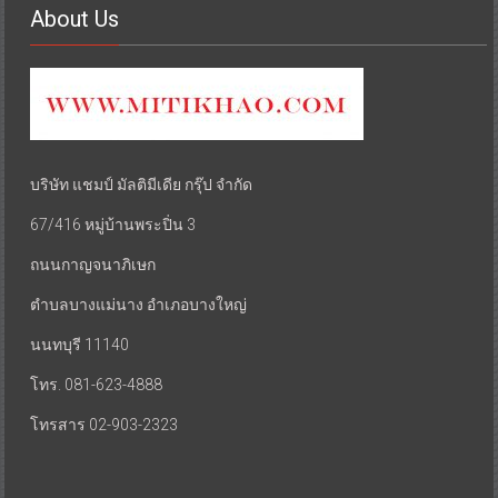
About Us
บริษัท แชมป์ มัลติมีเดีย กรุ๊ป จำกัด
67/416 หมู่บ้านพระปิ่น 3
ถนนกาญจนาภิเษก
ตำบลบางแม่นาง อำเภอบางใหญ่
นนทบุรี 11140
โทร. 081-623-4888
โทรสาร 02-903-2323