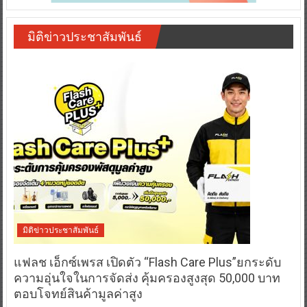
มิติข่าวประชาสัมพันธ์
มิติข่าวประชาสัมพันธ์
แฟลช เอ็กซ์เพรส เปิดตัว “Flash Care Plus”ยกระดับ
ความอุ่นใจในการจัดส่ง คุ้มครองสูงสุด 50,000 บาท
ตอบโจทย์สินค้ามูลค่าสูง