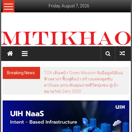
Skip
Friday, August 7, 2026
to
content
mitikhao.com
สะท้อน
ลึก
ทุก
เหลี่ยม
มุม
เศรษฐกิจ-
Breaking News:
TOA เดินหน้า Green Mission จับมือมูลนิธิแม่
การเมือง-
ฟ้าหลวงฯ ฟื้นฟูผืนป่า สร้างแหล่งดูดซับ
สังคม
คาร์บอน ยกระดับคุณภาพชีวิตชุมชน สู่เป้า
หมาย Net Zero 2050