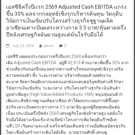
เอสซีจีครึ่งปีแรก 2569 Adjusted Cash EBITDA แกร่ง
ขึ้น 35% ผลจากกลยุทธ์เชิงรุกบริหารต้นทุน-วัตถุดิบ
วินัยการเงินเข้มปรับโครงสร้างธุรกิจชูฐานผลิต
อาเซียนเคาะปันผลระหว่างกาล 3.5 บาท/หุ้นคาดครึ่ง
ปีหลังเศรษฐกิจผันผวนสูงแต่มั่นใจรับมือได้
July 23, 2026
admin
0
เอสซีจี เผยผลประกอบการครึ่งปีแรก 2569 แข็งแกร่งกว่า
เดิม Adjusted Cash EBITDA อยู่ที่ 42,913 ล้านบาท เพิ่มขึ้น 35% จาก
ช่วงเดียวกันของปีก่อน ผลจากความสำเร็จของกลยุทธ์เชิงรุก เสริม
ความคล่องตัว ทั้ง ‘ระยะเร่งด่วน’ บริหารต้นทุนด้วยพลังงาน
สะอาด จัดหาวัตถุดิบจากแหล่งนอกช่องแคบฮอร์มุซทันท่วงที รักษา
วินัยการเงินเข้มข้น ‘ระยะกลาง’ ปรับโครงสร้างธุรกิจ เน้นสินค้า
มูลค่าเพิ่มสูง (High Value-Added Products: HVA) หนุนหุ่นยนต์-AI
เพิ่มประสิทธิภาพฐานผลิตอาเซียน ทำให้ผลประกอบการดีขึ้นทุก
ธุรกิจ เคาะปันผลระหว่างกาล 3.5 บาท/หุ้น ดูแลผู้ถือทุกคนหุ้นต่อ
เนื่อง ประเมินครึ่งปีหลัง 2569 เศรษฐกิจโลกยังท้าทายสูง แต่มั่นใจ
รับมือได้อย่างเข้มแข็ง ส่วนปีหน้าโครงการเพิ่มวัตถุดิบก๊าซอีเท
นที่ LSP เวียดนามจะแล้วเสร็จ พร้อมเดินหน้าร่วมมือพันธมิตรธุรกิจ
ใหม่ เชื่อมั่นสร้างการเติบโตยั่งยืน นายธรรมศักดิ์ เศรษฐ