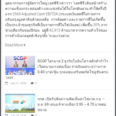
อุดม กรรมการผู้จัดการใหญ่ เอสซีจี กล่าวว่า “เอสซีจี เดินหน้าสร้าง
ความแข็งแกร่ง คล่องตัว และแข่งขันได้ในโลกผันผวน ทำให้ครึ่งปี
แรก 2569 Adjusted Cash EBITDA (กระแสเงินสดที่ไม่รวมการ
ปรับปรุงมูลค่าสินค้าคงเหลือ การด้อยค่า และรายการที่ไม่เกิดขึ้น
เป็นประจำของธุรกิจที่เป็นรายการที่ไม่ใช่เงินสด) เพิ่มขึ้น 35% จาก
ช่วงเดียวกันของปีก่อน อยู่ที่ 42,913 ล้านบาท จากความสำเร็จของ
การดำเนินกลยุทธ์เชิงรุกทั้ง ‘ระยะเร่งด่วน’
Read More
SCGP ไตรมาส 2 ธุรกิจในอินโดฯ พลิกทำกำไร
เวียดนามแรงต่อเนื่อง จ่ายปันผลระหว่างกาล
0.40 บาท/หุ้น รุกลงทุนเสริมพอร์ตโซลูชันครบ
วงจร
July 21, 2026
0
กกพ. เปิดรับฟังความคิดเห็นค่าไฟงวด ก.ย. –
ธ.ค. 69 เสนอ 4 ทางเลือก 3.95 – 4.73 บาทต่อ
หน่วย
July 14, 2026
0