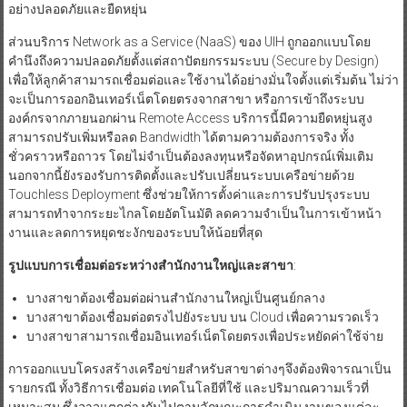
อย่างปลอดภัยและยืดหยุ่น
ส่วนบริการ Network as a Service (NaaS) ของ UIH ถูกออกแบบโดย
คำนึงถึงความปลอดภัยตั้งแต่สถาปัตยกรรมระบบ (Secure by Design)
เพื่อให้ลูกค้าสามารถเชื่อมต่อและใช้งานได้อย่างมั่นใจตั้งแต่เริ่มต้น ไม่ว่า
จะเป็นการออกอินเทอร์เน็ตโดยตรงจากสาขา หรือการเข้าถึงระบบ
องค์กรจากภายนอกผ่าน Remote Access บริการนี้มีความยืดหยุ่นสูง
สามารถปรับเพิ่มหรือลด Bandwidth ได้ตามความต้องการจริง ทั้ง
ชั่วคราวหรือถาวร โดยไม่จำเป็นต้องลงทุนหรือจัดหาอุปกรณ์เพิ่มเติม
นอกจากนี้ยังรองรับการติดตั้งและปรับเปลี่ยนระบบเครือข่ายด้วย
Touchless Deployment ซึ่งช่วยให้การตั้งค่าและการปรับปรุงระบบ
สามารถทำจากระยะไกลโดยอัตโนมัติ ลดความจำเป็นในการเข้าหน้า
งานและลดการหยุดชะงักของระบบให้น้อยที่สุด
รูปแบบการเชื่อมต่อระหว่างสำนักงานใหญ่และสาขา
:
บางสาขาต้องเชื่อมต่อผ่านสำนักงานใหญ่เป็นศูนย์กลาง
บางสาขาต้องเชื่อมต่อตรงไปยังระบบ บน Cloud เพื่อความรวดเร็ว
บางสาขาสามารถเชื่อมอินเทอร์เน็ตโดยตรงเพื่อประหยัดค่าใช้จ่าย
การออกแบบโครงสร้างเครือข่ายสำหรับสาขาต่างๆจึงต้องพิจารณาเป็น
รายกรณี ทั้งวิธีการเชื่อมต่อ เทคโนโลยีที่ใช้ และปริมาณความเร็วที่
เหมาะสม ซึ่งอาจแตกต่างกันไปตามลักษณะการดำเนินงานของแต่ละ