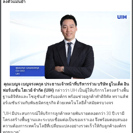
ลงตัวแม่นยำ
คุณเบญจ เบญจรงคกุล ประธานเจ้าหน้าที่บริหารร่วม บริษัท ยูไนเต็ด อิน
ฟอร์เมชั่น ไฮเวย์ จำกัด (UIH)
กล่าวว่า UIH เป็นผู้ให้บริการโครงสร้างพื้น
ฐานดิจิทัลและโซลูชันสำหรับองค์กร พร้อมช่วยลูกค้าทำดิจิทัล ทรานส์ฟ
อร์เมชันร่วมกับพันธมิตรธุรกิจ ด้วยเทคโนโลยีล้ำสมัยครบวงจร
“UIH มีประสบการณ์ให้บริการลูกค้าหลายพันรายตลอดกว่า 30 ปี เรามี
โครงสร้างพื้นฐานและระบบเชื่อมต่อเป็นของเราเอง จึงพร้อมตอบสนอง
ความต้องการเทคโนโลยีที่เปลี่ยนแปลงอย่างรวดเร็วให้กับลูกค้าองค์กร
ทุกขนาด”