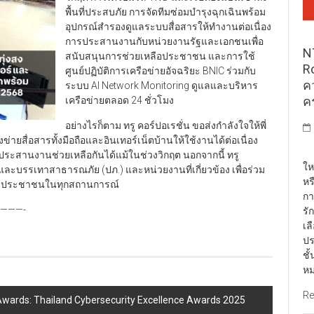
พื้นที่ประสบภัย การจัดทีมซ่อมบำรุงฉุกเฉินพร้อม
อุปกรณ์สำรองดูแลระบบสื่อสารให้ทำงานต่อเนื่อง
การประสานงานกับหน่วยงานรัฐและเอกชนเพื่อ
N
สนับสนุนการช่วยเหลือประชาชน และการใช้
R
ศูนย์ปฏิบัติการเครือข่ายอัจฉริยะ BNIC ร่วมกับ
ค
ระบบ AI Network Monitoring ดูแลและบริหาร
ค
เครือข่ายตลอด 24 ชั่วโมง
อย่างไรก็ตาม ทรู คอร์ปอเรชั่น ขอส่งกำลังใจให้พี่
สื่อสารทั้งมือถือและอินเทอร์เน็ตบ้านให้ใช้งานได้ต่อเนื่อง
พั
ะประสานงานช่วยเหลือกันได้แม้ในช่วงวิกฤต นอกจากนี้ ทรู
ให
ละบรรเทาสาธารณภัย (ปภ.) และหน่วยงานที่เกี่ยวข้อง เพื่อร่วม
หร
องประชาชนในทุกสถานการณ์
กา
——-
รั
เล
ปร
ชั
หม
Re
Awards: Thailand Cybersecurity Excellence Awards 2025