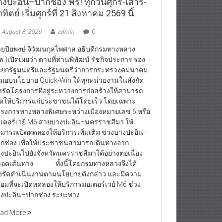
งปะอิน–ปากช่อง ฟรี! ทุกวันศุกร์-เสาร์-
ทิตย์ เริ่มศุกร์ที่ 21 สิงหาคม 2569 นี้
August 8, 2026
admin
0
ยปิยพงษ์ จิวัฒนกุลไพศาล อธิบดีกรมทางหลวง
ล.)เปิดเผยว่า ตามที่ท่านพิพัฒน์ รัชกิจประการ รอง
ยกรัฐมนตรีและรัฐมนตรีว่าการกระทรวงคมนาคม
้มอบนโยบาย Quick-Win ให้ทุกหน่วยงานในสังกัด
่งรัดโครงการที่อยู่ระหว่างการก่อสร้างให้สามารถ
ิดให้บริการแก่ประชาชนได้โดยเร็ว โดยเฉพาะ
รงการทางหลวงพิเศษระหว่างเมืองหมายเลข 6 หรือ
เตอร์เวย์ M6 สายบางปะอิน–นครราชสีมา ให้
มารถเปิดทดลองให้บริการเพิ่มเติม ช่วงบางปะอิน–
กช่อง เพื่อให้ประชาชนสามารถเดินทางจาก
งปะอินไปยังจังหวัดนครราชสีมาได้อย่างต่อเนื่อง
อดเส้นทาง ทั้งนี้โดยกรมทางหลวงจึงได้
่งรัดดำเนินงานตามนโยบายดังกล่าว และมีความ
้อมที่จะเปิดทดลองให้บริการมอเตอร์เวย์ M6 ช่วง
งปะอิน–ปากช่อง ระยะทาง
ad More