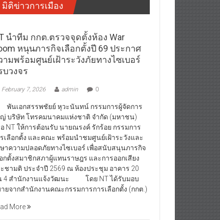
มิติข่าวการเมือง
T นำทีม กกต.ตรวจจุดตั้งห้อง War
oom หนุนภารกิจเลือกตั้งปี 69 ประกาศ
วามพร้อมศูนย์เฝ้าระวังภัยทางไซเบอร์
รบวงจร
February 7, 2026
admin
0
นเอกสรรพชัยย์ หุวะนันทน์ กรรมการผู้จัดการ
ญ่ บริษัท โทรคมนาคมแห่งชาติ จำกัด (มหาชน)
ือ NT ให้การต้อนรับ นายณรงค์ รักร้อย กรรมการ
รเลือกตั้ง และคณะ พร้อมนำชมศูนย์เฝ้าระวังและ
กษาความปลอดภัยทางไซเบอร์ เพื่อสนับสนุนภารกิจ
ือกตั้งสมาชิกสภาผู้แทนราษฎร และการออกเสียง
ะชามติ ประจำปี 2569 ณ ห้องประชุม อาคาร 20
้น 4 สำนักงานแจ้งวัฒนะ โดย NT ได้รับมอบ
ายจากสำนักงานคณะกรรมการการเลือกตั้ง (กกต.)
ad More