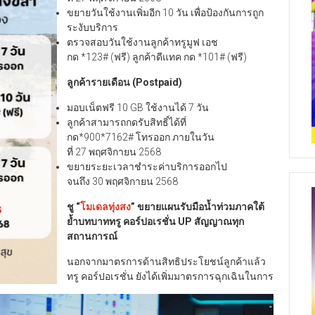
ขยายวันใช้งานเพิ่มอีก 10 วัน เพื่อป้องกันการถูก
ระงับบริการ
ตรวจสอบวันใช้งานลูกค้าทรูมูฟ เอช
กด *123# (ฟรี) ลูกค้าดีแทค กด *101# (ฟรี)
ลูกค้ารายเดือน (
Postpaid)
มอบเน็ตฟรี 10 GB ใช้งานได้ 7 วัน
ลูกค้าสามารถกดรับสิทธิ์ได้ที่
กด*900*7162# โทรออก ภายในวัน
ที่ 27 พฤศจิกายน 2568
ขยายระยะเวลาชำระค่าบริการออกไป
จนถึง 30 พฤศจิกายน 2568
ชู “
โมเดลทุ่งสง
” ขยายแผนรับมือน้ำท่วมภาคใต้
ย้ำบทบาททรู คอร์ปอเรชั่น
UP สัญญาณทุก
สถานการณ์
นอกจากมาตรการด้านสิทธิประโยชน์ลูกค้าแล้ว
ทรู คอร์ปอเรชั่น ยังได้เพิ่มมาตรการฉุกเฉินในการ