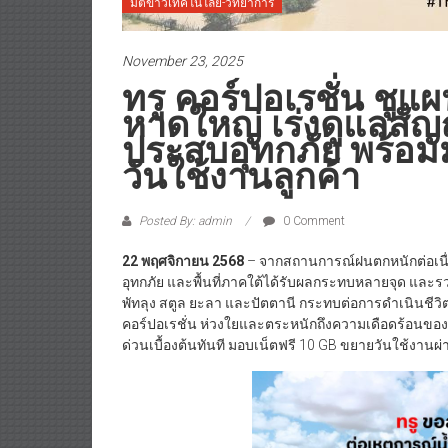
มิติข่าวเทคโนโลยี-วิทยาการ
November 23, 2025
ทรู คอร์ปอเรชั่น ชูแผ
หาดใหญ่ เร่งดูแลสัญ
ประสบอุทกภัย พร้อม
วันใช้งานลูกค้า
Posted By: admin
0 Comment
22 พฤศจิกายน 2568
– จากสถานการณ์ฝนตกหนักต่อเนื่อ
อุทกภัย และพื้นที่ภาคใต้ได้รับผลกระทบหลายจุด และรวมถึ
พัทลุง สตูล ยะลา และปัตตานี กระทบต่อการดำเนินชีวิ
คอร์ปอเรชั่น ห่วงใยและตระหนักถึงความเดือดร้อนของลู
ด่วนเบื้องต้นทันที มอบเน็ตฟรี 10 GB ขยายวันใช้งานผ่