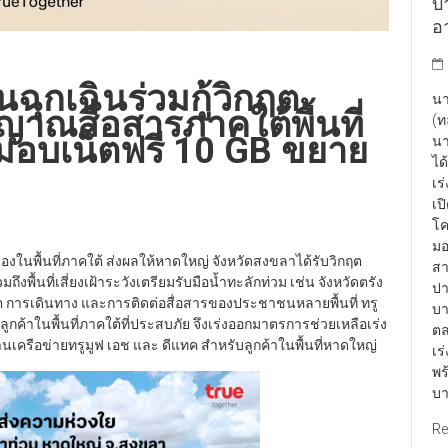
บา
อา
นฉุกเฉินร่วมกู้วิกฤต
นา
ญาณสื่อสารภาคใต้พื้นที่
(ท
มอบเน็ตฟรี 10 GB ขยาย
นา
ได
เร
เป
โค
มอ
งในพื้นที่ภาคใต้ ส่งผลให้หาดใหญ่ จังหวัดสงขลาได้รับวิกฤต
สา
งพื้นที่เสี่ยงเฝ้าระวังเตรียมรับมือน้ำทะลักท่วม เช่น จังหวัดตรัง
ปา
ต การเดินทาง และการติดต่อสื่อสารของประชาชนหลายพื้นที่ ทรู
บา
กค้าในพื้นที่ภาคใต้ที่ประสบภัย จึงเร่งออกมาตรการช่วยเหลือเร่ง
ตล
านเครือข่ายทรูมูฟ เอช และ ดีแทค สำหรับลูกค้าในพื้นที่หาดใหญ่
เร
พร
บา
Re