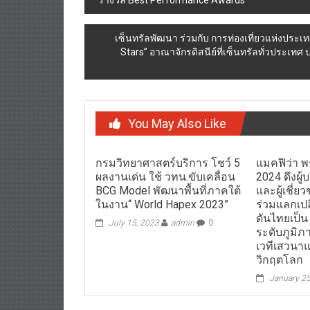
“รางวัล Best Performance Awards
navigation
เซ็นทรัลพัฒนา ร่วมกับ การท่องเที่ยวแห่งประเ
Stars” อาณาจักรดิสนีย์ที่เซ็นทรัลทั่วประเท
You May Also Like
กรมวิทยาศาสตร์บริการ โชว์ 5
แมคฟิว่า 
ผลงานเด่น ใช้ วทน.ขับเคลื่อน
2024 ดึงผู
BCG Model พัฒนาพื้นที่ภาคใต้
และผู้เชี่
ในงาน“ World Hapex 2023”
ร่วมแลกเป
ดันไทยเป็
July 15, 2023
admin
0
ระดับภูมิภ
เวทีเสวนาแ
วิกฤตโลก
January 25