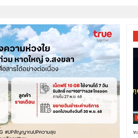
 มิชลิน ไกด์ ประเทศไทย รังสรรค์ประสบการณ์ไฟน์ไดนิ่งสุดเอ็กซ์คลูซีฟระดับ
ท