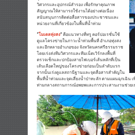
วิศวกรและอุปกรณ์สำรอง เพื่อรักษาคุณภาพ
สัญญาณให้สามารถใช้งานได้อย่างต่อเนื่อง
สนับสนุนการติดต่อสื่อสารของประชาชนและ
หน่วยงานที่เกี่ยวข้องในพื้นที่น้ำท่วม
“
โมเดลทุ่งสง
”
คือแนวทางที่ทรู คอร์ปอเรชั่นใช้
ดูแลโครงข่ายในภาวะน้ำท่วมพื้นที่ อำเภอทุ่งสง
และอีกหลายอำเภอของ จังหวัดนครศรีธรรมราช
โดยเร่งส่งทีมวิศวกรและทีมเน็ตเวิร์กลงพื้นที่
ตรวจเช็กและปกป้องสายไฟเบอร์เส้นหลักที่เป็น
เส้นเลือดใหญ่ของโครงข่ายก่อนเป็นลำดับแรก
จากนั้นเร่งดูแลสถานีฐานและจุดสื่อสารสำคัญใน
พื้นที่น้ำท่วมและจุดเสี่ยงน้ำป่าทะลัก ตามแผนฉุกเฉิน เ
ท่ามกลางสถานการณ์อพยพและการประสานงานช่วยเหลือ