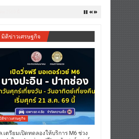
มิชลินสตาร์ สำหรับลูกค้า ttb reserve
มิติข่าวเศรษฐกิจ
มิติข่าวเศรษฐกิจ
ล.เตรียมเปิดทดลองให้บริการ M6 ช่วง