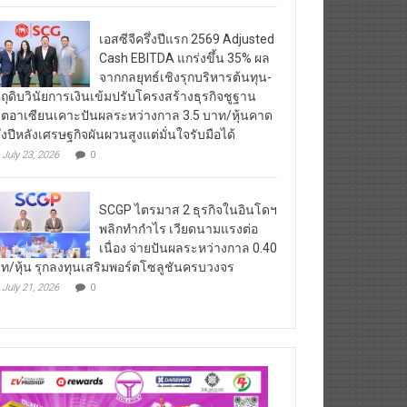
เอสซีจีครึ่งปีแรก 2569 Adjusted
Cash EBITDA แกร่งขึ้น 35% ผล
จากกลยุทธ์เชิงรุกบริหารต้นทุน-
ตถุดิบวินัยการเงินเข้มปรับโครงสร้างธุรกิจชูฐาน
ิตอาเซียนเคาะปันผลระหว่างกาล 3.5 บาท/หุ้นคาด
ึ่งปีหลังเศรษฐกิจผันผวนสูงแต่มั่นใจรับมือได้
July 23, 2026
0
SCGP ไตรมาส 2 ธุรกิจในอินโดฯ
พลิกทำกำไร เวียดนามแรงต่อ
เนื่อง จ่ายปันผลระหว่างกาล 0.40
ท/หุ้น รุกลงทุนเสริมพอร์ตโซลูชันครบวงจร
July 21, 2026
0