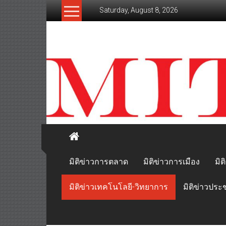
Skip
Saturday, August 8, 2026
to
content
mitikhao.com
สะท้อน
ลึก
ทุก
เหลี่ยม
มุม
เศรษฐกิจ-
การเมือง-
สังคม
มิติข่าวการตลาด
มิติข่าวการเมือง
มิต
มิติข่าวเทคโนโลยี-วิทยาการ
มิติข่าวประ