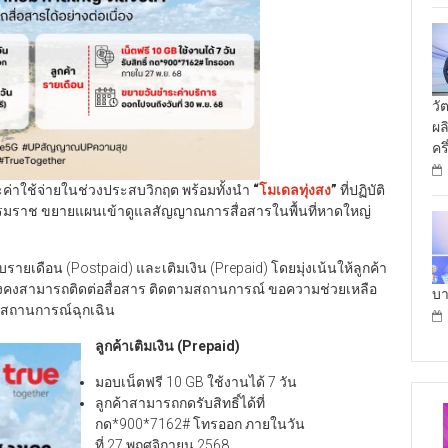
วั
ผล
คร
าระค่าใช้จ่ายในช่วงประสบวิกฤต พร้อมทั้งนำ
“
โมเดลทุ่งสง
”
ที่ปฏิบัติ
ธรรมราช ขยายแผนเข้าดูแลสัญญาณการสื่อสารในพื้นที่หาดใหญ่
รายเดือน (Postpaid) และเติมเงิน (Prepaid) โดยมุ่งเน้นให้ลูกค้า
า ยังคงสามารถติดต่อสื่อสาร ติดตามสถานการณ์ ขอความช่วยเหลือ
บา
นสถานการณ์ฉุกเฉิน
ลูกค้าเติมเงิน (
Prepaid)
มอบเน็ตฟรี 10 GB ใช้งานได้ 7 วัน
ลูกค้าสามารถกดรับสิทธิ์ได้ที่
กด*900*7162# โทรออก ภายในวัน
ที่ 27 พฤศจิกายน 2568