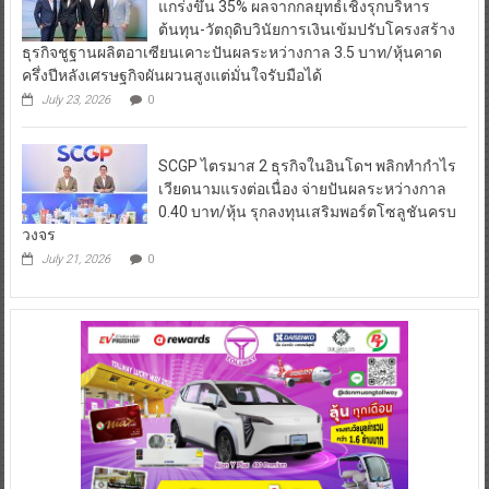
แกร่งขึ้น 35% ผลจากกลยุทธ์เชิงรุกบริหาร
ต้นทุน-วัตถุดิบวินัยการเงินเข้มปรับโครงสร้าง
ธุรกิจชูฐานผลิตอาเซียนเคาะปันผลระหว่างกาล 3.5 บาท/หุ้นคาด
ครึ่งปีหลังเศรษฐกิจผันผวนสูงแต่มั่นใจรับมือได้
July 23, 2026
0
SCGP ไตรมาส 2 ธุรกิจในอินโดฯ พลิกทำกำไร
เวียดนามแรงต่อเนื่อง จ่ายปันผลระหว่างกาล
0.40 บาท/หุ้น รุกลงทุนเสริมพอร์ตโซลูชันครบ
วงจร
July 21, 2026
0