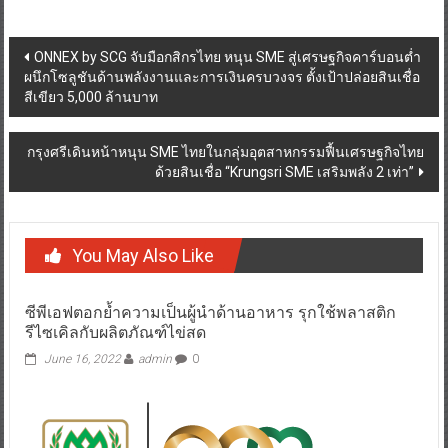
Post
ONNEX by SCG จับมือกสิกรไทย หนุน SME สู่เศรษฐกิจคาร์บอนต่ำ
ผนึกโซลูชันด้านพลังงานและการเงินครบวงจร ตั้งเป้าปล่อยสินเชื่อ
navigation
สีเขียว 5,000 ล้านบาท
กรุงศรีเดินหน้าหนุน SME ไทยในกลุ่มอุตสาหกรรมฟื้นเศรษฐกิจไทย
ด้วยสินเชื่อ “Krungsri SME เสริมพลัง 2 เท่า”
You May Also Like
ซีพีเอฟตอกย้ำความเป็นผู้นำด้านอาหาร รุกใช้พลาสติก
รีไซเคิลกับผลิตภัณฑ์ไข่สด
June 16, 2022
admin
0