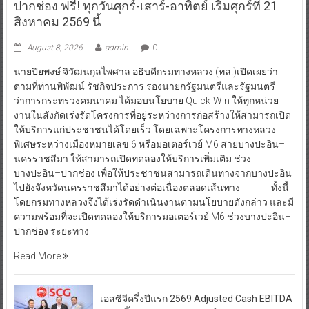
ปากช่อง ฟรี! ทุกวันศุกร์-เสาร์-อาทิตย์ เริ่มศุกร์ที่ 21
สิงหาคม 2569 นี้
August 8, 2026
admin
0
นายปิยพงษ์ จิวัฒนกุลไพศาล อธิบดีกรมทางหลวง (ทล.)เปิดเผยว่า
ตามที่ท่านพิพัฒน์ รัชกิจประการ รองนายกรัฐมนตรีและรัฐมนตรี
ว่าการกระทรวงคมนาคม ได้มอบนโยบาย Quick-Win ให้ทุกหน่วย
งานในสังกัดเร่งรัดโครงการที่อยู่ระหว่างการก่อสร้างให้สามารถเปิด
ให้บริการแก่ประชาชนได้โดยเร็ว โดยเฉพาะโครงการทางหลวง
พิเศษระหว่างเมืองหมายเลข 6 หรือมอเตอร์เวย์ M6 สายบางปะอิน–
นครราชสีมา ให้สามารถเปิดทดลองให้บริการเพิ่มเติม ช่วง
บางปะอิน–ปากช่อง เพื่อให้ประชาชนสามารถเดินทางจากบางปะอิน
ไปยังจังหวัดนครราชสีมาได้อย่างต่อเนื่องตลอดเส้นทาง ทั้งนี้
โดยกรมทางหลวงจึงได้เร่งรัดดำเนินงานตามนโยบายดังกล่าว และมี
ความพร้อมที่จะเปิดทดลองให้บริการมอเตอร์เวย์ M6 ช่วงบางปะอิน–
ปากช่อง ระยะทาง
Read More
เอสซีจีครึ่งปีแรก 2569 Adjusted Cash EBITDA