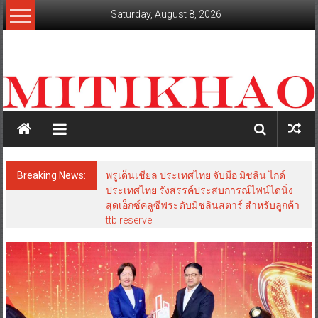
Skip
Saturday, August 8, 2026
to
content
mitikhao.com
สะท้อน
ลึก
ทุก
เหลี่ยม
มุม
เศรษฐกิจ-
Breaking News:
พรูเด็นเชียล ประเทศไทย จับมือ มิชลิน ไกด์
การเมือง-
ประเทศไทย รังสรรค์ประสบการณ์ไฟน์ไดนิ่ง
สังคม
สุดเอ็กซ์คลูซีฟระดับมิชลินสตาร์ สำหรับลูกค้า
ttb reserve