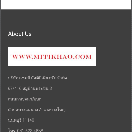
About Us
บริษัท แชมป์ มัลติมีเดีย กรุ๊ป จำกัด
67/416 หมู่บ้านพระปิ่น 3
ถนนกาญจนาภิเษก
ตำบลบางแม่นาง อำเภอบางใหญ่
นนทบุรี 11140
โทร. 081-623-4888