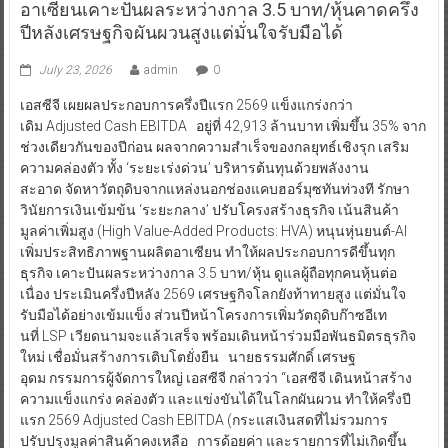
อาเซียนเคาะปันผลระหว่างกาล 3.5 บาท/หุ้นคาดครึ่ง
ปีหลังเศรษฐกิจผันผวนสูงแต่มั่นใจรับมือได้
July 23, 2026
admin
0
เอสซีจี เผยผลประกอบการครึ่งปีแรก 2569 แข็งแกร่งกว่า
เดิม Adjusted Cash EBITDA อยู่ที่ 42,913 ล้านบาท เพิ่มขึ้น 35% จาก
ช่วงเดียวกันของปีก่อน ผลจากความสำเร็จของกลยุทธ์เชิงรุก เสริม
ความคล่องตัว ทั้ง ‘ระยะเร่งด่วน’ บริหารต้นทุนด้วยพลังงาน
สะอาด จัดหาวัตถุดิบจากแหล่งนอกช่องแคบฮอร์มุซทันท่วงที รักษา
วินัยการเงินเข้มข้น ‘ระยะกลาง’ ปรับโครงสร้างธุรกิจ เน้นสินค้า
มูลค่าเพิ่มสูง (High Value-Added Products: HVA) หนุนหุ่นยนต์-AI
เพิ่มประสิทธิภาพฐานผลิตอาเซียน ทำให้ผลประกอบการดีขึ้นทุก
ธุรกิจ เคาะปันผลระหว่างกาล 3.5 บาท/หุ้น ดูแลผู้ถือทุกคนหุ้นต่อ
เนื่อง ประเมินครึ่งปีหลัง 2569 เศรษฐกิจโลกยังท้าทายสูง แต่มั่นใจ
รับมือได้อย่างเข้มแข็ง ส่วนปีหน้าโครงการเพิ่มวัตถุดิบก๊าซอีเท
นที่ LSP เวียดนามจะแล้วเสร็จ พร้อมเดินหน้าร่วมมือพันธมิตรธุรกิจ
ใหม่ เชื่อมั่นสร้างการเติบโตยั่งยืน นายธรรมศักดิ์ เศรษฐ
อุดม กรรมการผู้จัดการใหญ่ เอสซีจี กล่าวว่า “เอสซีจี เดินหน้าสร้าง
ความแข็งแกร่ง คล่องตัว และแข่งขันได้ในโลกผันผวน ทำให้ครึ่งปี
แรก 2569 Adjusted Cash EBITDA (กระแสเงินสดที่ไม่รวมการ
ปรับปรุงมูลค่าสินค้าคงเหลือ การด้อยค่า และรายการที่ไม่เกิดขึ้น