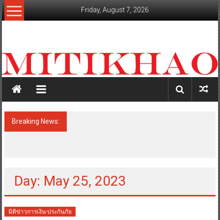
Skip
Friday, August 7, 2026
to
content
mitikhao.com
สะท้อน
ลึก
ทุก
เหลี่ยม
มุม
เศรษฐกิจ-
Breaking News:
อลิอันซ์ อยุธยา คว้ารางวัล Trusted Life
การเมือง-
Partner Award ในงาน Brand Inside
สังคม
Awards 2026 ตอกย้ำความมุ่งมั่นในการเคียง
ข้างลูกค้าในทุกช่วงของชีวิต
Day: May 25, 2023
มิติข่าวการเงิน-ประกันภัย