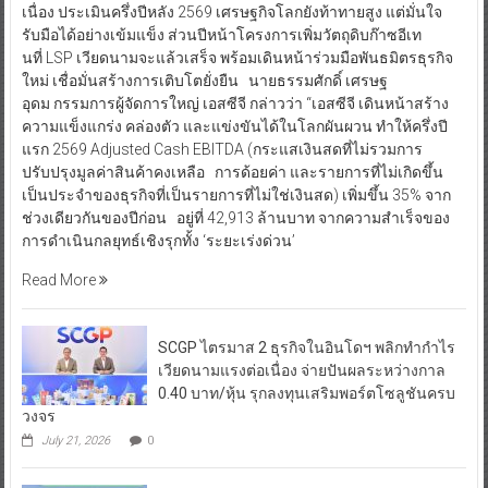
เนื่อง ประเมินครึ่งปีหลัง 2569 เศรษฐกิจโลกยังท้าทายสูง แต่มั่นใจ
รับมือได้อย่างเข้มแข็ง ส่วนปีหน้าโครงการเพิ่มวัตถุดิบก๊าซอีเท
นที่ LSP เวียดนามจะแล้วเสร็จ พร้อมเดินหน้าร่วมมือพันธมิตรธุรกิจ
ใหม่ เชื่อมั่นสร้างการเติบโตยั่งยืน นายธรรมศักดิ์ เศรษฐ
อุดม กรรมการผู้จัดการใหญ่ เอสซีจี กล่าวว่า “เอสซีจี เดินหน้าสร้าง
ความแข็งแกร่ง คล่องตัว และแข่งขันได้ในโลกผันผวน ทำให้ครึ่งปี
แรก 2569 Adjusted Cash EBITDA (กระแสเงินสดที่ไม่รวมการ
ปรับปรุงมูลค่าสินค้าคงเหลือ การด้อยค่า และรายการที่ไม่เกิดขึ้น
เป็นประจำของธุรกิจที่เป็นรายการที่ไม่ใช่เงินสด) เพิ่มขึ้น 35% จาก
ช่วงเดียวกันของปีก่อน อยู่ที่ 42,913 ล้านบาท จากความสำเร็จของ
การดำเนินกลยุทธ์เชิงรุกทั้ง ‘ระยะเร่งด่วน’
Read More
SCGP ไตรมาส 2 ธุรกิจในอินโดฯ พลิกทำกำไร
เวียดนามแรงต่อเนื่อง จ่ายปันผลระหว่างกาล
0.40 บาท/หุ้น รุกลงทุนเสริมพอร์ตโซลูชันครบ
วงจร
July 21, 2026
0