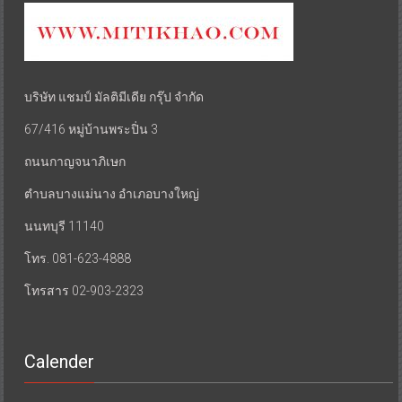
บริษัท แชมป์ มัลติมีเดีย กรุ๊ป จำกัด
67/416 หมู่บ้านพระปิ่น 3
ถนนกาญจนาภิเษก
ตำบลบางแม่นาง อำเภอบางใหญ่
นนทบุรี 11140
โทร. 081-623-4888
โทรสาร 02-903-2323
Calender