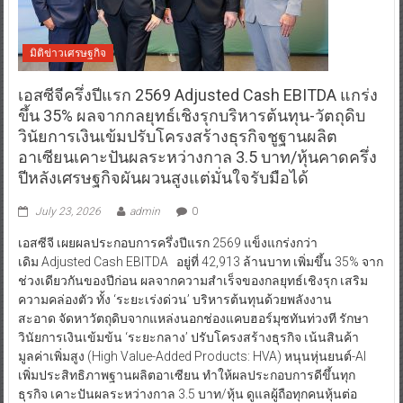
มิติข่าวเศรษฐกิจ
เอสซีจีครึ่งปีแรก 2569 Adjusted Cash EBITDA แกร่ง
ขึ้น 35% ผลจากกลยุทธ์เชิงรุกบริหารต้นทุน-วัตถุดิบ
วินัยการเงินเข้มปรับโครงสร้างธุรกิจชูฐานผลิต
อาเซียนเคาะปันผลระหว่างกาล 3.5 บาท/หุ้นคาดครึ่ง
ปีหลังเศรษฐกิจผันผวนสูงแต่มั่นใจรับมือได้
July 23, 2026
admin
0
เอสซีจี เผยผลประกอบการครึ่งปีแรก 2569 แข็งแกร่งกว่า
เดิม Adjusted Cash EBITDA อยู่ที่ 42,913 ล้านบาท เพิ่มขึ้น 35% จาก
ช่วงเดียวกันของปีก่อน ผลจากความสำเร็จของกลยุทธ์เชิงรุก เสริม
ความคล่องตัว ทั้ง ‘ระยะเร่งด่วน’ บริหารต้นทุนด้วยพลังงาน
สะอาด จัดหาวัตถุดิบจากแหล่งนอกช่องแคบฮอร์มุซทันท่วงที รักษา
วินัยการเงินเข้มข้น ‘ระยะกลาง’ ปรับโครงสร้างธุรกิจ เน้นสินค้า
มูลค่าเพิ่มสูง (High Value-Added Products: HVA) หนุนหุ่นยนต์-AI
เพิ่มประสิทธิภาพฐานผลิตอาเซียน ทำให้ผลประกอบการดีขึ้นทุก
ธุรกิจ เคาะปันผลระหว่างกาล 3.5 บาท/หุ้น ดูแลผู้ถือทุกคนหุ้นต่อ