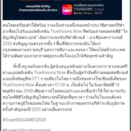
คนไทยเตรียมตัวให้พร้อม ร่วมเป็นส่วนหนึ่งของหน้าประวัติศาสตร์กีฬา
อาเซียนไปกับแอปพลิเคชัน TrueVisions Now ที่พร้อมถ่ายทอดสดพิธี “วิ่ง
อัญเชิญไฟพระฤกษ์” เปิดการแข่งขันกีฬาซีเกมส์ – อาเซียนพาราเกมส์
2025 ส่งสัญญาณตรงจากทั้ง 4 พื้นที่จัดการแข่งขัน ได้แก่
กรุงเทพมหานคร ชลบุรี นครราชสีมา และสงขลา ให้คนไทยทั่วประเทศ
ได้ร่วมติดตามบรรยากาศสุดประทับใจแบบใกล้ชิดทุกช่วงสำคัญ
ทั้งนี้ ทรู คอร์ปอเรชั่น ผู้สนับสนุนหลักอย่างเป็นทางการ ชวนชมฟรี!
ผ่านแอปพลิเคชัน TrueVisions Now ซึ่งเป็นผู้คว้าสิทธิ์ถ่ายทอดสดซีเกมส์
แบบเอ็กซ์คลูซีฟ OTT รายเดียวในไทย รวมถึงช่องทางโซเชียลมีเดียของ
TrueVisions Now ตั้งแต่เวลา 07.00 น. เป็นต้นไป ในวันอาทิตย์ที่ 16
พฤศจิกายน 2568 เพียงดาวน์โหลดแอปฯ และลงชื่อเข้าใช้ ก็สามารถรับ
ชมไลฟ์พิธีวิ่งอัญเชิญไฟพระฤกษ์ได้ทุกที่ทุกเวลา ร่วมเก็บโมเมนต์แห่ง
ความภาคภูมิใจของคนไทย ในฐานะเจ้าภาพมหกรรมกีฬาระดับภูมิภาค
ครั้งสำคัญของปี 2025 อย่างเต็มอรรถรส
#TruexSEAGAMES2025
#PowerUpSportsmanship