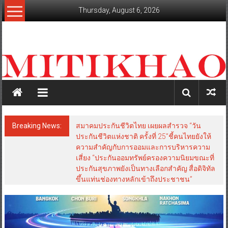
Skip
Thursday, August 6, 2026
to
content
mitikhao.com
สะท้อน
ลึก
ทุก
เหลี่ยม
มุม
เศรษฐกิจ-
Breaking News:
สมาคมประกันชีวิตไทย เผยผลสำรวจ “วัน
การเมือง-
ประกันชีวิตแห่งชาติ ครั้งที่ 25”ชี้คนไทยยังให้
สังคม
ความสำคัญกับการออมและการบริหารความ
เสี่ยง “ประกันออมทรัพย์ครองความนิยมขณะที่
ประกันสุขภาพยังเป็นทางเลือกสำคัญ สื่อดิจิทัล
ขึ้นแท่นช่องทางหลักเข้าถึงประชาชน”