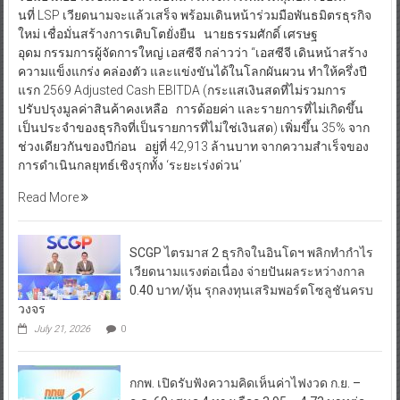
นที่ LSP เวียดนามจะแล้วเสร็จ พร้อมเดินหน้าร่วมมือพันธมิตรธุรกิจ
ใหม่ เชื่อมั่นสร้างการเติบโตยั่งยืน นายธรรมศักดิ์ เศรษฐ
อุดม กรรมการผู้จัดการใหญ่ เอสซีจี กล่าวว่า “เอสซีจี เดินหน้าสร้าง
ความแข็งแกร่ง คล่องตัว และแข่งขันได้ในโลกผันผวน ทำให้ครึ่งปี
แรก 2569 Adjusted Cash EBITDA (กระแสเงินสดที่ไม่รวมการ
ปรับปรุงมูลค่าสินค้าคงเหลือ การด้อยค่า และรายการที่ไม่เกิดขึ้น
เป็นประจำของธุรกิจที่เป็นรายการที่ไม่ใช่เงินสด) เพิ่มขึ้น 35% จาก
ช่วงเดียวกันของปีก่อน อยู่ที่ 42,913 ล้านบาท จากความสำเร็จของ
การดำเนินกลยุทธ์เชิงรุกทั้ง ‘ระยะเร่งด่วน’
Read More
SCGP ไตรมาส 2 ธุรกิจในอินโดฯ พลิกทำกำไร
เวียดนามแรงต่อเนื่อง จ่ายปันผลระหว่างกาล
0.40 บาท/หุ้น รุกลงทุนเสริมพอร์ตโซลูชันครบ
วงจร
July 21, 2026
0
กกพ. เปิดรับฟังความคิดเห็นค่าไฟงวด ก.ย. –