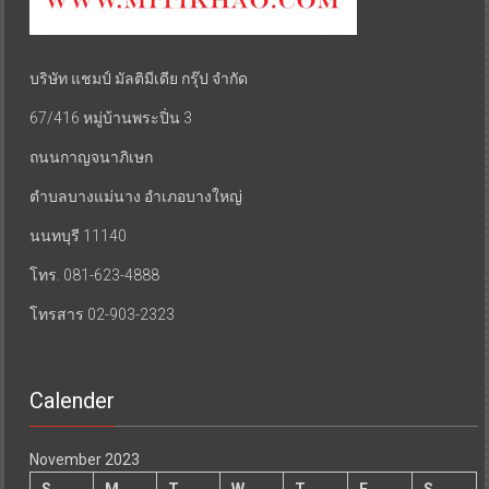
บริษัท แชมป์ มัลติมีเดีย กรุ๊ป จำกัด
67/416 หมู่บ้านพระปิ่น 3
ถนนกาญจนาภิเษก
ตำบลบางแม่นาง อำเภอบางใหญ่
นนทบุรี 11140
โทร. 081-623-4888
โทรสาร 02-903-2323
Calender
November 2023
S
M
T
W
T
F
S