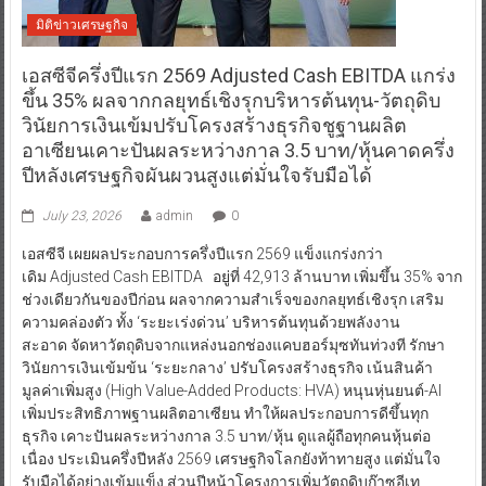
มิติข่าวเศรษฐกิจ
เอสซีจีครึ่งปีแรก 2569 Adjusted Cash EBITDA แกร่ง
ขึ้น 35% ผลจากกลยุทธ์เชิงรุกบริหารต้นทุน-วัตถุดิบ
วินัยการเงินเข้มปรับโครงสร้างธุรกิจชูฐานผลิต
อาเซียนเคาะปันผลระหว่างกาล 3.5 บาท/หุ้นคาดครึ่ง
ปีหลังเศรษฐกิจผันผวนสูงแต่มั่นใจรับมือได้
July 23, 2026
admin
0
เอสซีจี เผยผลประกอบการครึ่งปีแรก 2569 แข็งแกร่งกว่า
เดิม Adjusted Cash EBITDA อยู่ที่ 42,913 ล้านบาท เพิ่มขึ้น 35% จาก
ช่วงเดียวกันของปีก่อน ผลจากความสำเร็จของกลยุทธ์เชิงรุก เสริม
ความคล่องตัว ทั้ง ‘ระยะเร่งด่วน’ บริหารต้นทุนด้วยพลังงาน
สะอาด จัดหาวัตถุดิบจากแหล่งนอกช่องแคบฮอร์มุซทันท่วงที รักษา
วินัยการเงินเข้มข้น ‘ระยะกลาง’ ปรับโครงสร้างธุรกิจ เน้นสินค้า
มูลค่าเพิ่มสูง (High Value-Added Products: HVA) หนุนหุ่นยนต์-AI
เพิ่มประสิทธิภาพฐานผลิตอาเซียน ทำให้ผลประกอบการดีขึ้นทุก
ธุรกิจ เคาะปันผลระหว่างกาล 3.5 บาท/หุ้น ดูแลผู้ถือทุกคนหุ้นต่อ
เนื่อง ประเมินครึ่งปีหลัง 2569 เศรษฐกิจโลกยังท้าทายสูง แต่มั่นใจ
รับมือได้อย่างเข้มแข็ง ส่วนปีหน้าโครงการเพิ่มวัตถุดิบก๊าซอีเท