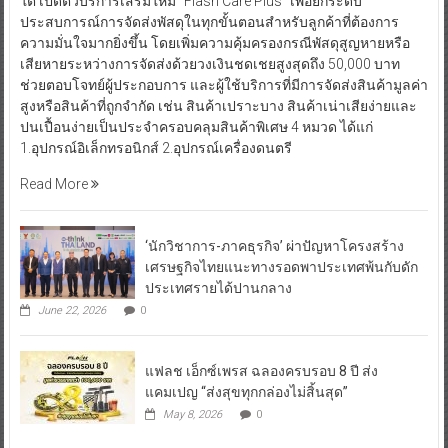
ใต้ เปิดตัวบริการเสริมใหม่ “Flash Care Plus” เพื่อยกระดับ
ประสบการณ์การจัดส่งพัสดุในทุกขั้นตอนสำหรับลูกค้าที่ต้องการ
ความมั่นใจมากยิ่งขึ้น โดยเพิ่มความคุ้มครองกรณีพัสดุสูญหายหรือ
เสียหายระหว่างการจัดส่งด้วยวงเงินชดเชยสูงสุดถึง 50,000 บาท
ช่วยตอบโจทย์ผู้ประกอบการ และผู้ใช้บริการที่มีการจัดส่งสินค้ามูลค่า
สูงหรือสินค้าที่ถูกจำกัด เช่น สินค้าเปราะบาง สินค้าเน่าเสียง่ายและ
ปนเปื้อนง่ายเป็นประจำครอบคลุมสินค้าพิเศษ 4 หมวด ได้แก่
1.อุปกรณ์อิเล็กทรอนิกส์ 2.อุปกรณ์เครื่องดนตรี
Read More
‘นักวิชาการ-ภาคธุรกิจ’ ผ่าปัญหาโครงสร้าง
เศรษฐกิจไทยแนะทางรอดพาประเทศพ้นกับดัก
ประเทศรายได้ปานกลาง
June 22, 2026
0
แฟลช เอ็กซ์เพรส ฉลองครบรอบ 8 ปี ส่ง
แคมเปญ “ส่งสุขทุกกล่องไม่สิ้นสุด”
May 8, 2026
0