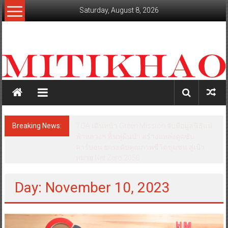
Skip
Saturday, August 8, 2026
to
content
mitikhao.com
สะท้อน
ลึก
ทุก
เหลี่ยม
มุม
เศรษฐกิจ-
Breaking News:
TOA เดินหน้า Green Mission จับมือมูลนิธิแม่
การเมือง-
ฟ้าหลวงฯ ฟื้นฟูผืนป่า สร้างแหล่งดูดซับ
สังคม
คาร์บอน ยกระดับคุณภาพชีวิตชุมชน สู่เป้า
หมาย Net Zero 2050
Day: November 10, 2023