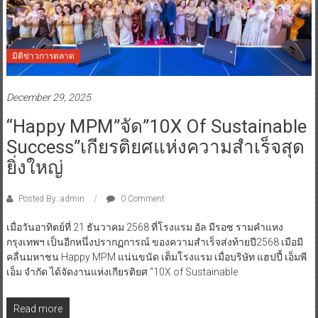
มิติข่าวการตลาด
December 29, 2025
“Happy MPM”จัด”10X Of Sustainable
Success”เกียรติยศแห่งความสำเร็จสุด
ยิ่งใหญ่
Posted By: admin
0 Comment
เมื่อวันอาทิตย์ที่ 21 ธันวาคม 2568 ที่โรงแรม อัล มีรอซ รามคำแหง
กรุงเทพฯ เป็นอีกหนึ่งปรากฏการณ์ ของความสำเร็จส่งท้ายปี2568 เมือมี
คลื่นมหาชน Happy MPM แน่นขนัด เต็มโรงแรม เมื่อบริษัท แฮปปี้ เอ็มพี
เอ็ม จำกัด ได้จัดงานแห่งเกียรติยศ “10X of Sustainable
Read more