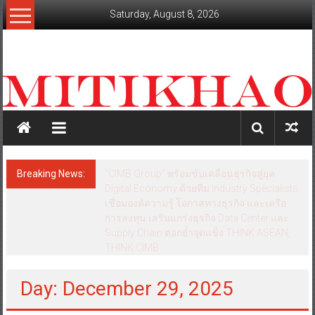
Skip
Saturday, August 8, 2026
to
content
mitikhao.com
สะท้อน
ลึก
ทุก
เหลี่ยม
มุม
เศรษฐกิจ-
Breaking News:
“CIMB Group” พร้อมขับเคลื่อนธุรกิจสู่ยุค
การเมือง-
Digital Economy ด้วยทีม Industry Specialists
สังคม
เชื่อมองค์ความรู้ โอกาสทางธุรกิจ และเครือ
การลงทุน เสริมแกร่งธุรกิจ Data Center และ
Supply Chain ตอกย้ำจุดแข็ง THINK ASEAN,
THINK CIMB
Day: December 29, 2025