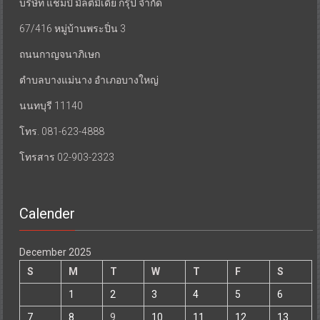
บริษัท แชมป์ มัลติมีเดีย กรุ๊ป จำกัด
67/416 หมู่บ้านพระปิ่น 3
ถนนกาญจนาภิเษก
ตำบลบางแม่นาง อำเภอบางใหญ่
นนทบุรี 11140
โทร. 081-623-4888
โทรสาร 02-903-2323
Calender
December 2025
S
M
T
W
T
F
S
1
2
3
4
5
6
7
8
9
10
11
12
13