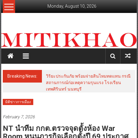
Skip
Monday, August 10, 2026
to
content
mitikhao.com
สะท้อน
ลึก
ทุก
เหลี่ยม
มุม
เศรษฐกิจ-
Breaking News:
วิริยะประกันภัย พร้อมจ่ายสินไหมทดแทน กรณี
การเมือง-
สถานการณ์ก่อเหตุความรุนแรง โรงเรียน
สังคม
เทพศิรินทร์ นนทบุรี
มิติข่าวการเมือง
February 7, 2026
NT นำทีม กกต.ตรวจจุดตั้งห้อง War
Room หนุนภารกิจเลือกตั้งปี 69 ประกาศ